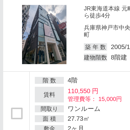
JR東海道本線 元
ら徒歩4分
兵庫県神戸市中
町
2005/1
築 年 数
8階建
建物階数
4階
階 数
110,550
円
賃料
管理費等： 15,000円
ワンルーム
間取り
27.73㎡
面 積
2ヶ月
敷金