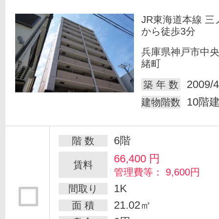
JR東海道本線 三
から徒歩3分
兵庫県神戸市中
緒町
2009/4
築 年 数
10階
建物階数
6階
階 数
66,400
円
賃料
管理費等： 9,600円
1K
間取り
21.02㎡
面 積