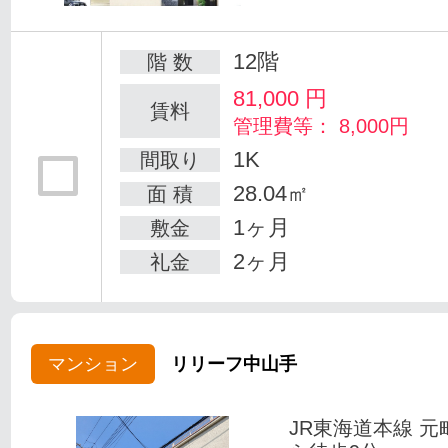
12階
階 数
81,000
円
賃料
管理費等： 8,000円
1K
間取り
28.04㎡
面 積
1ヶ月
敷金
2ヶ月
礼金
マンション
リリーフ中山手
JR東海道本線 元