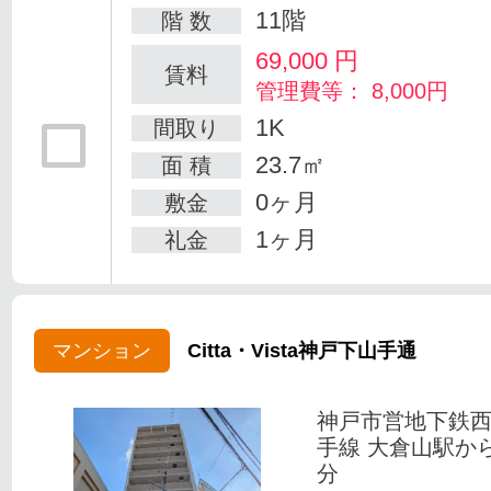
11階
階 数
69,000
円
賃料
管理費等： 8,000円
1K
間取り
23.7㎡
面 積
0ヶ月
敷金
1ヶ月
礼金
マンション
Citta・Vista神戸下山手通
神戸市営地下鉄
手線 大倉山駅か
分