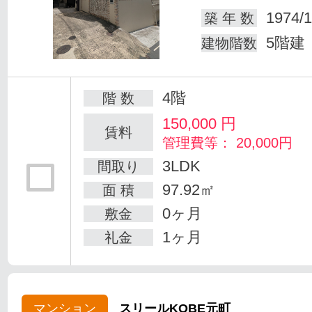
1974/1
築 年 数
5階建
建物階数
4階
階 数
150,000
円
賃料
管理費等： 20,000円
3LDK
間取り
97.92㎡
面 積
0ヶ月
敷金
1ヶ月
礼金
マンション
スリールKOBE元町