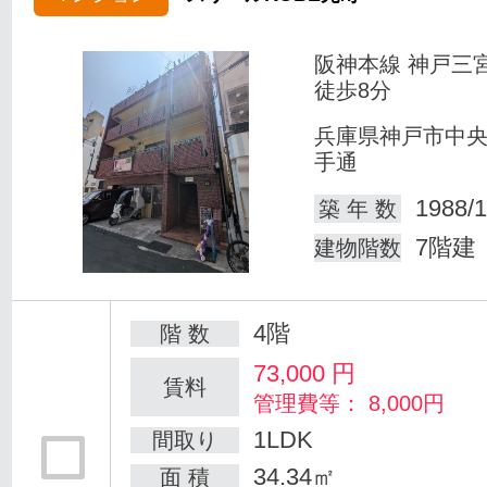
阪神本線 神戸三
徒歩8分
兵庫県神戸市中
手通
1988/1
築 年 数
7階建
建物階数
4階
階 数
73,000
円
賃料
管理費等： 8,000円
1LDK
間取り
34.34㎡
面 積