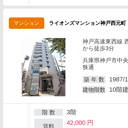
マンション
ライオンズマンション神戸西元町
神戸高速東西線 
から徒歩3分
兵庫県神戸市中
狭通
1987/1
築 年 数
10階
建物階数
3階
階 数
42,000
円
賃料