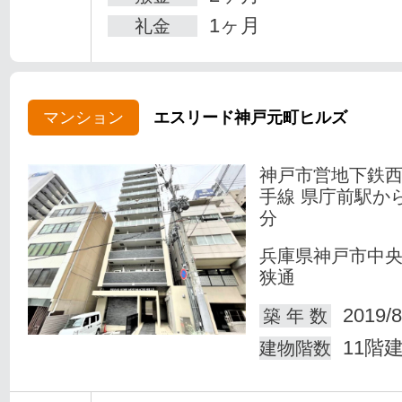
1ヶ月
礼金
マンション
エスリード神戸元町ヒルズ
神戸市営地下鉄
手線 県庁前駅か
分
兵庫県神戸市中
狭通
2019/8
築 年 数
11階
建物階数