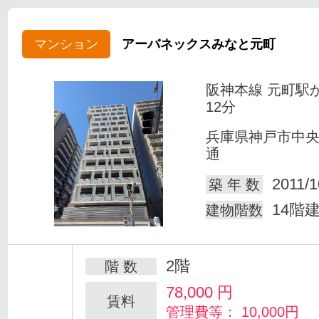
マンション
アーバネックスみなと元町
阪神本線 元町駅
12分
兵庫県神戸市中
通
2011/1
築 年 数
14階
建物階数
2階
階 数
78,000
円
賃料
管理費等： 10,000円