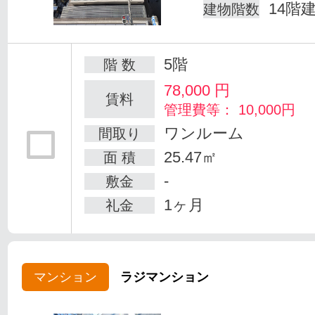
14階
建物階数
5階
階 数
78,000
円
賃料
管理費等： 10,000円
ワンルーム
間取り
25.47㎡
面 積
-
敷金
1ヶ月
礼金
マンション
ラジマンション