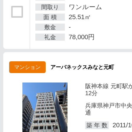
ワンルーム
間取り
25.51㎡
面 積
-
敷金
78,000円
礼金
マンション
アーバネックスみなと元町
阪神本線 元町駅
12分
兵庫県神戸市中
通
2011/1
築 年 数