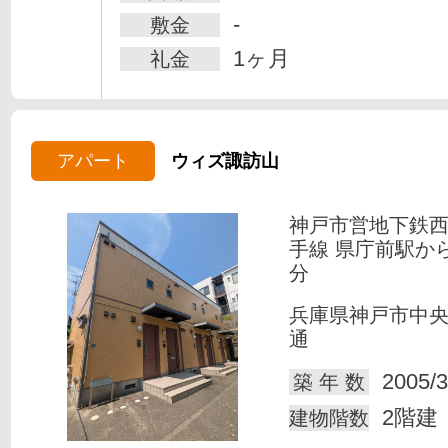
-
敷金
1ヶ月
礼金
アパート
ウィズ諏訪山
神戸市営地下鉄
手線 県庁前駅か
分
兵庫県神戸市中
通
2005/3
築 年 数
2階建
建物階数