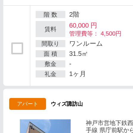
2階
階 数
60,000
円
賃料
管理費等： 4,500円
ワンルーム
間取り
31.5㎡
面 積
-
敷金
1ヶ月
礼金
アパート
ウィズ諏訪山
神戸市営地下鉄
手線 県庁前駅か