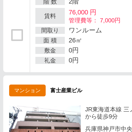
2階
階 数
76,000
円
賃料
管理費等： 7,000円
ワンルーム
間取り
26㎡
面 積
0円
敷金
0円
礼金
マンション
富士産業ビル
JR東海道本線 三
から徒歩9分
兵庫県神戸市中