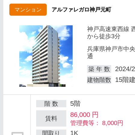
マンション
アルファレガロ神戸元町
神戸高速東西線 
から徒歩3分
兵庫県神戸市中
通
2024/2
築 年 数
15階
建物階数
5階
階 数
86,000
円
賃料
管理費等： 8,000円
1K
間取り