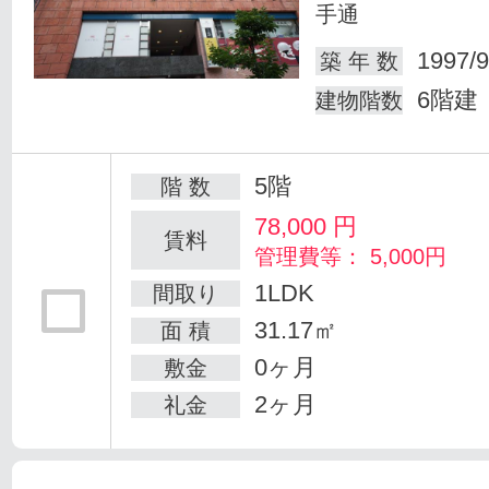
手通
1997/9
築 年 数
6階建
建物階数
5階
階 数
78,000
円
賃料
管理費等： 5,000円
1LDK
間取り
31.17㎡
面 積
0ヶ月
敷金
2ヶ月
礼金