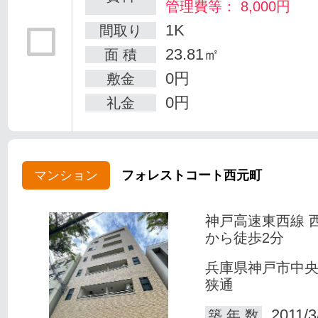
管理費等： 8,000円
1K
間取り
23.81㎡
面 積
0円
敷金
0円
礼金
マンション
フォレストコート西元町
神戸高速東西線 
から徒歩2分
兵庫県神戸市中
狭通
2011/3
築 年 数