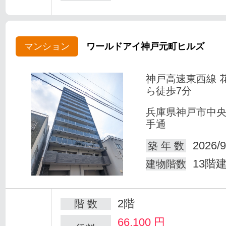
マンション
ワールドアイ神戸元町ヒルズ
神戸高速東西線 
ら徒歩7分
兵庫県神戸市中
手通
2026/9
築 年 数
13階
建物階数
2階
階 数
66,100
円