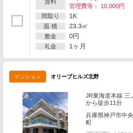
賃料
管理費等： 10,000円
1K
間取り
23.3㎡
面 積
0円
敷金
1ヶ月
礼金
マンション
オリーブヒルズ北野
JR東海道本線 三
から徒歩11分
兵庫県神戸市中
町