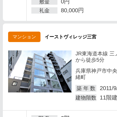
0円
敷金
80,000円
礼金
マンション
イーストヴィレッジ三宮
JR東海道本線 三
から徒歩5分
兵庫県神戸市中
緒町
2011/9
築 年 数
11階
建物階数