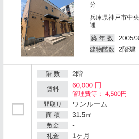
分
兵庫県神戸市中
通
2005/3
築 年 数
2階建
建物階数
2階
階 数
60,000
円
賃料
管理費等： 4,500円
ワンルーム
間取り
31.5㎡
面 積
-
敷金
1ヶ月
礼金