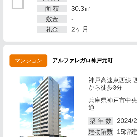
30.3㎡
面 積
-
敷金
2ヶ月
礼金
マンション
アルファレガロ神戸元町
神戸高速東西線 
から徒歩3分
兵庫県神戸市中
通
2024/2
築 年 数
15階
建物階数