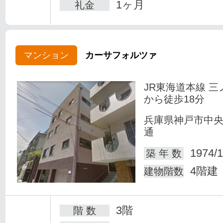
1ヶ月
礼金
マンション
カーサフォルツァ
JR東海道本線 三
から徒歩18分
兵庫県神戸市中
通
1974/1
築 年 数
4階建
建物階数
3階
階 数