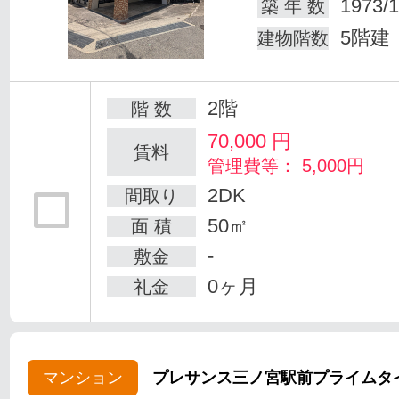
1973/1
築 年 数
5階建
建物階数
2階
階 数
70,000
円
賃料
管理費等： 5,000円
2DK
間取り
50㎡
面 積
-
敷金
0ヶ月
礼金
マンション
プレサンス三ノ宮駅前プライムタ