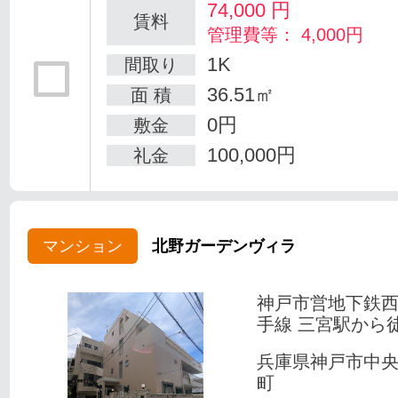
74,000
円
賃料
管理費等： 4,000円
1K
間取り
36.51㎡
面 積
0円
敷金
100,000円
礼金
マンション
北野ガーデンヴィラ
神戸市営地下鉄
手線 三宮駅から徒
兵庫県神戸市中
町