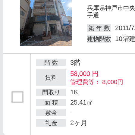
兵庫県神戸市中
手通
2011/7
築 年 数
10階
建物階数
3階
階 数
58,000
円
賃料
管理費等： 8,000円
1K
間取り
25.41㎡
面 積
-
敷金
2ヶ月
礼金