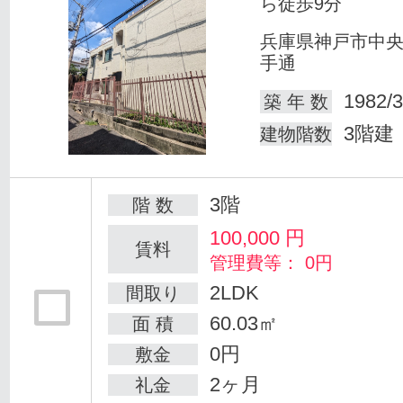
ら徒歩9分
兵庫県神戸市中
手通
1982/3
築 年 数
3階建
建物階数
3階
階 数
100,000
円
賃料
管理費等： 0円
2LDK
間取り
60.03㎡
面 積
0円
敷金
2ヶ月
礼金