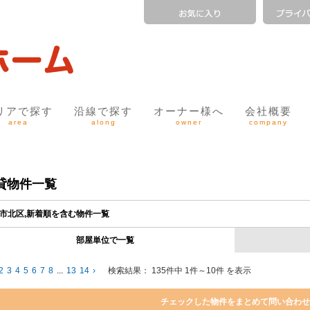
リアで探す
沿線で探す
オーナー様へ
会社概要
area
along
owner
company
貸物件一覧
市北区,新着順を含む物件一覧
部屋単位で一覧
2
3
4
5
6
7
8
...
13
14
›
検索結果：
135件中 1件～10件 を表示