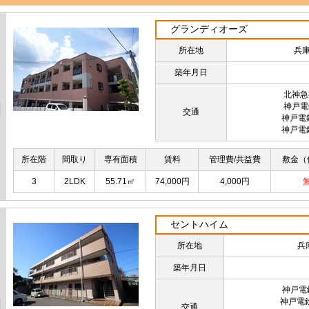
グランディオーズ
所在地
兵庫
築年月日
北神急
神戸電
交通
神戸電
神戸電
所在階
間取り
専有面積
賃料
管理費/共益費
敷金（
3
2LDK
55.71㎡
74,000円
4,000円
セントハイム
所在地
兵
築年月日
神戸電
神戸電
交通