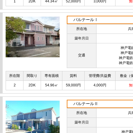
1
2DK
44.34㎡
52,000円
3,000円
無
パルテールⅠ
所在地
兵
築年月日
神戸電
神戸電
交通
神戸電鉄
神戸電鉄
所在階
間取り
専有面積
賃料
管理費/共益費
敷金（
2
2DK
54.96㎡
59,000円
4,000円
無
パルテールⅡ
所在地
兵
築年月日
神戸電