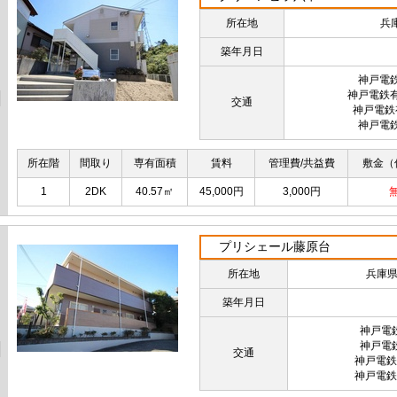
所在地
兵
築年月日
神戸電
神戸電鉄
交通
神戸電鉄
神戸電
所在階
間取り
専有面積
賃料
管理費/共益費
敷金（
1
2DK
40.57㎡
45,000円
3,000円
プリシェール藤原台
所在地
兵庫
築年月日
神戸電
神戸電
交通
神戸電鉄
神戸電鉄