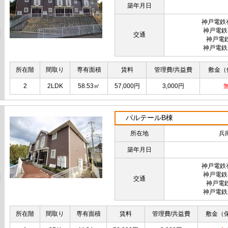
築年月日
神戸電鉄
神戸電鉄
交通
神戸電
神戸電鉄
所在階
間取り
専有面積
賃料
管理費/共益費
敷金（
2
2LDK
58.53㎡
57,000円
3,000円
パルテールB棟
所在地
兵
築年月日
神戸電鉄
神戸電鉄
交通
神戸電
神戸電鉄
所在階
間取り
専有面積
賃料
管理費/共益費
敷金（