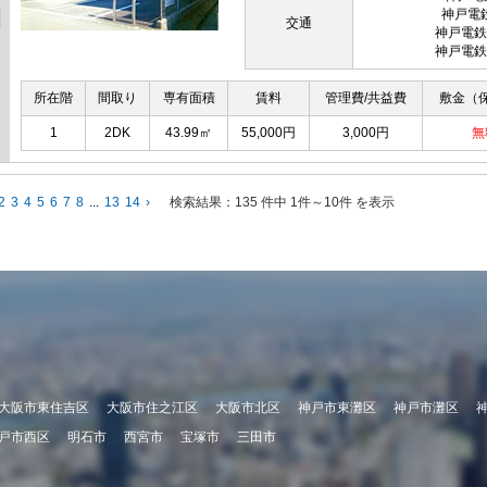
神戸電
交通
神戸電鉄
神戸電鉄
所在階
間取り
専有面積
賃料
管理費/共益費
敷金（
1
2DK
43.99㎡
55,000円
3,000円
無
2
3
4
5
6
7
8
...
13
14
›
検索結果：
135 件中 1件～10件 を表示
大阪市東住吉区
大阪市住之江区
大阪市北区
神戸市東灘区
神戸市灘区
戸市西区
明石市
西宮市
宝塚市
三田市