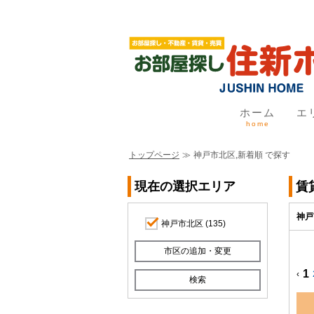
ホーム
エ
home
トップページ
≫
神戸市北区,新着順 で探す
現在の選択エリア
賃
神戸
神戸市北区
(135)
1
‹