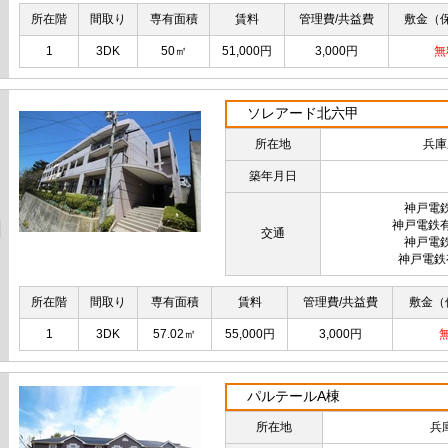
所在階
間取り
専有面積
賃料
管理費/共益費
敷金（
1
3DK
50㎡
51,000円
3,000円
無
ソレアード北六甲
所在地
兵庫
築年月日
神戸電
神戸電鉄
交通
神戸電
神戸電鉄
所在階
間取り
専有面積
賃料
管理費/共益費
敷金（
1
3DK
57.02㎡
55,000円
3,000円
パルテールA棟
所在地
兵