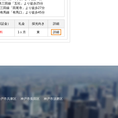
鉄三田線「五社」より徒歩25分
三田線「田尾寺」より徒歩27分
有馬線「有馬口」より徒歩45分
保証金）
礼金
採光向き
詳細
料
1ヶ月
東
詳細
神戸市兵庫区
神戸市長田区
神戸市須磨区