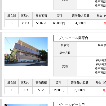
神戸電鉄
神戸電鉄
所在階
間取り
専有面積
賃料
管理費/共益費
敷金（
3
2LDK
56.07㎡
63,000円
4,000円
プリシェール藤原台
所在地
兵庫
築年月日
神戸電
神戸電
交通
神戸電鉄
神戸電鉄
所在階
間取り
専有面積
賃料
管理費/共益費
敷金（
1
3DK
50㎡
52,000円
3,000円
無
グリーンビラ六甲