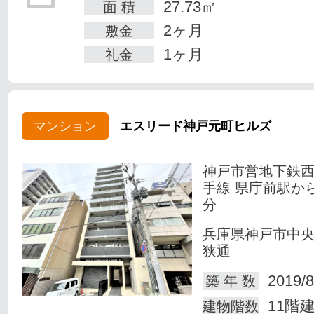
27.73㎡
面 積
2ヶ月
敷金
1ヶ月
礼金
マンション
エスリード神戸元町ヒルズ
神戸市営地下鉄
手線 県庁前駅か
分
兵庫県神戸市中
狭通
2019/8
築 年 数
11階
建物階数