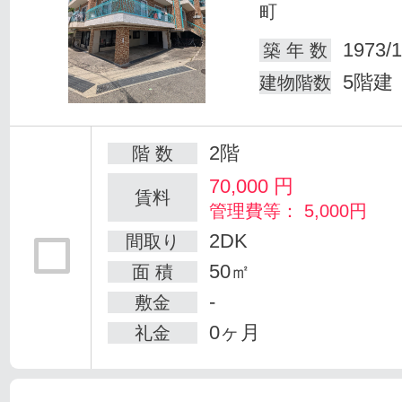
町
1973/1
築 年 数
5階建
建物階数
2階
階 数
70,000
円
賃料
管理費等： 5,000円
2DK
間取り
50㎡
面 積
-
敷金
0ヶ月
礼金