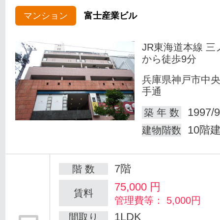
マンション
富士産業ビル
JR東海道本線 三
から徒歩9分
兵庫県神戸市中
手通
1997/9
築 年 数
10階
建物階数
7階
階 数
75,000
円
賃料
管理費等： 5,000円
1LDK
間取り