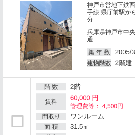
神戸市営地下鉄
手線 県庁前駅か
分
兵庫県神戸市中
通
2005/3
築 年 数
2階建
建物階数
2階
階 数
60,000
円
賃料
管理費等： 4,500円
ワンルーム
間取り
31.5㎡
面 積