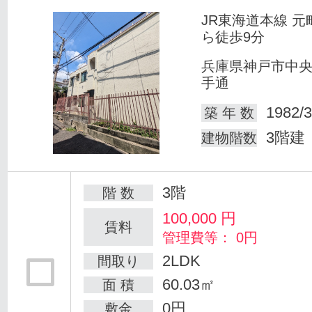
JR東海道本線 元
ら徒歩9分
兵庫県神戸市中
手通
1982/3
築 年 数
3階建
建物階数
3階
階 数
100,000
円
賃料
管理費等： 0円
2LDK
間取り
60.03㎡
面 積
0円
敷金