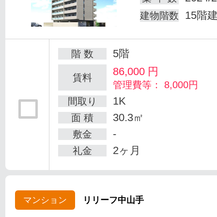
15階
建物階数
5階
階 数
86,000
円
賃料
管理費等： 8,000円
1K
間取り
30.3㎡
面 積
-
敷金
2ヶ月
礼金
マンション
リリーフ中山手