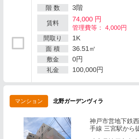
3階
階 数
74,000
円
賃料
管理費等： 4,000円
1K
間取り
36.51㎡
面 積
0円
敷金
100,000円
礼金
マンション
北野ガーデンヴィラ
神戸市営地下鉄
手線 三宮駅から徒