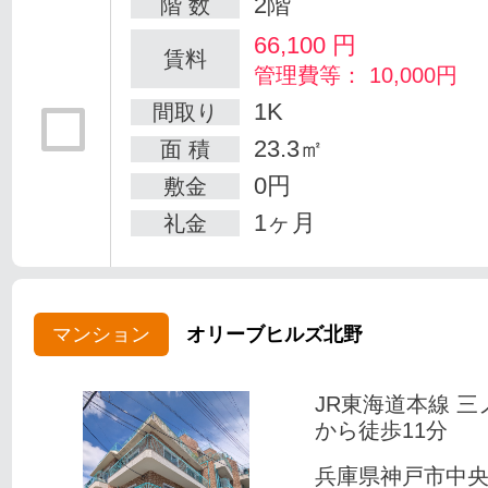
2階
階 数
66,100
円
賃料
管理費等： 10,000円
1K
間取り
23.3㎡
面 積
0円
敷金
1ヶ月
礼金
マンション
オリーブヒルズ北野
JR東海道本線 三
から徒歩11分
兵庫県神戸市中