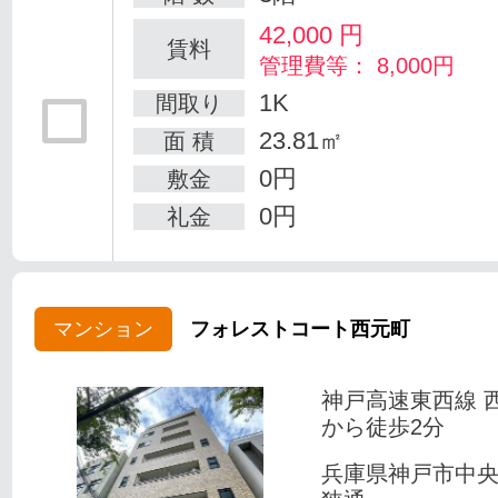
42,000
円
賃料
管理費等： 8,000円
1K
間取り
23.81㎡
面 積
0円
敷金
0円
礼金
マンション
フォレストコート西元町
神戸高速東西線 
から徒歩2分
兵庫県神戸市中