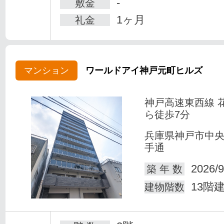
-
敷金
1ヶ月
礼金
マンション
ワールドアイ神戸元町ヒルズ
神戸高速東西線 
ら徒歩7分
兵庫県神戸市中
手通
2026/9
築 年 数
13階
建物階数