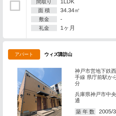
1LDK
間取り
34.34㎡
面 積
-
敷金
1ヶ月
礼金
アパート
ウィズ諏訪山
神戸市営地下鉄
手線 県庁前駅か
分
兵庫県神戸市中
通
2005/3
築 年 数