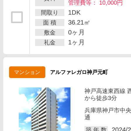
管理費等： 10,000円
1DK
間取り
36.21㎡
面 積
0ヶ月
敷金
1ヶ月
礼金
マンション
アルファレガロ神戸元町
神戸高速東西線 
から徒歩3分
兵庫県神戸市中
通
2024/2
築 年 数