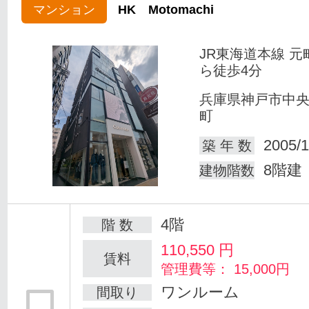
マンション
HK Motomachi
JR東海道本線 元
ら徒歩4分
兵庫県神戸市中
町
2005/1
築 年 数
8階建
建物階数
4階
階 数
110,550
円
賃料
管理費等： 15,000円
ワンルーム
間取り