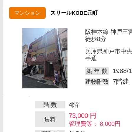
マンション
スリールKOBE元町
阪神本線 神戸三
徒歩8分
兵庫県神戸市中
手通
1988/1
築 年 数
7階建
建物階数
4階
階 数
73,000
円
賃料
管理費等： 8,000円