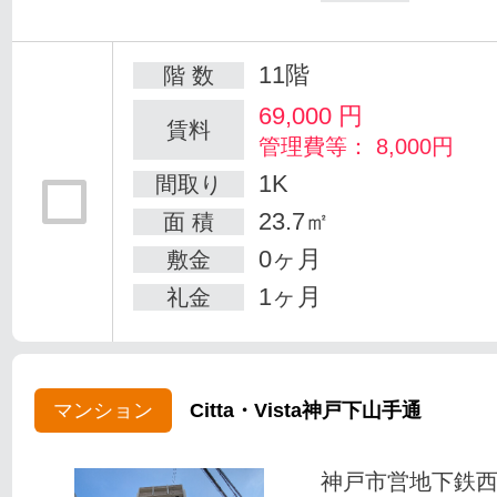
11階
階 数
69,000
円
賃料
管理費等： 8,000円
1K
間取り
23.7㎡
面 積
0ヶ月
敷金
1ヶ月
礼金
マンション
Citta・Vista神戸下山手通
神戸市営地下鉄