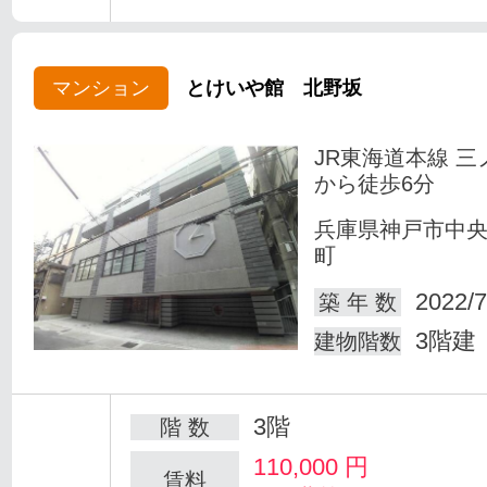
マンション
とけいや館 北野坂
JR東海道本線 三
から徒歩6分
兵庫県神戸市中
町
2022/7
築 年 数
3階建
建物階数
3階
階 数
110,000
円
賃料