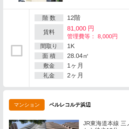
12階
階 数
81,000
円
賃料
管理費等： 8,000円
1K
間取り
28.04㎡
面 積
1ヶ月
敷金
2ヶ月
礼金
マンション
ベルレコルテ浜辺
JR東海道本線 三