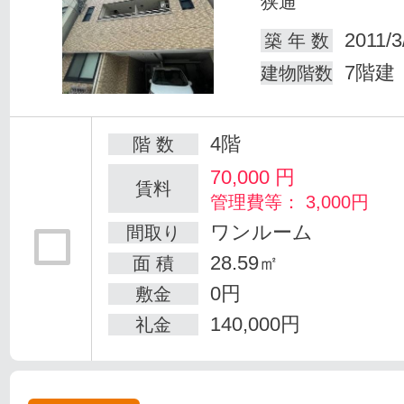
狭通
2011/3
築 年 数
7階建
建物階数
4階
階 数
70,000
円
賃料
管理費等： 3,000円
ワンルーム
間取り
28.59㎡
面 積
0円
敷金
140,000円
礼金