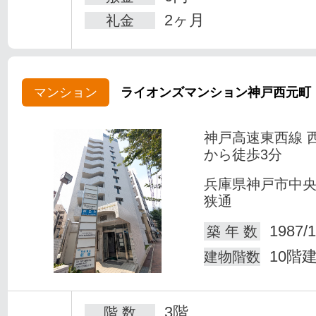
2ヶ月
礼金
マンション
ライオンズマンション神戸西元町
神戸高速東西線 
から徒歩3分
兵庫県神戸市中
狭通
1987/1
築 年 数
10階
建物階数
3階
階 数