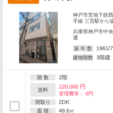
神戸市営地下鉄
手線 三宮駅から
兵庫県神戸市中
通
1961/7
築 年 数
3階建
建物階数
2階
階 数
120,000
円
賃料
管理費等： 0円
2DK
間取り
49.6㎡
面 積