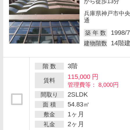
から徒歩13分
兵庫県神戸市中
通
1998/7
築 年 数
14階
建物階数
3階
階 数
115,000
円
賃料
管理費等： 8,000円
2SLDK
間取り
54.83㎡
面 積
1ヶ月
敷金
2ヶ月
礼金