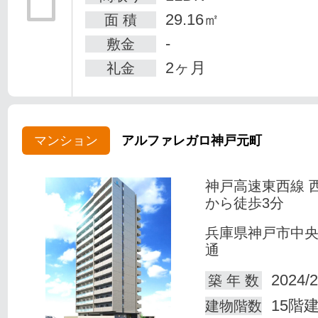
29.16㎡
面 積
-
敷金
2ヶ月
礼金
マンション
アルファレガロ神戸元町
神戸高速東西線 
から徒歩3分
兵庫県神戸市中
通
2024/2
築 年 数
15階
建物階数