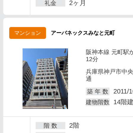
2ヶ月
礼金
マンション
アーバネックスみなと元町
阪神本線 元町駅
12分
兵庫県神戸市中
通
2011/1
築 年 数
14階
建物階数
2階
階 数