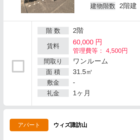
2階建
建物階数
2階
階 数
60,000
円
賃料
管理費等： 4,500円
ワンルーム
間取り
31.5㎡
面 積
-
敷金
1ヶ月
礼金
アパート
ウィズ諏訪山