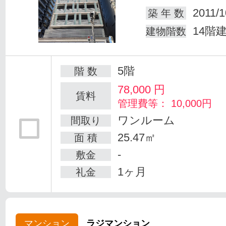
2011/1
築 年 数
14階
建物階数
5階
階 数
78,000
円
賃料
管理費等： 10,000円
ワンルーム
間取り
25.47㎡
面 積
-
敷金
1ヶ月
礼金
マンション
ラジマンション