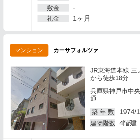
-
敷金
1ヶ月
礼金
マンション
カーサフォルツァ
JR東海道本線 三
から徒歩18分
兵庫県神戸市中
通
1974/1
築 年 数
4階建
建物階数