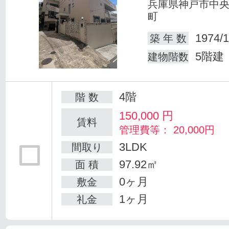
兵庫県神戸市中
町
1974/1
築 年 数
5階建
建物階数
4階
階 数
150,000
円
賃料
管理費等： 20,000円
3LDK
間取り
97.92㎡
面 積
0ヶ月
敷金
1ヶ月
礼金