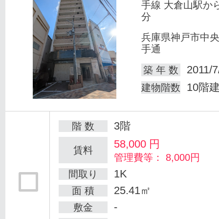
手線 大倉山駅か
分
兵庫県神戸市中
手通
2011/7
築 年 数
10階
建物階数
3階
階 数
58,000
円
賃料
管理費等： 8,000円
1K
間取り
25.41㎡
面 積
-
敷金