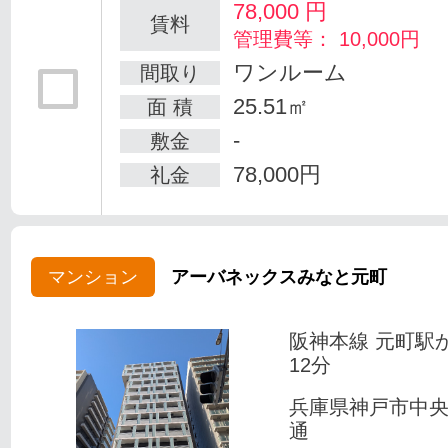
78,000
円
賃料
管理費等： 10,000円
ワンルーム
間取り
25.51㎡
面 積
-
敷金
78,000円
礼金
マンション
アーバネックスみなと元町
阪神本線 元町駅
12分
兵庫県神戸市中
通