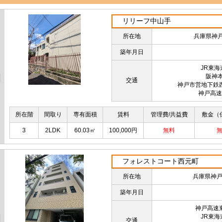
リリーフ中山手
所在地
兵庫県神戸
築年月日
JR東
阪神
交通
神戸市営地下鉄
神戸高速
所在階
間取り
専有面積
賃料
管理費/共益費
敷金（
3
2LDK
60.03㎡
100,000円
無料
フォレストコート西元町
所在地
兵庫県神戸
築年月日
神戸高速
JR東
交通