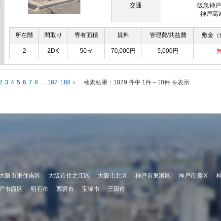
交通
阪急神戸
神戸高
所在階
間取り
専有面積
賃料
管理費/共益費
敷金（
2
2DK
50㎡
70,000円
5,000円
2
3
4
5
6
7
8
...
187
188
›
検索結果：
1879 件中 1件～10件 を表示
大阪市東住吉区
大阪市住之江区
大阪市北区
神戸市東灘区
神戸市灘区
戸市西区
明石市
西宮市
宝塚市
三田市