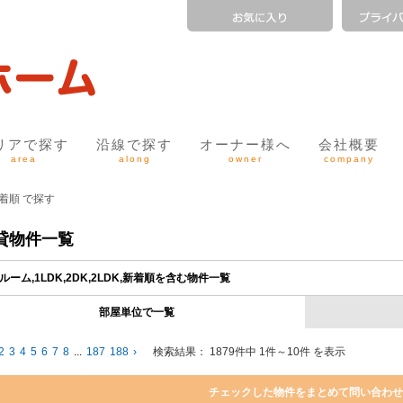
リアで探す
沿線で探す
オーナー様へ
会社概要
area
along
owner
company
,新着順 で探す
貸物件一覧
ルーム,1LDK,2DK,2LDK,新着順を含む物件一覧
部屋単位で一覧
2
3
4
5
6
7
8
...
187
188
›
検索結果：
1879件中 1件～10件 を表示