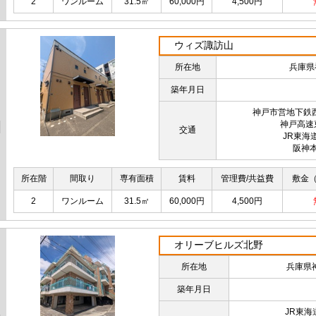
2
ワンルーム
31.5㎡
60,000円
4,500円
ウィズ諏訪山
所在地
兵庫県
築年月日
神戸市営地下鉄
神戸高速
交通
JR東海
阪神
所在階
間取り
専有面積
賃料
管理費/共益費
敷金
2
ワンルーム
31.5㎡
60,000円
4,500円
オリーブヒルズ北野
所在地
兵庫県
築年月日
JR東海