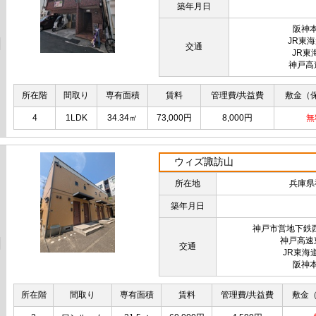
築年月日
阪神
JR東
交通
JR東
神戸高
所在階
間取り
専有面積
賃料
管理費/共益費
敷金（
4
1LDK
34.34㎡
73,000円
8,000円
無
ウィズ諏訪山
所在地
兵庫県
築年月日
神戸市営地下鉄
神戸高速
交通
JR東海
阪神
所在階
間取り
専有面積
賃料
管理費/共益費
敷金