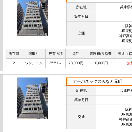
所在地
兵庫県
築年月日
阪神
JR東
交通
神戸高
JR東
所在階
間取り
専有面積
賃料
管理費/共益費
敷金（
2
ワンルーム
25.51㎡
78,000円
10,000円
無
アーバネックスみなと元町
所在地
兵庫県
築年月日
阪神
JR東
交通
神戸高
JR東