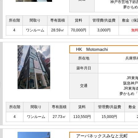
神戸市営地下鉄
夢かもめ
所在階
間取り
専有面積
賃料
管理費/共益費
敷金（保
4
ワンルーム
28.59㎡
70,000円
3,000円
無
HK Motomachi
所在地
兵庫県
築年月日
JR東
阪急神戸
交通
JR東海
夢かもめ「
所在階
間取り
専有面積
賃料
管理費/共益費
敷金
4
ワンルーム
27.73㎡
110,550円
15,000円
アーバネックスみなと元町