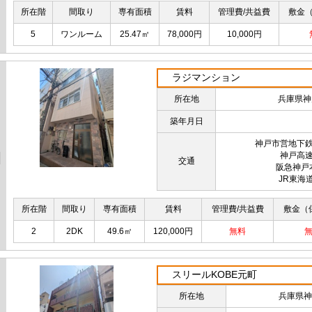
所在階
間取り
専有面積
賃料
管理費/共益費
敷金
5
ワンルーム
25.47㎡
78,000円
10,000円
ラジマンション
所在地
兵庫県神
築年月日
神戸市営地下鉄
神戸高
交通
阪急神戸
JR東海
所在階
間取り
専有面積
賃料
管理費/共益費
敷金（
2
2DK
49.6㎡
120,000円
無料
スリールKOBE元町
所在地
兵庫県神