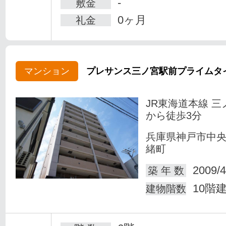
-
敷金
0ヶ月
礼金
マンション
プレサンス三ノ宮駅前プライムタ
JR東海道本線 三
から徒歩3分
兵庫県神戸市中
緒町
2009/4
築 年 数
10階
建物階数