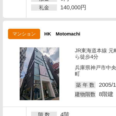
140,000円
礼金
マンション
HK Motomachi
JR東海道本線 元
ら徒歩4分
兵庫県神戸市中
町
2005/1
築 年 数
8階建
建物階数
4階
階 数