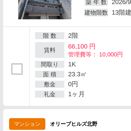
2026/9
築 年 数
13階
建物階数
2階
階 数
66,100
円
賃料
管理費等： 10,000円
1K
間取り
23.3㎡
面 積
0円
敷金
1ヶ月
礼金
マンション
オリーブヒルズ北野