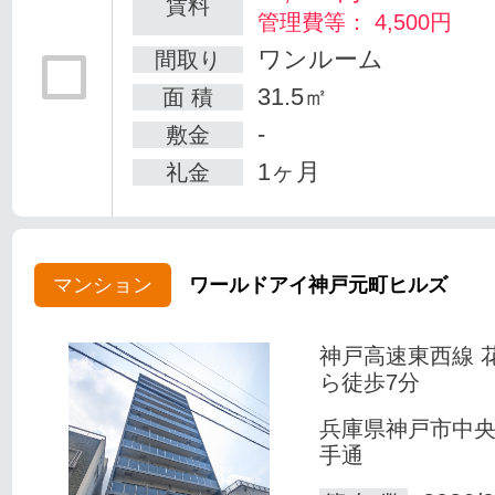
賃料
管理費等： 4,500円
ワンルーム
間取り
31.5㎡
面 積
-
敷金
1ヶ月
礼金
マンション
ワールドアイ神戸元町ヒルズ
神戸高速東西線 
ら徒歩7分
兵庫県神戸市中
手通