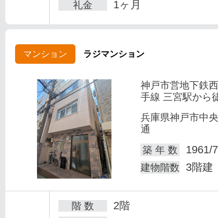
1ヶ月
礼金
マンション
ラジマンション
神戸市営地下鉄
手線 三宮駅から
兵庫県神戸市中
通
1961/7
築 年 数
3階建
建物階数
2階
階 数