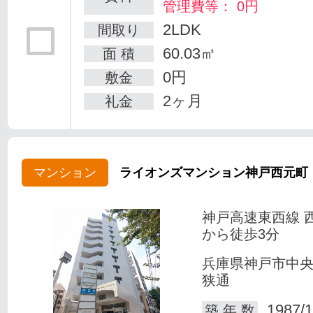
管理費等： 0円
2LDK
間取り
60.03㎡
面 積
0円
敷金
2ヶ月
礼金
マンション
ライオンズマンション神戸西元町
神戸高速東西線 
から徒歩3分
兵庫県神戸市中
狭通
1987/1
築 年 数