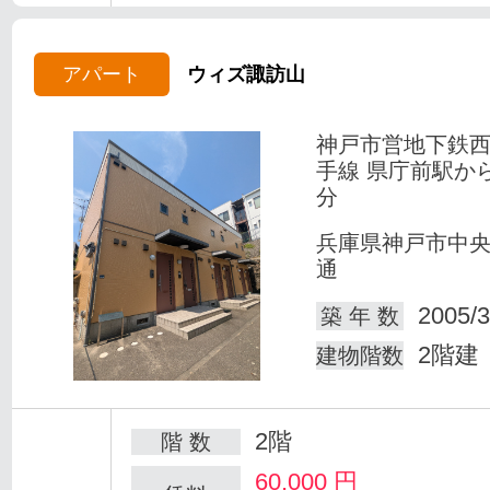
アパート
ウィズ諏訪山
神戸市営地下鉄
手線 県庁前駅か
分
兵庫県神戸市中
通
2005/3
築 年 数
2階建
建物階数
2階
階 数
60,000
円