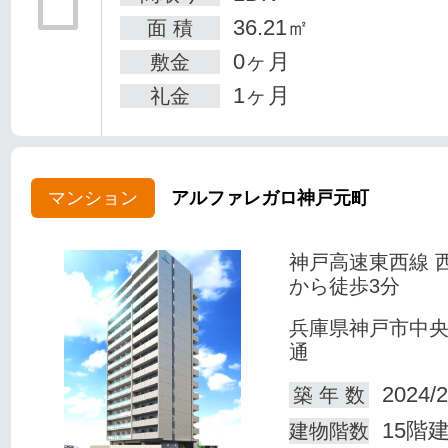
36.21㎡
面 積
0ヶ月
敷金
1ヶ月
礼金
マンション
アルファレガロ神戸元町
神戸高速東西線 
から徒歩3分
兵庫県神戸市中
通
2024/2
築 年 数
15階
建物階数