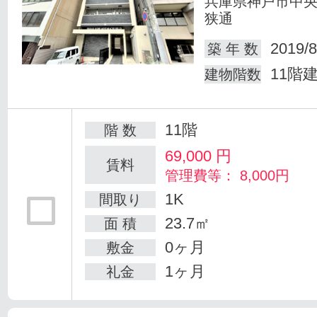
兵庫県神戸市中
狭通
2019/8
築 年 数
11階
建物階数
11階
階 数
69,000
円
賃料
管理費等： 8,000円
1K
間取り
23.7㎡
面 積
0ヶ月
敷金
1ヶ月
礼金