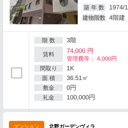
1974/1
築 年 数
4階建
建物階数
3階
階 数
74,000
円
賃料
管理費等： 4,000円
1K
間取り
36.51㎡
面 積
0円
敷金
100,000円
礼金
マンション
北野ガーデンヴィラ