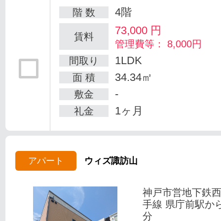
4階
階 数
73,000
円
賃料
管理費等： 8,000円
1LDK
間取り
34.34㎡
面 積
-
敷金
1ヶ月
礼金
アパート
ウィズ諏訪山
神戸市営地下鉄
手線 県庁前駅か
分