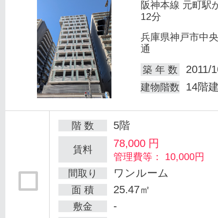
阪神本線 元町駅
12分
兵庫県神戸市中
通
2011/1
築 年 数
14階
建物階数
5階
階 数
78,000
円
賃料
管理費等： 10,000円
ワンルーム
間取り
25.47㎡
面 積
-
敷金