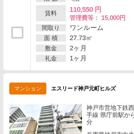
110,550
円
賃料
管理費等： 15,000円
ワンルーム
間取り
27.73㎡
面 積
2ヶ月
敷金
1ヶ月
礼金
マンション
エスリード神戸元町ヒルズ
神戸市営地下鉄
手線 県庁前駅か
分