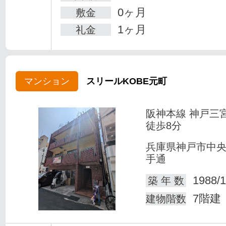
0ヶ月
敷金
1ヶ月
礼金
マンション
スリールKOBE元町
阪神本線 神戸三
徒歩8分
兵庫県神戸市中
手通
1988/1
築 年 数
7階建
建物階数