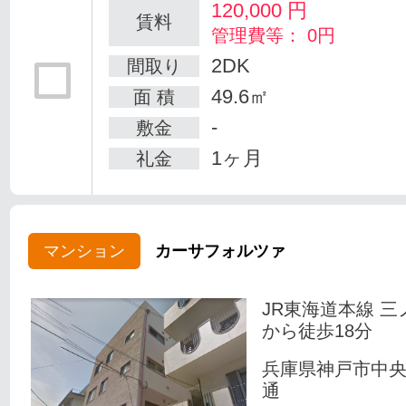
120,000
円
賃料
管理費等： 0円
2DK
間取り
49.6㎡
面 積
-
敷金
1ヶ月
礼金
マンション
カーサフォルツァ
JR東海道本線 三
から徒歩18分
兵庫県神戸市中
通