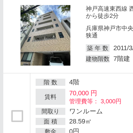
神戸高速東西線 
から徒歩2分
兵庫県神戸市中
狭通
2011/3
築 年 数
7階建
建物階数
4階
階 数
70,000
円
賃料
管理費等： 3,000円
ワンルーム
間取り
28.59㎡
面 積
0円
敷金