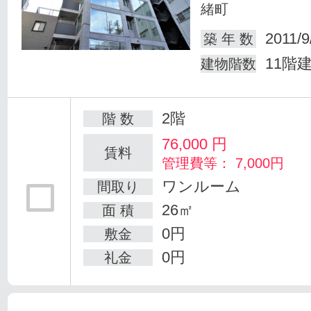
緒町
2011/9
築 年 数
11階
建物階数
2階
階 数
76,000
円
賃料
管理費等： 7,000円
ワンルーム
間取り
26㎡
面 積
0円
敷金
0円
礼金