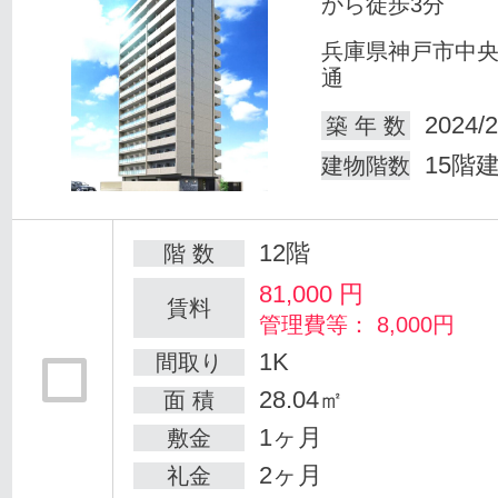
から徒歩3分
兵庫県神戸市中
通
2024/2
築 年 数
15階
建物階数
12階
階 数
81,000
円
賃料
管理費等： 8,000円
1K
間取り
28.04㎡
面 積
1ヶ月
敷金
2ヶ月
礼金