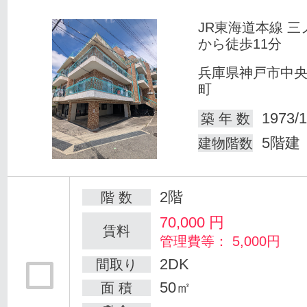
JR東海道本線 三
から徒歩11分
兵庫県神戸市中
町
1973/1
築 年 数
5階建
建物階数
2階
階 数
70,000
円
賃料
管理費等： 5,000円
2DK
間取り
50㎡
面 積