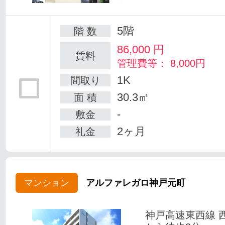
5階
階 数
86,000
円
賃料
管理費等： 8,000円
1K
間取り
30.3㎡
面 積
-
敷金
2ヶ月
礼金
マンション
アルファレガロ神戸元町
神戸高速東西線 