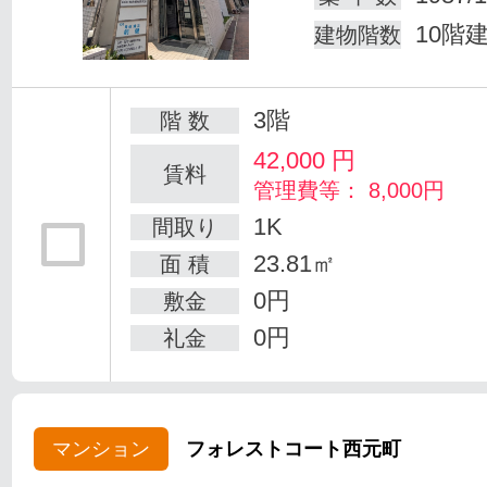
10階
建物階数
3階
階 数
42,000
円
賃料
管理費等： 8,000円
1K
間取り
23.81㎡
面 積
0円
敷金
0円
礼金
マンション
フォレストコート西元町