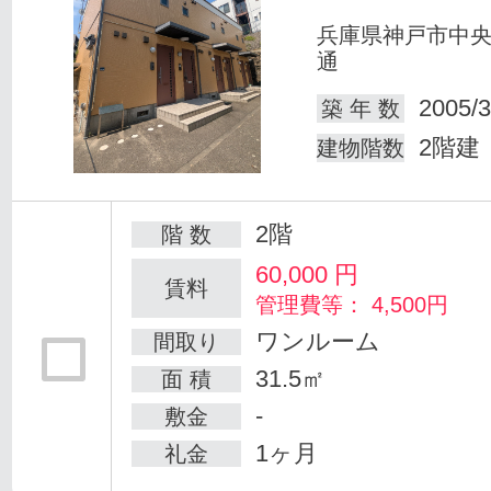
兵庫県神戸市中
通
2005/3
築 年 数
2階建
建物階数
2階
階 数
60,000
円
賃料
管理費等： 4,500円
ワンルーム
間取り
31.5㎡
面 積
-
敷金
1ヶ月
礼金