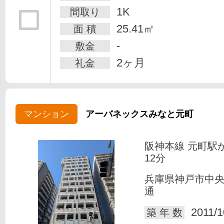
1K
間取り
25.41㎡
面 積
-
敷金
2ヶ月
礼金
マンション
アーバネックスみなと元町
阪神本線 元町駅
12分
兵庫県神戸市中
通
2011/1
築 年 数