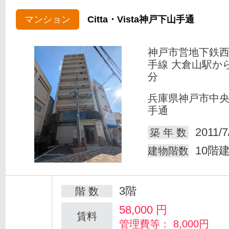
マンション
Citta・Vista神戸下山手通
神戸市営地下鉄
手線 大倉山駅か
分
兵庫県神戸市中
手通
2011/7
築 年 数
10階
建物階数
3階
階 数
58,000
円
賃料
管理費等： 8,000円