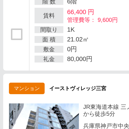
6階
階 数
66,400
円
賃料
管理費等： 9,600円
1K
間取り
21.02㎡
面 積
0円
敷金
80,000円
礼金
マンション
イーストヴィレッジ三宮
JR東海道本線 三
から徒歩5分
兵庫県神戸市中