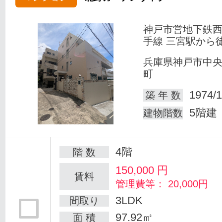
神戸市営地下鉄
手線 三宮駅から徒
兵庫県神戸市中
町
1974/1
築 年 数
5階建
建物階数
4階
階 数
150,000
円
賃料
管理費等： 20,000円
3LDK
間取り
97.92㎡
面 積