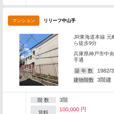
マンション
リリーフ中山手
JR東海道本線 元
ら徒歩9分
兵庫県神戸市中
手通
1982/3
築 年 数
3階建
建物階数
3階
階 数
100,000
円
賃料