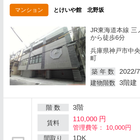
マンション
とけいや館 北野坂
JR東海道本線 三
から徒歩6分
兵庫県神戸市中
町
2022/7
築 年 数
3階建
建物階数
3階
階 数
110,000
円
賃料
管理費等： 10,000円
1DK
間取り