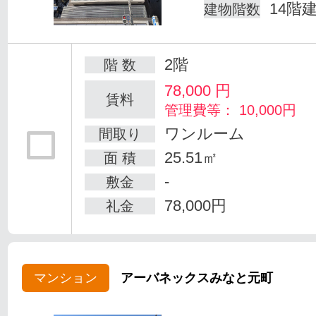
14階
建物階数
2階
階 数
78,000
円
賃料
管理費等： 10,000円
ワンルーム
間取り
25.51㎡
面 積
-
敷金
78,000円
礼金
マンション
アーバネックスみなと元町