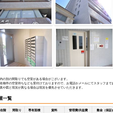
物外観
建物外観
の他共有部分
ロビー
内の別の間取りでも空室がある場合がございます。
名物件の空室待ちなども受付けておりますので、お電話かメールにてスタッフまで
真や図と現況が異なる場合は現況を優先させていただきます。
屋一覧
在階
間取り
専有面積
賃料
管理費/共益費
敷金（保証