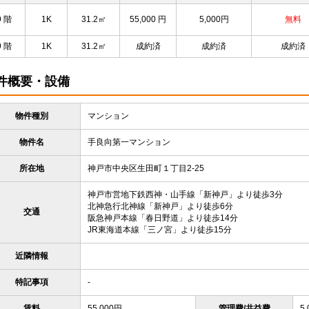
9 階
1K
31.2㎡
55,000
円
5,000円
無料
9 階
1K
31.2㎡
成約済
成約済
成約済
件概要・設備
物件種別
マンション
物件名
手良向第一マンション
所在地
神戸市中央区生田町１丁目2-25
神戸市営地下鉄西神・山手線「新神戸」より徒歩3分
北神急行北神線「新神戸」より徒歩6分
交通
阪急神戸本線「春日野道」より徒歩14分
JR東海道本線「三ノ宮」より徒歩15分
近隣情報
特記事項
-
賃料
55,000円
管理費/共益費
5