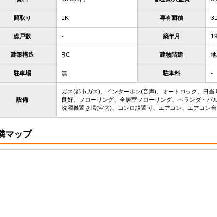
間取り
1K
専有面積
3
総戸数
-
築年月
1
建築構造
RC
建物階建
地
駐車場
無
駐車料
-
ガス(都市ガス)、インターホン(音声)、オートロック、日
設備
良好、フローリング、全居室フローリング、ベランダ・バル
洗濯機置き場(室内)、コンロ設置可、エアコン、エアコン台数
隣マップ