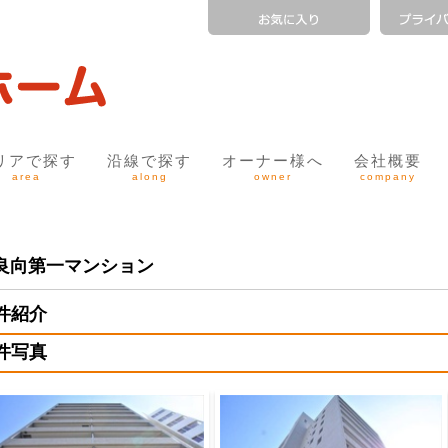
リアで探す
沿線で探す
オーナー様へ
会社概要
area
along
owner
company
良向第一マンション
件紹介
件写真