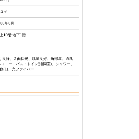
1.2㎡
988年8月
上10階 地下1階
当り良好、２面採光、眺望良好、角部屋、通風
コニー、バス・トイレ別(同室)、シャワー、
(1)、光ファイバー