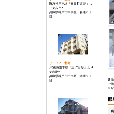
阪急神戸本線『春日野道 駅』よ
り徒歩7分
兵庫県神戸市中央区日暮通６丁
目
建
リーフィー北野
JR東海道本線『三ノ宮 駅』より
徒歩8分
そ
兵庫県神戸市中央区山本通２丁
建物
目
ご指
※写
部
所