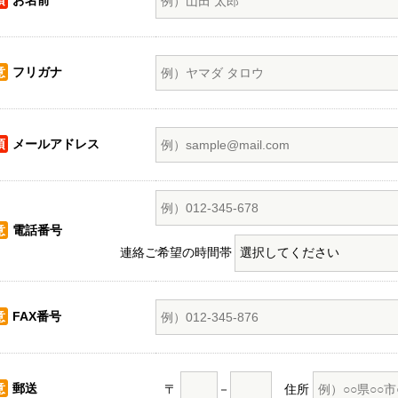
須
お名前
意
フリガナ
須
メールアドレス
意
電話番号
連絡ご希望の時間帯
意
FAX番号
意
郵送
〒
－
住所