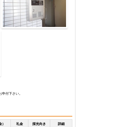
エントランス
お申付下さい。
金）
礼金
採光向き
詳細