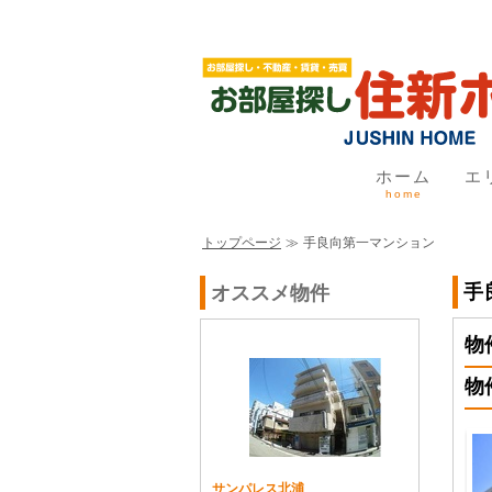
ホーム
エ
home
トップページ
≫
手良向第一マンション
手
オススメ物件
物
物
サンパレス北浦