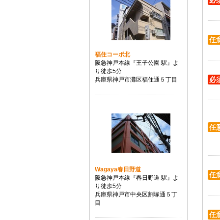
必
任
福住コーポ北
阪急神戸本線『王子公園 駅』よ
り徒歩5分
必
兵庫県神戸市灘区福住通５丁目
任
Wagaya春日野道
任
阪急神戸本線『春日野道 駅』よ
り徒歩5分
兵庫県神戸市中央区割塚通５丁
目
任