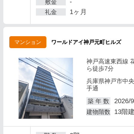
-
敷金
1ヶ月
礼金
マンション
ワールドアイ神戸元町ヒルズ
神戸高速東西線 
ら徒歩7分
兵庫県神戸市中
手通
2026/9
築 年 数
13階
建物階数