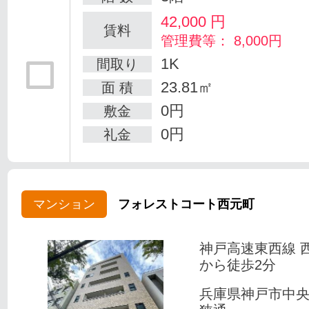
42,000
円
賃料
管理費等： 8,000円
1K
間取り
23.81㎡
面 積
0円
敷金
0円
礼金
マンション
フォレストコート西元町
神戸高速東西線 
から徒歩2分
兵庫県神戸市中