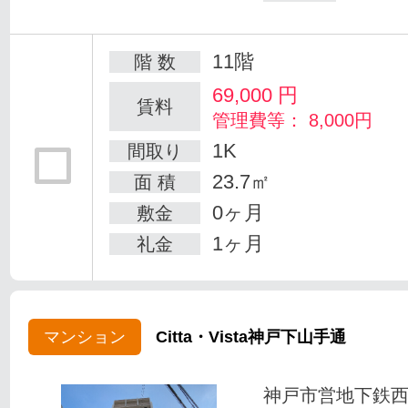
11階
階 数
69,000
円
賃料
管理費等： 8,000円
1K
間取り
23.7㎡
面 積
0ヶ月
敷金
1ヶ月
礼金
マンション
Citta・Vista神戸下山手通
神戸市営地下鉄