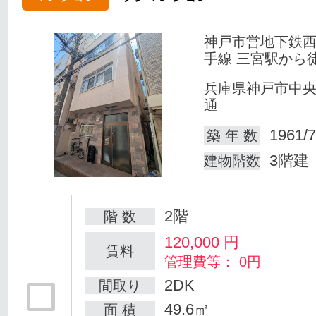
神戸市営地下鉄
手線 三宮駅から
兵庫県神戸市中
通
1961/7
築 年 数
3階建
建物階数
2階
階 数
120,000
円
賃料
管理費等： 0円
2DK
間取り
49.6㎡
面 積