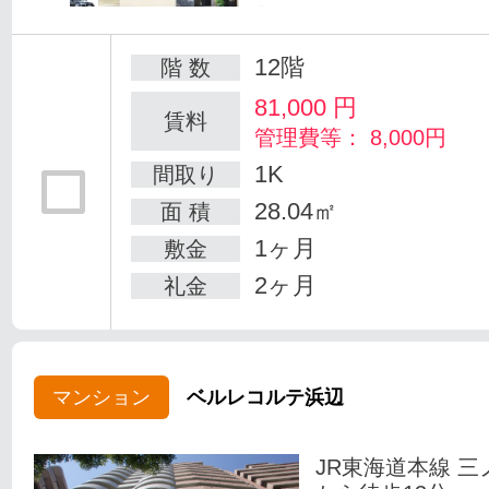
12階
階 数
81,000
円
賃料
管理費等： 8,000円
1K
間取り
28.04㎡
面 積
1ヶ月
敷金
2ヶ月
礼金
マンション
ベルレコルテ浜辺
JR東海道本線 三