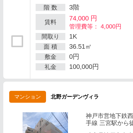
3階
階 数
74,000
円
賃料
管理費等： 4,000円
1K
間取り
36.51㎡
面 積
0円
敷金
100,000円
礼金
マンション
北野ガーデンヴィラ
神戸市営地下鉄
手線 三宮駅から徒