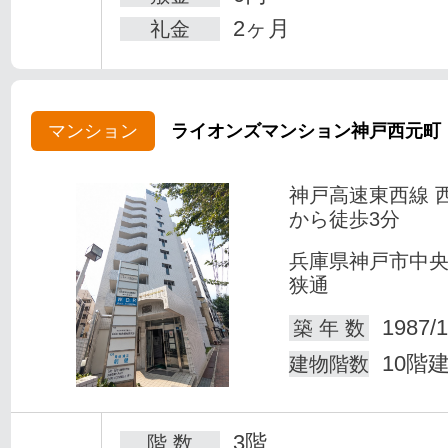
2ヶ月
礼金
マンション
ライオンズマンション神戸西元町
神戸高速東西線 
から徒歩3分
兵庫県神戸市中
狭通
1987/1
築 年 数
10階
建物階数
3階
階 数