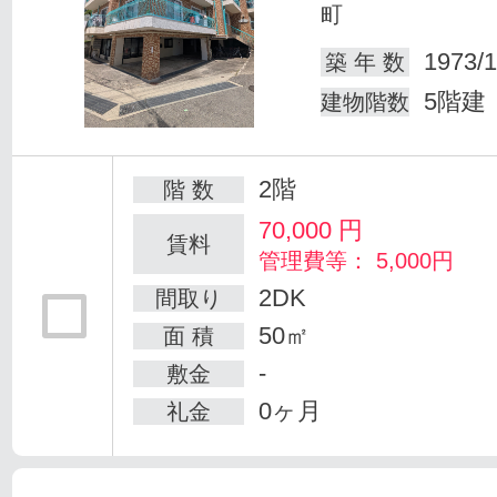
町
1973/1
築 年 数
5階建
建物階数
2階
階 数
70,000
円
賃料
管理費等： 5,000円
2DK
間取り
50㎡
面 積
-
敷金
0ヶ月
礼金