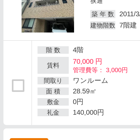
狭通
2011/3
築 年 数
7階建
建物階数
4階
階 数
70,000
円
賃料
管理費等： 3,000円
ワンルーム
間取り
28.59㎡
面 積
0円
敷金
140,000円
礼金