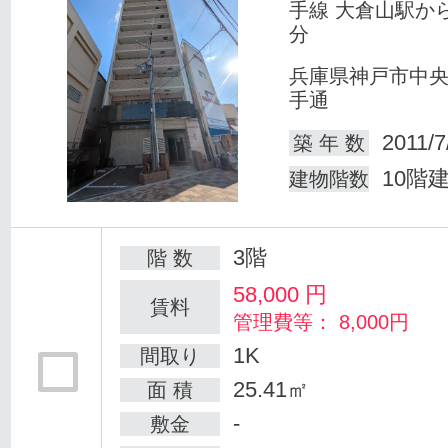
手線 大倉山駅か
分
兵庫県神戸市中
手通
2011/7
築 年 数
10階
建物階数
3階
階 数
58,000
円
賃料
管理費等： 8,000円
1K
間取り
25.41㎡
面 積
-
敷金