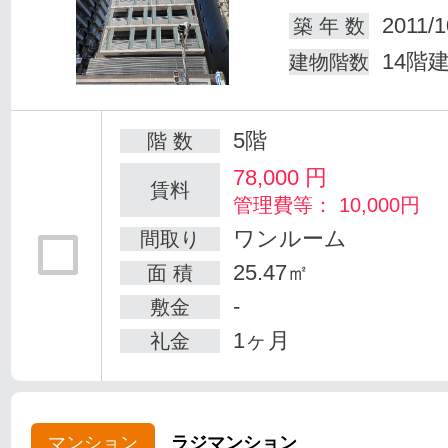
2011/1
築 年 数
14階
建物階数
5階
階 数
78,000
円
賃料
管理費等： 10,000円
ワンルーム
間取り
25.47㎡
面 積
-
敷金
1ヶ月
礼金
マンション
ラジマンション