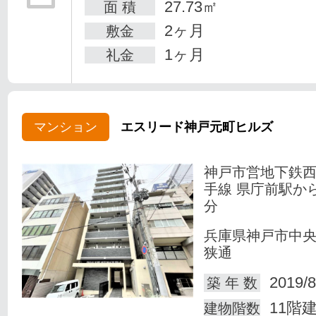
27.73㎡
面 積
2ヶ月
敷金
1ヶ月
礼金
マンション
エスリード神戸元町ヒルズ
神戸市営地下鉄
手線 県庁前駅か
分
兵庫県神戸市中
狭通
2019/8
築 年 数
11階
建物階数