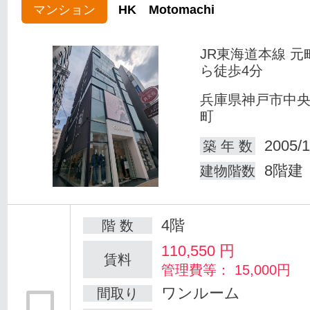
マンション
HK Motomachi
JR東海道本線 元
ら徒歩4分
兵庫県神戸市中
町
2005/1
築 年 数
8階建
建物階数
4階
階 数
110,550
円
賃料
管理費等： 15,000円
ワンルーム
間取り