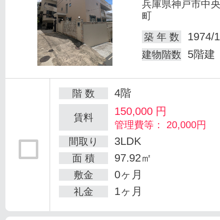
兵庫県神戸市中
町
1974/1
築 年 数
5階建
建物階数
4階
階 数
150,000
円
賃料
管理費等： 20,000円
3LDK
間取り
97.92㎡
面 積
0ヶ月
敷金
1ヶ月
礼金