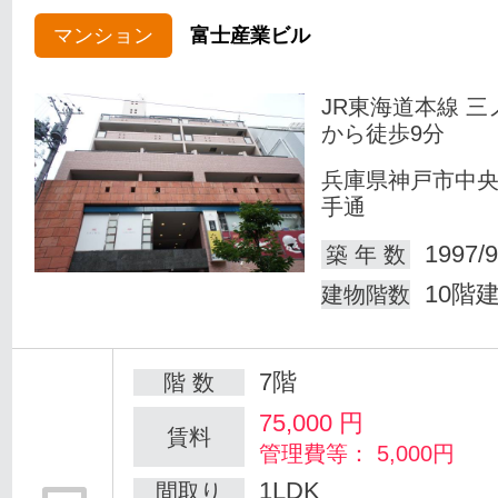
マンション
富士産業ビル
JR東海道本線 三
から徒歩9分
兵庫県神戸市中
手通
1997/9
築 年 数
10階
建物階数
7階
階 数
75,000
円
賃料
管理費等： 5,000円
1LDK
間取り