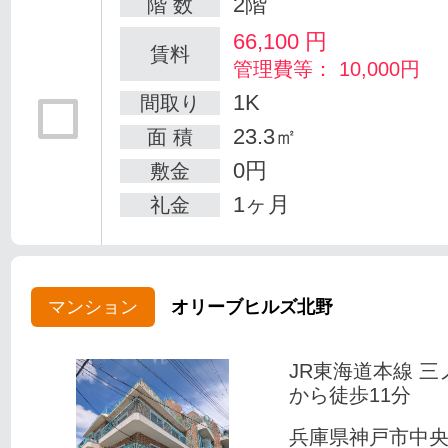
2階
階 数
66,100
円
賃料
管理費等： 10,000円
1K
間取り
23.3㎡
面 積
0円
敷金
1ヶ月
礼金
マンション
オリーブヒルズ北野
JR東海道本線 三
から徒歩11分
兵庫県神戸市中