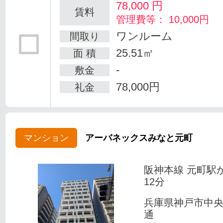
78,000
円
賃料
管理費等： 10,000円
ワンルーム
間取り
25.51㎡
面 積
-
敷金
78,000円
礼金
マンション
アーバネックスみなと元町
阪神本線 元町駅
12分
兵庫県神戸市中
通