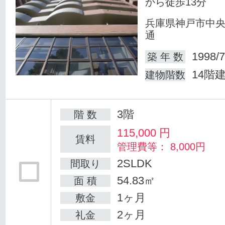
から徒歩13分
兵庫県神戸市中
通
1998/7
築 年 数
14階
建物階数
3階
階 数
115,000
円
賃料
管理費等： 8,000円
2SLDK
間取り
54.83㎡
面 積
1ヶ月
敷金
2ヶ月
礼金