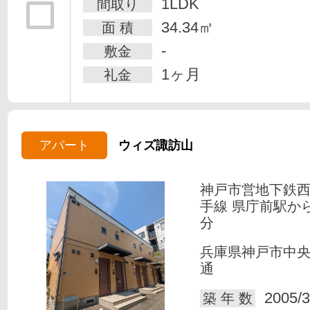
1LDK
間取り
34.34㎡
面 積
-
敷金
1ヶ月
礼金
アパート
ウィズ諏訪山
神戸市営地下鉄
手線 県庁前駅か
分
兵庫県神戸市中
通
2005/3
築 年 数