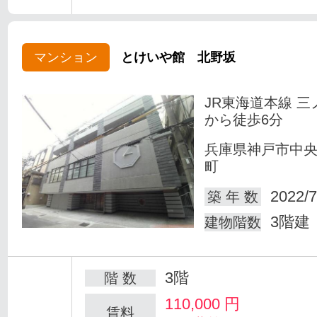
マンション
とけいや館 北野坂
JR東海道本線 三
から徒歩6分
兵庫県神戸市中
町
2022/7
築 年 数
3階建
建物階数
3階
階 数
110,000
円
賃料