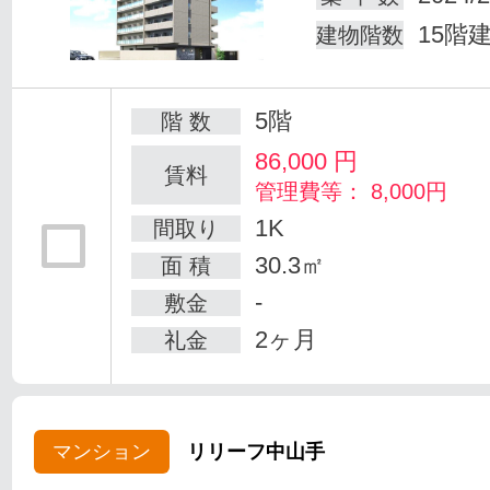
15階
建物階数
5階
階 数
86,000
円
賃料
管理費等： 8,000円
1K
間取り
30.3㎡
面 積
-
敷金
2ヶ月
礼金
マンション
リリーフ中山手