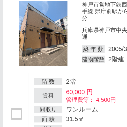
神戸市営地下鉄
手線 県庁前駅か
分
兵庫県神戸市中
通
2005/3
築 年 数
2階建
建物階数
2階
階 数
60,000
円
賃料
管理費等： 4,500円
ワンルーム
間取り
31.5㎡
面 積