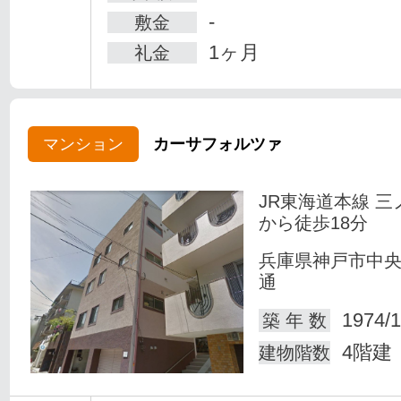
-
敷金
1ヶ月
礼金
マンション
カーサフォルツァ
JR東海道本線 三
から徒歩18分
兵庫県神戸市中
通
1974/1
築 年 数
4階建
建物階数