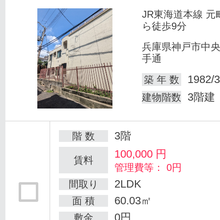
JR東海道本線 元
ら徒歩9分
兵庫県神戸市中
手通
1982/3
築 年 数
3階建
建物階数
3階
階 数
100,000
円
賃料
管理費等： 0円
2LDK
間取り
60.03㎡
面 積
0円
敷金