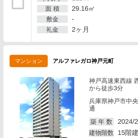
29.16㎡
面 積
-
敷金
2ヶ月
礼金
マンション
アルファレガロ神戸元町
神戸高速東西線 
から徒歩3分
兵庫県神戸市中
通
2024/2
築 年 数
15階
建物階数