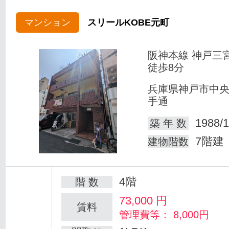
マンション
スリールKOBE元町
阪神本線 神戸三
徒歩8分
兵庫県神戸市中
手通
1988/1
築 年 数
7階建
建物階数
4階
階 数
73,000
円
賃料
管理費等： 8,000円