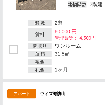
2階建
建物階数
2階
階 数
60,000
円
賃料
管理費等： 4,500円
ワンルーム
間取り
31.5㎡
面 積
-
敷金
1ヶ月
礼金
アパート
ウィズ諏訪山