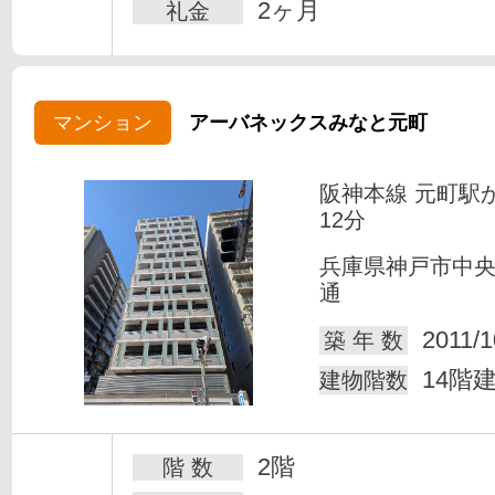
2ヶ月
礼金
マンション
アーバネックスみなと元町
阪神本線 元町駅
12分
兵庫県神戸市中
通
2011/1
築 年 数
14階
建物階数
2階
階 数