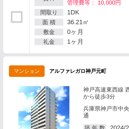
管理費等： 10,000円
1DK
間取り
36.21㎡
面 積
0ヶ月
敷金
1ヶ月
礼金
マンション
アルファレガロ神戸元町
神戸高速東西線 
から徒歩3分
兵庫県神戸市中
通
2024/2
築 年 数