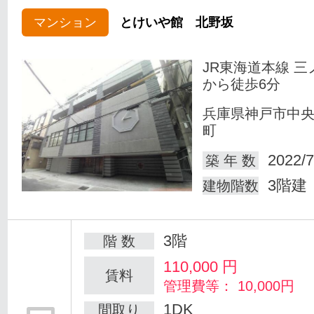
マンション
とけいや館 北野坂
JR東海道本線 三
から徒歩6分
兵庫県神戸市中
町
2022/7
築 年 数
3階建
建物階数
3階
階 数
110,000
円
賃料
管理費等： 10,000円
1DK
間取り