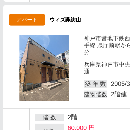
アパート
ウィズ諏訪山
神戸市営地下鉄
手線 県庁前駅か
分
兵庫県神戸市中
通
2005/3
築 年 数
2階建
建物階数
2階
階 数
60,000
円