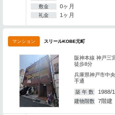
0ヶ月
敷金
1ヶ月
礼金
マンション
スリールKOBE元町
阪神本線 神戸三
徒歩8分
兵庫県神戸市中
手通
1988/1
築 年 数
7階建
建物階数