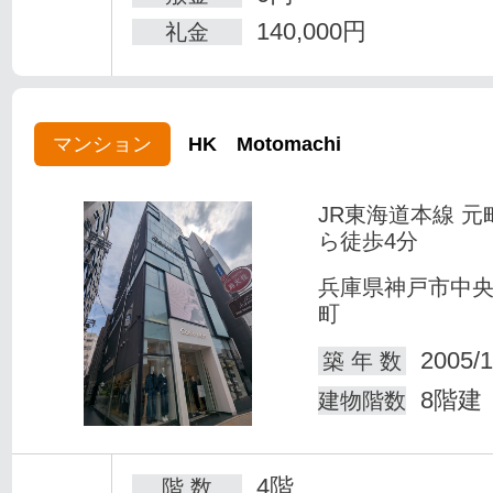
140,000円
礼金
マンション
HK Motomachi
JR東海道本線 元
ら徒歩4分
兵庫県神戸市中
町
2005/1
築 年 数
8階建
建物階数
4階
階 数