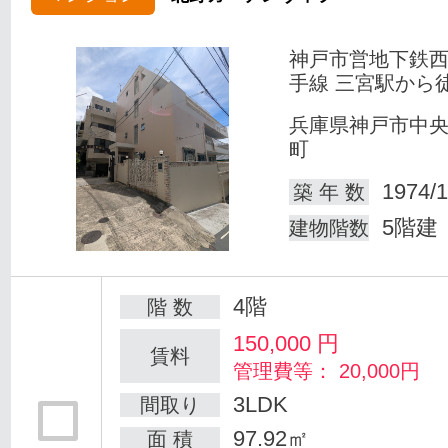
神戸市営地下鉄
手線 三宮駅から徒
兵庫県神戸市中
町
1974/1
築 年 数
5階建
建物階数
4階
階 数
150,000
円
賃料
管理費等： 20,000円
3LDK
間取り
97.92㎡
面 積