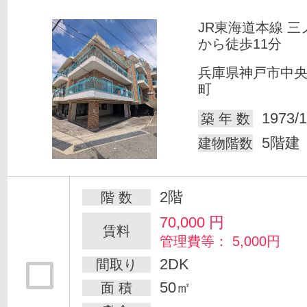
JR東海道本線 三
から徒歩11分
兵庫県神戸市中
町
1973/1
築 年 数
5階建
建物階数
2階
階 数
70,000
円
賃料
管理費等： 5,000円
2DK
間取り
50㎡
面 積