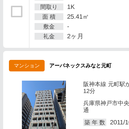
1K
間取り
25.41㎡
面 積
-
敷金
2ヶ月
礼金
マンション
アーバネックスみなと元町
阪神本線 元町駅
12分
兵庫県神戸市中
通
2011/1
築 年 数