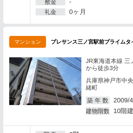
-
敷金
0ヶ月
礼金
マンション
プレサンス三ノ宮駅前プライムタ
JR東海道本線 三
から徒歩3分
兵庫県神戸市中
緒町
2009/4
築 年 数
10階
建物階数