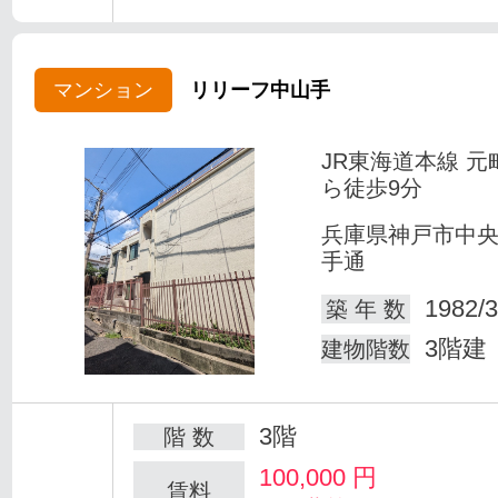
マンション
リリーフ中山手
JR東海道本線 元
ら徒歩9分
兵庫県神戸市中
手通
1982/3
築 年 数
3階建
建物階数
3階
階 数
100,000
円
賃料