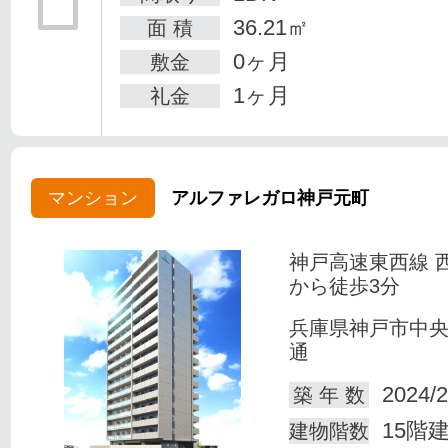
36.21㎡
面 積
0ヶ月
敷金
1ヶ月
礼金
マンション
アルファレガロ神戸元町
神戸高速東西線 
から徒歩3分
兵庫県神戸市中
通
2024/2
築 年 数
15階
建物階数