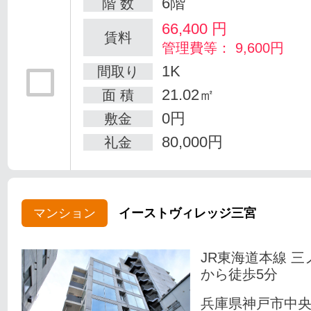
6階
階 数
66,400
円
賃料
管理費等： 9,600円
1K
間取り
21.02㎡
面 積
0円
敷金
80,000円
礼金
マンション
イーストヴィレッジ三宮
JR東海道本線 三
から徒歩5分
兵庫県神戸市中