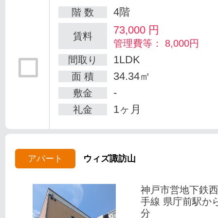
4階
階 数
73,000
円
賃料
管理費等： 8,000円
1LDK
間取り
34.34㎡
面 積
-
敷金
1ヶ月
礼金
アパート
ウィズ諏訪山
神戸市営地下鉄
手線 県庁前駅か
分