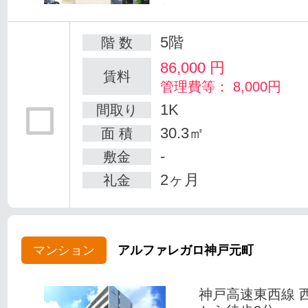
5階
階 数
86,000
円
賃料
管理費等： 8,000円
1K
間取り
30.3㎡
面 積
-
敷金
2ヶ月
礼金
マンション
アルファレガロ神戸元町
神戸高速東西線 