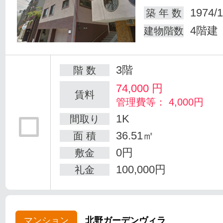
1974/1
築 年 数
4階建
建物階数
3階
階 数
74,000
円
賃料
管理費等： 4,000円
1K
間取り
36.51㎡
面 積
0円
敷金
100,000円
礼金
マンション
北野ガーデンヴィラ