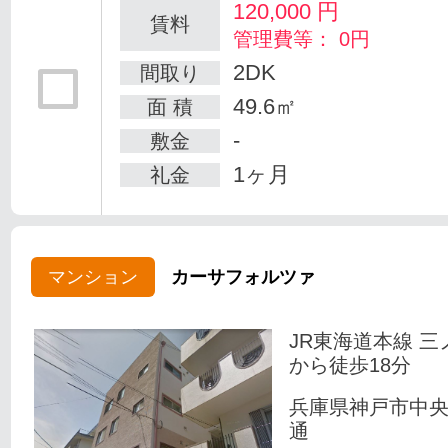
120,000
円
賃料
管理費等： 0円
2DK
間取り
49.6㎡
面 積
-
敷金
1ヶ月
礼金
マンション
カーサフォルツァ
JR東海道本線 三
から徒歩18分
兵庫県神戸市中
通