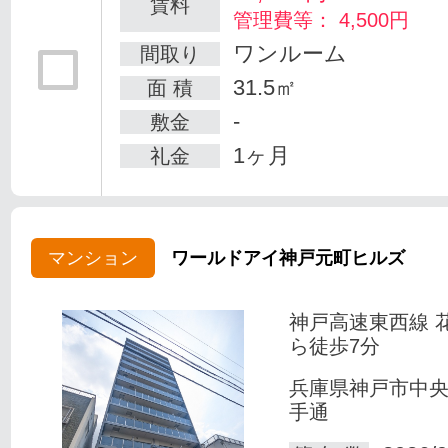
賃料
管理費等： 4,500円
ワンルーム
間取り
31.5㎡
面 積
-
敷金
1ヶ月
礼金
マンション
ワールドアイ神戸元町ヒルズ
神戸高速東西線 
ら徒歩7分
兵庫県神戸市中
手通