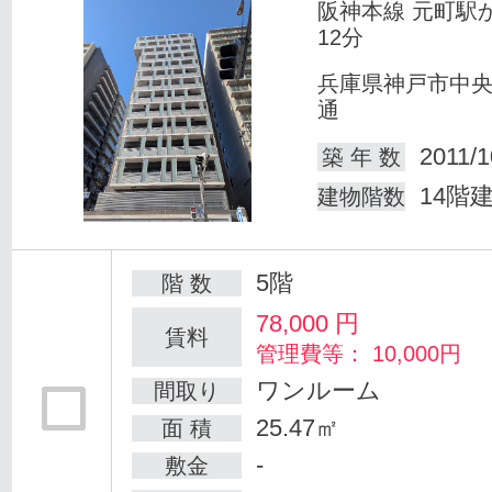
阪神本線 元町駅
12分
兵庫県神戸市中
通
2011/1
築 年 数
14階
建物階数
5階
階 数
78,000
円
賃料
管理費等： 10,000円
ワンルーム
間取り
25.47㎡
面 積
-
敷金