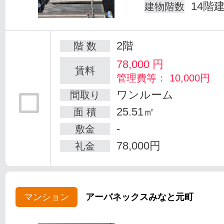
14階
建物階数
2階
階 数
78,000
円
賃料
管理費等： 10,000円
ワンルーム
間取り
25.51㎡
面 積
-
敷金
78,000円
礼金
マンション
アーバネックスみなと元町