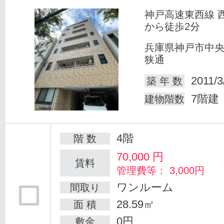
神戸高速東西線 
から徒歩2分
兵庫県神戸市中
狭通
2011/3
築 年 数
7階建
建物階数
4階
階 数
70,000
円
賃料
管理費等： 3,000円
ワンルーム
間取り
28.59㎡
面 積
0円
敷金