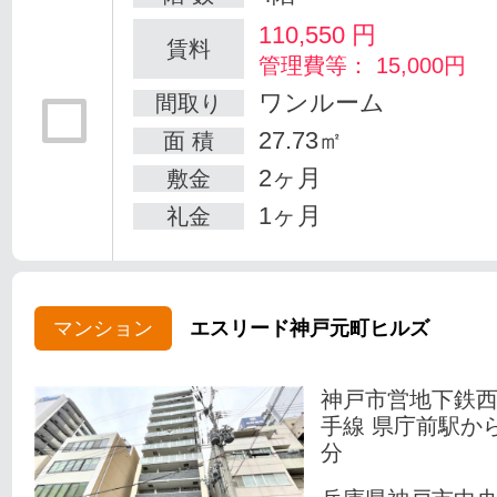
110,550
円
賃料
管理費等： 15,000円
ワンルーム
間取り
27.73㎡
面 積
2ヶ月
敷金
1ヶ月
礼金
マンション
エスリード神戸元町ヒルズ
神戸市営地下鉄
手線 県庁前駅か
分