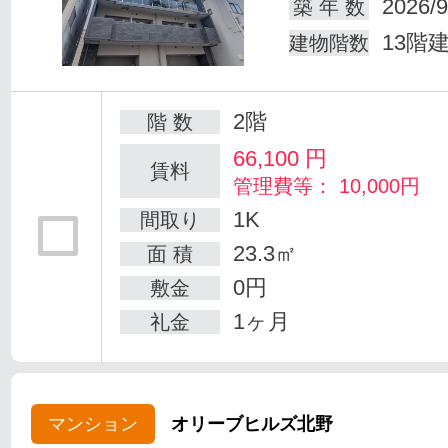
2026/9
築 年 数
13階
建物階数
2階
階 数
66,100
円
賃料
管理費等： 10,000円
1K
間取り
23.3㎡
面 積
0円
敷金
1ヶ月
礼金
マンション
オリーブヒルズ北野