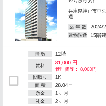
から徒歩3分
兵庫県神戸市中
通
2024/2
築 年 数
15階
建物階数
12階
階 数
81,000
円
賃料
管理費等： 8,000円
1K
間取り
28.04㎡
面 積
1ヶ月
敷金
2ヶ月
礼金