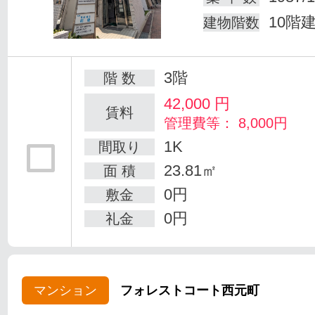
10階
建物階数
3階
階 数
42,000
円
賃料
管理費等： 8,000円
1K
間取り
23.81㎡
面 積
0円
敷金
0円
礼金
マンション
フォレストコート西元町