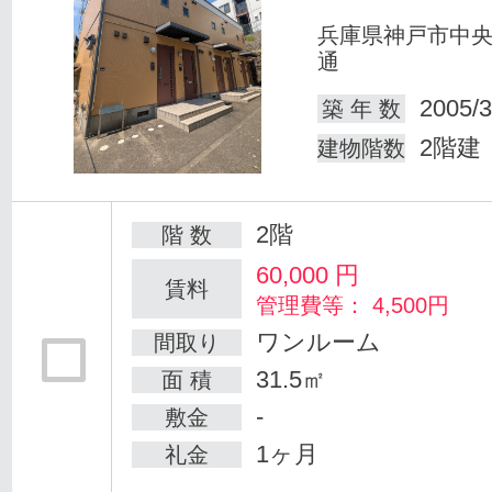
兵庫県神戸市中
通
2005/3
築 年 数
2階建
建物階数
2階
階 数
60,000
円
賃料
管理費等： 4,500円
ワンルーム
間取り
31.5㎡
面 積
-
敷金
1ヶ月
礼金