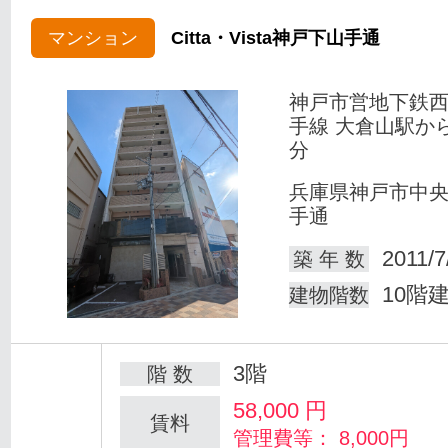
マンション
Citta・Vista神戸下山手通
神戸市営地下鉄
手線 大倉山駅か
分
兵庫県神戸市中
手通
2011/7
築 年 数
10階
建物階数
3階
階 数
58,000
円
賃料
管理費等： 8,000円