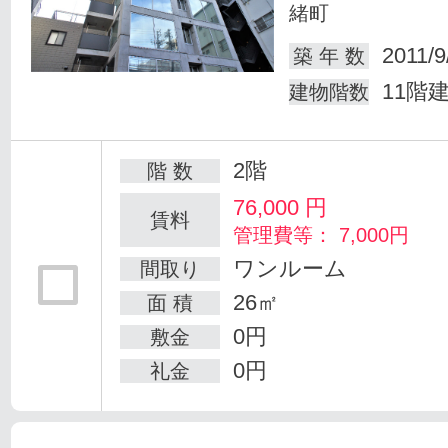
緒町
2011/9
築 年 数
11階
建物階数
2階
階 数
76,000
円
賃料
管理費等： 7,000円
ワンルーム
間取り
26㎡
面 積
0円
敷金
0円
礼金