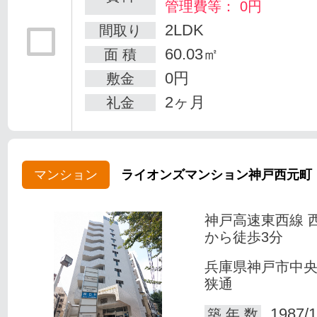
管理費等： 0円
2LDK
間取り
60.03㎡
面 積
0円
敷金
2ヶ月
礼金
マンション
ライオンズマンション神戸西元町
神戸高速東西線 
から徒歩3分
兵庫県神戸市中
狭通
1987/1
築 年 数