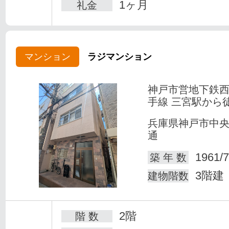
1ヶ月
礼金
マンション
ラジマンション
神戸市営地下鉄
手線 三宮駅から
兵庫県神戸市中
通
1961/7
築 年 数
3階建
建物階数
2階
階 数