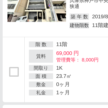
兵庫県神戸市中
狭通
2019/8
築 年 数
11階
建物階数
11階
階 数
69,000
円
賃料
管理費等： 8,000円
1K
間取り
23.7㎡
面 積
0ヶ月
敷金
1ヶ月
礼金