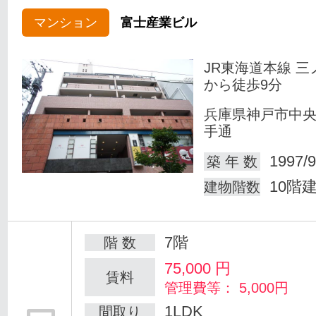
マンション
富士産業ビル
JR東海道本線 三
から徒歩9分
兵庫県神戸市中
手通
1997/9
築 年 数
10階
建物階数
7階
階 数
75,000
円
賃料
管理費等： 5,000円
1LDK
間取り