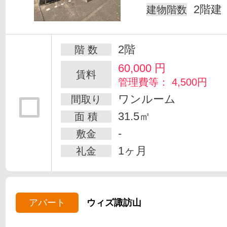
2階建
建物階数
2階
階 数
60,000
円
賃料
管理費等： 4,500円
ワンルーム
間取り
31.5㎡
面 積
-
敷金
1ヶ月
礼金
アパート
ウィズ諏訪山