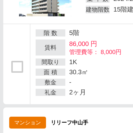
15階
建物階数
5階
階 数
86,000
円
賃料
管理費等： 8,000円
1K
間取り
30.3㎡
面 積
-
敷金
2ヶ月
礼金
マンション
リリーフ中山手