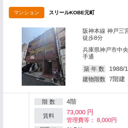
マンション
スリールKOBE元町
阪神本線 神戸三
徒歩8分
兵庫県神戸市中
手通
1988/1
築 年 数
7階建
建物階数
4階
階 数
73,000
円
賃料
管理費等： 8,000円