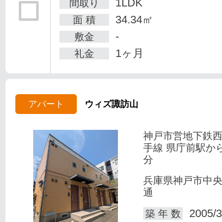
1LDK
間取り
34.34㎡
面 積
-
敷金
1ヶ月
礼金
アパート
ウィズ諏訪山
神戸市営地下鉄
手線 県庁前駅か
分
兵庫県神戸市中
通
2005/3
築 年 数