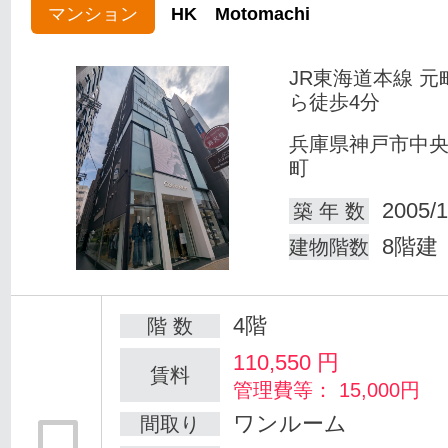
マンション
HK Motomachi
JR東海道本線 元
ら徒歩4分
兵庫県神戸市中
町
2005/1
築 年 数
8階建
建物階数
4階
階 数
110,550
円
賃料
管理費等： 15,000円
ワンルーム
間取り