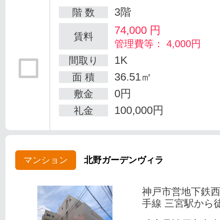
3階
階 数
74,000
円
賃料
管理費等： 4,000円
1K
間取り
36.51㎡
面 積
0円
敷金
100,000円
礼金
マンション
北野ガーデンヴィラ
神戸市営地下鉄
手線 三宮駅から徒