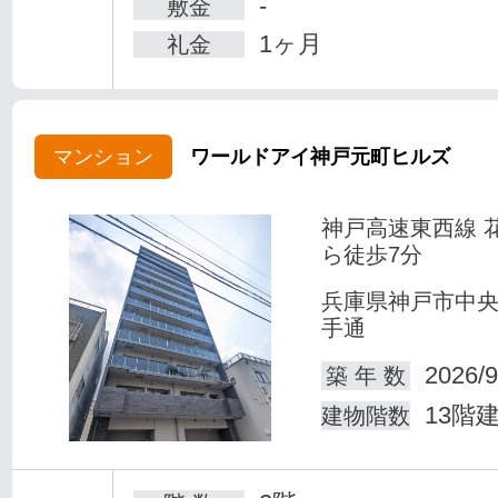
-
敷金
1ヶ月
礼金
マンション
ワールドアイ神戸元町ヒルズ
神戸高速東西線 
ら徒歩7分
兵庫県神戸市中
手通
2026/9
築 年 数
13階
建物階数