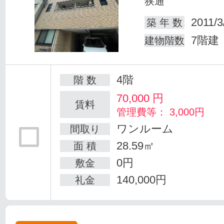
狭通
2011/3
築 年 数
7階建
建物階数
4階
階 数
70,000
円
賃料
管理費等： 3,000円
ワンルーム
間取り
28.59㎡
面 積
0円
敷金
140,000円
礼金