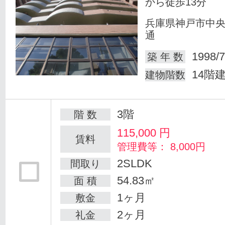
から徒歩13分
兵庫県神戸市中
通
1998/7
築 年 数
14階
建物階数
3階
階 数
115,000
円
賃料
管理費等： 8,000円
2SLDK
間取り
54.83㎡
面 積
1ヶ月
敷金
2ヶ月
礼金