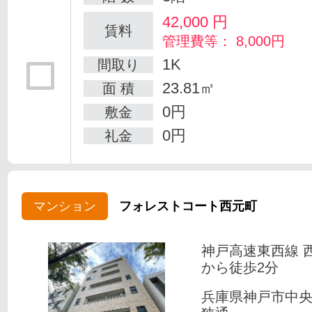
42,000
円
賃料
管理費等： 8,000円
1K
間取り
23.81㎡
面 積
0円
敷金
0円
礼金
マンション
フォレストコート西元町
神戸高速東西線 
から徒歩2分
兵庫県神戸市中