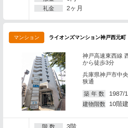
2ヶ月
礼金
マンション
ライオンズマンション神戸西元町
神戸高速東西線 
から徒歩3分
兵庫県神戸市中
狭通
1987/1
築 年 数
10階
建物階数
3階
階 数