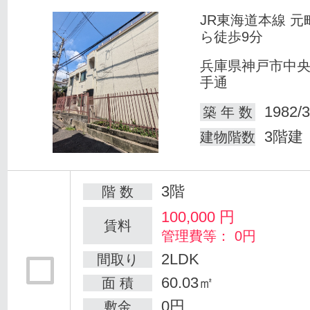
JR東海道本線 元
ら徒歩9分
兵庫県神戸市中
手通
1982/3
築 年 数
3階建
建物階数
3階
階 数
100,000
円
賃料
管理費等： 0円
2LDK
間取り
60.03㎡
面 積
0円
敷金