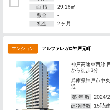
29.16㎡
面 積
-
敷金
2ヶ月
礼金
マンション
アルファレガロ神戸元町
神戸高速東西線 
から徒歩3分
兵庫県神戸市中
通
2024/2
築 年 数
15階
建物階数