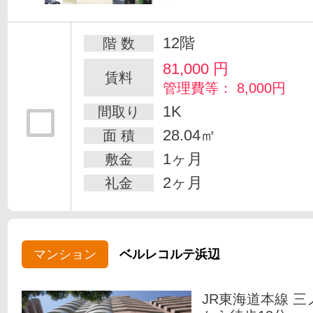
12階
階 数
81,000
円
賃料
管理費等： 8,000円
1K
間取り
28.04㎡
面 積
1ヶ月
敷金
2ヶ月
礼金
マンション
ベルレコルテ浜辺
JR東海道本線 三