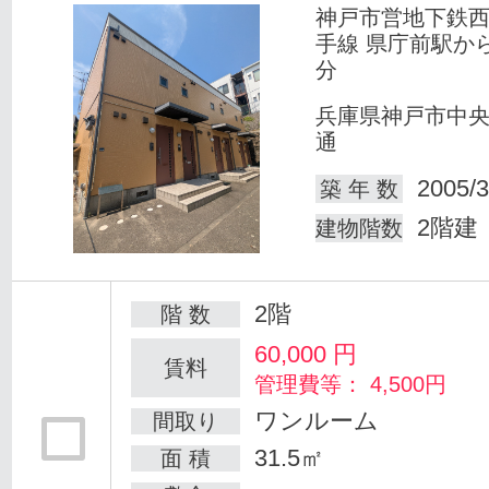
神戸市営地下鉄
手線 県庁前駅か
分
兵庫県神戸市中
通
2005/3
築 年 数
2階建
建物階数
2階
階 数
60,000
円
賃料
管理費等： 4,500円
ワンルーム
間取り
31.5㎡
面 積