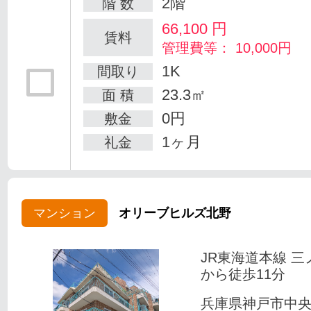
2階
階 数
66,100
円
賃料
管理費等： 10,000円
1K
間取り
23.3㎡
面 積
0円
敷金
1ヶ月
礼金
マンション
オリーブヒルズ北野
JR東海道本線 三
から徒歩11分
兵庫県神戸市中