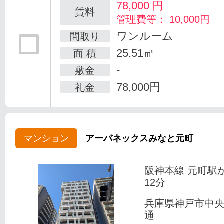
78,000
円
賃料
管理費等： 10,000円
ワンルーム
間取り
25.51㎡
面 積
-
敷金
78,000円
礼金
マンション
アーバネックスみなと元町
阪神本線 元町駅
12分
兵庫県神戸市中
通