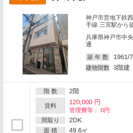
神戸市営地下鉄
手線 三宮駅から
兵庫県神戸市中
通
1961/7
築 年 数
3階建
建物階数
2階
階 数
120,000
円
賃料
管理費等： 0円
2DK
間取り
49.6㎡
面 積