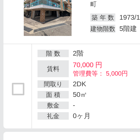
町
1973/1
築 年 数
5階建
建物階数
2階
階 数
70,000
円
賃料
管理費等： 5,000円
2DK
間取り
50㎡
面 積
-
敷金
0ヶ月
礼金