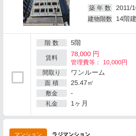
2011/1
築 年 数
14階
建物階数
5階
階 数
78,000
円
賃料
管理費等： 10,000円
ワンルーム
間取り
25.47㎡
面 積
-
敷金
1ヶ月
礼金
マンション
ラジマンション