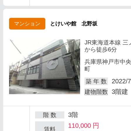
マンション
とけいや館 北野坂
JR東海道本線 三
から徒歩6分
兵庫県神戸市中
町
2022/7
築 年 数
3階建
建物階数
3階
階 数
110,000
円
賃料