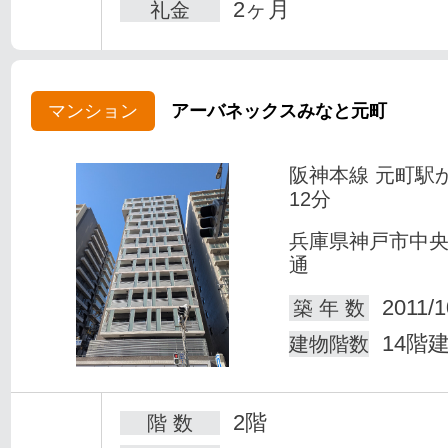
2ヶ月
礼金
マンション
アーバネックスみなと元町
阪神本線 元町駅
12分
兵庫県神戸市中
通
2011/1
築 年 数
14階
建物階数
2階
階 数