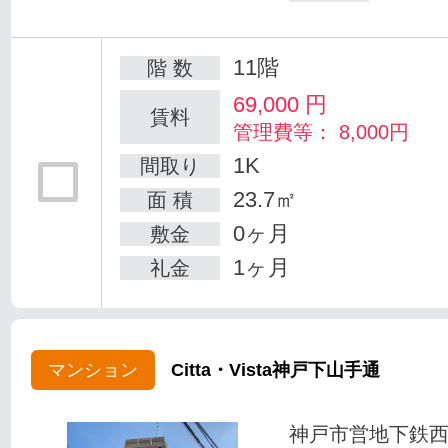
11階
階 数
69,000
円
賃料
管理費等： 8,000円
1K
間取り
23.7㎡
面 積
0ヶ月
敷金
1ヶ月
礼金
マンション
Citta・Vista神戸下山手通
神戸市営地下鉄