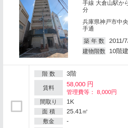
手線 大倉山駅か
分
兵庫県神戸市中
手通
2011/7
築 年 数
10階
建物階数
3階
階 数
58,000
円
賃料
管理費等： 8,000円
1K
間取り
25.41㎡
面 積
-
敷金