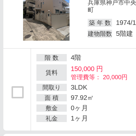
兵庫県神戸市中
町
1974/1
築 年 数
5階建
建物階数
4階
階 数
150,000
円
賃料
管理費等： 20,000円
3LDK
間取り
97.92㎡
面 積
0ヶ月
敷金
1ヶ月
礼金