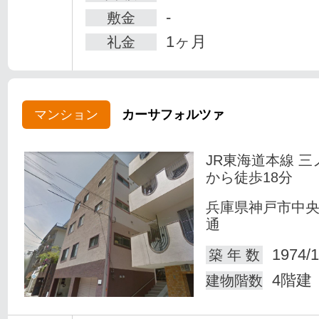
-
敷金
1ヶ月
礼金
マンション
カーサフォルツァ
JR東海道本線 三
から徒歩18分
兵庫県神戸市中
通
1974/1
築 年 数
4階建
建物階数