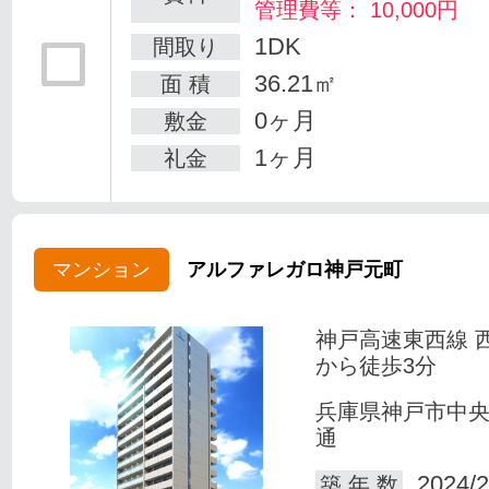
管理費等： 10,000円
1DK
間取り
36.21㎡
面 積
0ヶ月
敷金
1ヶ月
礼金
マンション
アルファレガロ神戸元町
神戸高速東西線 
から徒歩3分
兵庫県神戸市中
通
2024/2
築 年 数