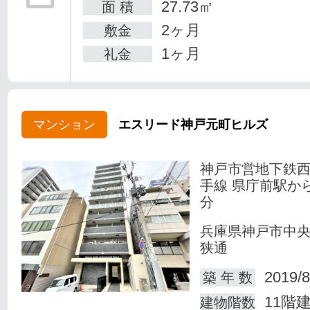
27.73㎡
面 積
2ヶ月
敷金
1ヶ月
礼金
マンション
エスリード神戸元町ヒルズ
神戸市営地下鉄
手線 県庁前駅か
分
兵庫県神戸市中
狭通
2019/8
築 年 数
11階
建物階数