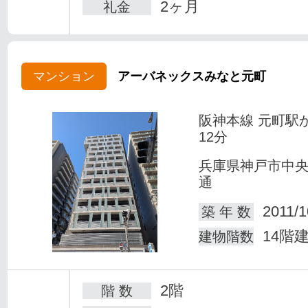
2ヶ月
礼金
マンション
アーバネックスみなと元町
阪神本線 元町駅
12分
兵庫県神戸市中
通
2011/1
築 年 数
14階
建物階数
2階
階 数