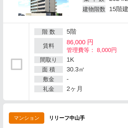
15階
建物階数
5階
階 数
86,000
円
賃料
管理費等： 8,000円
1K
間取り
30.3㎡
面 積
-
敷金
2ヶ月
礼金
マンション
リリーフ中山手