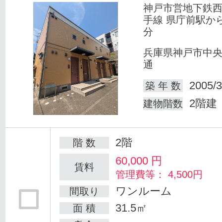
神戸市営地下鉄
手線 県庁前駅か
分
兵庫県神戸市中
通
2005/3
築 年 数
2階建
建物階数
2階
階 数
60,000
円
賃料
管理費等： 4,500円
ワンルーム
間取り
31.5㎡
面 積