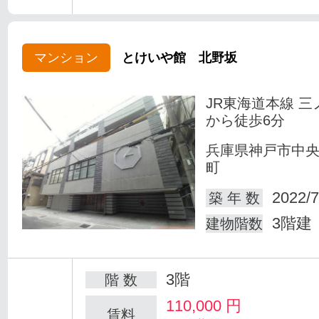
マンション
とけいや館 北野坂
JR東海道本線 三
から徒歩6分
兵庫県神戸市中
町
2022/7
築 年 数
3階建
建物階数
3階
階 数
110,000
円
賃料