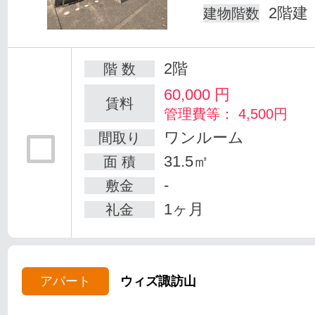
2階建
建物階数
2階
階 数
60,000
円
賃料
管理費等： 4,500円
ワンルーム
間取り
31.5㎡
面 積
-
敷金
1ヶ月
礼金
アパート
ウィズ諏訪山