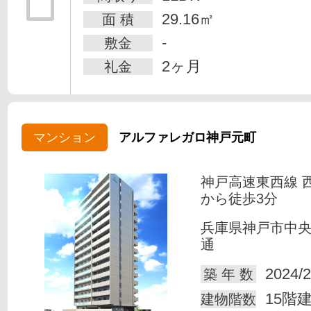
29.16㎡
面 積
-
敷金
2ヶ月
礼金
マンション
アルファレガロ神戸元町
神戸高速東西線 
から徒歩3分
兵庫県神戸市中
通
2024/2
築 年 数
15階
建物階数