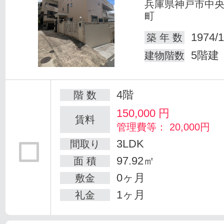
兵庫県神戸市中
町
1974/1
築 年 数
5階建
建物階数
4階
階 数
150,000
円
賃料
管理費等： 20,000円
3LDK
間取り
97.92㎡
面 積
0ヶ月
敷金
1ヶ月
礼金