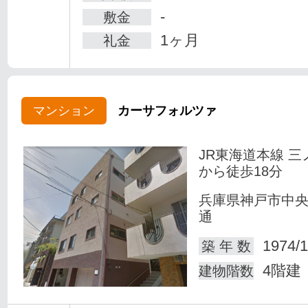
-
敷金
1ヶ月
礼金
マンション
カーサフォルツァ
JR東海道本線 三
から徒歩18分
兵庫県神戸市中
通
1974/1
築 年 数
4階建
建物階数