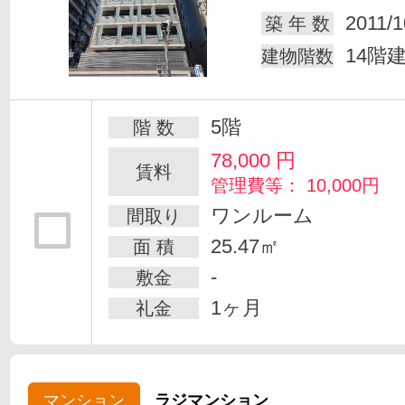
2011/1
築 年 数
14階
建物階数
5階
階 数
78,000
円
賃料
管理費等： 10,000円
ワンルーム
間取り
25.47㎡
面 積
-
敷金
1ヶ月
礼金
マンション
ラジマンション