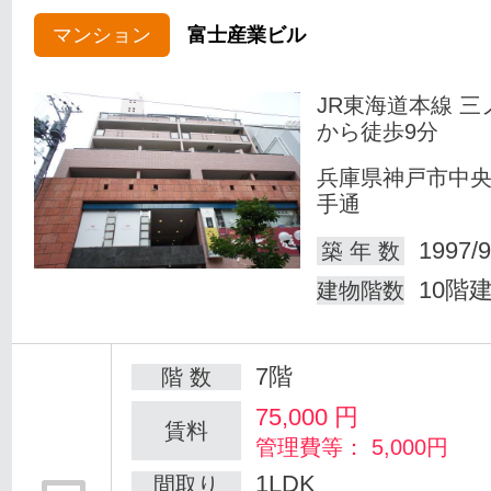
マンション
富士産業ビル
JR東海道本線 三
から徒歩9分
兵庫県神戸市中
手通
1997/9
築 年 数
10階
建物階数
7階
階 数
75,000
円
賃料
管理費等： 5,000円
1LDK
間取り