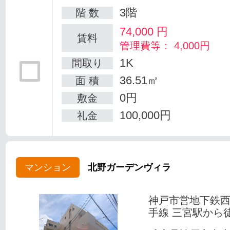
3階
階 数
74,000
円
賃料
管理費等： 4,000円
1K
間取り
36.51㎡
面 積
0円
敷金
100,000円
礼金
マンション
北野ガーデンヴィラ
神戸市営地下鉄
手線 三宮駅から徒