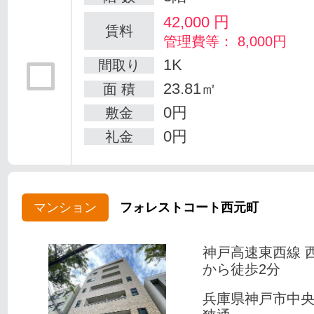
42,000
円
賃料
管理費等： 8,000円
1K
間取り
23.81㎡
面 積
0円
敷金
0円
礼金
マンション
フォレストコート西元町
神戸高速東西線 
から徒歩2分
兵庫県神戸市中