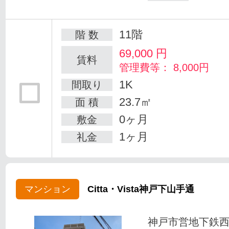
11階
階 数
69,000
円
賃料
管理費等： 8,000円
1K
間取り
23.7㎡
面 積
0ヶ月
敷金
1ヶ月
礼金
マンション
Citta・Vista神戸下山手通
神戸市営地下鉄