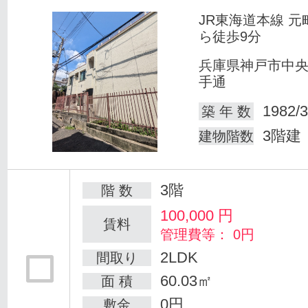
JR東海道本線 元
ら徒歩9分
兵庫県神戸市中
手通
1982/3
築 年 数
3階建
建物階数
3階
階 数
100,000
円
賃料
管理費等： 0円
2LDK
間取り
60.03㎡
面 積
0円
敷金