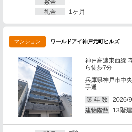
-
敷金
1ヶ月
礼金
マンション
ワールドアイ神戸元町ヒルズ
神戸高速東西線 
ら徒歩7分
兵庫県神戸市中
手通
2026/9
築 年 数
13階
建物階数