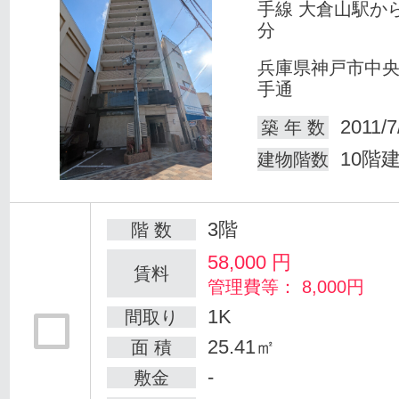
手線 大倉山駅か
分
兵庫県神戸市中
手通
2011/7
築 年 数
10階
建物階数
3階
階 数
58,000
円
賃料
管理費等： 8,000円
1K
間取り
25.41㎡
面 積
-
敷金