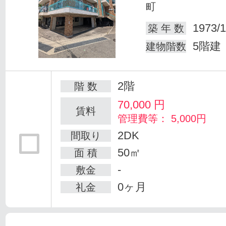
町
1973/1
築 年 数
5階建
建物階数
2階
階 数
70,000
円
賃料
管理費等： 5,000円
2DK
間取り
50㎡
面 積
-
敷金
0ヶ月
礼金