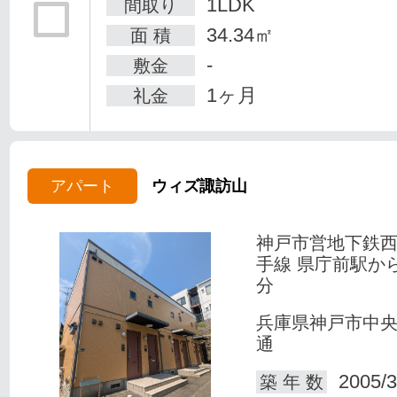
1LDK
間取り
34.34㎡
面 積
-
敷金
1ヶ月
礼金
アパート
ウィズ諏訪山
神戸市営地下鉄
手線 県庁前駅か
分
兵庫県神戸市中
通
2005/3
築 年 数