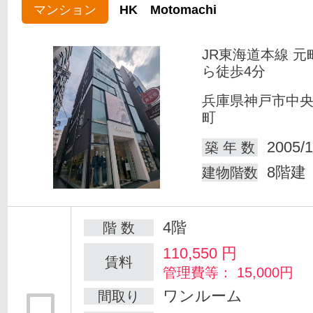
マンション
HK Motomachi
JR東海道本線 元
ら徒歩4分
兵庫県神戸市中
町
2005/1
築 年 数
8階建
建物階数
4階
階 数
110,550
円
賃料
管理費等： 15,000円
ワンルーム
間取り