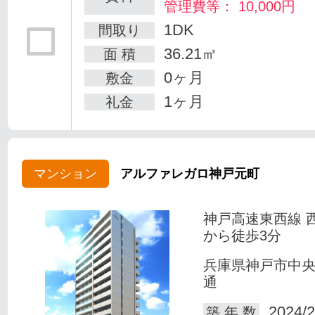
管理費等： 10,000円
1DK
間取り
36.21㎡
面 積
0ヶ月
敷金
1ヶ月
礼金
マンション
アルファレガロ神戸元町
神戸高速東西線 
から徒歩3分
兵庫県神戸市中
通
2024/2
築 年 数