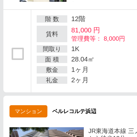
12階
階 数
81,000
円
賃料
管理費等： 8,000円
1K
間取り
28.04㎡
面 積
1ヶ月
敷金
2ヶ月
礼金
マンション
ベルレコルテ浜辺
JR東海道本線 三