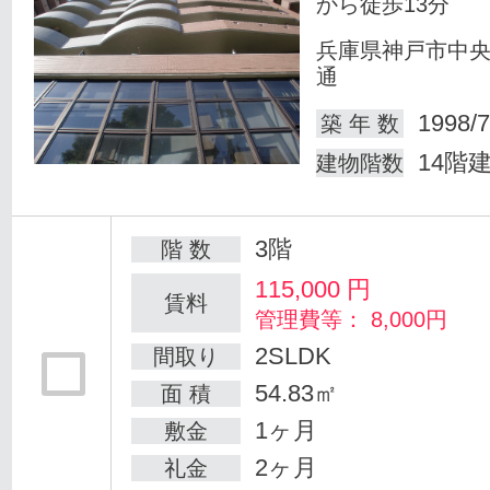
から徒歩13分
兵庫県神戸市中
通
1998/7
築 年 数
14階
建物階数
3階
階 数
115,000
円
賃料
管理費等： 8,000円
2SLDK
間取り
54.83㎡
面 積
1ヶ月
敷金
2ヶ月
礼金