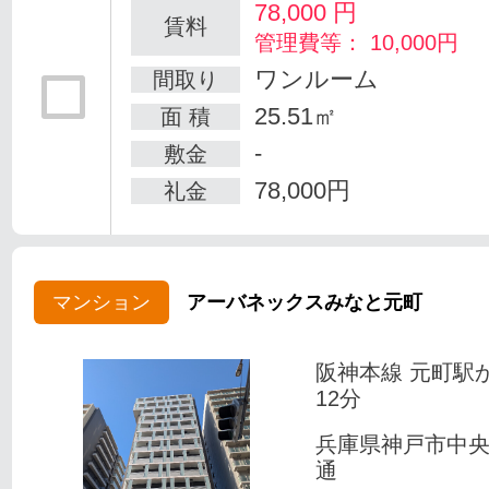
78,000
円
賃料
管理費等： 10,000円
ワンルーム
間取り
25.51㎡
面 積
-
敷金
78,000円
礼金
マンション
アーバネックスみなと元町
阪神本線 元町駅
12分
兵庫県神戸市中
通