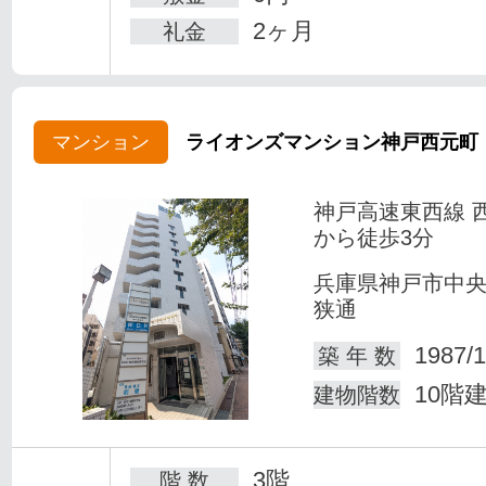
2ヶ月
礼金
マンション
ライオンズマンション神戸西元町
神戸高速東西線 
から徒歩3分
兵庫県神戸市中
狭通
1987/1
築 年 数
10階
建物階数
3階
階 数