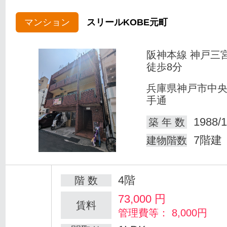
マンション
スリールKOBE元町
阪神本線 神戸三
徒歩8分
兵庫県神戸市中
手通
1988/1
築 年 数
7階建
建物階数
4階
階 数
73,000
円
賃料
管理費等： 8,000円