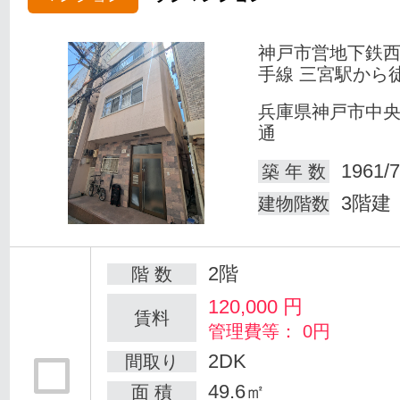
神戸市営地下鉄
手線 三宮駅から
兵庫県神戸市中
通
1961/7
築 年 数
3階建
建物階数
2階
階 数
120,000
円
賃料
管理費等： 0円
2DK
間取り
49.6㎡
面 積