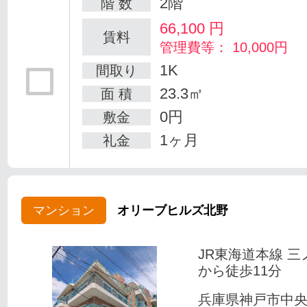
2階
階 数
66,100
円
賃料
管理費等： 10,000円
1K
間取り
23.3㎡
面 積
0円
敷金
1ヶ月
礼金
マンション
オリーブヒルズ北野
JR東海道本線 三
から徒歩11分
兵庫県神戸市中