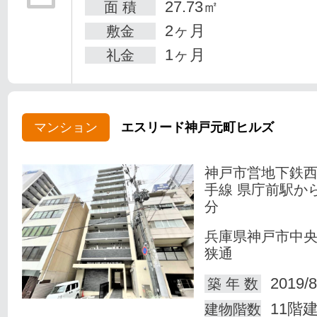
27.73㎡
面 積
2ヶ月
敷金
1ヶ月
礼金
マンション
エスリード神戸元町ヒルズ
神戸市営地下鉄
手線 県庁前駅か
分
兵庫県神戸市中
狭通
2019/8
築 年 数
11階
建物階数