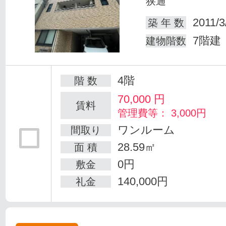
狭通
2011/3
築 年 数
7階建
建物階数
4階
階 数
70,000
円
賃料
管理費等： 3,000円
ワンルーム
間取り
28.59㎡
面 積
0円
敷金
140,000円
礼金