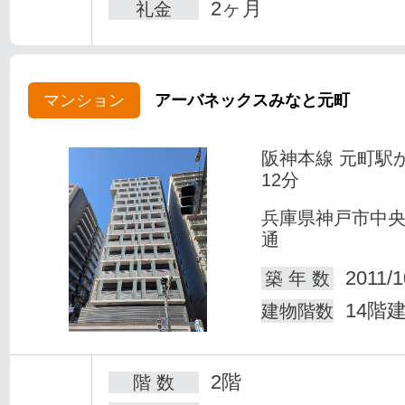
2ヶ月
礼金
マンション
アーバネックスみなと元町
阪神本線 元町駅
12分
兵庫県神戸市中
通
2011/1
築 年 数
14階
建物階数
2階
階 数