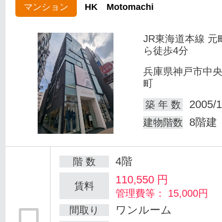
マンション
HK Motomachi
JR東海道本線 元
ら徒歩4分
兵庫県神戸市中
町
2005/1
築 年 数
8階建
建物階数
4階
階 数
110,550
円
賃料
管理費等： 15,000円
ワンルーム
間取り