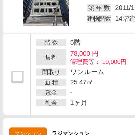
2011/1
築 年 数
14階
建物階数
5階
階 数
78,000
円
賃料
管理費等： 10,000円
ワンルーム
間取り
25.47㎡
面 積
-
敷金
1ヶ月
礼金
マンション
ラジマンション