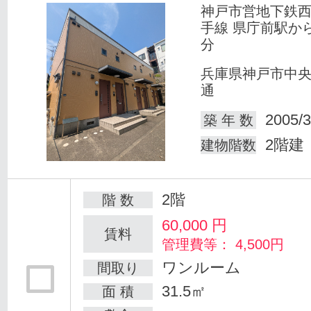
神戸市営地下鉄
手線 県庁前駅か
分
兵庫県神戸市中
通
2005/3
築 年 数
2階建
建物階数
2階
階 数
60,000
円
賃料
管理費等： 4,500円
ワンルーム
間取り
31.5㎡
面 積