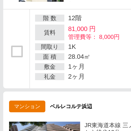
12階
階 数
81,000
円
賃料
管理費等： 8,000円
1K
間取り
28.04㎡
面 積
1ヶ月
敷金
2ヶ月
礼金
マンション
ベルレコルテ浜辺
JR東海道本線 三