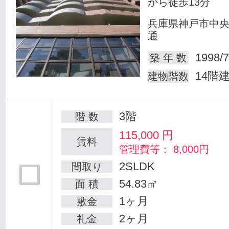
から徒歩13分
兵庫県神戸市中
通
1998/7
築 年 数
14階
建物階数
3階
階 数
115,000
円
賃料
管理費等： 8,000円
2SLDK
間取り
54.83㎡
面 積
1ヶ月
敷金
2ヶ月
礼金