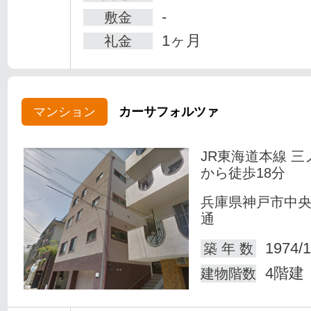
-
敷金
1ヶ月
礼金
マンション
カーサフォルツァ
JR東海道本線 三
から徒歩18分
兵庫県神戸市中
通
1974/1
築 年 数
4階建
建物階数