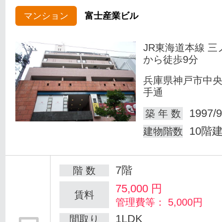
マンション
富士産業ビル
JR東海道本線 三
から徒歩9分
兵庫県神戸市中
手通
1997/9
築 年 数
10階
建物階数
7階
階 数
75,000
円
賃料
管理費等： 5,000円
1LDK
間取り