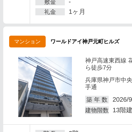
-
敷金
1ヶ月
礼金
マンション
ワールドアイ神戸元町ヒルズ
神戸高速東西線 
ら徒歩7分
兵庫県神戸市中
手通
2026/9
築 年 数
13階
建物階数