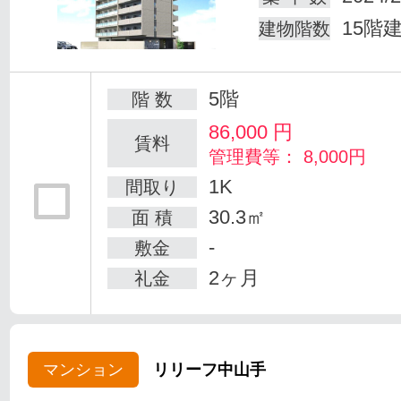
15階
建物階数
5階
階 数
86,000
円
賃料
管理費等： 8,000円
1K
間取り
30.3㎡
面 積
-
敷金
2ヶ月
礼金
マンション
リリーフ中山手