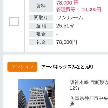
78,000
円
賃料
管理費等： 10,000円
ワンルーム
間取り
25.51㎡
面 積
-
敷金
78,000円
礼金
マンション
アーバネックスみなと元町
阪神本線 元町駅
12分
兵庫県神戸市中
通