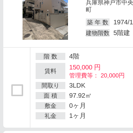
兵庫県神戸市中
町
1974/1
築 年 数
5階建
建物階数
4階
階 数
150,000
円
賃料
管理費等： 20,000円
3LDK
間取り
97.92㎡
面 積
0ヶ月
敷金
1ヶ月
礼金