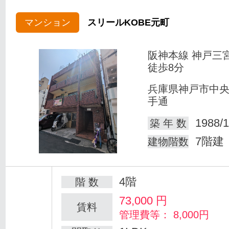
マンション
スリールKOBE元町
阪神本線 神戸三
徒歩8分
兵庫県神戸市中
手通
1988/1
築 年 数
7階建
建物階数
4階
階 数
73,000
円
賃料
管理費等： 8,000円