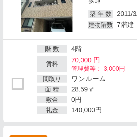
狭通
2011/3
築 年 数
7階建
建物階数
4階
階 数
70,000
円
賃料
管理費等： 3,000円
ワンルーム
間取り
28.59㎡
面 積
0円
敷金
140,000円
礼金