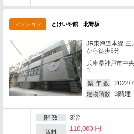
マンション
とけいや館 北野坂
JR東海道本線 三
から徒歩6分
兵庫県神戸市中
町
2022/7
築 年 数
3階建
建物階数
3階
階 数
110,000
円
賃料