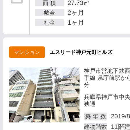
27.73㎡
面 積
2ヶ月
敷金
1ヶ月
礼金
マンション
エスリード神戸元町ヒルズ
神戸市営地下鉄
手線 県庁前駅か
分
兵庫県神戸市中
狭通
2019/8
築 年 数
11階
建物階数