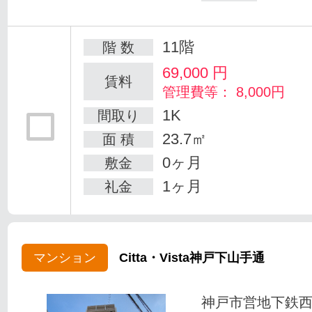
11階
階 数
69,000
円
賃料
管理費等： 8,000円
1K
間取り
23.7㎡
面 積
0ヶ月
敷金
1ヶ月
礼金
マンション
Citta・Vista神戸下山手通
神戸市営地下鉄