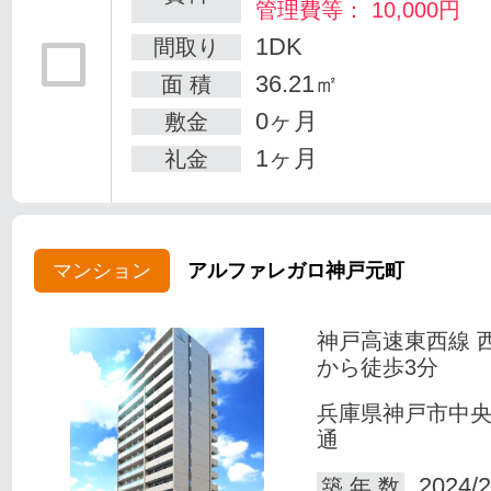
管理費等： 10,000円
1DK
間取り
36.21㎡
面 積
0ヶ月
敷金
1ヶ月
礼金
マンション
アルファレガロ神戸元町
神戸高速東西線 
から徒歩3分
兵庫県神戸市中
通
2024/2
築 年 数