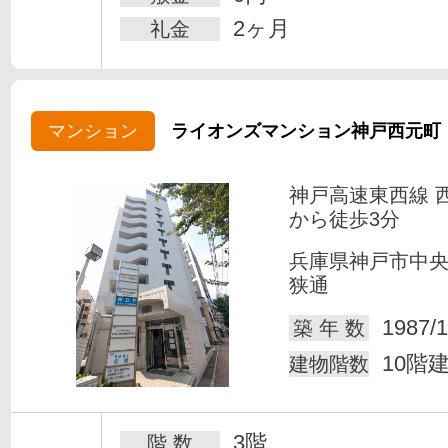
2ヶ月
礼金
マンション
ライオンズマンション神戸西元町
神戸高速東西線 
から徒歩3分
兵庫県神戸市中
狭通
1987/1
築 年 数
10階
建物階数
3階
階 数