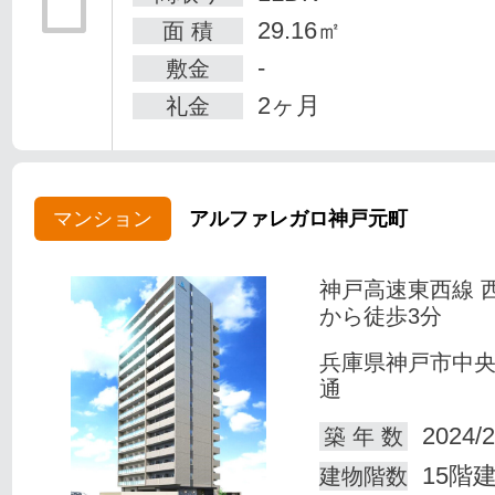
29.16㎡
面 積
-
敷金
2ヶ月
礼金
マンション
アルファレガロ神戸元町
神戸高速東西線 
から徒歩3分
兵庫県神戸市中
通
2024/2
築 年 数
15階
建物階数