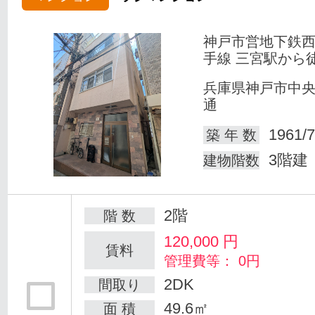
神戸市営地下鉄
手線 三宮駅から
兵庫県神戸市中
通
1961/7
築 年 数
3階建
建物階数
2階
階 数
120,000
円
賃料
管理費等： 0円
2DK
間取り
49.6㎡
面 積