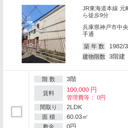
JR東海道本線 元
ら徒歩9分
兵庫県神戸市中
手通
1982/3
築 年 数
3階建
建物階数
3階
階 数
100,000
円
賃料
管理費等： 0円
2LDK
間取り
60.03㎡
面 積
0円
敷金