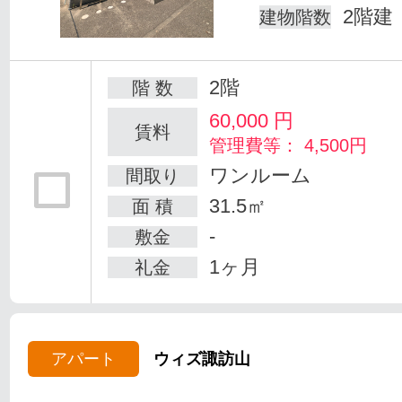
2階建
建物階数
2階
階 数
60,000
円
賃料
管理費等： 4,500円
ワンルーム
間取り
31.5㎡
面 積
-
敷金
1ヶ月
礼金
アパート
ウィズ諏訪山