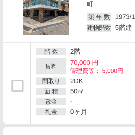
町
1973/1
築 年 数
5階建
建物階数
2階
階 数
70,000
円
賃料
管理費等： 5,000円
2DK
間取り
50㎡
面 積
-
敷金
0ヶ月
礼金