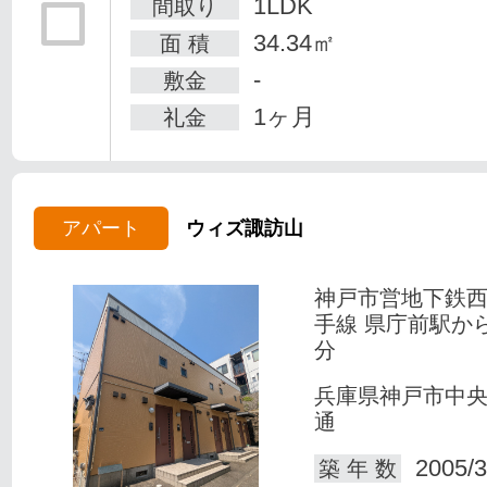
1LDK
間取り
34.34㎡
面 積
-
敷金
1ヶ月
礼金
アパート
ウィズ諏訪山
神戸市営地下鉄
手線 県庁前駅か
分
兵庫県神戸市中
通
2005/3
築 年 数