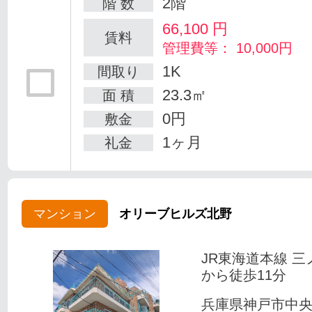
2階
階 数
66,100
円
賃料
管理費等： 10,000円
1K
間取り
23.3㎡
面 積
0円
敷金
1ヶ月
礼金
マンション
オリーブヒルズ北野
JR東海道本線 三
から徒歩11分
兵庫県神戸市中