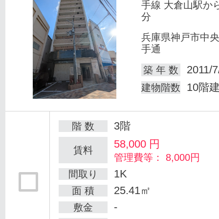
手線 大倉山駅か
分
兵庫県神戸市中
手通
2011/7
築 年 数
10階
建物階数
3階
階 数
58,000
円
賃料
管理費等： 8,000円
1K
間取り
25.41㎡
面 積
-
敷金