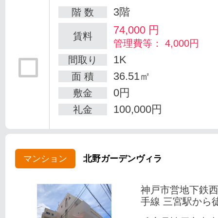
3階
階 数
74,000
円
賃料
管理費等： 4,000円
1K
間取り
36.51㎡
面 積
0円
敷金
100,000円
礼金
マンション
北野ガーデンヴィラ
神戸市営地下鉄
手線 三宮駅から徒