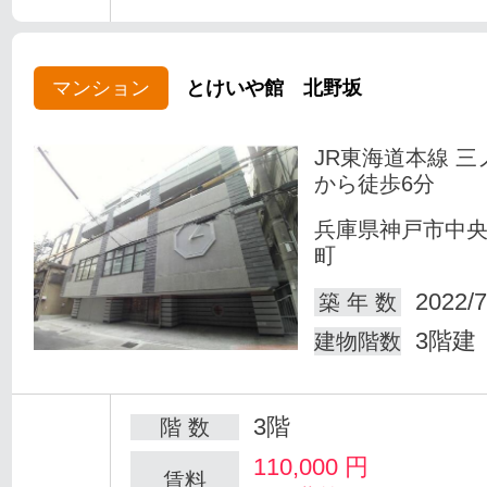
マンション
とけいや館 北野坂
JR東海道本線 三
から徒歩6分
兵庫県神戸市中
町
2022/7
築 年 数
3階建
建物階数
3階
階 数
110,000
円
賃料