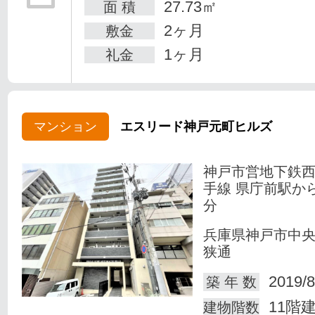
27.73㎡
面 積
2ヶ月
敷金
1ヶ月
礼金
マンション
エスリード神戸元町ヒルズ
神戸市営地下鉄
手線 県庁前駅か
分
兵庫県神戸市中
狭通
2019/8
築 年 数
11階
建物階数