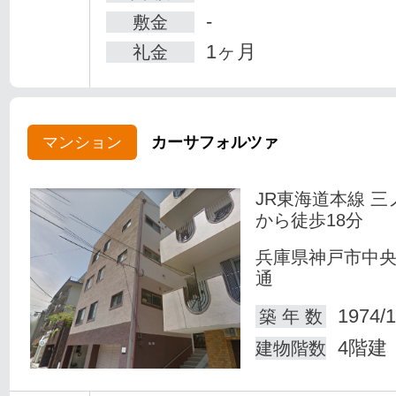
-
敷金
1ヶ月
礼金
マンション
カーサフォルツァ
JR東海道本線 三
から徒歩18分
兵庫県神戸市中
通
1974/1
築 年 数
4階建
建物階数