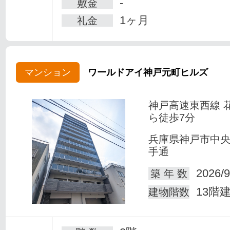
-
敷金
1ヶ月
礼金
マンション
ワールドアイ神戸元町ヒルズ
神戸高速東西線 
ら徒歩7分
兵庫県神戸市中
手通
2026/9
築 年 数
13階
建物階数