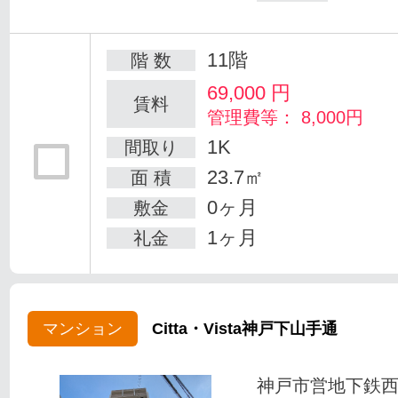
11階
階 数
69,000
円
賃料
管理費等： 8,000円
1K
間取り
23.7㎡
面 積
0ヶ月
敷金
1ヶ月
礼金
マンション
Citta・Vista神戸下山手通
神戸市営地下鉄