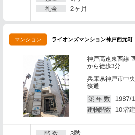
2ヶ月
礼金
マンション
ライオンズマンション神戸西元町
神戸高速東西線 
から徒歩3分
兵庫県神戸市中
狭通
1987/1
築 年 数
10階
建物階数
3階
階 数