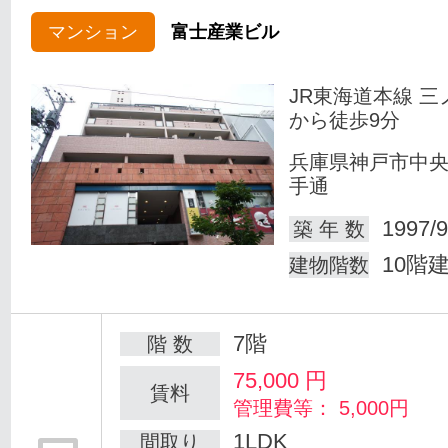
マンション
富士産業ビル
JR東海道本線 三
から徒歩9分
兵庫県神戸市中
手通
1997/9
築 年 数
10階
建物階数
7階
階 数
75,000
円
賃料
管理費等： 5,000円
1LDK
間取り