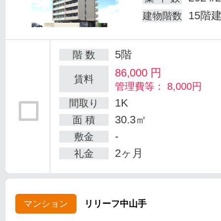
15階
建物階数
5階
階 数
86,000
円
賃料
管理費等： 8,000円
1K
間取り
30.3㎡
面 積
-
敷金
2ヶ月
礼金
マンション
リリーフ中山手