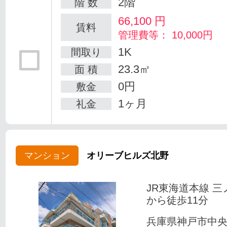
2階
階 数
66,100
円
賃料
管理費等： 10,000円
1K
間取り
23.3㎡
面 積
0円
敷金
1ヶ月
礼金
マンション
オリーブヒルズ北野
JR東海道本線 三
から徒歩11分
兵庫県神戸市中