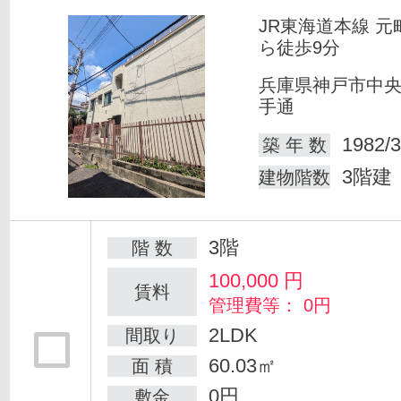
JR東海道本線 元
ら徒歩9分
兵庫県神戸市中
手通
1982/3
築 年 数
3階建
建物階数
3階
階 数
100,000
円
賃料
管理費等： 0円
2LDK
間取り
60.03㎡
面 積
0円
敷金