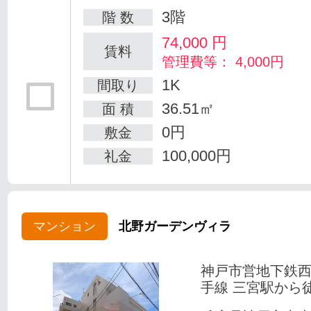
3階
階 数
74,000
円
賃料
管理費等： 4,000円
1K
間取り
36.51㎡
面 積
0円
敷金
100,000円
礼金
マンション
北野ガーデンヴィラ
神戸市営地下鉄
手線 三宮駅から徒