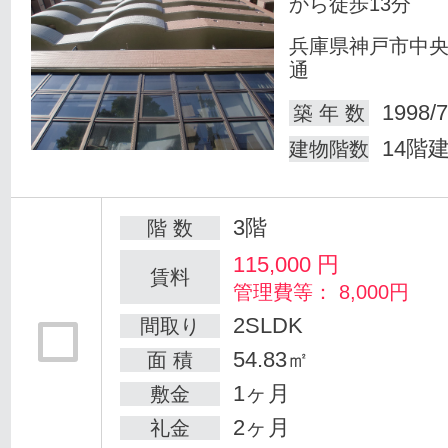
から徒歩13分
兵庫県神戸市中
通
1998/7
築 年 数
14階
建物階数
3階
階 数
115,000
円
賃料
管理費等： 8,000円
2SLDK
間取り
54.83㎡
面 積
1ヶ月
敷金
2ヶ月
礼金