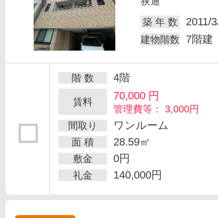
狭通
2011/3
築 年 数
7階建
建物階数
4階
階 数
70,000
円
賃料
管理費等： 3,000円
ワンルーム
間取り
28.59㎡
面 積
0円
敷金
140,000円
礼金