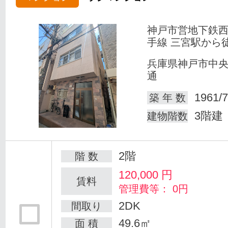
神戸市営地下鉄
手線 三宮駅から
兵庫県神戸市中
通
1961/7
築 年 数
3階建
建物階数
2階
階 数
120,000
円
賃料
管理費等： 0円
2DK
間取り
49.6㎡
面 積