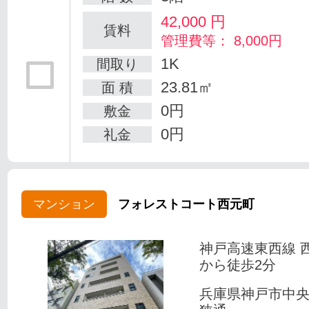
42,000
円
賃料
管理費等： 8,000円
1K
間取り
23.81㎡
面 積
0円
敷金
0円
礼金
マンション
フォレストコート西元町
神戸高速東西線 
から徒歩2分
兵庫県神戸市中