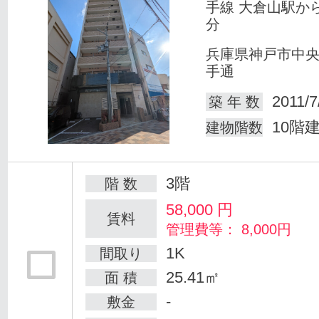
手線 大倉山駅か
分
兵庫県神戸市中
手通
2011/7
築 年 数
10階
建物階数
3階
階 数
58,000
円
賃料
管理費等： 8,000円
1K
間取り
25.41㎡
面 積
-
敷金