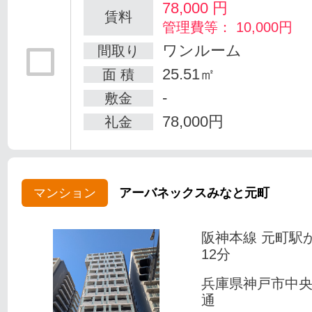
78,000
円
賃料
管理費等： 10,000円
ワンルーム
間取り
25.51㎡
面 積
-
敷金
78,000円
礼金
マンション
アーバネックスみなと元町
阪神本線 元町駅
12分
兵庫県神戸市中
通