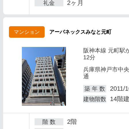
2ヶ月
礼金
マンション
アーバネックスみなと元町
阪神本線 元町駅
12分
兵庫県神戸市中
通
2011/1
築 年 数
14階
建物階数
2階
階 数