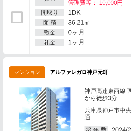
管理費等： 10,000円
1DK
間取り
36.21㎡
面 積
0ヶ月
敷金
1ヶ月
礼金
マンション
アルファレガロ神戸元町
神戸高速東西線 
から徒歩3分
兵庫県神戸市中
通
2024/2
築 年 数