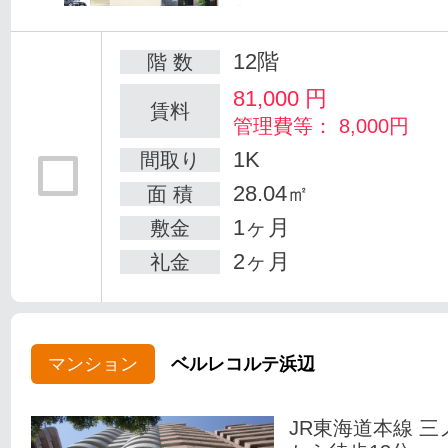
12階
階 数
81,000
円
賃料
管理費等： 8,000円
1K
間取り
28.04㎡
面 積
1ヶ月
敷金
2ヶ月
礼金
マンション
ベルレコルテ浜辺
JR東海道本線 三