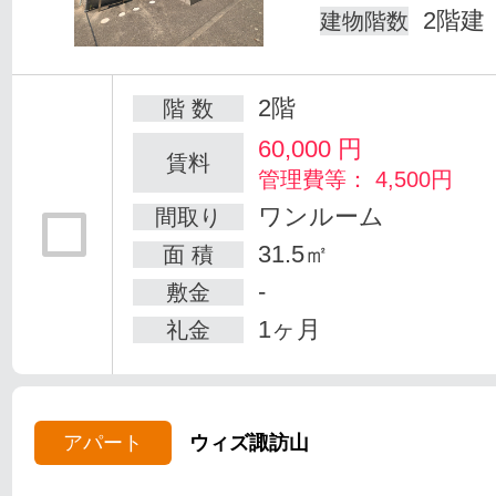
2階建
建物階数
2階
階 数
60,000
円
賃料
管理費等： 4,500円
ワンルーム
間取り
31.5㎡
面 積
-
敷金
1ヶ月
礼金
アパート
ウィズ諏訪山