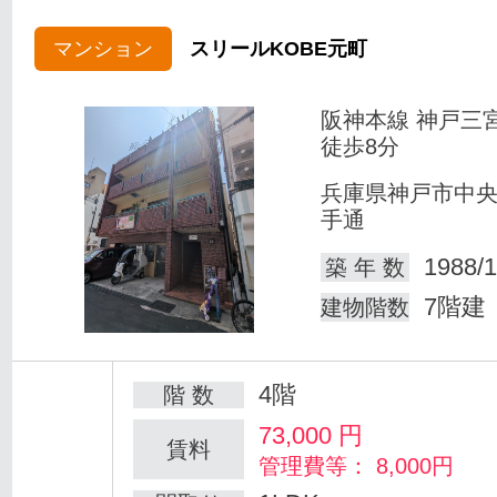
マンション
スリールKOBE元町
阪神本線 神戸三
徒歩8分
兵庫県神戸市中
手通
1988/1
築 年 数
7階建
建物階数
4階
階 数
73,000
円
賃料
管理費等： 8,000円