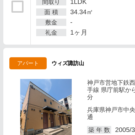
1LDK
間取り
34.34㎡
面 積
-
敷金
1ヶ月
礼金
アパート
ウィズ諏訪山
神戸市営地下鉄
手線 県庁前駅か
分
兵庫県神戸市中
通
2005/3
築 年 数