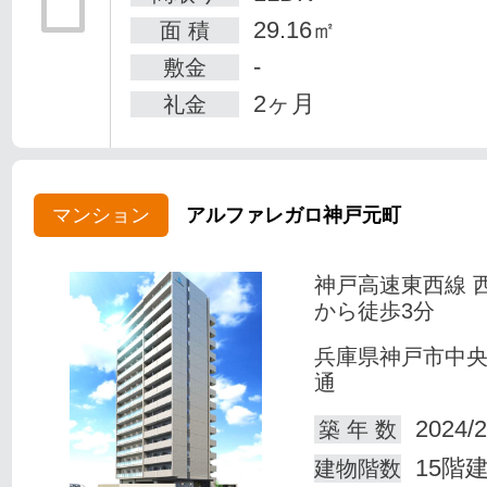
29.16㎡
面 積
-
敷金
2ヶ月
礼金
マンション
アルファレガロ神戸元町
神戸高速東西線 
から徒歩3分
兵庫県神戸市中
通
2024/2
築 年 数
15階
建物階数