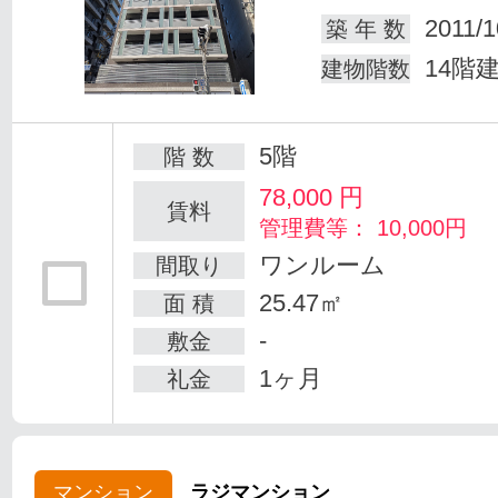
2011/1
築 年 数
14階
建物階数
5階
階 数
78,000
円
賃料
管理費等： 10,000円
ワンルーム
間取り
25.47㎡
面 積
-
敷金
1ヶ月
礼金
マンション
ラジマンション