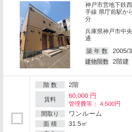
神戸市営地下鉄
手線 県庁前駅か
分
兵庫県神戸市中
通
2005/3
築 年 数
2階建
建物階数
2階
階 数
60,000
円
賃料
管理費等： 4,500円
ワンルーム
間取り
31.5㎡
面 積