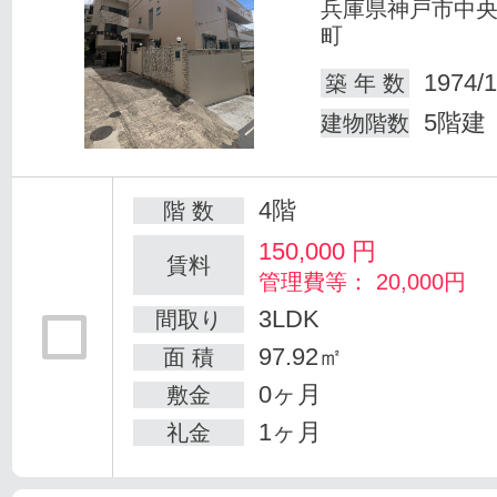
兵庫県神戸市中
町
1974/1
築 年 数
5階建
建物階数
4階
階 数
150,000
円
賃料
管理費等： 20,000円
3LDK
間取り
97.92㎡
面 積
0ヶ月
敷金
1ヶ月
礼金