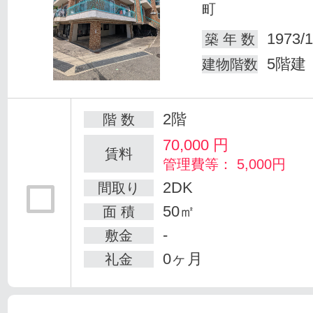
町
1973/1
築 年 数
5階建
建物階数
2階
階 数
70,000
円
賃料
管理費等： 5,000円
2DK
間取り
50㎡
面 積
-
敷金
0ヶ月
礼金