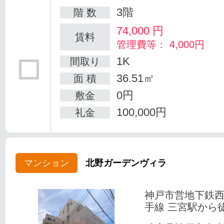
3階
階 数
74,000
円
賃料
管理費等： 4,000円
1K
間取り
36.51㎡
面 積
0円
敷金
100,000円
礼金
マンション
北野ガーデンヴィラ
神戸市営地下鉄
手線 三宮駅から徒