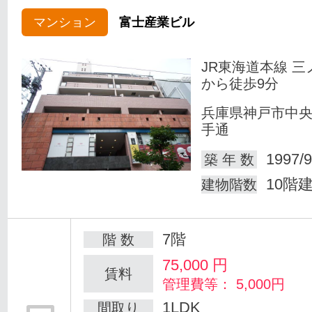
マンション
富士産業ビル
JR東海道本線 三
から徒歩9分
兵庫県神戸市中
手通
1997/9
築 年 数
10階
建物階数
7階
階 数
75,000
円
賃料
管理費等： 5,000円
1LDK
間取り