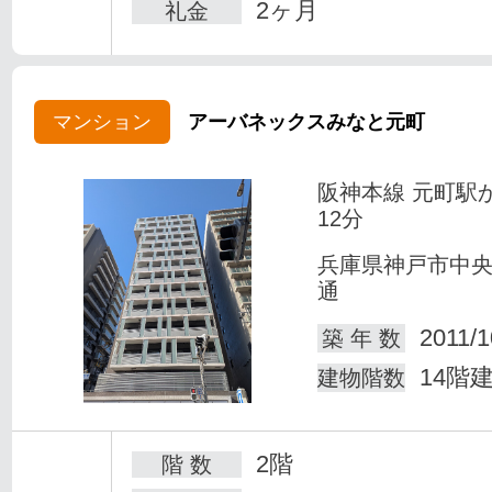
2ヶ月
礼金
マンション
アーバネックスみなと元町
阪神本線 元町駅
12分
兵庫県神戸市中
通
2011/1
築 年 数
14階
建物階数
2階
階 数