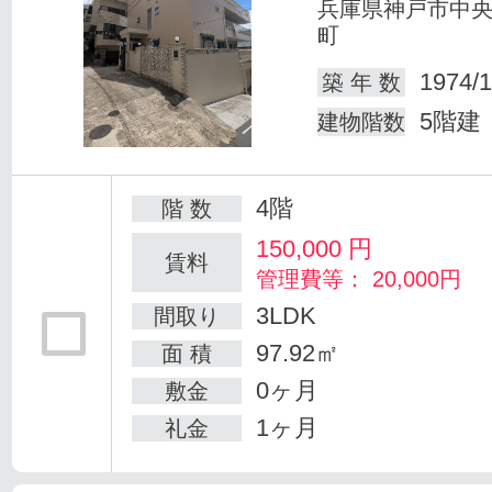
兵庫県神戸市中
町
1974/1
築 年 数
5階建
建物階数
4階
階 数
150,000
円
賃料
管理費等： 20,000円
3LDK
間取り
97.92㎡
面 積
0ヶ月
敷金
1ヶ月
礼金