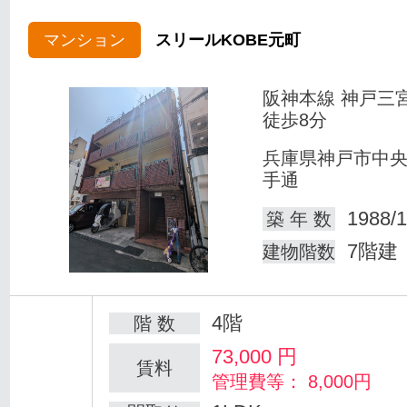
マンション
スリールKOBE元町
阪神本線 神戸三
徒歩8分
兵庫県神戸市中
手通
1988/1
築 年 数
7階建
建物階数
4階
階 数
73,000
円
賃料
管理費等： 8,000円