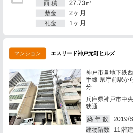
27.73㎡
面 積
2ヶ月
敷金
1ヶ月
礼金
マンション
エスリード神戸元町ヒルズ
神戸市営地下鉄
手線 県庁前駅か
分
兵庫県神戸市中
狭通
2019/8
築 年 数
11階
建物階数