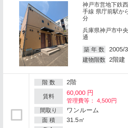
神戸市営地下鉄
手線 県庁前駅か
分
兵庫県神戸市中
通
2005/3
築 年 数
2階建
建物階数
2階
階 数
60,000
円
賃料
管理費等： 4,500円
ワンルーム
間取り
31.5㎡
面 積