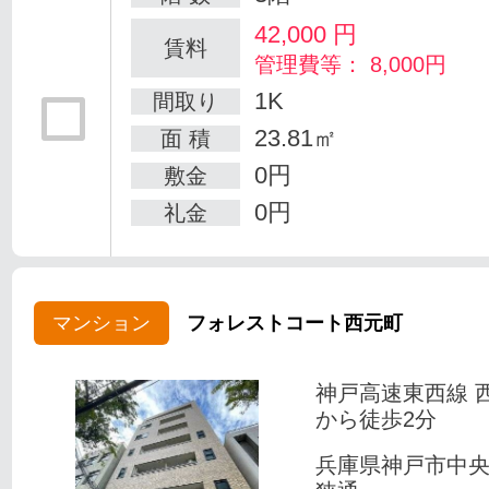
42,000
円
賃料
管理費等： 8,000円
1K
間取り
23.81㎡
面 積
0円
敷金
0円
礼金
マンション
フォレストコート西元町
神戸高速東西線 
から徒歩2分
兵庫県神戸市中