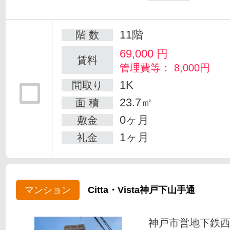
11階
階 数
69,000
円
賃料
管理費等： 8,000円
1K
間取り
23.7㎡
面 積
0ヶ月
敷金
1ヶ月
礼金
マンション
Citta・Vista神戸下山手通
神戸市営地下鉄