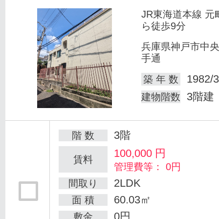
JR東海道本線 元
ら徒歩9分
兵庫県神戸市中
手通
1982/3
築 年 数
3階建
建物階数
3階
階 数
100,000
円
賃料
管理費等： 0円
2LDK
間取り
60.03㎡
面 積
0円
敷金