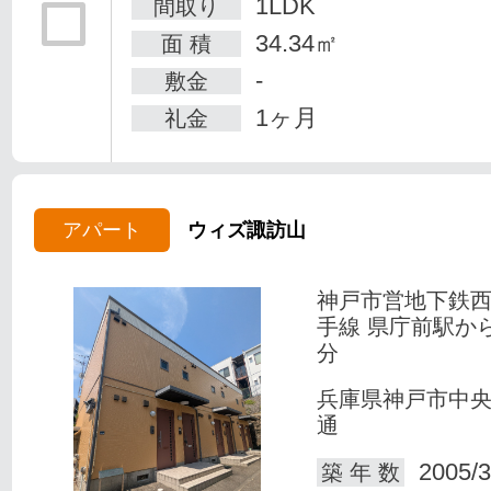
1LDK
間取り
34.34㎡
面 積
-
敷金
1ヶ月
礼金
アパート
ウィズ諏訪山
神戸市営地下鉄
手線 県庁前駅か
分
兵庫県神戸市中
通
2005/3
築 年 数