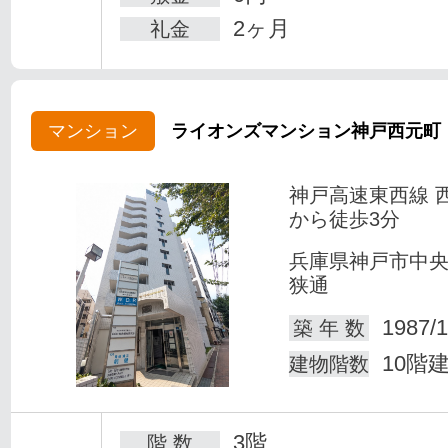
2ヶ月
礼金
マンション
ライオンズマンション神戸西元町
神戸高速東西線 
から徒歩3分
兵庫県神戸市中
狭通
1987/1
築 年 数
10階
建物階数
3階
階 数