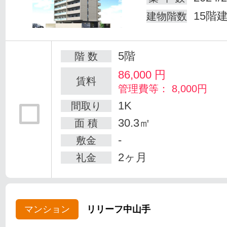
15階
建物階数
5階
階 数
86,000
円
賃料
管理費等： 8,000円
1K
間取り
30.3㎡
面 積
-
敷金
2ヶ月
礼金
マンション
リリーフ中山手