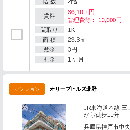
2階
階 数
66,100
円
賃料
管理費等： 10,000円
1K
間取り
23.3㎡
面 積
0円
敷金
1ヶ月
礼金
マンション
オリーブヒルズ北野
JR東海道本線 三
から徒歩11分
兵庫県神戸市中