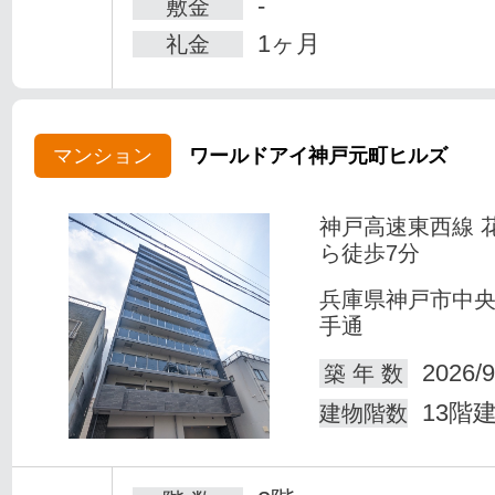
-
敷金
1ヶ月
礼金
マンション
ワールドアイ神戸元町ヒルズ
神戸高速東西線 
ら徒歩7分
兵庫県神戸市中
手通
2026/9
築 年 数
13階
建物階数