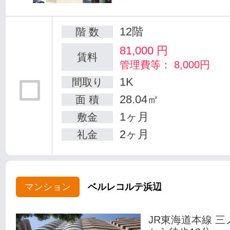
12階
階 数
81,000
円
賃料
管理費等： 8,000円
1K
間取り
28.04㎡
面 積
1ヶ月
敷金
2ヶ月
礼金
マンション
ベルレコルテ浜辺
JR東海道本線 三