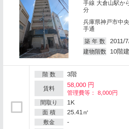
手線 大倉山駅か
分
兵庫県神戸市中
手通
2011/7
築 年 数
10階
建物階数
3階
階 数
58,000
円
賃料
管理費等： 8,000円
1K
間取り
25.41㎡
面 積
-
敷金