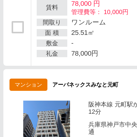
78,000
円
賃料
管理費等： 10,000円
ワンルーム
間取り
25.51㎡
面 積
-
敷金
78,000円
礼金
マンション
アーバネックスみなと元町
阪神本線 元町駅
12分
兵庫県神戸市中
通