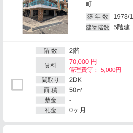
町
1973/1
築 年 数
5階建
建物階数
2階
階 数
70,000
円
賃料
管理費等： 5,000円
2DK
間取り
50㎡
面 積
-
敷金
0ヶ月
礼金