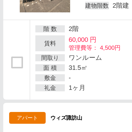
2階建
建物階数
2階
階 数
60,000
円
賃料
管理費等： 4,500円
ワンルーム
間取り
31.5㎡
面 積
-
敷金
1ヶ月
礼金
アパート
ウィズ諏訪山