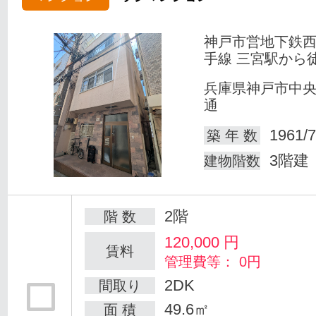
神戸市営地下鉄
手線 三宮駅から
兵庫県神戸市中
通
1961/7
築 年 数
3階建
建物階数
2階
階 数
120,000
円
賃料
管理費等： 0円
2DK
間取り
49.6㎡
面 積