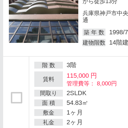
から徒歩13分
兵庫県神戸市中
通
1998/7
築 年 数
14階
建物階数
3階
階 数
115,000
円
賃料
管理費等： 8,000円
2SLDK
間取り
54.83㎡
面 積
1ヶ月
敷金
2ヶ月
礼金