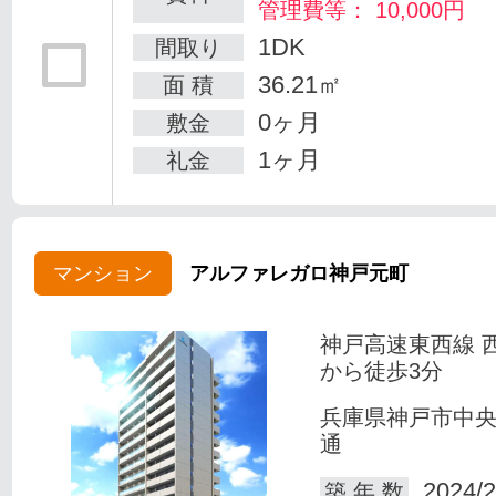
管理費等： 10,000円
1DK
間取り
36.21㎡
面 積
0ヶ月
敷金
1ヶ月
礼金
マンション
アルファレガロ神戸元町
神戸高速東西線 
から徒歩3分
兵庫県神戸市中
通
2024/2
築 年 数