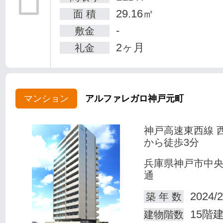
29.16㎡
面 積
-
敷金
2ヶ月
礼金
マンション
アルファレガロ神戸元町
神戸高速東西線 
から徒歩3分
兵庫県神戸市中
通
2024/2
築 年 数
15階
建物階数