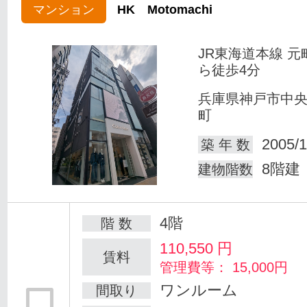
マンション
HK Motomachi
JR東海道本線 元
ら徒歩4分
兵庫県神戸市中
町
2005/1
築 年 数
8階建
建物階数
4階
階 数
110,550
円
賃料
管理費等： 15,000円
ワンルーム
間取り