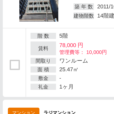
2011/1
築 年 数
14階
建物階数
5階
階 数
78,000
円
賃料
管理費等： 10,000円
ワンルーム
間取り
25.47㎡
面 積
-
敷金
1ヶ月
礼金
マンション
ラジマンション