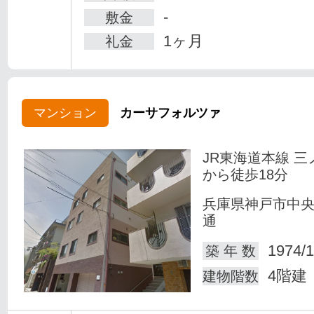
-
敷金
1ヶ月
礼金
マンション
カーサフォルツァ
JR東海道本線 三
から徒歩18分
兵庫県神戸市中
通
1974/1
築 年 数
4階建
建物階数