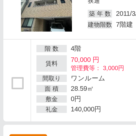
狭通
2011/3
築 年 数
7階建
建物階数
4階
階 数
70,000
円
賃料
管理費等： 3,000円
ワンルーム
間取り
28.59㎡
面 積
0円
敷金
140,000円
礼金