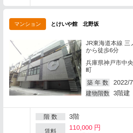
マンション
とけいや館 北野坂
JR東海道本線 三
から徒歩6分
兵庫県神戸市中
町
2022/7
築 年 数
3階建
建物階数
3階
階 数
110,000
円
賃料