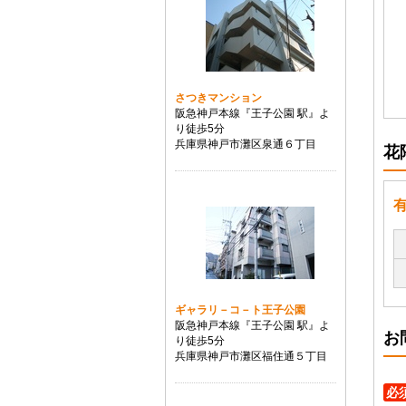
さつきマンション
阪急神戸本線『王子公園 駅』よ
り徒歩5分
兵庫県神戸市灘区泉通６丁目
花
ギャラリ－コ－ト王子公園
阪急神戸本線『王子公園 駅』よ
お
り徒歩5分
兵庫県神戸市灘区福住通５丁目
必