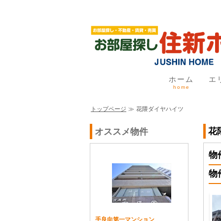
ホーム
エ
home
トップページ
≫
花隈ダイヤハイツ
花
オススメ物件
物
物
手良向第一マンション