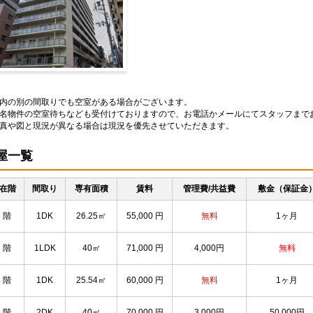
物外観
内の別の間取りでも空室がある場合がございます。
名物件の空室待ちなども受付けておりますので、お電話かメールにてスタッフまで
真や図と現況が異なる場合は現況を優先させていただきます。
屋一覧
在階
間取り
専有面積
賃料
管理費/共益費
敷金（保証金
8 階
1DK
26.25㎡
55,000
円
無料
1ヶ月
6 階
1LDK
40㎡
71,000
円
4,000円
無料
5 階
1DK
25.54㎡
60,000
円
無料
1ヶ月
3 階
2DK
40㎡
70,000
円
3,000円
50,000円