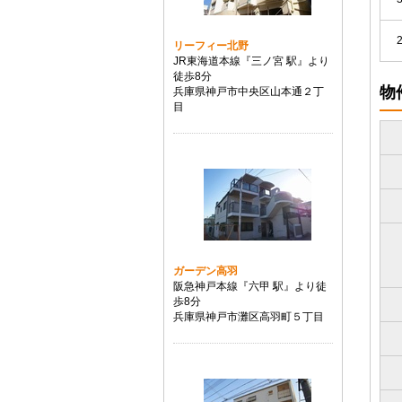
リーフィー北野
JR東海道本線『三ノ宮 駅』より
徒歩8分
物
兵庫県神戸市中央区山本通２丁
目
ガーデン高羽
阪急神戸本線『六甲 駅』より徒
歩8分
兵庫県神戸市灘区高羽町５丁目