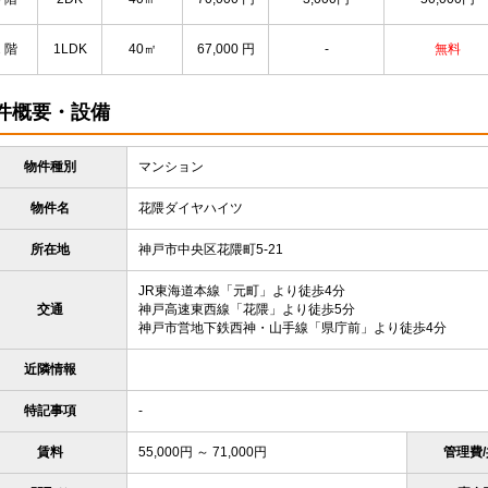
2 階
1LDK
40㎡
67,000
円
-
無料
件概要・設備
物件種別
マンション
物件名
花隈ダイヤハイツ
所在地
神戸市中央区花隈町5-21
JR東海道本線「元町」より徒歩4分
交通
神戸高速東西線「花隈」より徒歩5分
神戸市営地下鉄西神・山手線「県庁前」より徒歩4分
近隣情報
特記事項
-
賃料
55,000円 ～ 71,000円
管理費