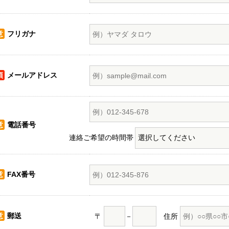
意
フリガナ
須
メールアドレス
意
電話番号
連絡ご希望の時間帯
意
FAX番号
意
郵送
〒
－
住所