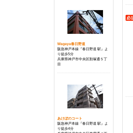
必
Wagaya春日野道
阪急神戸本線『春日野道 駅』よ
り徒歩5分
兵庫県神戸市中央区割塚通５丁
目
あけぼのコート
阪急神戸本線『春日野道 駅』よ
り徒歩4分