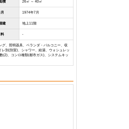
面積
26㎡ ～ 40㎡
年月
1974年7月
階建
地上11階
車料
-
リング、照明器具、ベランダ・バルコニー、収
イレ別(別室)、シャワー、給湯、ウォシュレッ
(2)、コンロ種類(都市ガス)、システムキッ