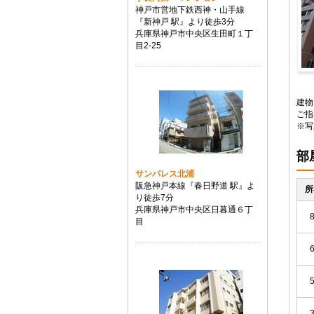
神戸市営地下鉄西神・山手線
『新神戸 駅』より徒歩3分
兵庫県神戸市中央区生田町１丁
目2-25
建
建物
ご指
※写
部
サンパレス北浦
阪急神戸本線『春日野道 駅』よ
所
り徒歩7分
兵庫県神戸市中央区日暮通６丁
目