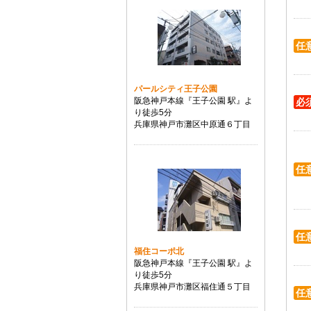
任
パールシティ王子公園
阪急神戸本線『王子公園 駅』よ
必
り徒歩5分
兵庫県神戸市灘区中原通６丁目
任
任
福住コーポ北
阪急神戸本線『王子公園 駅』よ
り徒歩5分
兵庫県神戸市灘区福住通５丁目
任