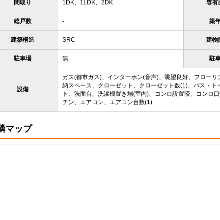
間取り
1DK、1LDK、2DK
専有
総戸数
-
築
建築構造
SRC
建物
駐車場
無
駐
ガス(都市ガス)、インターホン(音声)、眺望良好、フロー
納スペース、クローゼット、クローゼット数(1)、バス・ト
設備
ト、洗面台、洗濯機置き場(室内)、コンロ設置済、コンロ口数
チン、エアコン、エアコン台数(1)
隣マップ