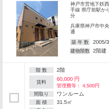
神戸市営地下鉄
手線 県庁前駅か
分
兵庫県神戸市中
通
2005/3
築 年 数
2階建
建物階数
2階
階 数
60,000
円
賃料
管理費等： 4,500円
ワンルーム
間取り
31.5㎡
面 積