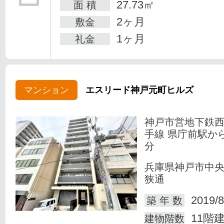
27.73㎡
面 積
2ヶ月
敷金
1ヶ月
礼金
マンション
エスリード神戸元町ヒルズ
神戸市営地下鉄
手線 県庁前駅か
分
兵庫県神戸市中
狭通
2019/8
築 年 数
11階
建物階数