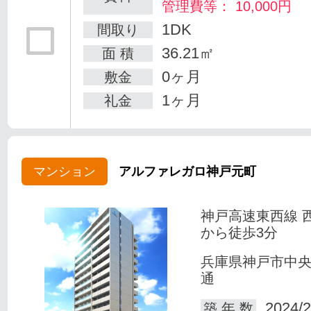
管理費等： 10,000円
1DK
間取り
36.21㎡
面 積
0ヶ月
敷金
1ヶ月
礼金
マンション
アルファレガロ神戸元町
神戸高速東西線 
から徒歩3分
兵庫県神戸市中
通
2024/2
築 年 数