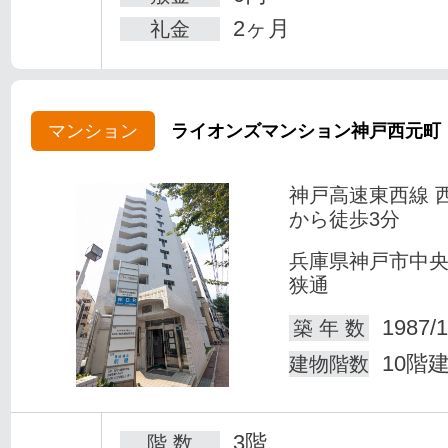
2ヶ月
礼金
マンション
ライオンズマンション神戸西元町
神戸高速東西線 
から徒歩3分
兵庫県神戸市中
狭通
1987/1
築 年 数
10階
建物階数
3階
階 数