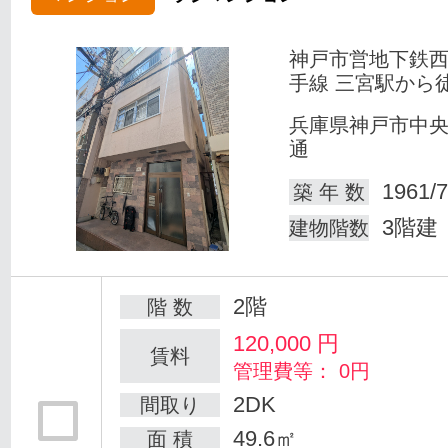
神戸市営地下鉄
手線 三宮駅から
兵庫県神戸市中
通
1961/7
築 年 数
3階建
建物階数
2階
階 数
120,000
円
賃料
管理費等： 0円
2DK
間取り
49.6㎡
面 積