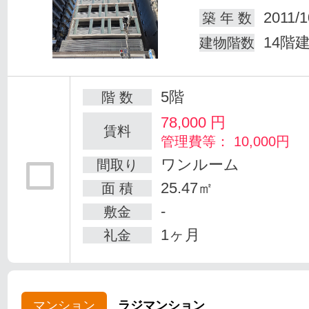
2011/1
築 年 数
14階
建物階数
5階
階 数
78,000
円
賃料
管理費等： 10,000円
ワンルーム
間取り
25.47㎡
面 積
-
敷金
1ヶ月
礼金
マンション
ラジマンション