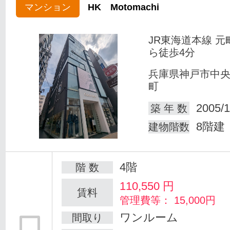
マンション
HK Motomachi
JR東海道本線 元
ら徒歩4分
兵庫県神戸市中
町
2005/1
築 年 数
8階建
建物階数
4階
階 数
110,550
円
賃料
管理費等： 15,000円
ワンルーム
間取り