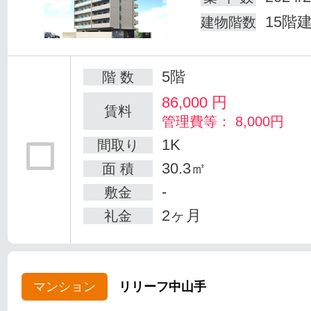
15階
建物階数
5階
階 数
86,000
円
賃料
管理費等： 8,000円
1K
間取り
30.3㎡
面 積
-
敷金
2ヶ月
礼金
マンション
リリーフ中山手