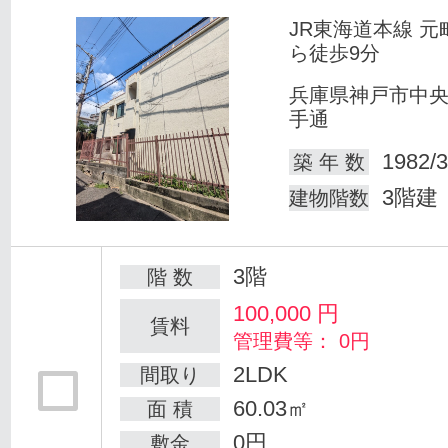
JR東海道本線 元
ら徒歩9分
兵庫県神戸市中
手通
1982/3
築 年 数
3階建
建物階数
3階
階 数
100,000
円
賃料
管理費等： 0円
2LDK
間取り
60.03㎡
面 積
0円
敷金