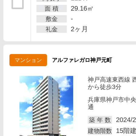
29.16㎡
面 積
-
敷金
2ヶ月
礼金
マンション
アルファレガロ神戸元町
神戸高速東西線 
から徒歩3分
兵庫県神戸市中
通
2024/2
築 年 数
15階
建物階数