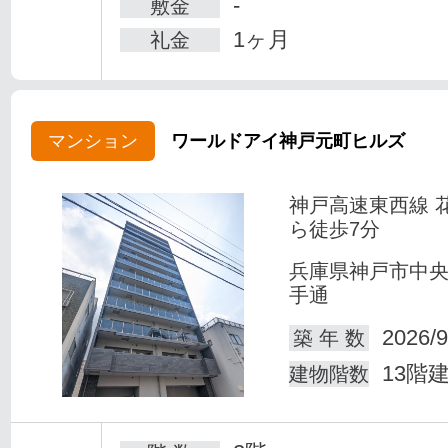
-
敷金
1ヶ月
礼金
マンション
ワールドアイ神戸元町ヒルズ
神戸高速東西線 
ら徒歩7分
兵庫県神戸市中
手通
2026/9
築 年 数
13階
建物階数