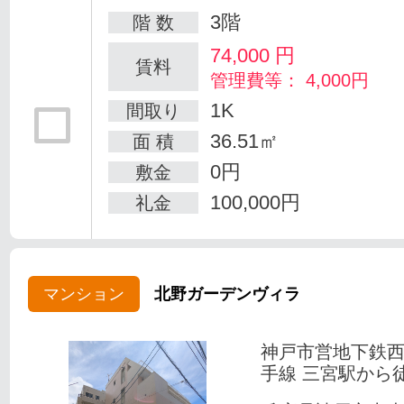
3階
階 数
74,000
円
賃料
管理費等： 4,000円
1K
間取り
36.51㎡
面 積
0円
敷金
100,000円
礼金
マンション
北野ガーデンヴィラ
神戸市営地下鉄
手線 三宮駅から徒