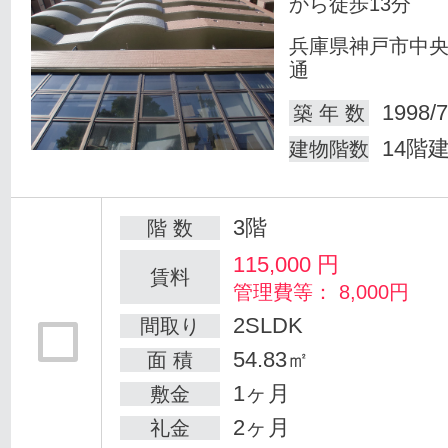
から徒歩13分
兵庫県神戸市中
通
1998/7
築 年 数
14階
建物階数
3階
階 数
115,000
円
賃料
管理費等： 8,000円
2SLDK
間取り
54.83㎡
面 積
1ヶ月
敷金
2ヶ月
礼金