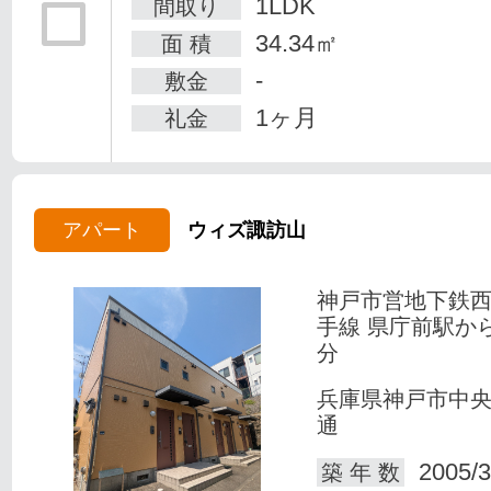
1LDK
間取り
34.34㎡
面 積
-
敷金
1ヶ月
礼金
アパート
ウィズ諏訪山
神戸市営地下鉄
手線 県庁前駅か
分
兵庫県神戸市中
通
2005/3
築 年 数