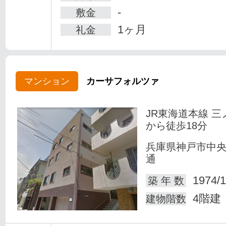
-
敷金
1ヶ月
礼金
マンション
カーサフォルツァ
JR東海道本線 三
から徒歩18分
兵庫県神戸市中
通
1974/1
築 年 数
4階建
建物階数