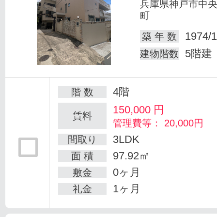
兵庫県神戸市中
町
1974/1
築 年 数
5階建
建物階数
4階
階 数
150,000
円
賃料
管理費等： 20,000円
3LDK
間取り
97.92㎡
面 積
0ヶ月
敷金
1ヶ月
礼金