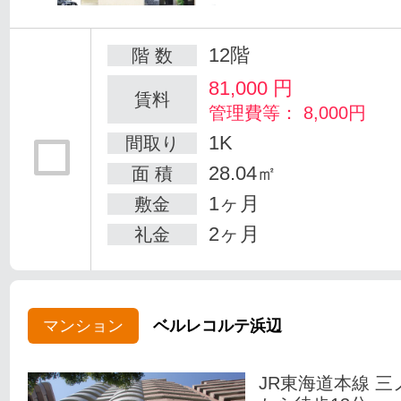
12階
階 数
81,000
円
賃料
管理費等： 8,000円
1K
間取り
28.04㎡
面 積
1ヶ月
敷金
2ヶ月
礼金
マンション
ベルレコルテ浜辺
JR東海道本線 三