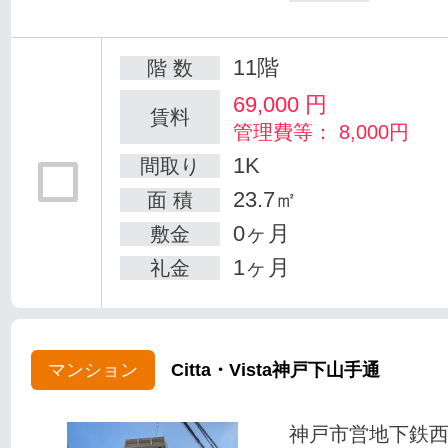
11階
階 数
69,000
円
賃料
管理費等： 8,000円
1K
間取り
23.7㎡
面 積
0ヶ月
敷金
1ヶ月
礼金
マンション
Citta・Vista神戸下山手通
神戸市営地下鉄