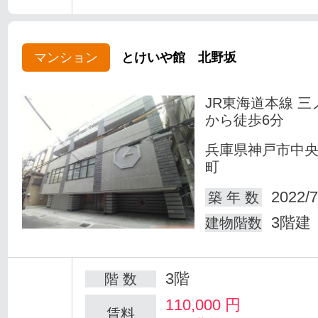
マンション
とけいや館 北野坂
JR東海道本線 三
から徒歩6分
兵庫県神戸市中
町
2022/7
築 年 数
3階建
建物階数
3階
階 数
110,000
円
賃料