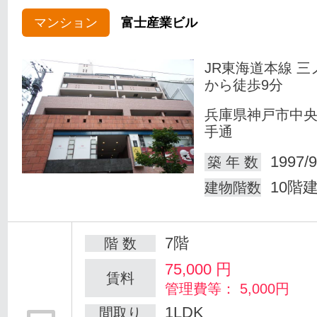
マンション
富士産業ビル
JR東海道本線 三
から徒歩9分
兵庫県神戸市中
手通
1997/9
築 年 数
10階
建物階数
7階
階 数
75,000
円
賃料
管理費等： 5,000円
1LDK
間取り