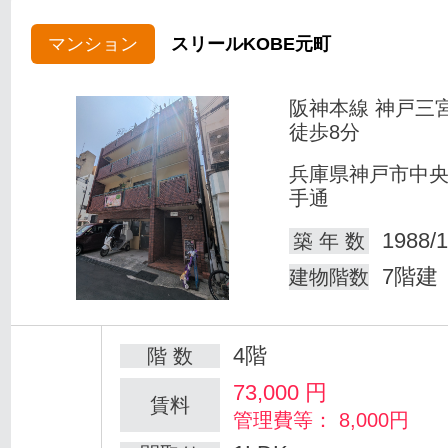
マンション
スリールKOBE元町
阪神本線 神戸三
徒歩8分
兵庫県神戸市中
手通
1988/1
築 年 数
7階建
建物階数
4階
階 数
73,000
円
賃料
管理費等： 8,000円