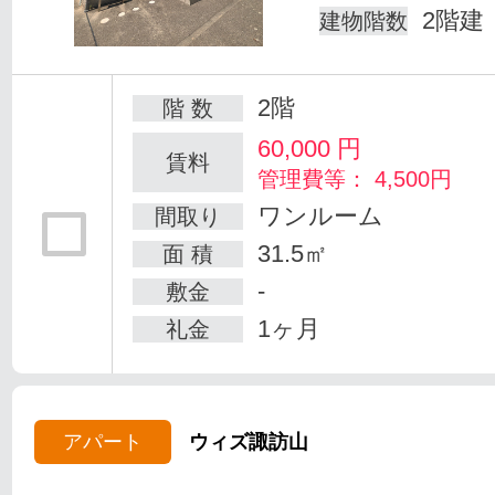
2階建
建物階数
2階
階 数
60,000
円
賃料
管理費等： 4,500円
ワンルーム
間取り
31.5㎡
面 積
-
敷金
1ヶ月
礼金
アパート
ウィズ諏訪山