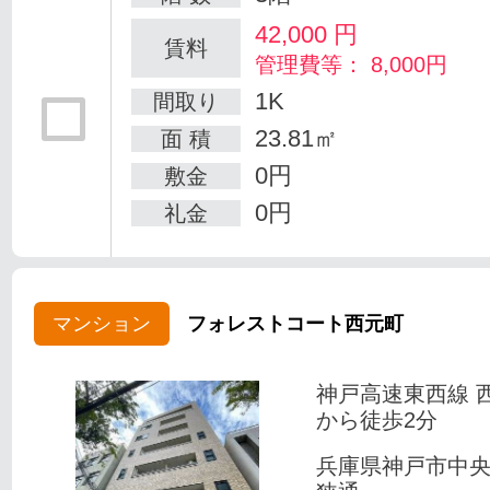
42,000
円
賃料
管理費等： 8,000円
1K
間取り
23.81㎡
面 積
0円
敷金
0円
礼金
マンション
フォレストコート西元町
神戸高速東西線 
から徒歩2分
兵庫県神戸市中