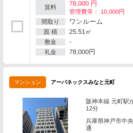
78,000
円
賃料
管理費等： 10,000円
ワンルーム
間取り
25.51㎡
面 積
-
敷金
78,000円
礼金
マンション
アーバネックスみなと元町
阪神本線 元町駅
12分
兵庫県神戸市中
通