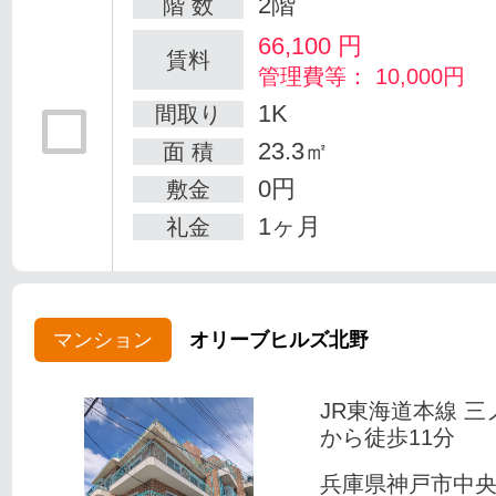
2階
階 数
66,100
円
賃料
管理費等： 10,000円
1K
間取り
23.3㎡
面 積
0円
敷金
1ヶ月
礼金
マンション
オリーブヒルズ北野
JR東海道本線 三
から徒歩11分
兵庫県神戸市中