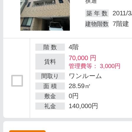
狭通
2011/3
築 年 数
7階建
建物階数
4階
階 数
70,000
円
賃料
管理費等： 3,000円
ワンルーム
間取り
28.59㎡
面 積
0円
敷金
140,000円
礼金