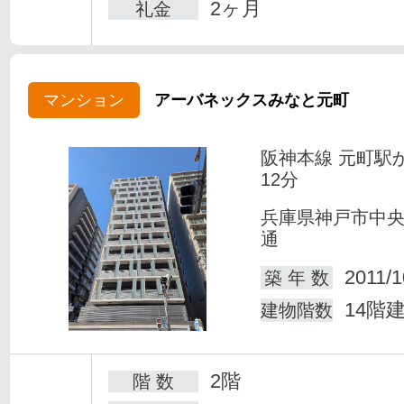
2ヶ月
礼金
マンション
アーバネックスみなと元町
阪神本線 元町駅
12分
兵庫県神戸市中
通
2011/1
築 年 数
14階
建物階数
2階
階 数