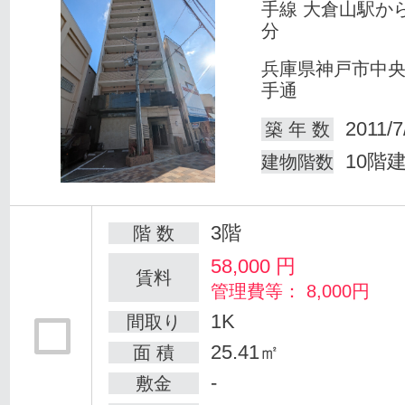
手線 大倉山駅か
分
兵庫県神戸市中
手通
2011/7
築 年 数
10階
建物階数
3階
階 数
58,000
円
賃料
管理費等： 8,000円
1K
間取り
25.41㎡
面 積
-
敷金