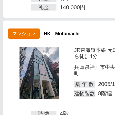
140,000円
礼金
マンション
HK Motomachi
JR東海道本線 元
ら徒歩4分
兵庫県神戸市中
町
2005/1
築 年 数
8階建
建物階数
4階
階 数