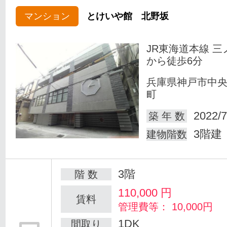
マンション
とけいや館 北野坂
JR東海道本線 三
から徒歩6分
兵庫県神戸市中
町
2022/7
築 年 数
3階建
建物階数
3階
階 数
110,000
円
賃料
管理費等： 10,000円
1DK
間取り