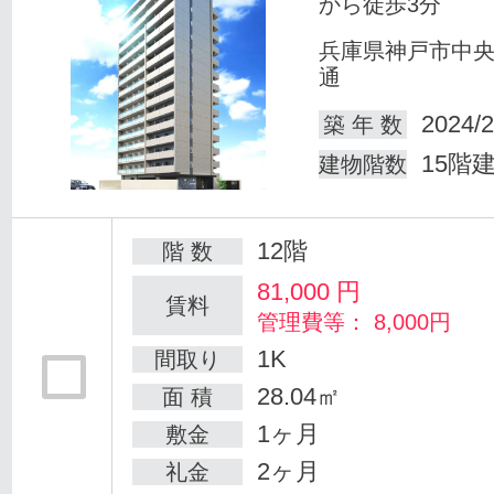
から徒歩3分
兵庫県神戸市中
通
2024/2
築 年 数
15階
建物階数
12階
階 数
81,000
円
賃料
管理費等： 8,000円
1K
間取り
28.04㎡
面 積
1ヶ月
敷金
2ヶ月
礼金