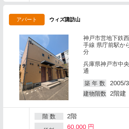
アパート
ウィズ諏訪山
神戸市営地下鉄
手線 県庁前駅か
分
兵庫県神戸市中
通
2005/3
築 年 数
2階建
建物階数
2階
階 数
60,000
円