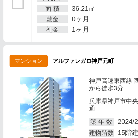
36.21㎡
面 積
0ヶ月
敷金
1ヶ月
礼金
マンション
アルファレガロ神戸元町
神戸高速東西線 
から徒歩3分
兵庫県神戸市中
通
2024/2
築 年 数
15階
建物階数