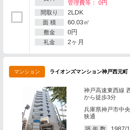
管理費等： 0円
2LDK
間取り
60.03㎡
面 積
0円
敷金
2ヶ月
礼金
マンション
ライオンズマンション神戸西元町
神戸高速東西線 
から徒歩3分
兵庫県神戸市中
狭通
1987/1
築 年 数