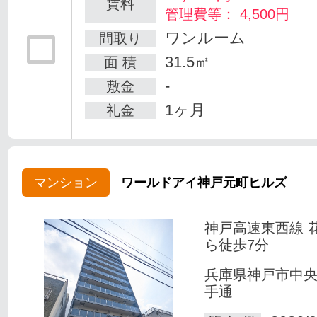
賃料
管理費等： 4,500円
ワンルーム
間取り
31.5㎡
面 積
-
敷金
1ヶ月
礼金
マンション
ワールドアイ神戸元町ヒルズ
神戸高速東西線 
ら徒歩7分
兵庫県神戸市中
手通