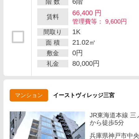
6階
階 数
66,400
円
賃料
管理費等： 9,600円
1K
間取り
21.02㎡
面 積
0円
敷金
80,000円
礼金
マンション
イーストヴィレッジ三宮
JR東海道本線 三
から徒歩5分
兵庫県神戸市中