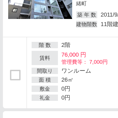
緒町
2011/9
築 年 数
11階
建物階数
2階
階 数
76,000
円
賃料
管理費等： 7,000円
ワンルーム
間取り
26㎡
面 積
0円
敷金
0円
礼金