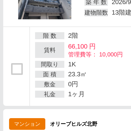
2026/9
築 年 数
13階
建物階数
2階
階 数
66,100
円
賃料
管理費等： 10,000円
1K
間取り
23.3㎡
面 積
0円
敷金
1ヶ月
礼金
マンション
オリーブヒルズ北野