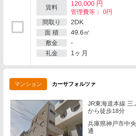
120,000
円
賃料
管理費等： 0円
2DK
間取り
49.6㎡
面 積
-
敷金
1ヶ月
礼金
マンション
カーサフォルツァ
JR東海道本線 三
から徒歩18分
兵庫県神戸市中
通