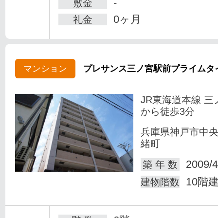
-
敷金
0ヶ月
礼金
マンション
プレサンス三ノ宮駅前プライムタ
JR東海道本線 三
から徒歩3分
兵庫県神戸市中
緒町
2009/4
築 年 数
10階
建物階数