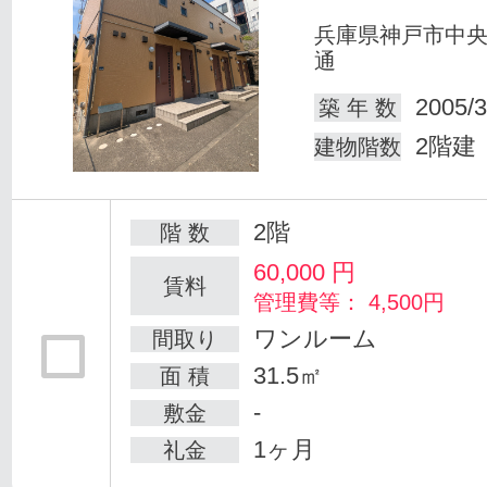
兵庫県神戸市中
通
2005/3
築 年 数
2階建
建物階数
2階
階 数
60,000
円
賃料
管理費等： 4,500円
ワンルーム
間取り
31.5㎡
面 積
-
敷金
1ヶ月
礼金