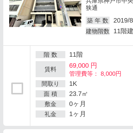
兵庫県神戸市中
狭通
2019/8
築 年 数
11階
建物階数
11階
階 数
69,000
円
賃料
管理費等： 8,000円
1K
間取り
23.7㎡
面 積
0ヶ月
敷金
1ヶ月
礼金