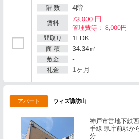
4階
階 数
73,000
円
賃料
管理費等： 8,000円
1LDK
間取り
34.34㎡
面 積
-
敷金
1ヶ月
礼金
アパート
ウィズ諏訪山
神戸市営地下鉄
手線 県庁前駅か
分