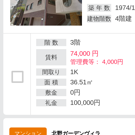
1974/1
築 年 数
4階建
建物階数
3階
階 数
74,000
円
賃料
管理費等： 4,000円
1K
間取り
36.51㎡
面 積
0円
敷金
100,000円
礼金
マンション
北野ガーデンヴィラ