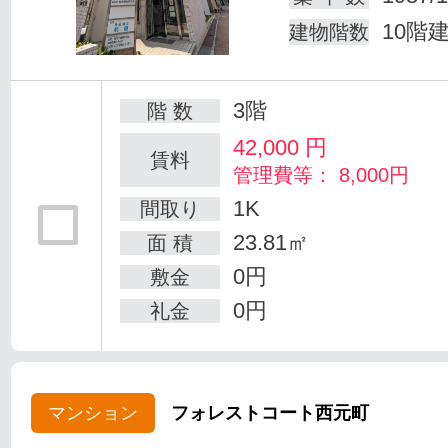
10階
建物階数
3階
階 数
42,000
円
賃料
管理費等： 8,000円
1K
間取り
23.81㎡
面 積
0円
敷金
0円
礼金
マンション
フォレストコート西元町