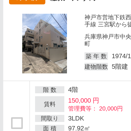
神戸市営地下鉄
手線 三宮駅から徒
兵庫県神戸市中
町
1974/1
築 年 数
5階建
建物階数
4階
階 数
150,000
円
賃料
管理費等： 20,000円
3LDK
間取り
97.92㎡
面 積