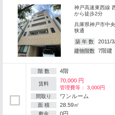
神戸高速東西線 
から徒歩2分
兵庫県神戸市中
狭通
2011/3
築 年 数
7階建
建物階数
4階
階 数
70,000
円
賃料
管理費等： 3,000円
ワンルーム
間取り
28.59㎡
面 積
0円
敷金