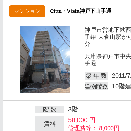
マンション
Citta・Vista神戸下山手通
神戸市営地下鉄
手線 大倉山駅か
分
兵庫県神戸市中
手通
2011/7
築 年 数
10階
建物階数
3階
階 数
58,000
円
賃料
管理費等： 8,000円