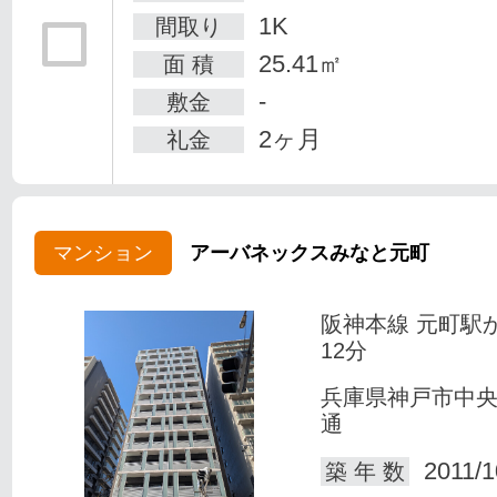
1K
間取り
25.41㎡
面 積
-
敷金
2ヶ月
礼金
マンション
アーバネックスみなと元町
阪神本線 元町駅
12分
兵庫県神戸市中
通
2011/1
築 年 数