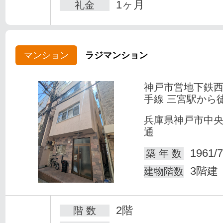
1ヶ月
礼金
マンション
ラジマンション
神戸市営地下鉄
手線 三宮駅から
兵庫県神戸市中
通
1961/7
築 年 数
3階建
建物階数
2階
階 数