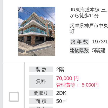
JR東海道本線 三
から徒歩11分
兵庫県神戸市中
町
1973/1
築 年 数
5階建
建物階数
2階
階 数
70,000
円
賃料
管理費等： 5,000円
2DK
間取り
50㎡
面 積