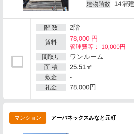
14階
建物階数
2階
階 数
78,000
円
賃料
管理費等： 10,000円
ワンルーム
間取り
25.51㎡
面 積
-
敷金
78,000円
礼金
マンション
アーバネックスみなと元町