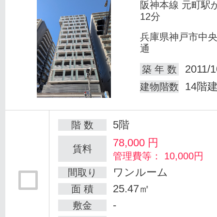
阪神本線 元町駅
12分
兵庫県神戸市中
通
2011/1
築 年 数
14階
建物階数
5階
階 数
78,000
円
賃料
管理費等： 10,000円
ワンルーム
間取り
25.47㎡
面 積
-
敷金