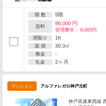
5階
階 数
86,000
円
賃料
管理費等： 8,000円
1K
間取り
30.3㎡
面 積
-
敷金
2ヶ月
礼金
マンション
アルファレガロ神戸元町
神戸高速東西線 