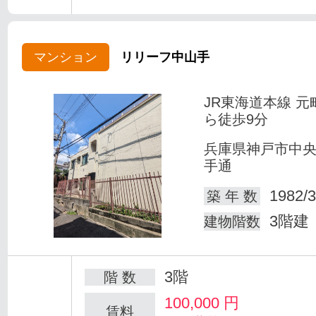
マンション
リリーフ中山手
JR東海道本線 元
ら徒歩9分
兵庫県神戸市中
手通
1982/3
築 年 数
3階建
建物階数
3階
階 数
100,000
円
賃料