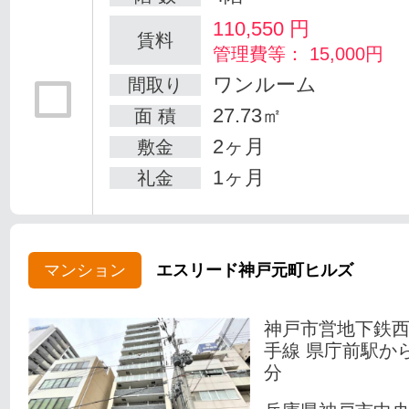
110,550
円
賃料
管理費等： 15,000円
ワンルーム
間取り
27.73㎡
面 積
2ヶ月
敷金
1ヶ月
礼金
マンション
エスリード神戸元町ヒルズ
神戸市営地下鉄
手線 県庁前駅か
分