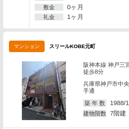
0ヶ月
敷金
1ヶ月
礼金
マンション
スリールKOBE元町
阪神本線 神戸三
徒歩8分
兵庫県神戸市中
手通
1988/1
築 年 数
7階建
建物階数