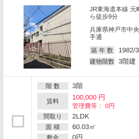
JR東海道本線 元
ら徒歩9分
兵庫県神戸市中
手通
1982/3
築 年 数
3階建
建物階数
3階
階 数
100,000
円
賃料
管理費等： 0円
2LDK
間取り
60.03㎡
面 積
0円
敷金