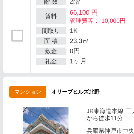
2階
階 数
66,100
円
賃料
管理費等： 10,000円
1K
間取り
23.3㎡
面 積
0円
敷金
1ヶ月
礼金
マンション
オリーブヒルズ北野
JR東海道本線 三
から徒歩11分
兵庫県神戸市中