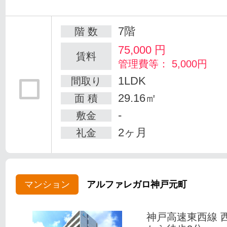
7階
階 数
75,000
円
賃料
管理費等： 5,000円
1LDK
間取り
29.16㎡
面 積
-
敷金
2ヶ月
礼金
マンション
アルファレガロ神戸元町
神戸高速東西線 