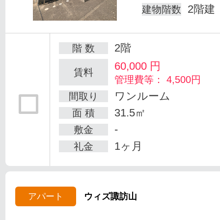
2階建
建物階数
2階
階 数
60,000
円
賃料
管理費等： 4,500円
ワンルーム
間取り
31.5㎡
面 積
-
敷金
1ヶ月
礼金
アパート
ウィズ諏訪山