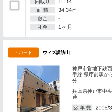
1LDK
間取り
34.34㎡
面 積
-
敷金
1ヶ月
礼金
アパート
ウィズ諏訪山
神戸市営地下鉄
手線 県庁前駅か
分
兵庫県神戸市中
通
2005/3
築 年 数