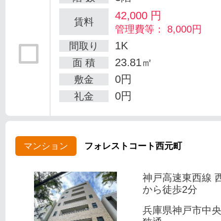
42,000
円
賃料
管理費等： 8,000円
1K
間取り
23.81㎡
面 積
0円
敷金
0円
礼金
マンション
フォレストコート西元町
神戸高速東西線 
から徒歩2分
兵庫県神戸市中