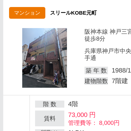
マンション
スリールKOBE元町
阪神本線 神戸三
徒歩8分
兵庫県神戸市中
手通
1988/1
築 年 数
7階建
建物階数
4階
階 数
73,000
円
賃料
管理費等： 8,000円