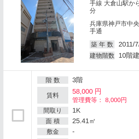
手線 大倉山駅か
分
兵庫県神戸市中
手通
2011/7
築 年 数
10階
建物階数
3階
階 数
58,000
円
賃料
管理費等： 8,000円
1K
間取り
25.41㎡
面 積
-
敷金