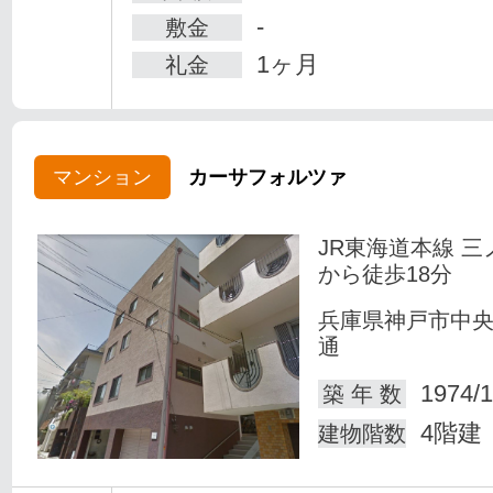
-
敷金
1ヶ月
礼金
マンション
カーサフォルツァ
JR東海道本線 三
から徒歩18分
兵庫県神戸市中
通
1974/1
築 年 数
4階建
建物階数