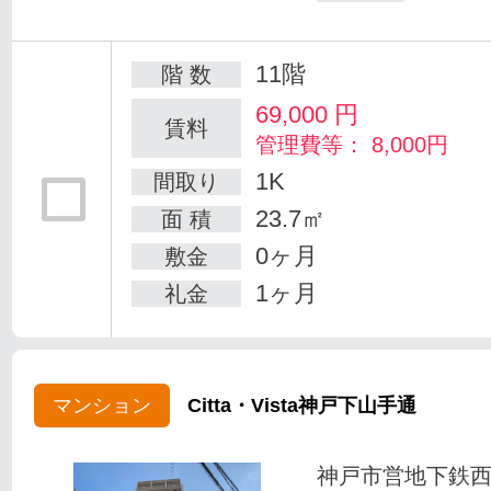
11階
階 数
69,000
円
賃料
管理費等： 8,000円
1K
間取り
23.7㎡
面 積
0ヶ月
敷金
1ヶ月
礼金
マンション
Citta・Vista神戸下山手通
神戸市営地下鉄