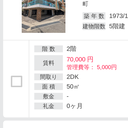
町
1973/1
築 年 数
5階建
建物階数
2階
階 数
70,000
円
賃料
管理費等： 5,000円
2DK
間取り
50㎡
面 積
-
敷金
0ヶ月
礼金