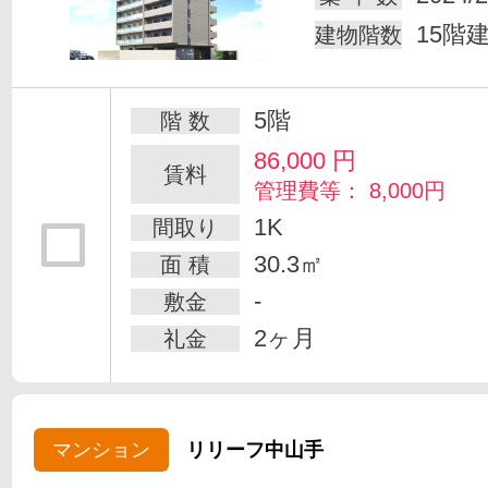
15階
建物階数
5階
階 数
86,000
円
賃料
管理費等： 8,000円
1K
間取り
30.3㎡
面 積
-
敷金
2ヶ月
礼金
マンション
リリーフ中山手