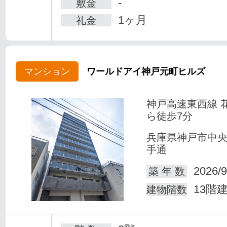
-
敷金
1ヶ月
礼金
マンション
ワールドアイ神戸元町ヒルズ
神戸高速東西線 
ら徒歩7分
兵庫県神戸市中
手通
2026/9
築 年 数
13階
建物階数