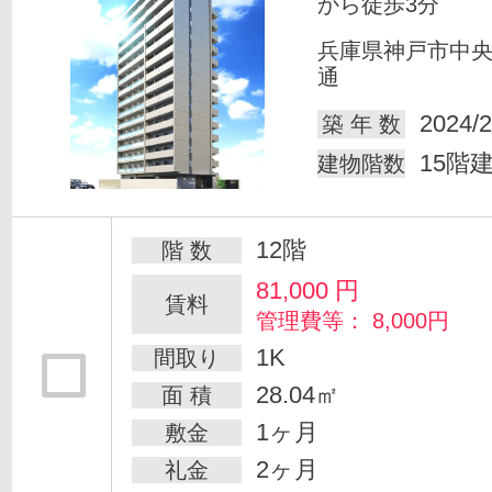
から徒歩3分
兵庫県神戸市中
通
2024/2
築 年 数
15階
建物階数
12階
階 数
81,000
円
賃料
管理費等： 8,000円
1K
間取り
28.04㎡
面 積
1ヶ月
敷金
2ヶ月
礼金