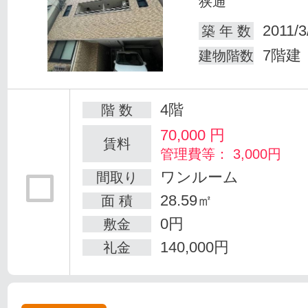
狭通
2011/3
築 年 数
7階建
建物階数
4階
階 数
70,000
円
賃料
管理費等： 3,000円
ワンルーム
間取り
28.59㎡
面 積
0円
敷金
140,000円
礼金