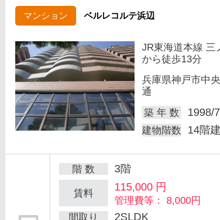
マンション
ベルレコルテ浜辺
JR東海道本線 三
から徒歩13分
兵庫県神戸市中
通
1998/7
築 年 数
14階
建物階数
3階
階 数
115,000
円
賃料
管理費等： 8,000円
2SLDK
間取り