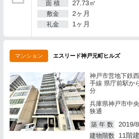
27.73㎡
面 積
2ヶ月
敷金
1ヶ月
礼金
マンション
エスリード神戸元町ヒルズ
神戸市営地下鉄
手線 県庁前駅か
分
兵庫県神戸市中
狭通
2019/8
築 年 数
11階
建物階数