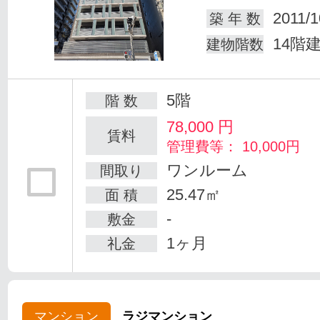
2011/1
築 年 数
14階
建物階数
5階
階 数
78,000
円
賃料
管理費等： 10,000円
ワンルーム
間取り
25.47㎡
面 積
-
敷金
1ヶ月
礼金
マンション
ラジマンション