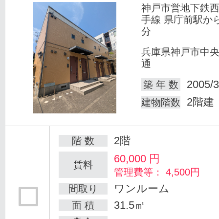
神戸市営地下鉄
手線 県庁前駅か
分
兵庫県神戸市中
通
2005/3
築 年 数
2階建
建物階数
2階
階 数
60,000
円
賃料
管理費等： 4,500円
ワンルーム
間取り
31.5㎡
面 積