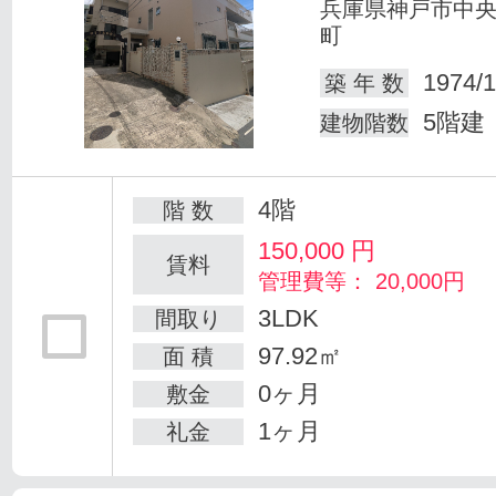
兵庫県神戸市中
町
1974/1
築 年 数
5階建
建物階数
4階
階 数
150,000
円
賃料
管理費等： 20,000円
3LDK
間取り
97.92㎡
面 積
0ヶ月
敷金
1ヶ月
礼金