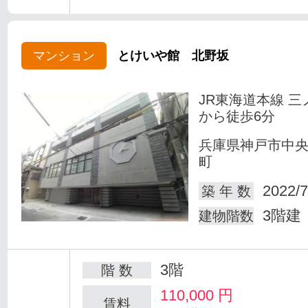
マンション
とけいや館 北野坂
JR東海道本線 三
から徒歩6分
兵庫県神戸市中
町
2022/7
築 年 数
3階建
建物階数
3階
階 数
110,000
円
賃料