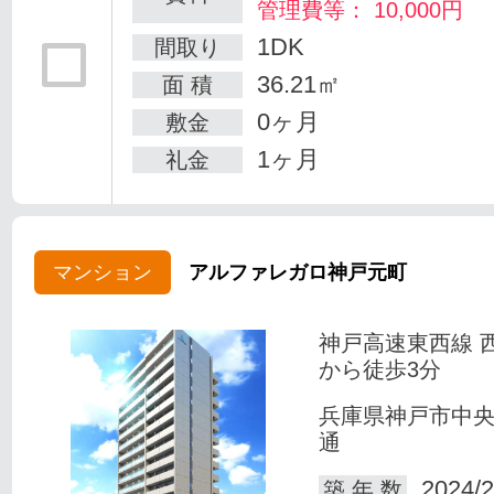
管理費等： 10,000円
1DK
間取り
36.21㎡
面 積
0ヶ月
敷金
1ヶ月
礼金
マンション
アルファレガロ神戸元町
神戸高速東西線 
から徒歩3分
兵庫県神戸市中
通
2024/2
築 年 数