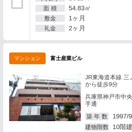
54.83㎡
面 積
1ヶ月
敷金
2ヶ月
礼金
マンション
富士産業ビル
JR東海道本線 三
から徒歩9分
兵庫県神戸市中
手通
1997/9
築 年 数
10階
建物階数