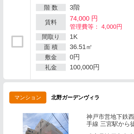
3階
階 数
74,000
円
賃料
管理費等： 4,000円
1K
間取り
36.51㎡
面 積
0円
敷金
100,000円
礼金
マンション
北野ガーデンヴィラ
神戸市営地下鉄
手線 三宮駅から徒