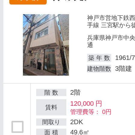
神戸市営地下鉄
手線 三宮駅から
兵庫県神戸市中
通
1961/7
築 年 数
3階建
建物階数
2階
階 数
120,000
円
賃料
管理費等： 0円
2DK
間取り
49.6㎡
面 積