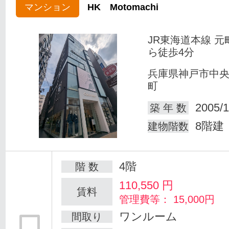
マンション
HK Motomachi
JR東海道本線 元
ら徒歩4分
兵庫県神戸市中
町
2005/1
築 年 数
8階建
建物階数
4階
階 数
110,550
円
賃料
管理費等： 15,000円
ワンルーム
間取り