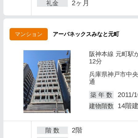
2ヶ月
礼金
マンション
アーバネックスみなと元町
阪神本線 元町駅
12分
兵庫県神戸市中
通
2011/1
築 年 数
14階
建物階数
2階
階 数