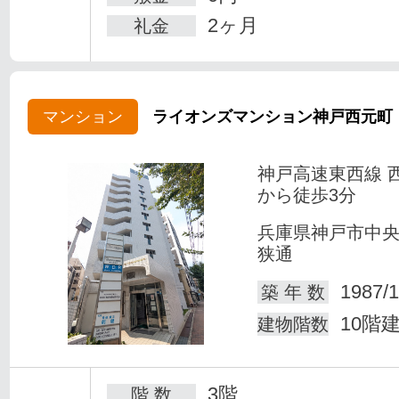
2ヶ月
礼金
マンション
ライオンズマンション神戸西元町
神戸高速東西線 
から徒歩3分
兵庫県神戸市中
狭通
1987/1
築 年 数
10階
建物階数
3階
階 数