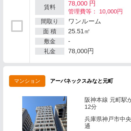
78,000
円
賃料
管理費等： 10,000円
ワンルーム
間取り
25.51㎡
面 積
-
敷金
78,000円
礼金
マンション
アーバネックスみなと元町
阪神本線 元町駅
12分
兵庫県神戸市中
通