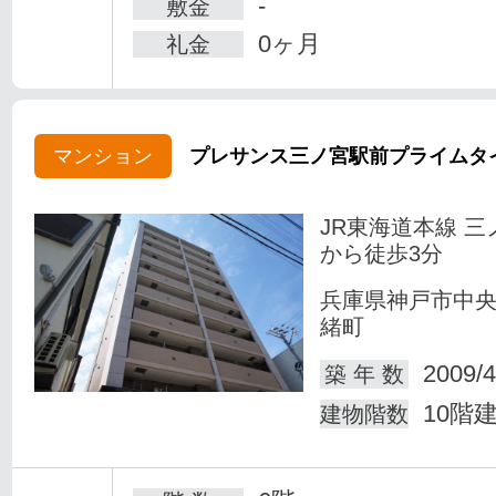
-
敷金
0ヶ月
礼金
マンション
プレサンス三ノ宮駅前プライムタ
JR東海道本線 三
から徒歩3分
兵庫県神戸市中
緒町
2009/4
築 年 数
10階
建物階数