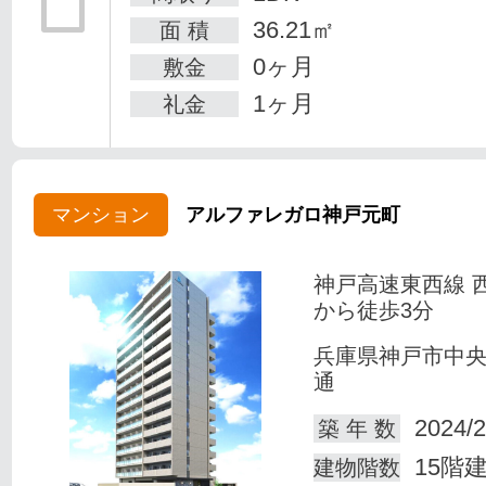
36.21㎡
面 積
0ヶ月
敷金
1ヶ月
礼金
マンション
アルファレガロ神戸元町
神戸高速東西線 
から徒歩3分
兵庫県神戸市中
通
2024/2
築 年 数
15階
建物階数