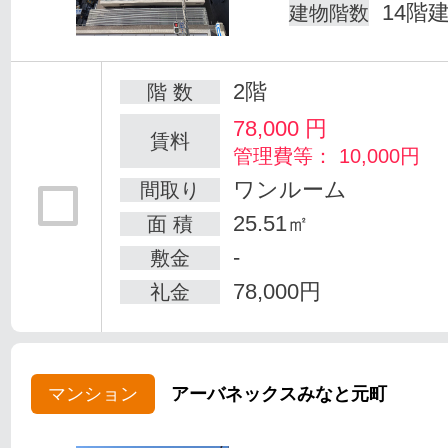
14階
建物階数
2階
階 数
78,000
円
賃料
管理費等： 10,000円
ワンルーム
間取り
25.51㎡
面 積
-
敷金
78,000円
礼金
マンション
アーバネックスみなと元町