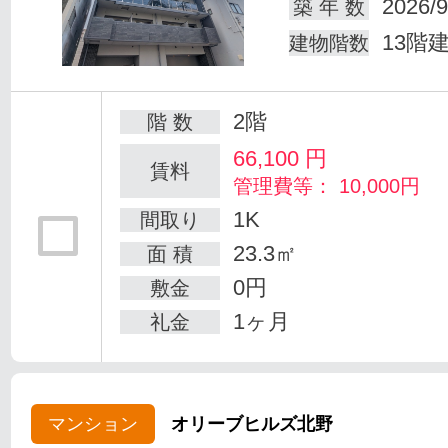
2026/9
築 年 数
13階
建物階数
2階
階 数
66,100
円
賃料
管理費等： 10,000円
1K
間取り
23.3㎡
面 積
0円
敷金
1ヶ月
礼金
マンション
オリーブヒルズ北野