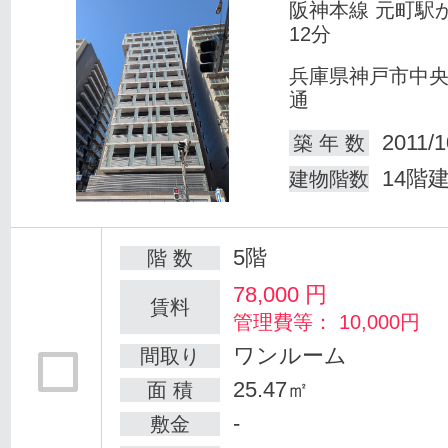
阪神本線 元町駅
12分
兵庫県神戸市中
通
2011/1
築 年 数
14階
建物階数
5階
階 数
78,000
円
賃料
管理費等： 10,000円
ワンルーム
間取り
25.47㎡
面 積
-
敷金