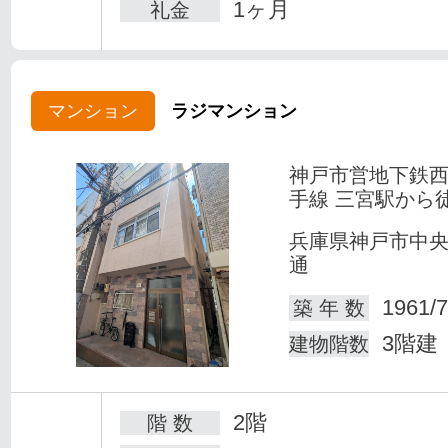
1ヶ月
礼金
マンション
ラジマンション
神戸市営地下鉄
手線 三宮駅から
兵庫県神戸市中
通
1961/7
築 年 数
3階建
建物階数
2階
階 数