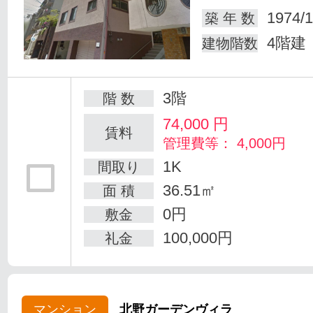
1974/1
築 年 数
4階建
建物階数
3階
階 数
74,000
円
賃料
管理費等： 4,000円
1K
間取り
36.51㎡
面 積
0円
敷金
100,000円
礼金
マンション
北野ガーデンヴィラ