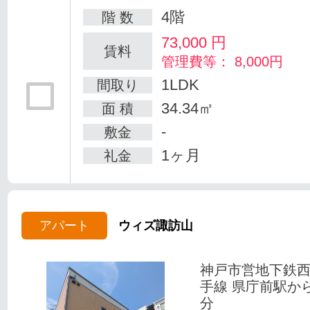
4階
階 数
73,000
円
賃料
管理費等： 8,000円
1LDK
間取り
34.34㎡
面 積
-
敷金
1ヶ月
礼金
アパート
ウィズ諏訪山
神戸市営地下鉄
手線 県庁前駅か
分