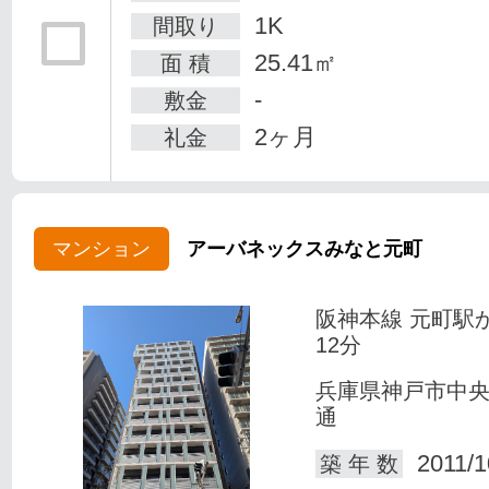
1K
間取り
25.41㎡
面 積
-
敷金
2ヶ月
礼金
マンション
アーバネックスみなと元町
阪神本線 元町駅
12分
兵庫県神戸市中
通
2011/1
築 年 数