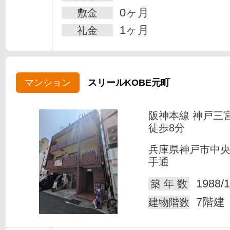
0ヶ月
敷金
1ヶ月
礼金
マンション
スリールKOBE元町
阪神本線 神戸三
徒歩8分
兵庫県神戸市中
手通
1988/1
築 年 数
7階建
建物階数