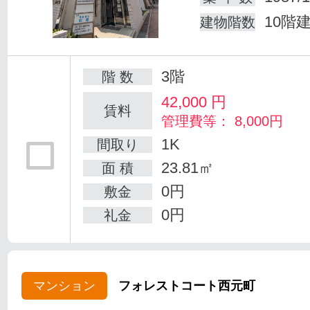
10階
建物階数
3階
階 数
42,000
円
賃料
管理費等： 8,000円
1K
間取り
23.81㎡
面 積
0円
敷金
0円
礼金
マンション
フォレストコート西元町