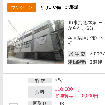
マンション
とけいや館 北野坂
JR東海道本線 三
から徒歩6分
兵庫県神戸市中
町
2022/7
築 年 数
3階建
建物階数
3階
階 数
110,000
円
賃料
管理費等： 10,000円
1DK
間取り