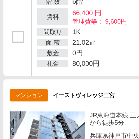
6階
階 数
66,400
円
賃料
管理費等： 9,600円
1K
間取り
21.02㎡
面 積
0円
敷金
80,000円
礼金
マンション
イーストヴィレッジ三宮
JR東海道本線 三
から徒歩5分
兵庫県神戸市中