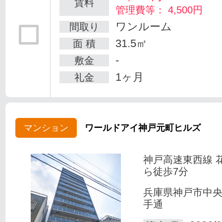
賃料
管理費等： 4,500円
ワンルーム
間取り
31.5㎡
面 積
-
敷金
1ヶ月
礼金
マンション
ワールドアイ神戸元町ヒルズ
神戸高速東西線 
ら徒歩7分
兵庫県神戸市中
手通