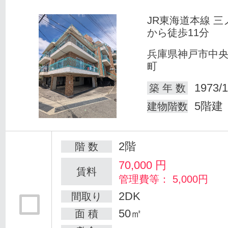
JR東海道本線 三
から徒歩11分
兵庫県神戸市中
町
1973/1
築 年 数
5階建
建物階数
2階
階 数
70,000
円
賃料
管理費等： 5,000円
2DK
間取り
50㎡
面 積