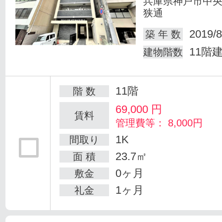
兵庫県神戸市中
狭通
2019/8
築 年 数
11階
建物階数
11階
階 数
69,000
円
賃料
管理費等： 8,000円
1K
間取り
23.7㎡
面 積
0ヶ月
敷金
1ヶ月
礼金