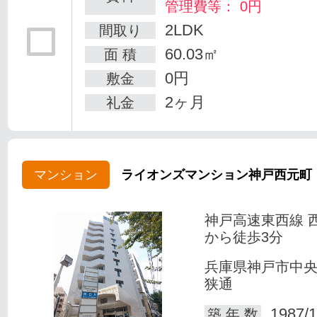
管理費等： 0円
2LDK
間取り
60.03㎡
面 積
0円
敷金
2ヶ月
礼金
マンション
ライオンズマンション神戸西元町
神戸高速東西線 
から徒歩3分
兵庫県神戸市中
狭通
1987/1
築 年 数