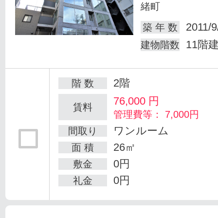
緒町
2011/9
築 年 数
11階
建物階数
2階
階 数
76,000
円
賃料
管理費等： 7,000円
ワンルーム
間取り
26㎡
面 積
0円
敷金
0円
礼金