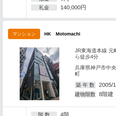
140,000円
礼金
マンション
HK Motomachi
JR東海道本線 元
ら徒歩4分
兵庫県神戸市中
町
2005/1
築 年 数
8階建
建物階数
4階
階 数