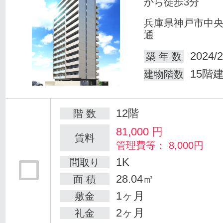
から徒歩3分
兵庫県神戸市中
通
2024/2
築 年 数
15階
建物階数
12階
階 数
81,000
円
賃料
管理費等： 8,000円
1K
間取り
28.04㎡
面 積
1ヶ月
敷金
2ヶ月
礼金