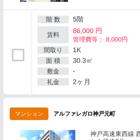
5階
階 数
86,000
円
賃料
管理費等： 8,000円
1K
間取り
30.3㎡
面 積
-
敷金
2ヶ月
礼金
マンション
アルファレガロ神戸元町
神戸高速東西線 