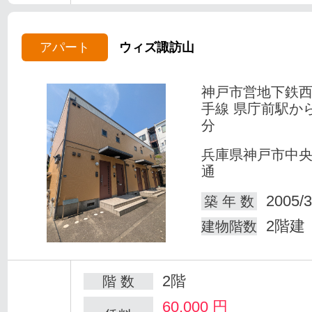
アパート
ウィズ諏訪山
神戸市営地下鉄
手線 県庁前駅か
分
兵庫県神戸市中
通
2005/3
築 年 数
2階建
建物階数
2階
階 数
60,000
円