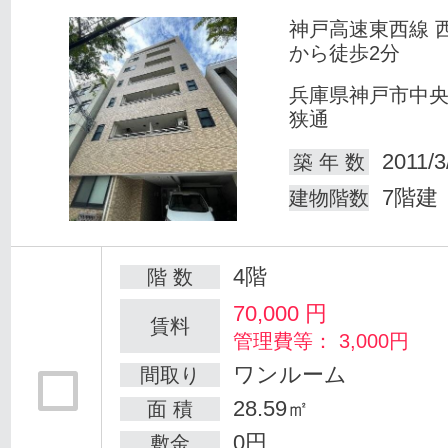
神戸高速東西線 
から徒歩2分
兵庫県神戸市中
狭通
2011/3
築 年 数
7階建
建物階数
4階
階 数
70,000
円
賃料
管理費等： 3,000円
ワンルーム
間取り
28.59㎡
面 積
0円
敷金