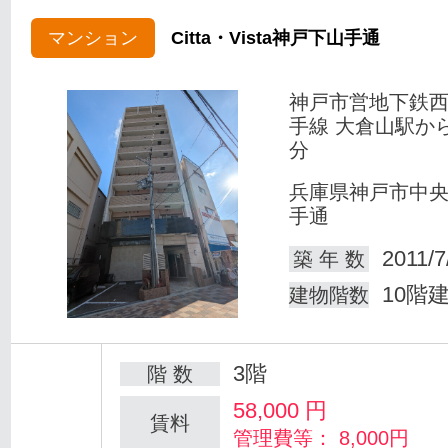
マンション
Citta・Vista神戸下山手通
神戸市営地下鉄
手線 大倉山駅か
分
兵庫県神戸市中
手通
2011/7
築 年 数
10階
建物階数
3階
階 数
58,000
円
賃料
管理費等： 8,000円