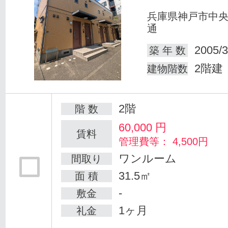
兵庫県神戸市中
通
2005/3
築 年 数
2階建
建物階数
2階
階 数
60,000
円
賃料
管理費等： 4,500円
ワンルーム
間取り
31.5㎡
面 積
-
敷金
1ヶ月
礼金