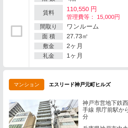
110,550
円
賃料
管理費等： 15,000円
ワンルーム
間取り
27.73㎡
面 積
2ヶ月
敷金
1ヶ月
礼金
マンション
エスリード神戸元町ヒルズ
神戸市営地下鉄
手線 県庁前駅か
分