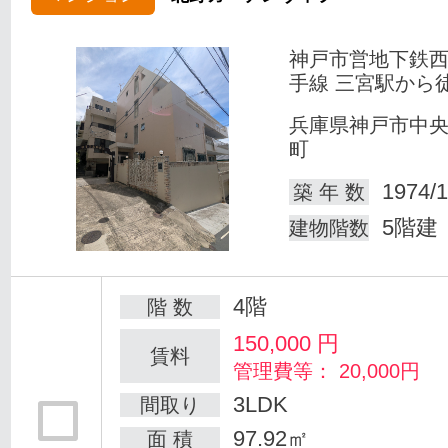
神戸市営地下鉄
手線 三宮駅から徒
兵庫県神戸市中
町
1974/1
築 年 数
5階建
建物階数
4階
階 数
150,000
円
賃料
管理費等： 20,000円
3LDK
間取り
97.92㎡
面 積