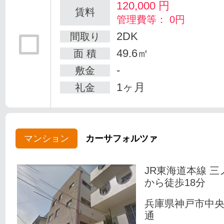
120,000
円
賃料
管理費等： 0円
2DK
間取り
49.6㎡
面 積
-
敷金
1ヶ月
礼金
マンション
カーサフォルツァ
JR東海道本線 三
から徒歩18分
兵庫県神戸市中
通