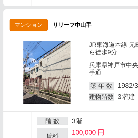
マンション
リリーフ中山手
JR東海道本線 元
ら徒歩9分
兵庫県神戸市中
手通
1982/3
築 年 数
3階建
建物階数
3階
階 数
100,000
円
賃料