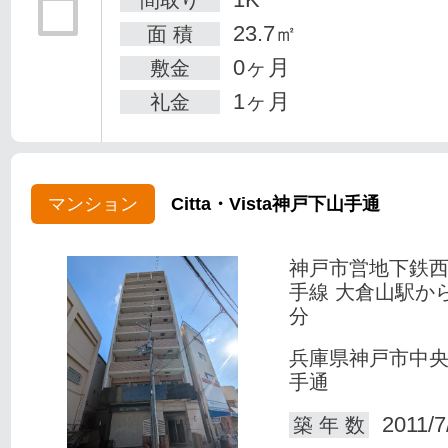
間取り
23.7㎡
面 積
0ヶ月
敷金
1ヶ月
礼金
マンション
Citta・Vista神戸下山手通
神戸市営地下鉄
手線 大倉山駅か
分
兵庫県神戸市中
手通
2011/7
築 年 数