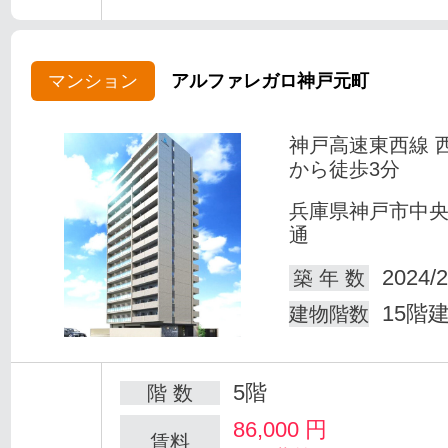
マンション
アルファレガロ神戸元町
神戸高速東西線 
から徒歩3分
兵庫県神戸市中
通
2024/2
築 年 数
15階
建物階数
5階
階 数
86,000
円
賃料