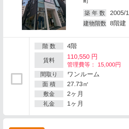
町
2005/1
築 年 数
8階建
建物階数
4階
階 数
110,550
円
賃料
管理費等： 15,000円
ワンルーム
間取り
27.73㎡
面 積
2ヶ月
敷金
1ヶ月
礼金