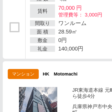
70,000
円
賃料
管理費等： 3,000円
ワンルーム
間取り
28.59㎡
面 積
0円
敷金
140,000円
礼金
マンション
HK Motomachi
JR東海道本線 元
ら徒歩4分
兵庫県神戸市中