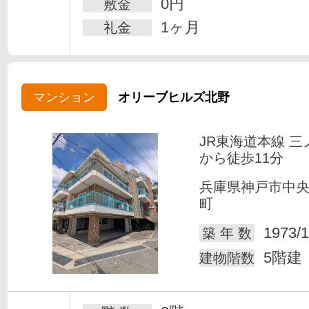
0円
敷金
1ヶ月
礼金
マンション
オリーブヒルズ北野
JR東海道本線 三
から徒歩11分
兵庫県神戸市中
町
1973/1
築 年 数
5階建
建物階数