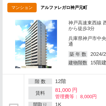
マンション
アルファレガロ神戸元町
神戸高速東西線 
から徒歩3分
兵庫県神戸市中
通
2024/2
築 年 数
15階
建物階数
12階
階 数
81,000
円
賃料
管理費等： 8,000円
1K
間取り