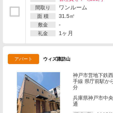
ワンルーム
間取り
31.5㎡
面 積
-
敷金
1ヶ月
礼金
アパート
ウィズ諏訪山
神戸市営地下鉄
手線 県庁前駅か
分
兵庫県神戸市中
通