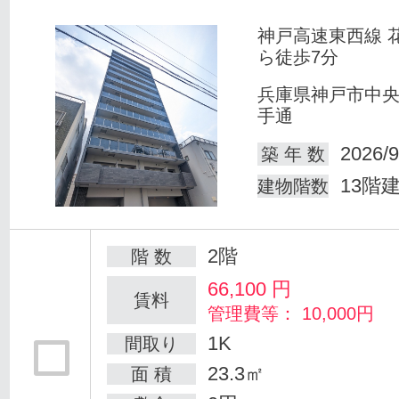
神戸高速東西線 
ら徒歩7分
兵庫県神戸市中
手通
2026/9
築 年 数
13階
建物階数
2階
階 数
66,100
円
賃料
管理費等： 10,000円
1K
間取り
23.3㎡
面 積