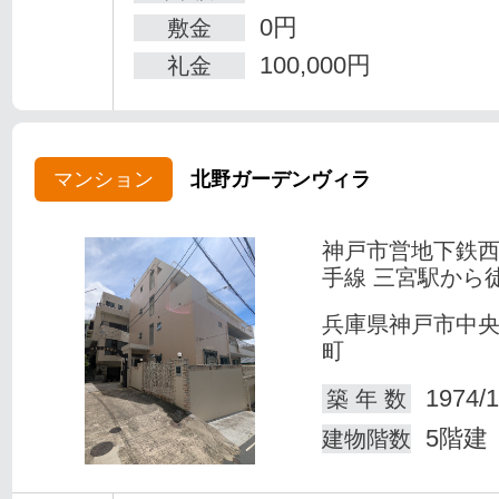
0円
敷金
100,000円
礼金
マンション
北野ガーデンヴィラ
神戸市営地下鉄
手線 三宮駅から徒
兵庫県神戸市中
町
1974/1
築 年 数
5階建
建物階数