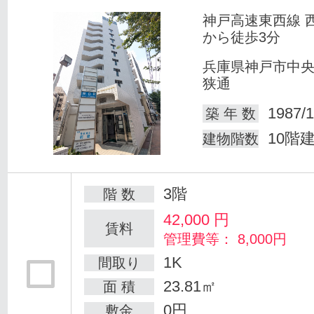
神戸高速東西線 
から徒歩3分
兵庫県神戸市中
狭通
1987/1
築 年 数
10階
建物階数
3階
階 数
42,000
円
賃料
管理費等： 8,000円
1K
間取り
23.81㎡
面 積
0円
敷金