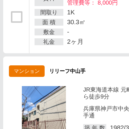
管理費等： 8,000円
1K
間取り
30.3㎡
面 積
-
敷金
2ヶ月
礼金
マンション
リリーフ中山手
JR東海道本線 元
ら徒歩9分
兵庫県神戸市中
手通
1982/3
築 年 数