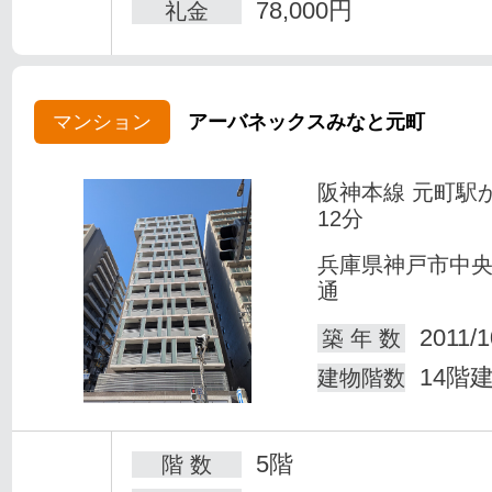
78,000円
礼金
マンション
アーバネックスみなと元町
阪神本線 元町駅
12分
兵庫県神戸市中
通
2011/1
築 年 数
14階
建物階数
5階
階 数