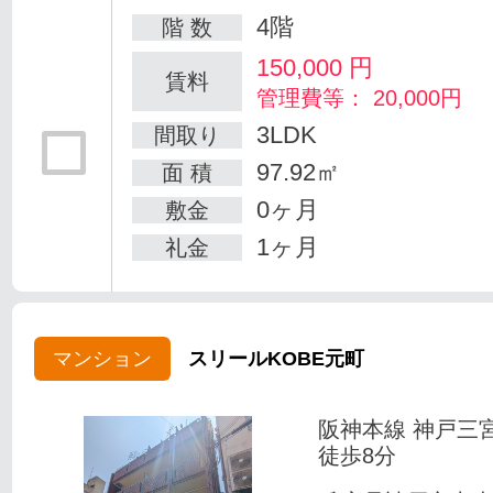
4階
階 数
150,000
円
賃料
管理費等： 20,000円
3LDK
間取り
97.92㎡
面 積
0ヶ月
敷金
1ヶ月
礼金
マンション
スリールKOBE元町
阪神本線 神戸三
徒歩8分