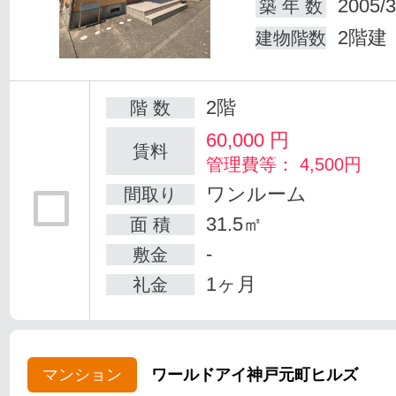
2005/3
築 年 数
2階建
建物階数
2階
階 数
60,000
円
賃料
管理費等： 4,500円
ワンルーム
間取り
31.5㎡
面 積
-
敷金
1ヶ月
礼金
マンション
ワールドアイ神戸元町ヒルズ