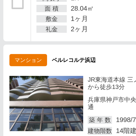
28.04㎡
面 積
1ヶ月
敷金
2ヶ月
礼金
マンション
ベルレコルテ浜辺
JR東海道本線 三
から徒歩13分
兵庫県神戸市中
通
1998/7
築 年 数
14階
建物階数