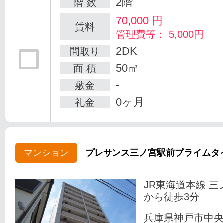
2階
階 数
70,000
円
賃料
管理費等： 5,000円
2DK
間取り
50㎡
面 積
-
敷金
0ヶ月
礼金
マンション
プレサンス三ノ宮駅前プライムタ
JR東海道本線 三
から徒歩3分
兵庫県神戸市中