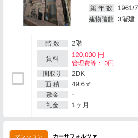
1961/7
築 年 数
3階建
建物階数
2階
階 数
120,000
円
賃料
管理費等： 0円
2DK
間取り
49.6㎡
面 積
-
敷金
1ヶ月
礼金
マンション
カーサフォルツァ