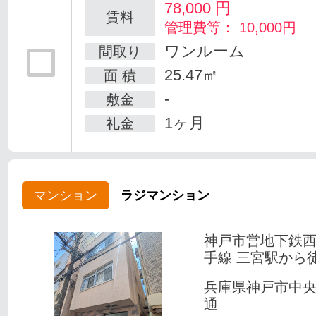
78,000
円
賃料
管理費等： 10,000円
ワンルーム
間取り
25.47㎡
面 積
-
敷金
1ヶ月
礼金
マンション
ラジマンション
神戸市営地下鉄
手線 三宮駅から
兵庫県神戸市中
通