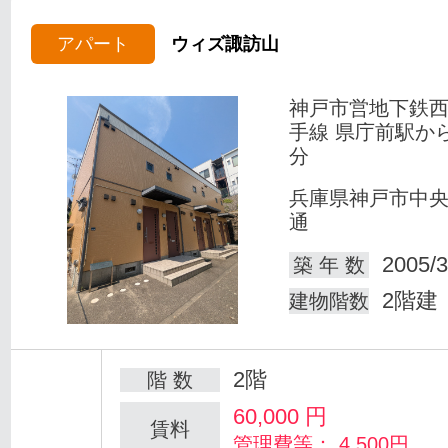
アパート
ウィズ諏訪山
神戸市営地下鉄
手線 県庁前駅か
分
兵庫県神戸市中
通
2005/3
築 年 数
2階建
建物階数
2階
階 数
60,000
円
賃料
管理費等： 4,500円