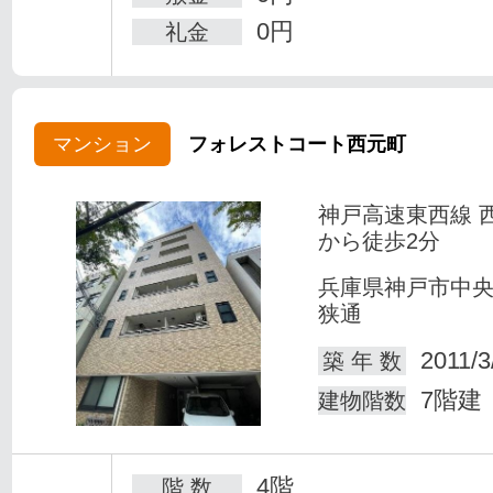
0円
礼金
マンション
フォレストコート西元町
神戸高速東西線 
から徒歩2分
兵庫県神戸市中
狭通
2011/3
築 年 数
7階建
建物階数
4階
階 数