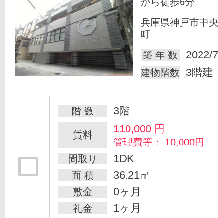
から徒歩6分
兵庫県神戸市中
町
2022/7
築 年 数
3階建
建物階数
3階
階 数
110,000
円
賃料
管理費等： 10,000円
1DK
間取り
36.21㎡
面 積
0ヶ月
敷金
1ヶ月
礼金