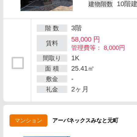
10階
建物階数
3階
階 数
58,000
円
賃料
管理費等： 8,000円
1K
間取り
25.41㎡
面 積
-
敷金
2ヶ月
礼金
マンション
アーバネックスみなと元町