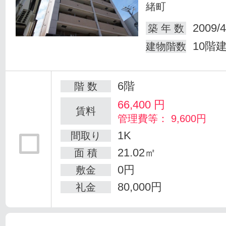
緒町
2009/4
築 年 数
10階
建物階数
6階
階 数
66,400
円
賃料
管理費等： 9,600円
1K
間取り
21.02㎡
面 積
0円
敷金
80,000円
礼金