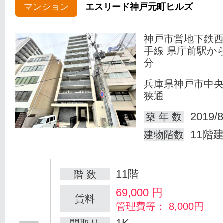
マンション
エスリード神戸元町ヒルズ
神戸市営地下鉄
手線 県庁前駅か
分
兵庫県神戸市中
狭通
2019/8
築 年 数
11階
建物階数
11階
階 数
69,000
円
賃料
管理費等： 8,000円
1K