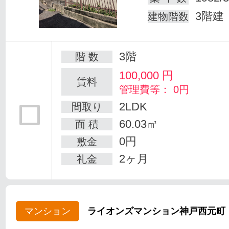
3階建
建物階数
3階
階 数
100,000
円
賃料
管理費等： 0円
2LDK
間取り
60.03㎡
面 積
0円
敷金
2ヶ月
礼金
マンション
ライオンズマンション神戸西元町