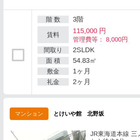
3階
階 数
115,000
円
賃料
管理費等： 8,000円
2SLDK
間取り
54.83㎡
面 積
1ヶ月
敷金
2ヶ月
礼金
マンション
とけいや館 北野坂
JR東海道本線 三