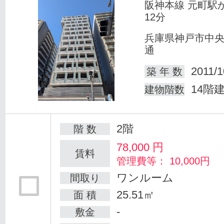
阪神本線 元町駅
12分
兵庫県神戸市中
通
2011/1
築 年 数
14階
建物階数
2階
階 数
78,000
円
賃料
管理費等： 10,000円
ワンルーム
間取り
25.51㎡
面 積
-
敷金