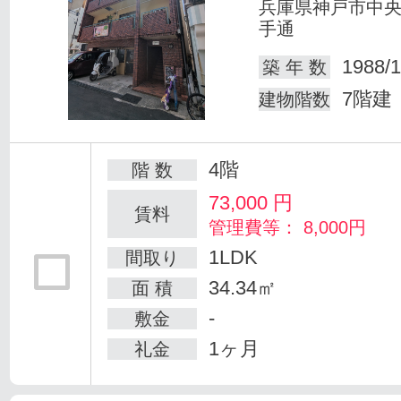
兵庫県神戸市中
手通
1988/1
築 年 数
7階建
建物階数
4階
階 数
73,000
円
賃料
管理費等： 8,000円
1LDK
間取り
34.34㎡
面 積
-
敷金
1ヶ月
礼金