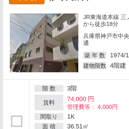
JR東海道本線 三
から徒歩18分
兵庫県神戸市中
通
1974/1
築 年 数
4階建
建物階数
3階
階 数
74,000
円
賃料
管理費等： 4,000円
1K
間取り
36.51㎡
面 積