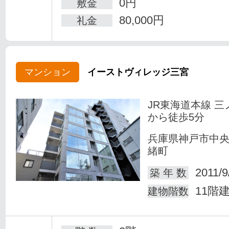
0円
敷金
80,000円
礼金
マンション
イーストヴィレッジ三宮
JR東海道本線 三
から徒歩5分
兵庫県神戸市中
緒町
2011/9
築 年 数
11階
建物階数