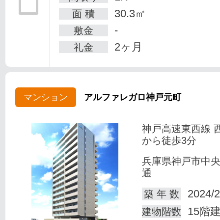
30.3㎡
面 積
-
敷金
2ヶ月
礼金
マンション
アルファレガロ神戸元町
神戸高速東西線 
から徒歩3分
兵庫県神戸市中
通
2024/2
築 年 数
15階
建物階数