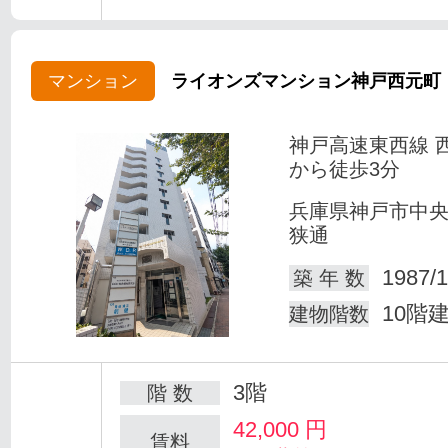
マンション
ライオンズマンション神戸西元町
神戸高速東西線 
から徒歩3分
兵庫県神戸市中
狭通
1987/1
築 年 数
10階
建物階数
3階
階 数
42,000
円
賃料