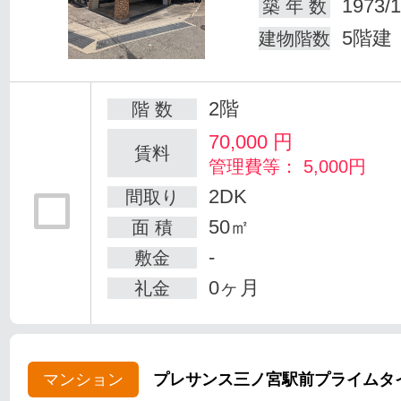
1973/1
築 年 数
5階建
建物階数
2階
階 数
70,000
円
賃料
管理費等： 5,000円
2DK
間取り
50㎡
面 積
-
敷金
0ヶ月
礼金
マンション
プレサンス三ノ宮駅前プライムタ