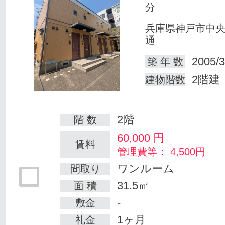
分
兵庫県神戸市中
通
2005/3
築 年 数
2階建
建物階数
2階
階 数
60,000
円
賃料
管理費等： 4,500円
ワンルーム
間取り
31.5㎡
面 積
-
敷金
1ヶ月
礼金