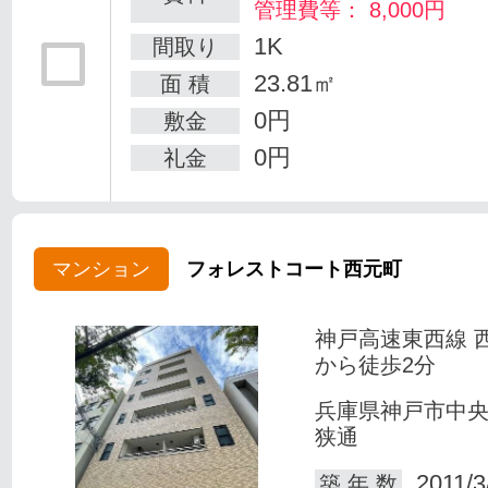
管理費等： 8,000円
1K
間取り
23.81㎡
面 積
0円
敷金
0円
礼金
マンション
フォレストコート西元町
神戸高速東西線 
から徒歩2分
兵庫県神戸市中
狭通
2011/3
築 年 数