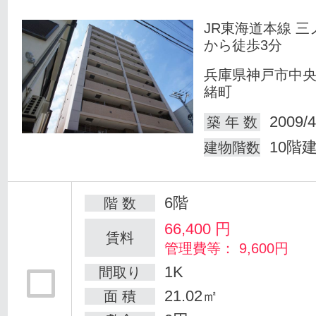
JR東海道本線 三
から徒歩3分
兵庫県神戸市中
緒町
2009/4
築 年 数
10階
建物階数
6階
階 数
66,400
円
賃料
管理費等： 9,600円
1K
間取り
21.02㎡
面 積