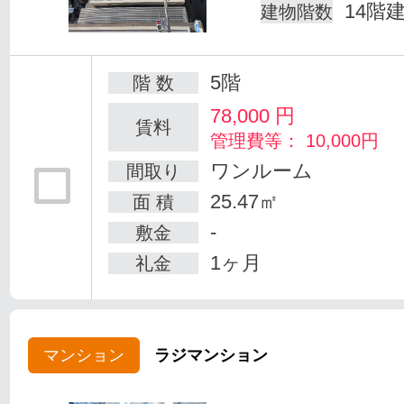
14階
建物階数
5階
階 数
78,000
円
賃料
管理費等： 10,000円
ワンルーム
間取り
25.47㎡
面 積
-
敷金
1ヶ月
礼金
マンション
ラジマンション