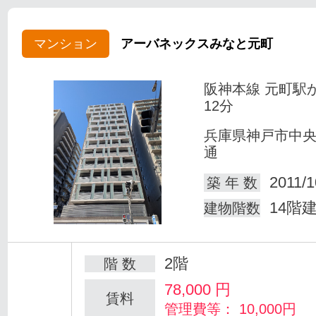
マンション
アーバネックスみなと元町
阪神本線 元町駅
12分
兵庫県神戸市中
通
2011/1
築 年 数
14階
建物階数
2階
階 数
78,000
円
賃料
管理費等： 10,000円