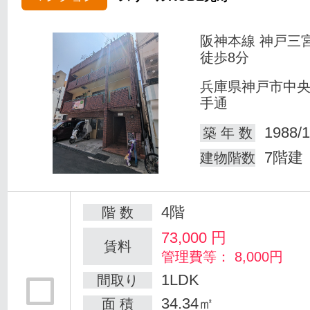
阪神本線 神戸三
徒歩8分
兵庫県神戸市中
手通
1988/1
築 年 数
7階建
建物階数
4階
階 数
73,000
円
賃料
管理費等： 8,000円
1LDK
間取り
34.34㎡
面 積