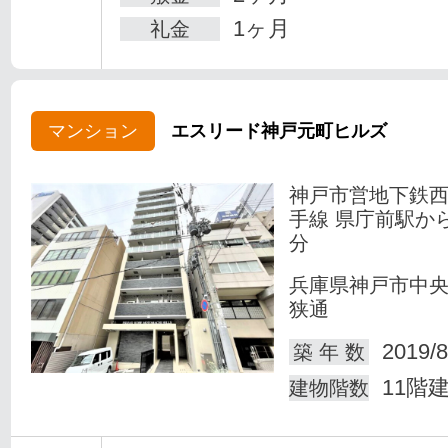
1ヶ月
礼金
マンション
エスリード神戸元町ヒルズ
神戸市営地下鉄
手線 県庁前駅か
分
兵庫県神戸市中
狭通
2019/8
築 年 数
11階
建物階数