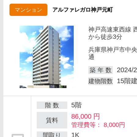
マンション
アルファレガロ神戸元町
神戸高速東西線 
から徒歩3分
兵庫県神戸市中
通
2024/2
築 年 数
15階
建物階数
5階
階 数
86,000
円
賃料
管理費等： 8,000円
1K
間取り