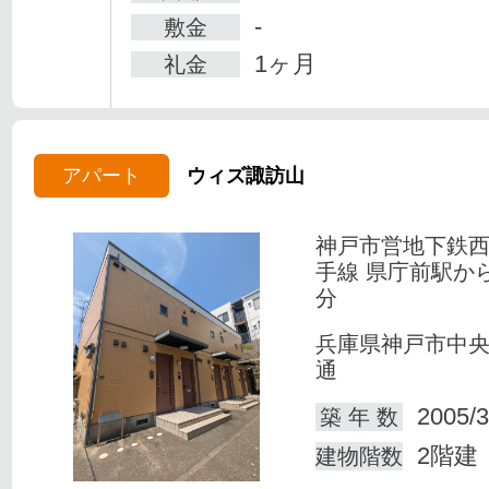
-
敷金
1ヶ月
礼金
アパート
ウィズ諏訪山
神戸市営地下鉄
手線 県庁前駅か
分
兵庫県神戸市中
通
2005/3
築 年 数
2階建
建物階数