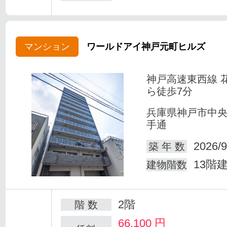
マンション
ワールドアイ神戸元町ヒルズ
神戸高速東西線 
ら徒歩7分
兵庫県神戸市中
手通
2026/9
築 年 数
13階
建物階数
2階
階 数
66,100
円