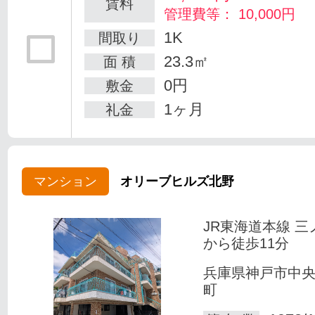
賃料
管理費等： 10,000円
1K
間取り
23.3㎡
面 積
0円
敷金
1ヶ月
礼金
マンション
オリーブヒルズ北野
JR東海道本線 三
から徒歩11分
兵庫県神戸市中
町