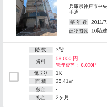
兵庫県神戸市中
手通
2011/7
築 年 数
10階
建物階数
3階
階 数
58,000
円
賃料
管理費等： 8,000円
1K
間取り
25.41㎡
面 積
-
敷金
2ヶ月
礼金