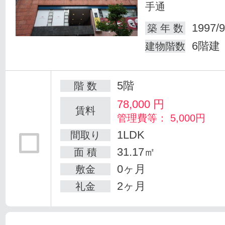
手通
1997/9
築 年 数
6階建
建物階数
5階
階 数
78,000
円
賃料
管理費等： 5,000円
1LDK
間取り
31.17㎡
面 積
0ヶ月
敷金
2ヶ月
礼金