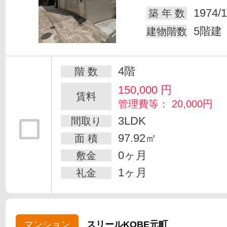
1974/1
築 年 数
5階建
建物階数
4階
階 数
150,000
円
賃料
管理費等： 20,000円
3LDK
間取り
97.92㎡
面 積
0ヶ月
敷金
1ヶ月
礼金
マンション
スリールKOBE元町