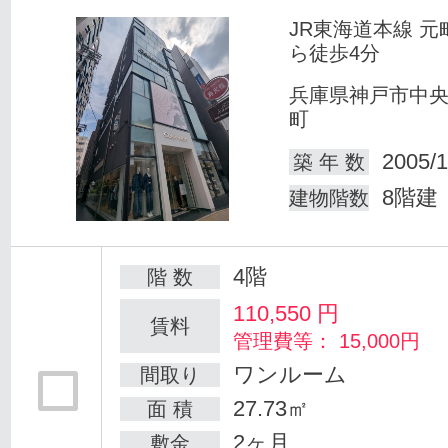
JR東海道本線 元
ら徒歩4分
兵庫県神戸市中
町
2005/1
築 年 数
8階建
建物階数
4階
階 数
110,550
円
賃料
管理費等： 15,000円
ワンルーム
間取り
27.73㎡
面 積
2ヶ月
敷金