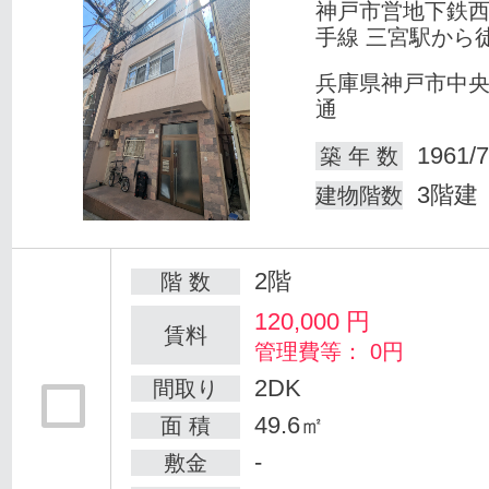
神戸市営地下鉄
手線 三宮駅から
兵庫県神戸市中
通
1961/7
築 年 数
3階建
建物階数
2階
階 数
120,000
円
賃料
管理費等： 0円
2DK
間取り
49.6㎡
面 積
-
敷金