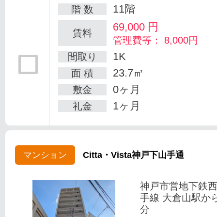
11階
階 数
69,000
円
賃料
管理費等： 8,000円
1K
間取り
23.7㎡
面 積
0ヶ月
敷金
1ヶ月
礼金
マンション
Citta・Vista神戸下山手通
神戸市営地下鉄
手線 大倉山駅か
分