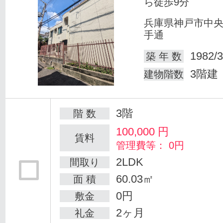
ら徒歩9分
兵庫県神戸市中
手通
1982/3
築 年 数
3階建
建物階数
3階
階 数
100,000
円
賃料
管理費等： 0円
2LDK
間取り
60.03㎡
面 積
0円
敷金
2ヶ月
礼金