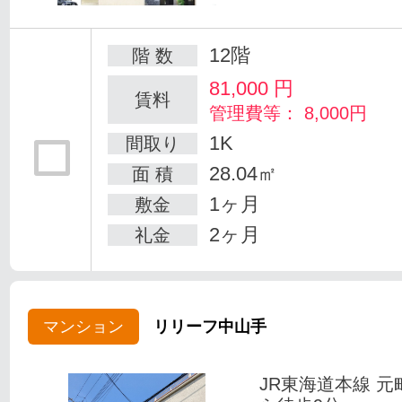
12階
階 数
81,000
円
賃料
管理費等： 8,000円
1K
間取り
28.04㎡
面 積
1ヶ月
敷金
2ヶ月
礼金
マンション
リリーフ中山手
JR東海道本線 元