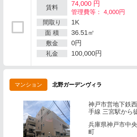
74,000
円
賃料
管理費等： 4,000円
1K
間取り
36.51㎡
面 積
0円
敷金
100,000円
礼金
マンション
北野ガーデンヴィラ
神戸市営地下鉄
手線 三宮駅から徒
兵庫県神戸市中
町