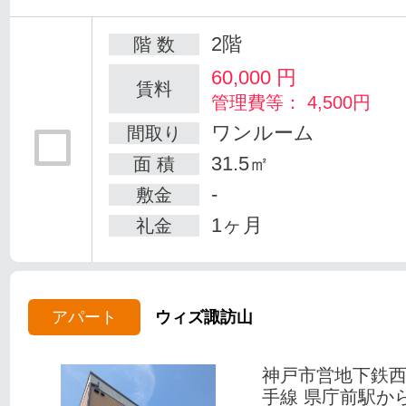
2階
階 数
60,000
円
賃料
管理費等： 4,500円
ワンルーム
間取り
31.5㎡
面 積
-
敷金
1ヶ月
礼金
アパート
ウィズ諏訪山
神戸市営地下鉄
手線 県庁前駅か