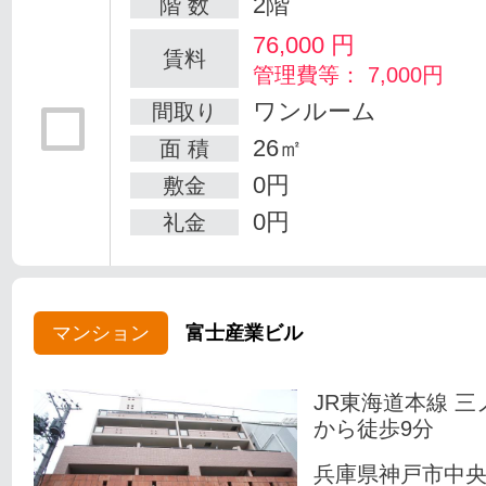
2階
階 数
76,000
円
賃料
管理費等： 7,000円
ワンルーム
間取り
26㎡
面 積
0円
敷金
0円
礼金
マンション
富士産業ビル
JR東海道本線 三
から徒歩9分
兵庫県神戸市中