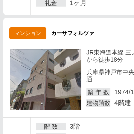
1ヶ月
礼金
マンション
カーサフォルツァ
JR東海道本線 三
から徒歩18分
兵庫県神戸市中
通
1974/1
築 年 数
4階建
建物階数
3階
階 数