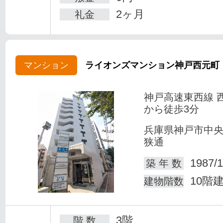
2ヶ月
礼金
マンション
ライオンズマンション神戸西元町
神戸高速東西線 
から徒歩3分
兵庫県神戸市中
狭通
1987/1
築 年 数
10階
建物階数
3階
階 数