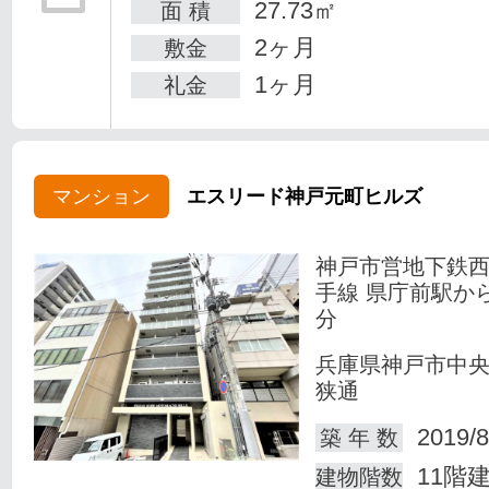
27.73㎡
面 積
2ヶ月
敷金
1ヶ月
礼金
マンション
エスリード神戸元町ヒルズ
神戸市営地下鉄
手線 県庁前駅か
分
兵庫県神戸市中
狭通
2019/8
築 年 数
11階
建物階数