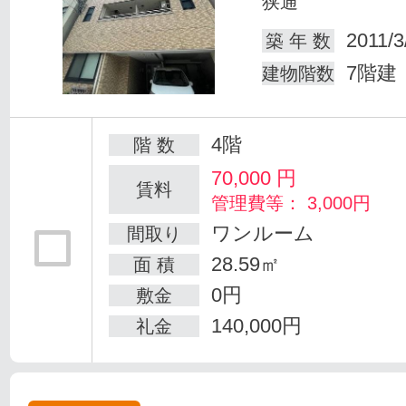
狭通
2011/3
築 年 数
7階建
建物階数
4階
階 数
70,000
円
賃料
管理費等： 3,000円
ワンルーム
間取り
28.59㎡
面 積
0円
敷金
140,000円
礼金