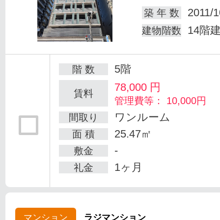
2011/1
築 年 数
14階
建物階数
5階
階 数
78,000
円
賃料
管理費等： 10,000円
ワンルーム
間取り
25.47㎡
面 積
-
敷金
1ヶ月
礼金
マンション
ラジマンション