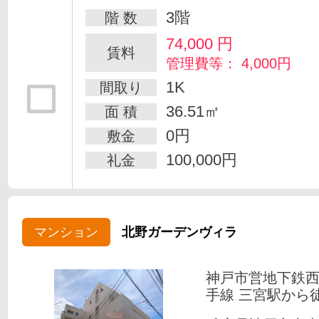
3階
階 数
74,000
円
賃料
管理費等： 4,000円
1K
間取り
36.51㎡
面 積
0円
敷金
100,000円
礼金
マンション
北野ガーデンヴィラ
神戸市営地下鉄
手線 三宮駅から徒