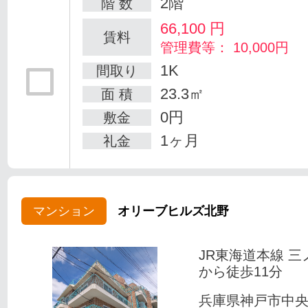
2階
階 数
66,100
円
賃料
管理費等： 10,000円
1K
間取り
23.3㎡
面 積
0円
敷金
1ヶ月
礼金
マンション
オリーブヒルズ北野
JR東海道本線 三
から徒歩11分
兵庫県神戸市中