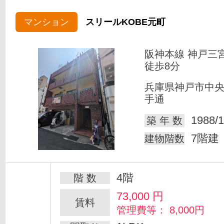
マンション
スリールKOBE元町
阪神本線 神戸三
徒歩8分
兵庫県神戸市中
手通
1988/1
築 年 数
7階建
建物階数
4階
階 数
73,000
円
賃料
管理費等： 8,000円