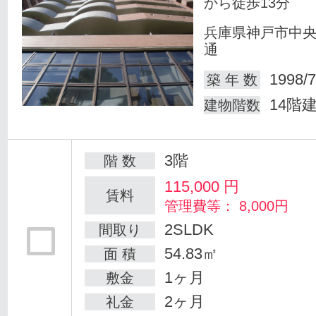
から徒歩13分
兵庫県神戸市中
通
1998/7
築 年 数
14階
建物階数
3階
階 数
115,000
円
賃料
管理費等： 8,000円
2SLDK
間取り
54.83㎡
面 積
1ヶ月
敷金
2ヶ月
礼金