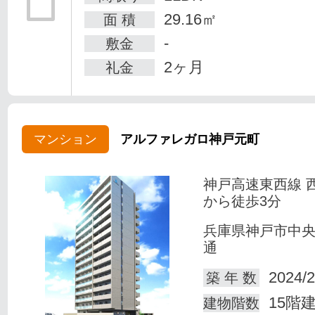
29.16㎡
面 積
-
敷金
2ヶ月
礼金
マンション
アルファレガロ神戸元町
神戸高速東西線 
から徒歩3分
兵庫県神戸市中
通
2024/2
築 年 数
15階
建物階数