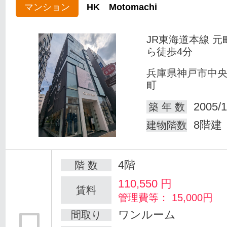
マンション
HK Motomachi
JR東海道本線 元
ら徒歩4分
兵庫県神戸市中
町
2005/1
築 年 数
8階建
建物階数
4階
階 数
110,550
円
賃料
管理費等： 15,000円
ワンルーム
間取り