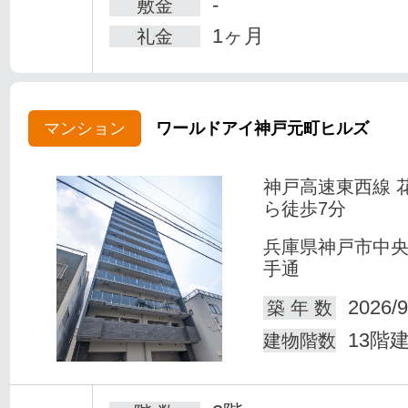
-
敷金
1ヶ月
礼金
マンション
ワールドアイ神戸元町ヒルズ
神戸高速東西線 
ら徒歩7分
兵庫県神戸市中
手通
2026/9
築 年 数
13階
建物階数