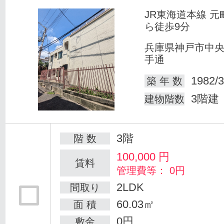
JR東海道本線 元
ら徒歩9分
兵庫県神戸市中
手通
1982/3
築 年 数
3階建
建物階数
3階
階 数
100,000
円
賃料
管理費等： 0円
2LDK
間取り
60.03㎡
面 積
0円
敷金