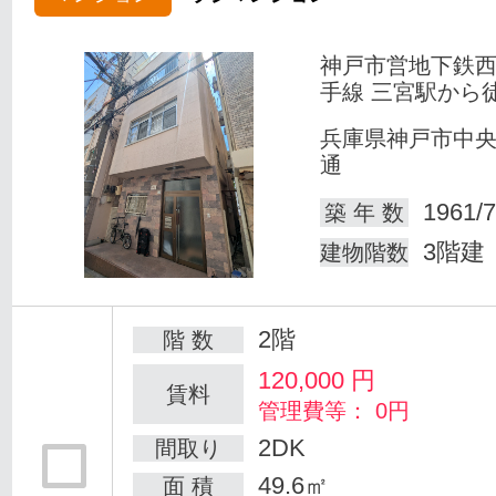
神戸市営地下鉄
手線 三宮駅から
兵庫県神戸市中
通
1961/7
築 年 数
3階建
建物階数
2階
階 数
120,000
円
賃料
管理費等： 0円
2DK
間取り
49.6㎡
面 積