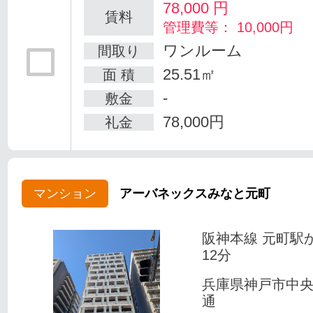
78,000
円
賃料
管理費等： 10,000円
ワンルーム
間取り
25.51㎡
面 積
-
敷金
78,000円
礼金
マンション
アーバネックスみなと元町
阪神本線 元町駅
12分
兵庫県神戸市中
通