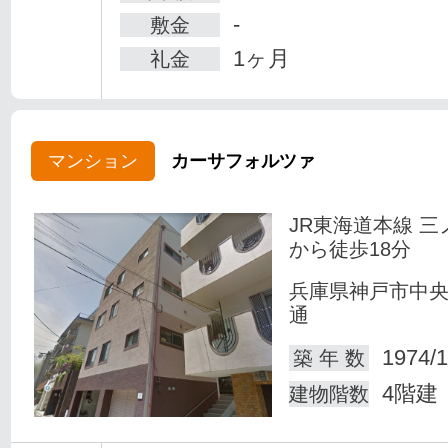
-
敷金
1ヶ月
礼金
マンション
カーサフォルツァ
JR東海道本線 三
から徒歩18分
兵庫県神戸市中
通
1974/1
築 年 数
4階建
建物階数