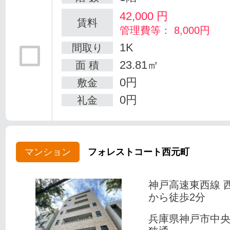
42,000
円
賃料
管理費等： 8,000円
1K
間取り
23.81㎡
面 積
0円
敷金
0円
礼金
マンション
フォレストコート西元町
神戸高速東西線 
から徒歩2分
兵庫県神戸市中