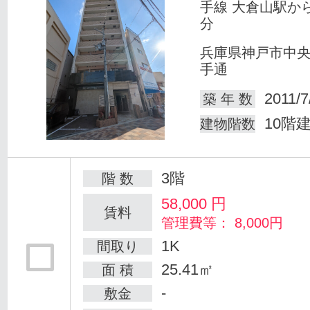
手線 大倉山駅か
分
兵庫県神戸市中
手通
2011/7
築 年 数
10階
建物階数
3階
階 数
58,000
円
賃料
管理費等： 8,000円
1K
間取り
25.41㎡
面 積
-
敷金