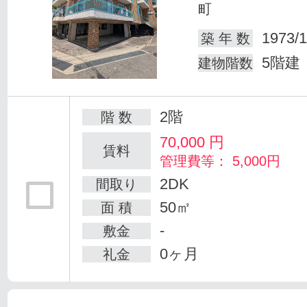
町
1973/1
築 年 数
5階建
建物階数
2階
階 数
70,000
円
賃料
管理費等： 5,000円
2DK
間取り
50㎡
面 積
-
敷金
0ヶ月
礼金