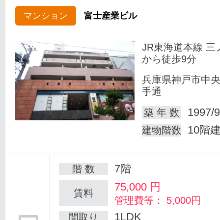
マンション
富士産業ビル
JR東海道本線 三
から徒歩9分
兵庫県神戸市中
手通
1997/9
築 年 数
10階
建物階数
7階
階 数
75,000
円
賃料
管理費等： 5,000円
1LDK
間取り