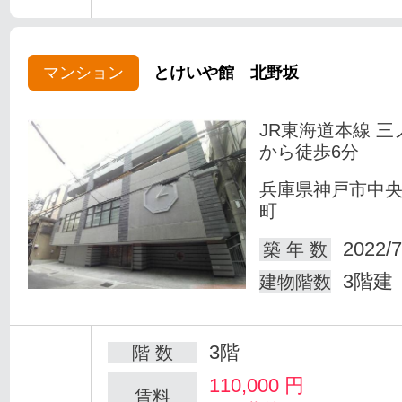
マンション
とけいや館 北野坂
JR東海道本線 三
から徒歩6分
兵庫県神戸市中
町
2022/7
築 年 数
3階建
建物階数
3階
階 数
110,000
円
賃料