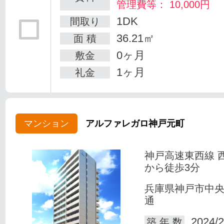
管理費等： 10,000円
1DK
間取り
36.21㎡
面 積
0ヶ月
敷金
1ヶ月
礼金
マンション
アルファレガロ神戸元町
神戸高速東西線 
から徒歩3分
兵庫県神戸市中
通
2024/2
築 年 数