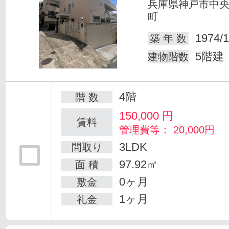
兵庫県神戸市中
町
1974/1
築 年 数
5階建
建物階数
4階
階 数
150,000
円
賃料
管理費等： 20,000円
3LDK
間取り
97.92㎡
面 積
0ヶ月
敷金
1ヶ月
礼金