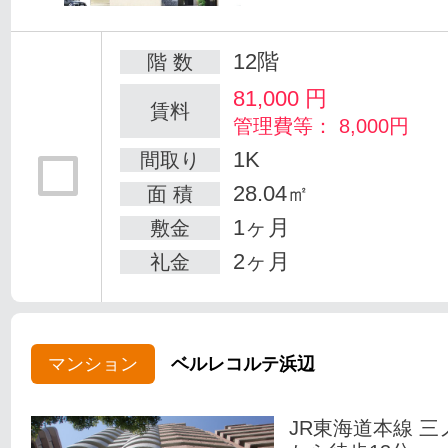
12階
階 数
81,000
円
賃料
管理費等： 8,000円
1K
間取り
28.04㎡
面 積
1ヶ月
敷金
2ヶ月
礼金
マンション
ベルレコルテ浜辺
JR東海道本線 三