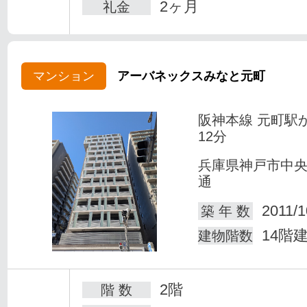
2ヶ月
礼金
マンション
アーバネックスみなと元町
阪神本線 元町駅
12分
兵庫県神戸市中
通
2011/1
築 年 数
14階
建物階数
2階
階 数