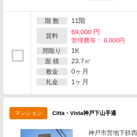
11階
階 数
69,000
円
賃料
管理費等： 8,000円
1K
間取り
23.7㎡
面 積
0ヶ月
敷金
1ヶ月
礼金
マンション
Citta・Vista神戸下山手通
神戸市営地下鉄