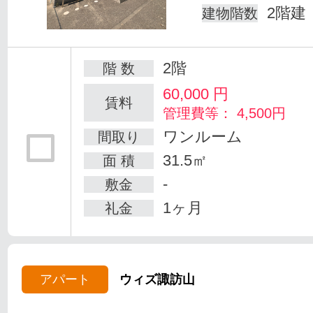
2階建
建物階数
2階
階 数
60,000
円
賃料
管理費等： 4,500円
ワンルーム
間取り
31.5㎡
面 積
-
敷金
1ヶ月
礼金
アパート
ウィズ諏訪山