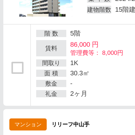
15階
建物階数
5階
階 数
86,000
円
賃料
管理費等： 8,000円
1K
間取り
30.3㎡
面 積
-
敷金
2ヶ月
礼金
マンション
リリーフ中山手