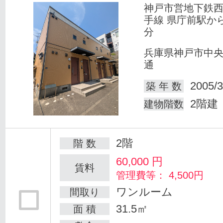
神戸市営地下鉄
手線 県庁前駅か
分
兵庫県神戸市中
通
2005/3
築 年 数
2階建
建物階数
2階
階 数
60,000
円
賃料
管理費等： 4,500円
ワンルーム
間取り
31.5㎡
面 積