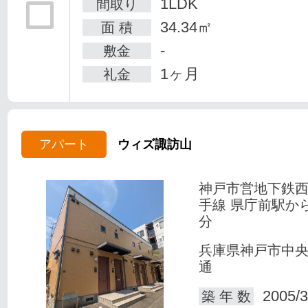
1LDK
間取り
34.34㎡
面 積
-
敷金
1ヶ月
礼金
アパート
ウィズ諏訪山
神戸市営地下鉄
手線 県庁前駅か
分
兵庫県神戸市中
通
2005/3
築 年 数