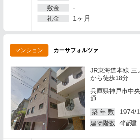
-
敷金
1ヶ月
礼金
マンション
カーサフォルツァ
JR東海道本線 三
から徒歩18分
兵庫県神戸市中
通
1974/1
築 年 数
4階建
建物階数