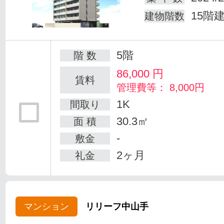
15階
建物階数
5階
階 数
86,000
円
賃料
管理費等： 8,000円
1K
間取り
30.3㎡
面 積
-
敷金
2ヶ月
礼金
マンション
リリーフ中山手