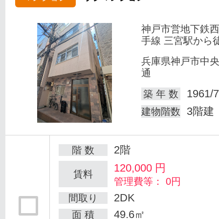
神戸市営地下鉄
手線 三宮駅から
兵庫県神戸市中
通
1961/7
築 年 数
3階建
建物階数
2階
階 数
120,000
円
賃料
管理費等： 0円
2DK
間取り
49.6㎡
面 積