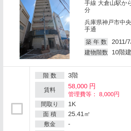
手線 大倉山駅か
分
兵庫県神戸市中
手通
2011/7
築 年 数
10階
建物階数
3階
階 数
58,000
円
賃料
管理費等： 8,000円
1K
間取り
25.41㎡
面 積
-
敷金