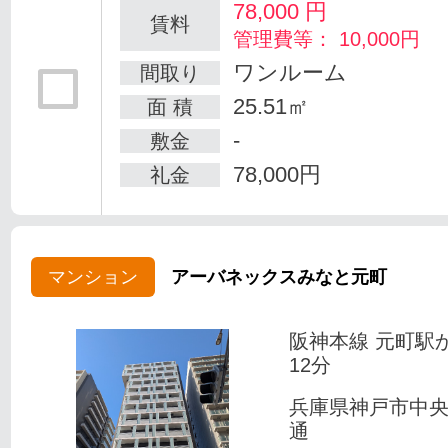
78,000
円
賃料
管理費等： 10,000円
ワンルーム
間取り
25.51㎡
面 積
-
敷金
78,000円
礼金
マンション
アーバネックスみなと元町
阪神本線 元町駅
12分
兵庫県神戸市中
通