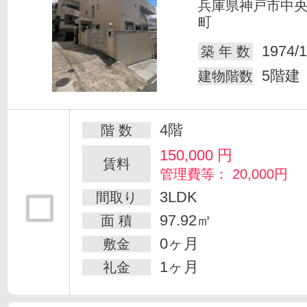
兵庫県神戸市中
町
1974/1
築 年 数
5階建
建物階数
4階
階 数
150,000
円
賃料
管理費等： 20,000円
3LDK
間取り
97.92㎡
面 積
0ヶ月
敷金
1ヶ月
礼金