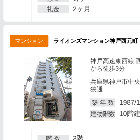
2ヶ月
礼金
マンション
ライオンズマンション神戸西元町
神戸高速東西線 
から徒歩3分
兵庫県神戸市中
狭通
1987/1
築 年 数
10階
建物階数
3階
階 数