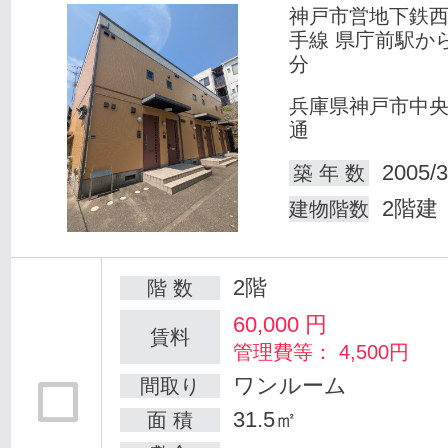
神戸市営地下鉄
手線 県庁前駅か
分
兵庫県神戸市中
通
2005/3
築 年 数
2階建
建物階数
2階
階 数
60,000
円
賃料
管理費等： 4,500円
ワンルーム
間取り
31.5㎡
面 積