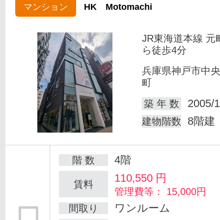
マンション
HK Motomachi
JR東海道本線 元
ら徒歩4分
兵庫県神戸市中
町
2005/1
築 年 数
8階建
建物階数
4階
階 数
110,550
円
賃料
管理費等： 15,000円
ワンルーム
間取り