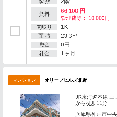
2階
階 数
66,100
円
賃料
管理費等： 10,000円
1K
間取り
23.3㎡
面 積
0円
敷金
1ヶ月
礼金
マンション
オリーブヒルズ北野
JR東海道本線 三
から徒歩11分
兵庫県神戸市中