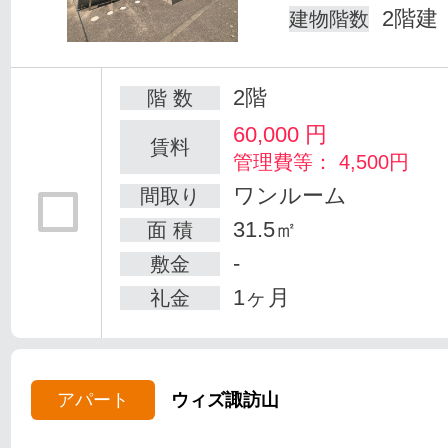
2階建
建物階数
2階
階 数
60,000
円
賃料
管理費等： 4,500円
ワンルーム
間取り
31.5㎡
面 積
-
敷金
1ヶ月
礼金
アパート
ウィズ諏訪山