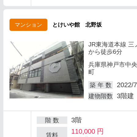
マンション
とけいや館 北野坂
JR東海道本線 三
から徒歩6分
兵庫県神戸市中
町
2022/7
築 年 数
3階建
建物階数
3階
階 数
110,000
円
賃料