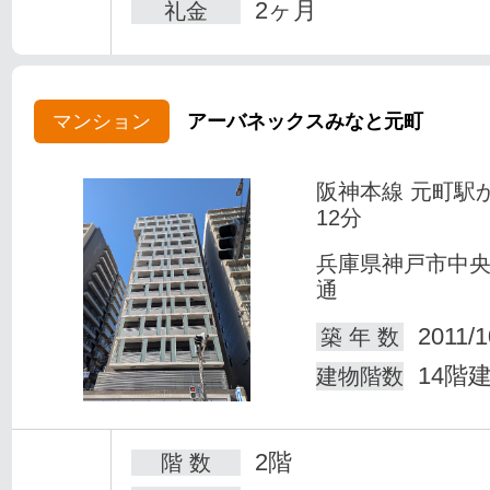
2ヶ月
礼金
マンション
アーバネックスみなと元町
阪神本線 元町駅
12分
兵庫県神戸市中
通
2011/1
築 年 数
14階
建物階数
2階
階 数