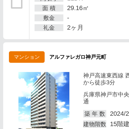
29.16㎡
面 積
-
敷金
2ヶ月
礼金
マンション
アルファレガロ神戸元町
神戸高速東西線 
から徒歩3分
兵庫県神戸市中
通
2024/2
築 年 数
15階
建物階数