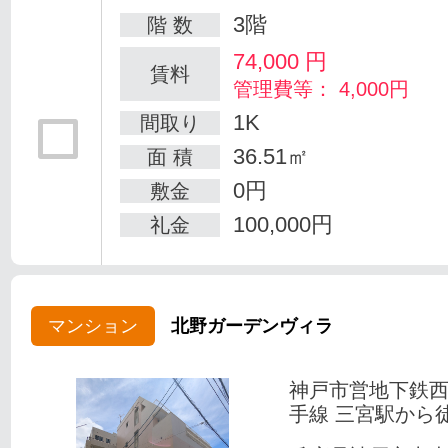
3階
階 数
74,000
円
賃料
管理費等： 4,000円
1K
間取り
36.51㎡
面 積
0円
敷金
100,000円
礼金
マンション
北野ガーデンヴィラ
神戸市営地下鉄
手線 三宮駅から徒