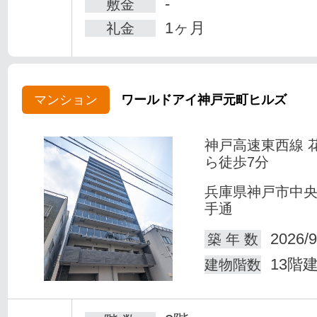
-
敷金
1ヶ月
礼金
マンション
ワールドアイ神戸元町ヒルズ
神戸高速東西線 
ら徒歩7分
兵庫県神戸市中
手通
2026/9
築 年 数
13階
建物階数