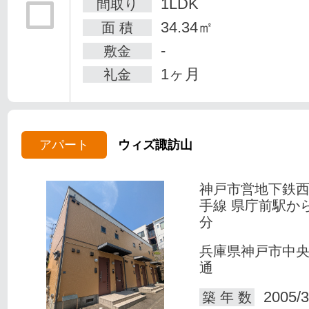
1LDK
間取り
34.34㎡
面 積
-
敷金
1ヶ月
礼金
アパート
ウィズ諏訪山
神戸市営地下鉄
手線 県庁前駅か
分
兵庫県神戸市中
通
2005/3
築 年 数