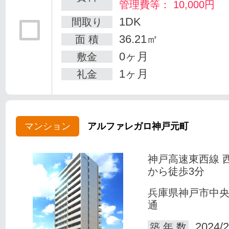
管理費等： 10,000円
1DK
間取り
36.21㎡
面 積
0ヶ月
敷金
1ヶ月
礼金
マンション
アルファレガロ神戸元町
神戸高速東西線 
から徒歩3分
兵庫県神戸市中
通
2024/2
築 年 数