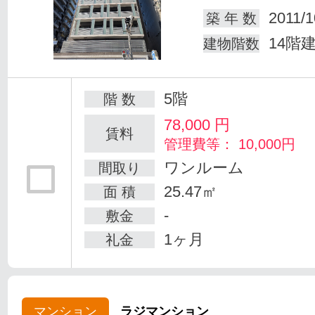
2011/1
築 年 数
14階
建物階数
5階
階 数
78,000
円
賃料
管理費等： 10,000円
ワンルーム
間取り
25.47㎡
面 積
-
敷金
1ヶ月
礼金
マンション
ラジマンション