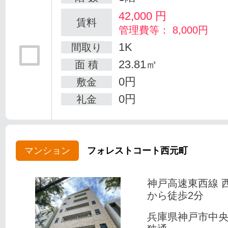
42,000
円
賃料
管理費等： 8,000円
1K
間取り
23.81㎡
面 積
0円
敷金
0円
礼金
マンション
フォレストコート西元町
神戸高速東西線 
から徒歩2分
兵庫県神戸市中