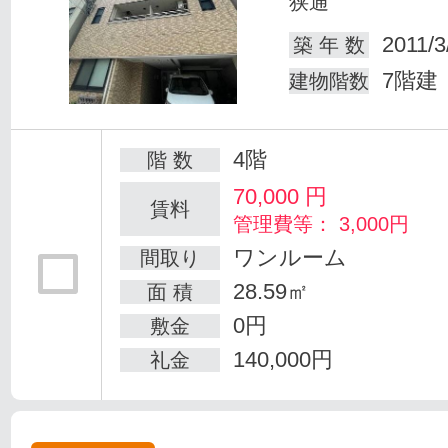
狭通
2011/3
築 年 数
7階建
建物階数
4階
階 数
70,000
円
賃料
管理費等： 3,000円
ワンルーム
間取り
28.59㎡
面 積
0円
敷金
140,000円
礼金