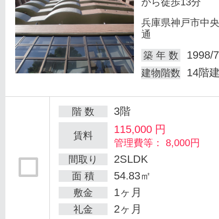
から徒歩13分
兵庫県神戸市中
通
1998/7
築 年 数
14階
建物階数
3階
階 数
115,000
円
賃料
管理費等： 8,000円
2SLDK
間取り
54.83㎡
面 積
1ヶ月
敷金
2ヶ月
礼金