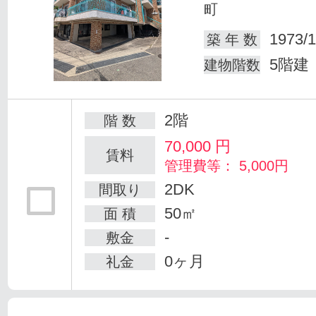
町
1973/1
築 年 数
5階建
建物階数
2階
階 数
70,000
円
賃料
管理費等： 5,000円
2DK
間取り
50㎡
面 積
-
敷金
0ヶ月
礼金