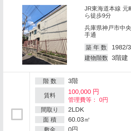
JR東海道本線 元
ら徒歩9分
兵庫県神戸市中
手通
1982/3
築 年 数
3階建
建物階数
3階
階 数
100,000
円
賃料
管理費等： 0円
2LDK
間取り
60.03㎡
面 積
0円
敷金