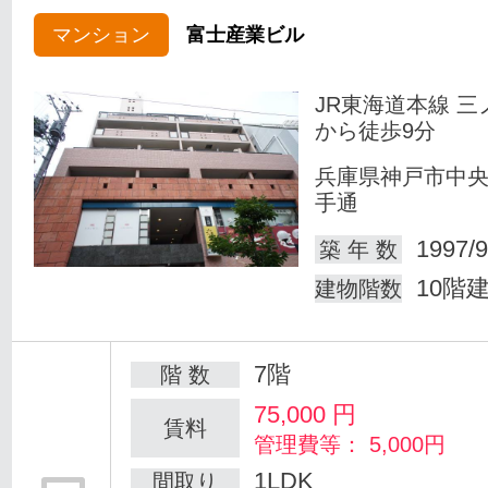
マンション
富士産業ビル
JR東海道本線 三
から徒歩9分
兵庫県神戸市中
手通
1997/9
築 年 数
10階
建物階数
7階
階 数
75,000
円
賃料
管理費等： 5,000円
1LDK
間取り