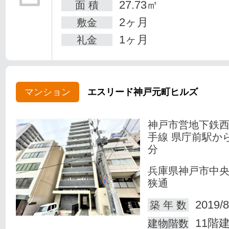
27.73㎡
面 積
2ヶ月
敷金
1ヶ月
礼金
マンション
エスリード神戸元町ヒルズ
神戸市営地下鉄
手線 県庁前駅か
分
兵庫県神戸市中
狭通
2019/8
築 年 数
11階
建物階数