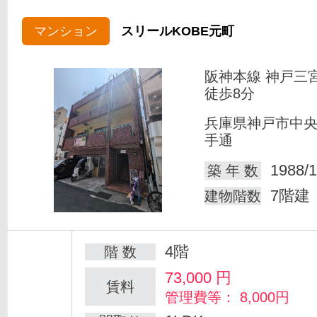
マンション
スリールKOBE元町
阪神本線 神戸三
徒歩8分
兵庫県神戸市中
手通
1988/1
築 年 数
7階建
建物階数
4階
階 数
73,000
円
賃料
管理費等： 8,000円