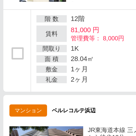
12階
階 数
81,000
円
賃料
管理費等： 8,000円
1K
間取り
28.04㎡
面 積
1ヶ月
敷金
2ヶ月
礼金
マンション
ベルレコルテ浜辺
JR東海道本線 三