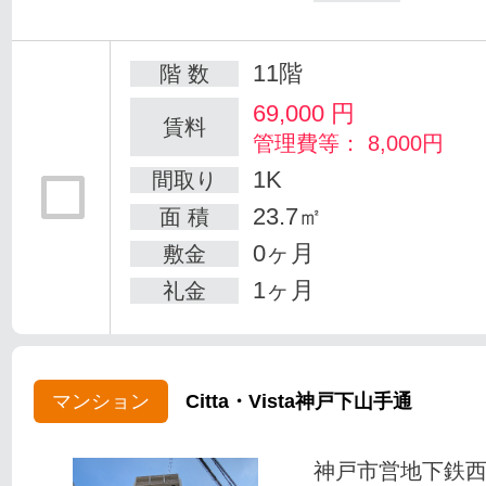
11階
階 数
69,000
円
賃料
管理費等： 8,000円
1K
間取り
23.7㎡
面 積
0ヶ月
敷金
1ヶ月
礼金
マンション
Citta・Vista神戸下山手通
神戸市営地下鉄