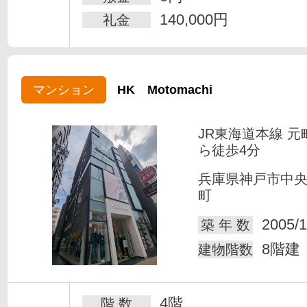
140,000円
礼金
マンション
HK Motomachi
JR東海道本線 元
ら徒歩4分
兵庫県神戸市中
町
2005/1
築 年 数
8階建
建物階数
4階
階 数