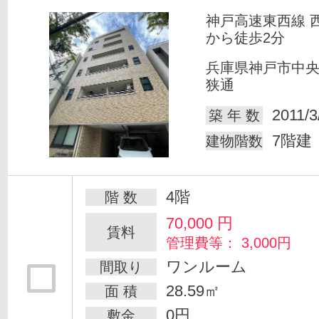
神戸高速東西線 
から徒歩2分
兵庫県神戸市中
狭通
2011/3
築 年 数
7階建
建物階数
4階
階 数
70,000
円
賃料
管理費等： 3,000円
ワンルーム
間取り
28.59㎡
面 積
0円
敷金