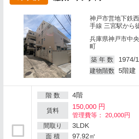
神戸市営地下鉄
手線 三宮駅から徒
兵庫県神戸市中
町
1974/1
築 年 数
5階建
建物階数
4階
階 数
150,000
円
賃料
管理費等： 20,000円
3LDK
間取り
97.92㎡
面 積