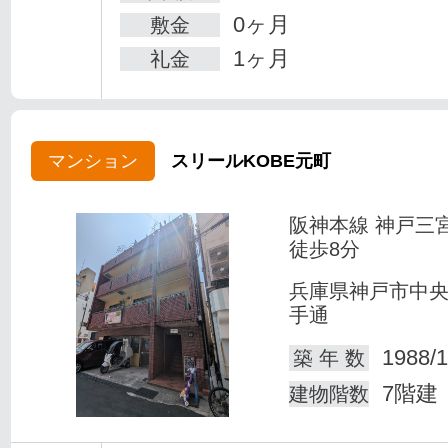
0ヶ月
敷金
1ヶ月
礼金
マンション
スリールKOBE元町
阪神本線 神戸三
徒歩8分
兵庫県神戸市中
手通
1988/1
築 年 数
7階建
建物階数