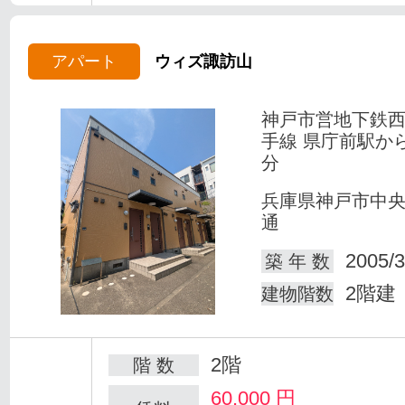
アパート
ウィズ諏訪山
神戸市営地下鉄
手線 県庁前駅か
分
兵庫県神戸市中
通
2005/3
築 年 数
2階建
建物階数
2階
階 数
60,000
円