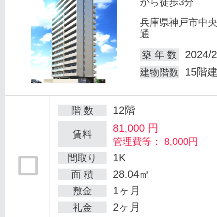
から徒歩3分
兵庫県神戸市中
通
2024/2
築 年 数
15階
建物階数
12階
階 数
81,000
円
賃料
管理費等： 8,000円
1K
間取り
28.04㎡
面 積
1ヶ月
敷金
2ヶ月
礼金