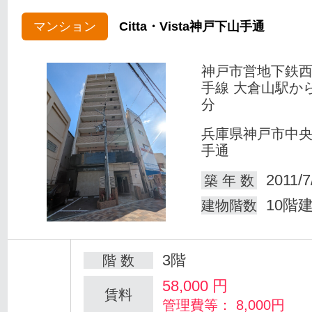
マンション
Citta・Vista神戸下山手通
神戸市営地下鉄
手線 大倉山駅か
分
兵庫県神戸市中
手通
2011/7
築 年 数
10階
建物階数
3階
階 数
58,000
円
賃料
管理費等： 8,000円