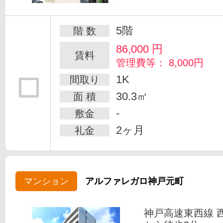
5階
階 数
86,000
円
賃料
管理費等： 8,000円
1K
間取り
30.3㎡
面 積
-
敷金
2ヶ月
礼金
マンション
アルファレガロ神戸元町
神戸高速東西線 