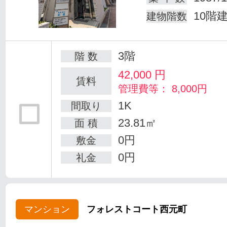
10階
建物階数
3階
階 数
42,000
円
賃料
管理費等： 8,000円
1K
間取り
23.81㎡
面 積
0円
敷金
0円
礼金
マンション
フォレストコート西元町