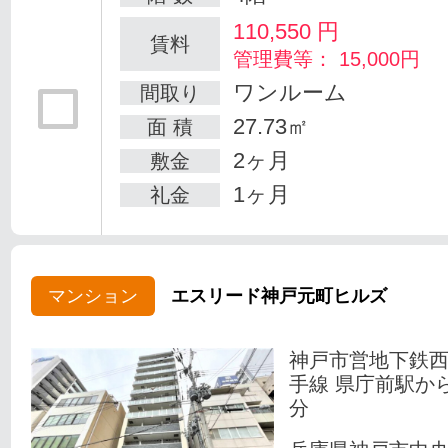
110,550
円
賃料
管理費等： 15,000円
ワンルーム
間取り
27.73㎡
面 積
2ヶ月
敷金
1ヶ月
礼金
マンション
エスリード神戸元町ヒルズ
神戸市営地下鉄
手線 県庁前駅か
分