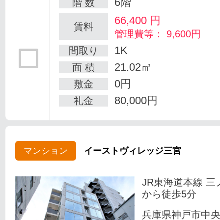
6階
階 数
66,400
円
賃料
管理費等： 9,600円
1K
間取り
21.02㎡
面 積
0円
敷金
80,000円
礼金
マンション
イーストヴィレッジ三宮
JR東海道本線 三
から徒歩5分
兵庫県神戸市中