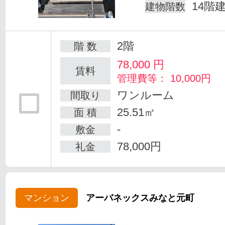
14階
建物階数
2階
階 数
78,000
円
賃料
管理費等： 10,000円
ワンルーム
間取り
25.51㎡
面 積
-
敷金
78,000円
礼金
マンション
アーバネックスみなと元町