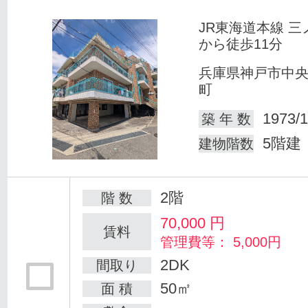
JR東海道本線 三
から徒歩11分
兵庫県神戸市中
町
1973/1
築 年 数
5階建
建物階数
2階
階 数
70,000
円
賃料
管理費等： 5,000円
2DK
間取り
50㎡
面 積