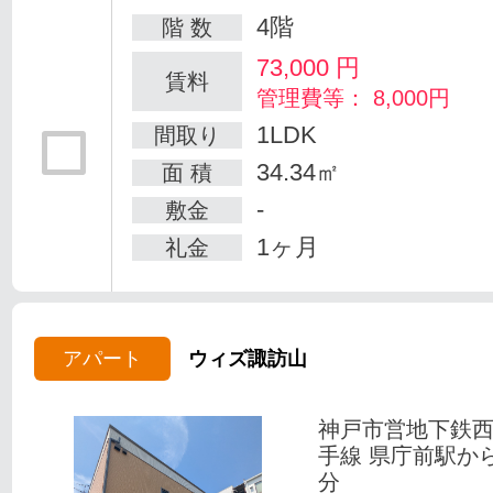
4階
階 数
73,000
円
賃料
管理費等： 8,000円
1LDK
間取り
34.34㎡
面 積
-
敷金
1ヶ月
礼金
アパート
ウィズ諏訪山
神戸市営地下鉄
手線 県庁前駅か
分