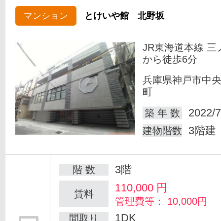
マンション
とけいや館 北野坂
JR東海道本線 三
から徒歩6分
兵庫県神戸市中
町
2022/7
築 年 数
3階建
建物階数
3階
階 数
110,000
円
賃料
管理費等： 10,000円
1DK
間取り