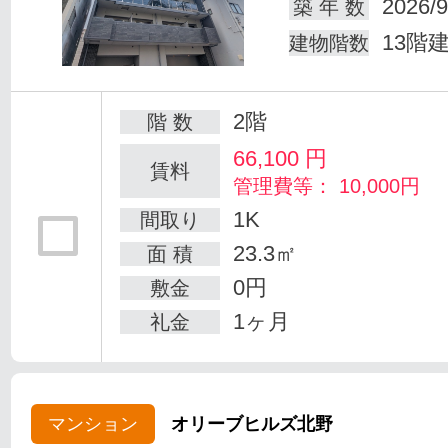
2026/9
築 年 数
13階
建物階数
2階
階 数
66,100
円
賃料
管理費等： 10,000円
1K
間取り
23.3㎡
面 積
0円
敷金
1ヶ月
礼金
マンション
オリーブヒルズ北野