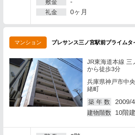
-
敷金
0ヶ月
礼金
マンション
プレサンス三ノ宮駅前プライムタ
JR東海道本線 三
から徒歩3分
兵庫県神戸市中
緒町
2009/4
築 年 数
10階
建物階数