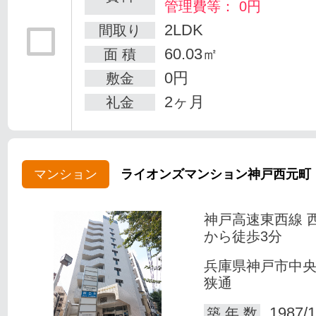
管理費等： 0円
2LDK
間取り
60.03㎡
面 積
0円
敷金
2ヶ月
礼金
マンション
ライオンズマンション神戸西元町
神戸高速東西線 
から徒歩3分
兵庫県神戸市中
狭通
1987/1
築 年 数