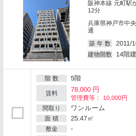
阪神本線 元町駅
12分
兵庫県神戸市中
通
2011/1
築 年 数
14階
建物階数
5階
階 数
78,000
円
賃料
管理費等： 10,000円
ワンルーム
間取り
25.47㎡
面 積
-
敷金