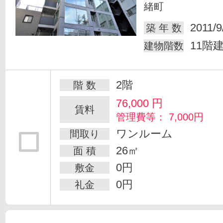
緒町
2011/9
築 年 数
11階
建物階数
2階
階 数
76,000
円
賃料
管理費等： 7,000円
ワンルーム
間取り
26㎡
面 積
0円
敷金
0円
礼金