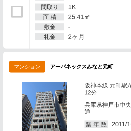
1K
間取り
25.41㎡
面 積
-
敷金
2ヶ月
礼金
マンション
アーバネックスみなと元町
阪神本線 元町駅
12分
兵庫県神戸市中
通
2011/1
築 年 数