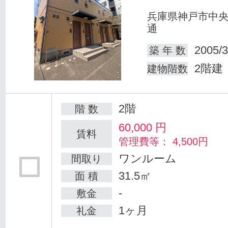
兵庫県神戸市中
通
2005/3
築 年 数
2階建
建物階数
2階
階 数
60,000
円
賃料
管理費等： 4,500円
ワンルーム
間取り
31.5㎡
面 積
-
敷金
1ヶ月
礼金