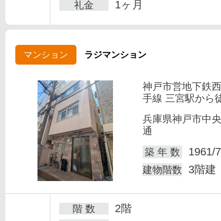
1ヶ月
礼金
マンション
ラジマンション
神戸市営地下鉄
手線 三宮駅から
兵庫県神戸市中
通
1961/7
築 年 数
3階建
建物階数
2階
階 数