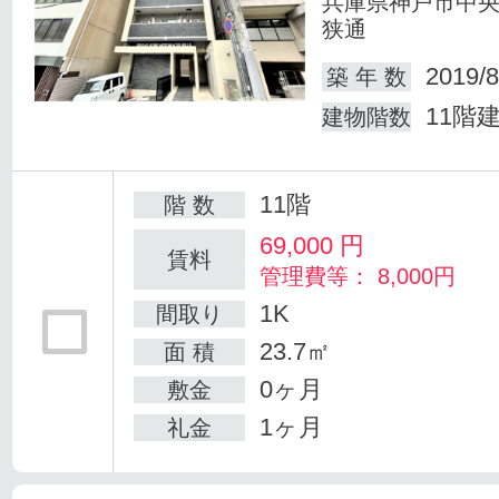
兵庫県神戸市中
狭通
2019/8
築 年 数
11階
建物階数
11階
階 数
69,000
円
賃料
管理費等： 8,000円
1K
間取り
23.7㎡
面 積
0ヶ月
敷金
1ヶ月
礼金