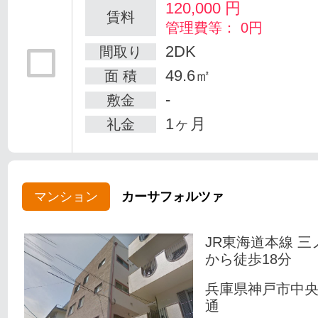
120,000
円
賃料
管理費等： 0円
2DK
間取り
49.6㎡
面 積
-
敷金
1ヶ月
礼金
マンション
カーサフォルツァ
JR東海道本線 三
から徒歩18分
兵庫県神戸市中
通