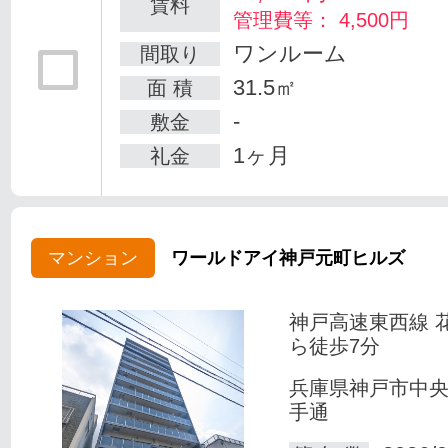
賃料
管理費等： 4,500円
ワンルーム
間取り
31.5㎡
面 積
-
敷金
1ヶ月
礼金
マンション
ワールドアイ神戸元町ヒルズ
神戸高速東西線 
ら徒歩7分
兵庫県神戸市中
手通