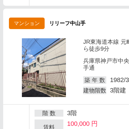
マンション
リリーフ中山手
JR東海道本線 元
ら徒歩9分
兵庫県神戸市中
手通
1982/3
築 年 数
3階建
建物階数
3階
階 数
100,000
円
賃料