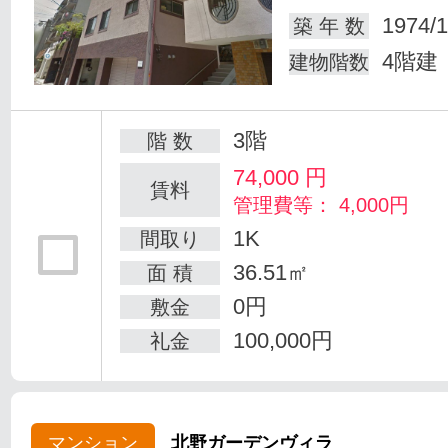
1974/1
築 年 数
4階建
建物階数
3階
階 数
74,000
円
賃料
管理費等： 4,000円
1K
間取り
36.51㎡
面 積
0円
敷金
100,000円
礼金
マンション
北野ガーデンヴィラ