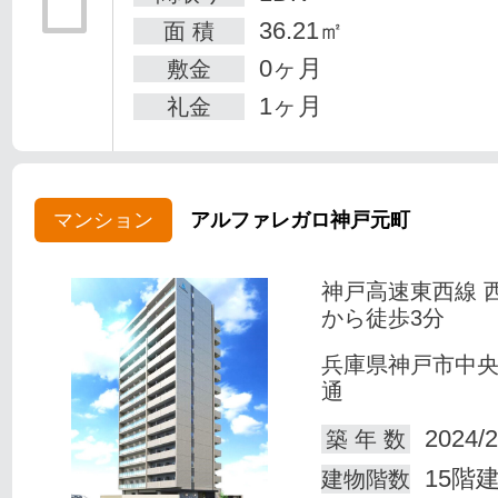
36.21㎡
面 積
0ヶ月
敷金
1ヶ月
礼金
マンション
アルファレガロ神戸元町
神戸高速東西線 
から徒歩3分
兵庫県神戸市中
通
2024/2
築 年 数
15階
建物階数