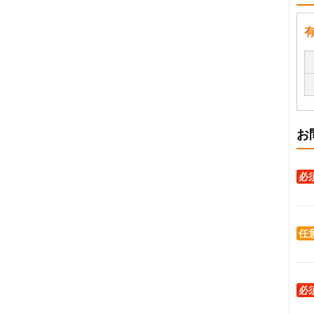
お
必
任
必