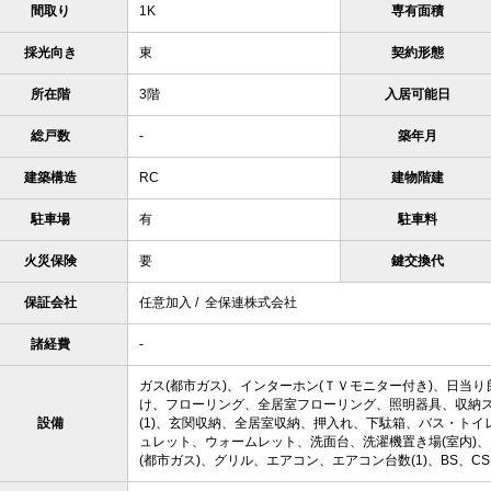
間取り
1K
専有面積
採光向き
東
契約形態
所在階
3階
入居可能日
総戸数
-
築年月
建築構造
RC
建物階建
駐車場
有
駐車料
火災保険
要
鍵交換代
保証会社
任意加入 / 全保連株式会社
諸経費
-
ガス(都市ガス)、インターホン(ＴＶモニター付き)、日当
け、フローリング、全居室フローリング、照明器具、収納
設備
(1)、玄関収納、全居室収納、押入れ、下駄箱、バス・トイ
ュレット、ウォームレット、洗面台、洗濯機置き場(室内)、
(都市ガス)、グリル、エアコン、エアコン台数(1)、BS、C