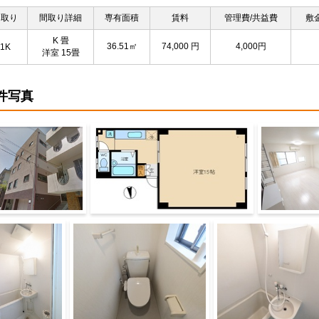
間取り
間取り詳細
専有面積
賃料
管理費/共益費
敷
K 畳
36.51㎡
74,000
円
4,000円
1K
洋室 15畳
件写真
物外観
広い１Kです
広いので色々
来ます