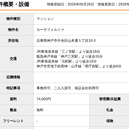
件概要・設備
情報登録日：2026年06月26日
情報更新日：2026年
物件種別
マンション
物件名
カーサフォルツァ
所在地
兵庫県神戸市中央区山本通５丁目10-3
JR東海道本線「三ノ宮駅」より徒歩18分
阪急神戸本線「神戸三宮駅」より徒歩16分
交通
JR東海道本線「元町駅」より徒歩10分
神戸市営地下鉄西神・山手線「県庁前駅」より徒歩6分
近隣情報
特記事項
事務所可、二人入居可、保証会社利用可
賃料
74,000円
管理費/共益費
敷金
無料
礼金
フリーレント
-
保険