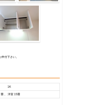
洗面所
お申付下さい。
1K
 畳 、 洋室 15畳