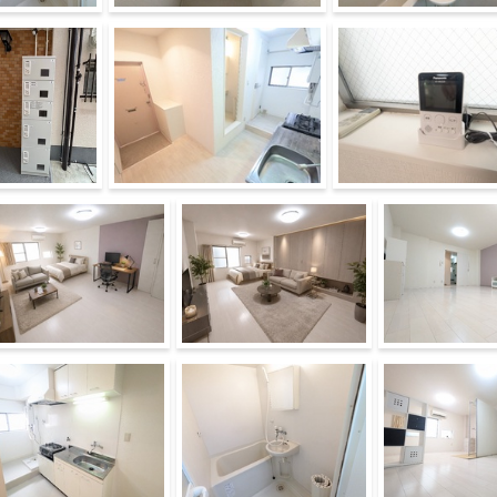
ス
ウォシュレット新調
洗面所
配ボックス
玄関
モニターホンに取替
メージ図
イメージ図
その他部屋・スペ