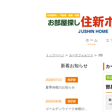
ホーム
エ
home
トップページ
≫
カーサフォルツァ
≫
3階
新着お知らせ
カ
敷金
2026/07/13
部
夏季休暇のお知らせ
事
2026/04/06
一
ゴールデンウイーク休暇のお知らせ