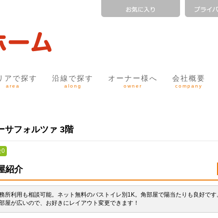
リアで探す
沿線で探す
オーナー様へ
会社概要
area
along
owner
company
ーサフォルツァ 3階
0
屋紹介
務所利用も相談可能。ネット無料のバストイレ別1K。角部屋で陽当たりも良好です
部屋が広いので、お好きにレイアウト変更できます！