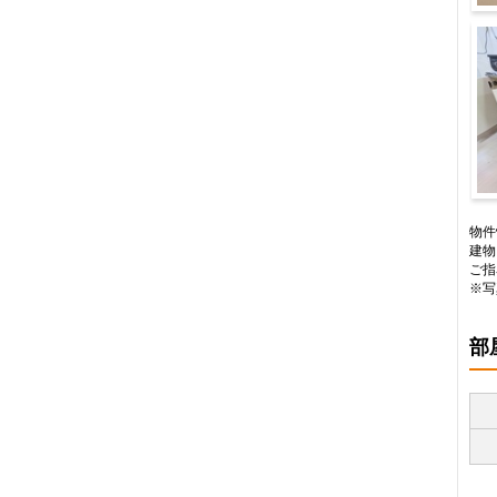
キ
収
物件
建物
ご指
※写
部