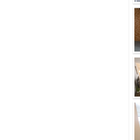
バ
宅
イ