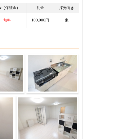
金（保証金）
礼金
採光向き
無料
100,000円
東
な使い方が出
キッチン