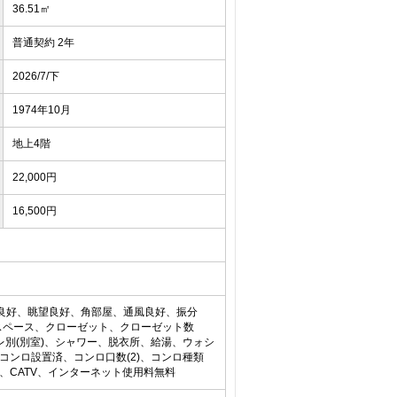
36.51㎡
普通契約 2年
2026/7/下
1974年10月
地上4階
22,000円
16,500円
り良好、眺望良好、角部屋、通風良好、振分
スペース、クローゼット、クローゼット数
レ別(別室)、シャワー、脱衣所、給湯、ウォシ
コンロ設置済、コンロ口数(2)、コンロ種類
S、CATV、インターネット使用料無料