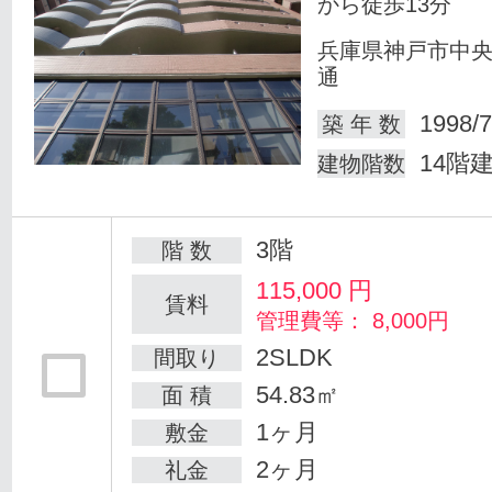
から徒歩13分
兵庫県神戸市中
通
1998/7
築 年 数
14階
建物階数
3階
階 数
115,000
円
賃料
管理費等： 8,000円
2SLDK
間取り
54.83㎡
面 積
1ヶ月
敷金
2ヶ月
礼金