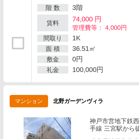
3階
階 数
74,000
円
賃料
管理費等： 4,000円
1K
間取り
36.51㎡
面 積
0円
敷金
100,000円
礼金
マンション
北野ガーデンヴィラ
神戸市営地下鉄
手線 三宮駅から徒