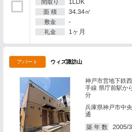
1LDK
間取り
34.34㎡
面 積
-
敷金
1ヶ月
礼金
アパート
ウィズ諏訪山
神戸市営地下鉄
手線 県庁前駅か
分
兵庫県神戸市中
通
2005/3
築 年 数