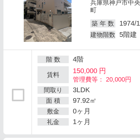
兵庫県神戸市中
町
1974/1
築 年 数
5階建
建物階数
4階
階 数
150,000
円
賃料
管理費等： 20,000円
3LDK
間取り
97.92㎡
面 積
0ヶ月
敷金
1ヶ月
礼金