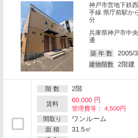
神戸市営地下鉄
手線 県庁前駅か
分
兵庫県神戸市中
通
2005/3
築 年 数
2階建
建物階数
2階
階 数
60,000
円
賃料
管理費等： 4,500円
ワンルーム
間取り
31.5㎡
面 積