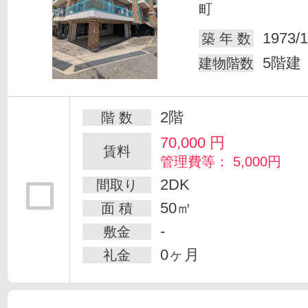
町
1973/1
築 年 数
5階建
建物階数
2階
階 数
70,000
円
賃料
管理費等： 5,000円
2DK
間取り
50㎡
面 積
-
敷金
0ヶ月
礼金