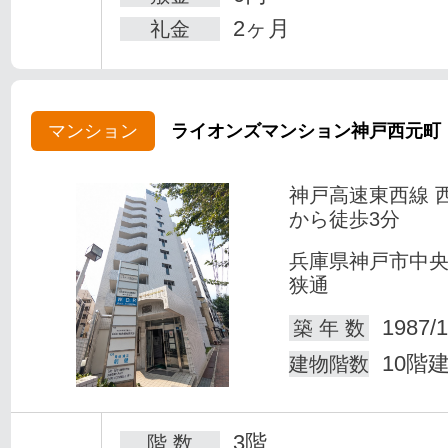
2ヶ月
礼金
マンション
ライオンズマンション神戸西元町
神戸高速東西線 
から徒歩3分
兵庫県神戸市中
狭通
1987/1
築 年 数
10階
建物階数
3階
階 数