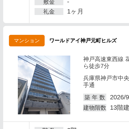
-
敷金
1ヶ月
礼金
マンション
ワールドアイ神戸元町ヒルズ
神戸高速東西線 
ら徒歩7分
兵庫県神戸市中
手通
2026/9
築 年 数
13階
建物階数