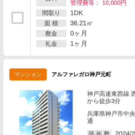
管理費等： 10,000円
1DK
間取り
36.21㎡
面 積
0ヶ月
敷金
1ヶ月
礼金
マンション
アルファレガロ神戸元町
神戸高速東西線 
から徒歩3分
兵庫県神戸市中
通
2024/2
築 年 数