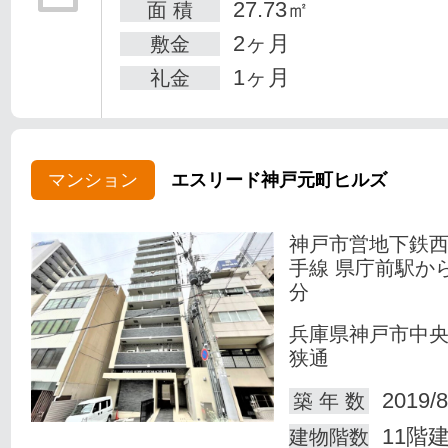
27.73㎡
面 積
2ヶ月
敷金
1ヶ月
礼金
マンション
エスリード神戸元町ヒルズ
神戸市営地下鉄
手線 県庁前駅か
分
兵庫県神戸市中
狭通
2019/8
築 年 数
11階
建物階数