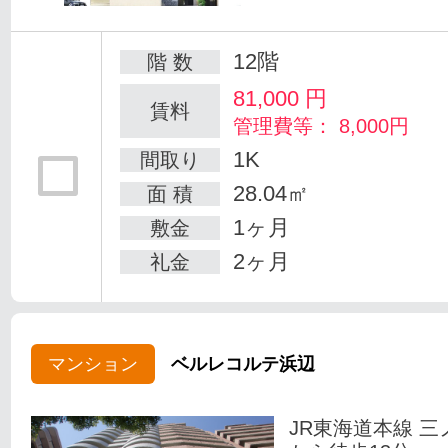
12階
階 数
81,000
円
賃料
管理費等： 8,000円
1K
間取り
28.04㎡
面 積
1ヶ月
敷金
2ヶ月
礼金
マンション
ベルレコルテ浜辺
JR東海道本線 三