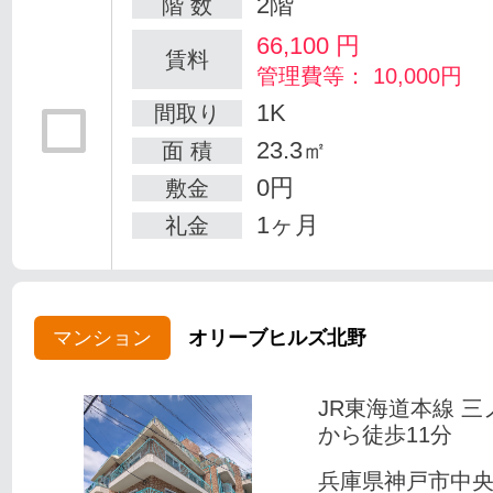
2階
階 数
66,100
円
賃料
管理費等： 10,000円
1K
間取り
23.3㎡
面 積
0円
敷金
1ヶ月
礼金
マンション
オリーブヒルズ北野
JR東海道本線 三
から徒歩11分
兵庫県神戸市中