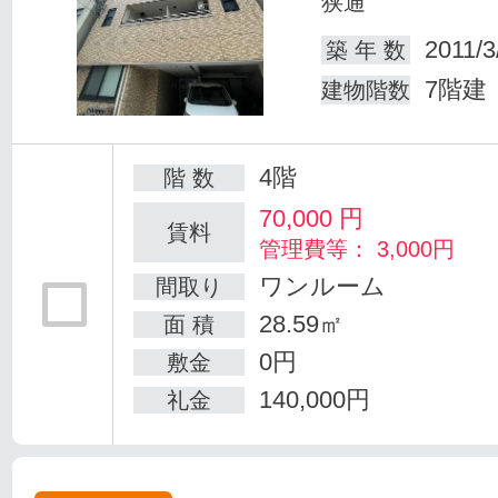
狭通
2011/3
築 年 数
7階建
建物階数
4階
階 数
70,000
円
賃料
管理費等： 3,000円
ワンルーム
間取り
28.59㎡
面 積
0円
敷金
140,000円
礼金