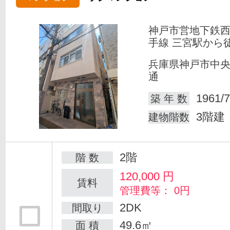
神戸市営地下鉄
手線 三宮駅から
兵庫県神戸市中
通
1961/7
築 年 数
3階建
建物階数
2階
階 数
120,000
円
賃料
管理費等： 0円
2DK
間取り
49.6㎡
面 積