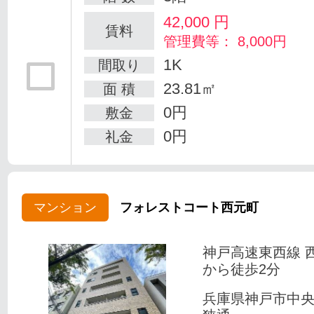
42,000
円
賃料
管理費等： 8,000円
1K
間取り
23.81㎡
面 積
0円
敷金
0円
礼金
マンション
フォレストコート西元町
神戸高速東西線 
から徒歩2分
兵庫県神戸市中