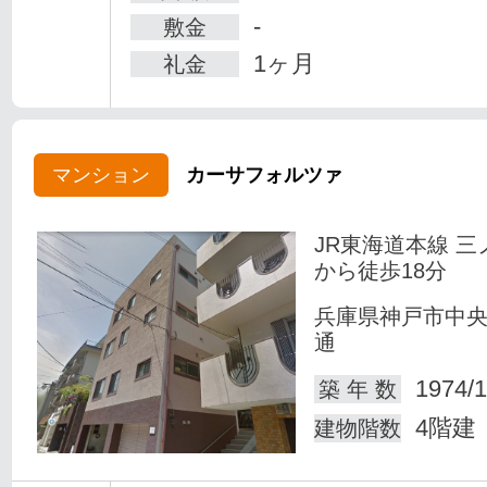
-
敷金
1ヶ月
礼金
マンション
カーサフォルツァ
JR東海道本線 三
から徒歩18分
兵庫県神戸市中
通
1974/1
築 年 数
4階建
建物階数