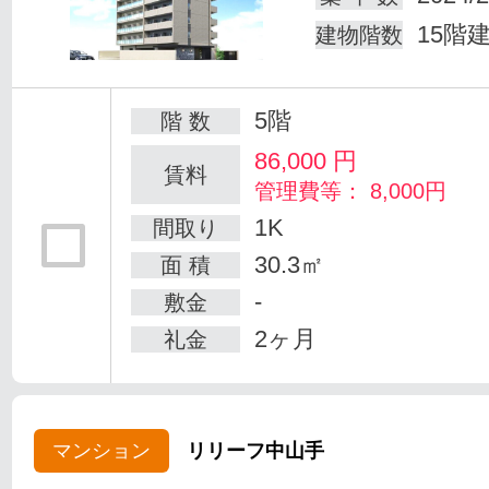
15階
建物階数
5階
階 数
86,000
円
賃料
管理費等： 8,000円
1K
間取り
30.3㎡
面 積
-
敷金
2ヶ月
礼金
マンション
リリーフ中山手