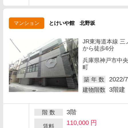
マンション
とけいや館 北野坂
JR東海道本線 三
から徒歩6分
兵庫県神戸市中
町
2022/7
築 年 数
3階建
建物階数
3階
階 数
110,000
円
賃料