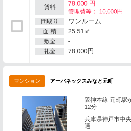
78,000
円
賃料
管理費等： 10,000円
ワンルーム
間取り
25.51㎡
面 積
-
敷金
78,000円
礼金
マンション
アーバネックスみなと元町
阪神本線 元町駅
12分
兵庫県神戸市中
通