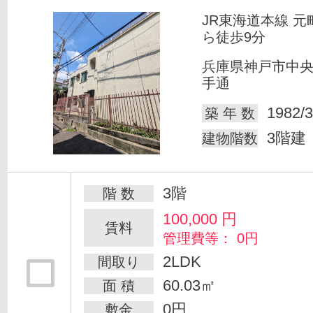
JR東海道本線 元
ら徒歩9分
兵庫県神戸市中
手通
1982/3
築 年 数
3階建
建物階数
3階
階 数
100,000
円
賃料
管理費等： 0円
2LDK
間取り
60.03㎡
面 積
0円
敷金