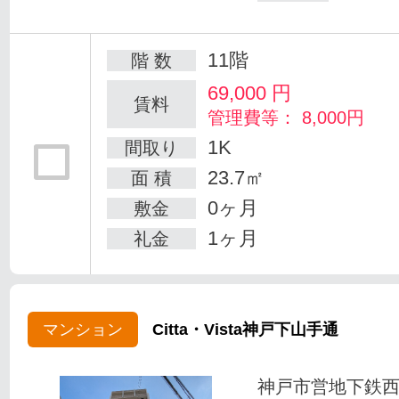
11階
階 数
69,000
円
賃料
管理費等： 8,000円
1K
間取り
23.7㎡
面 積
0ヶ月
敷金
1ヶ月
礼金
マンション
Citta・Vista神戸下山手通
神戸市営地下鉄