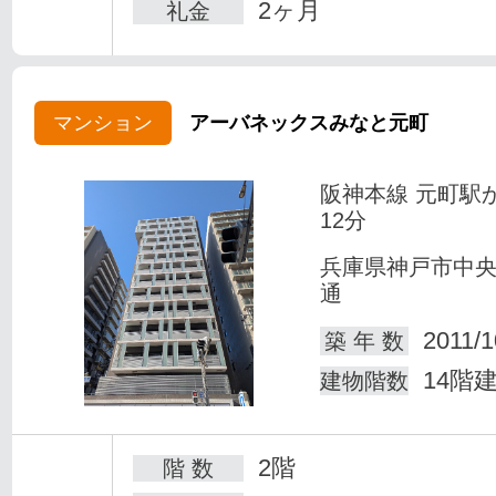
2ヶ月
礼金
マンション
アーバネックスみなと元町
阪神本線 元町駅
12分
兵庫県神戸市中
通
2011/1
築 年 数
14階
建物階数
2階
階 数