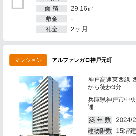
29.16㎡
面 積
-
敷金
2ヶ月
礼金
マンション
アルファレガロ神戸元町
神戸高速東西線 
から徒歩3分
兵庫県神戸市中
通
2024/2
築 年 数
15階
建物階数