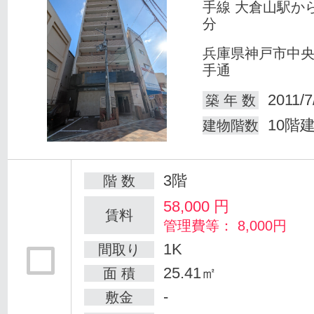
手線 大倉山駅か
分
兵庫県神戸市中
手通
2011/7
築 年 数
10階
建物階数
3階
階 数
58,000
円
賃料
管理費等： 8,000円
1K
間取り
25.41㎡
面 積
-
敷金