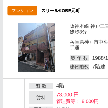
マンション
スリールKOBE元町
阪神本線 神戸三
徒歩8分
兵庫県神戸市中
手通
1988/1
築 年 数
7階建
建物階数
4階
階 数
73,000
円
賃料
管理費等： 8,000円