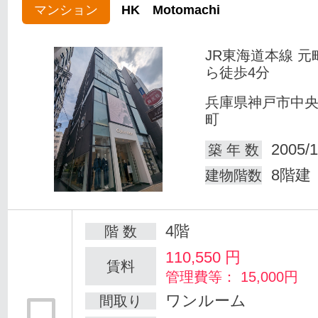
マンション
HK Motomachi
JR東海道本線 元
ら徒歩4分
兵庫県神戸市中
町
2005/1
築 年 数
8階建
建物階数
4階
階 数
110,550
円
賃料
管理費等： 15,000円
ワンルーム
間取り