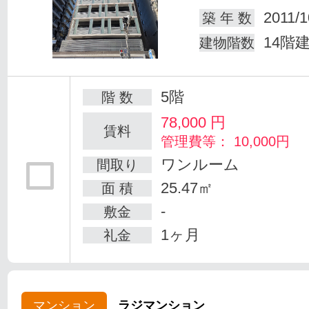
2011/1
築 年 数
14階
建物階数
5階
階 数
78,000
円
賃料
管理費等： 10,000円
ワンルーム
間取り
25.47㎡
面 積
-
敷金
1ヶ月
礼金
マンション
ラジマンション