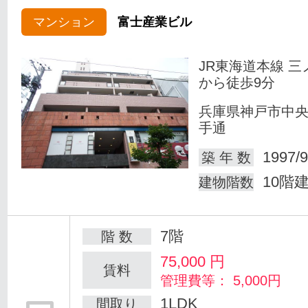
マンション
富士産業ビル
JR東海道本線 三
から徒歩9分
兵庫県神戸市中
手通
1997/9
築 年 数
10階
建物階数
7階
階 数
75,000
円
賃料
管理費等： 5,000円
1LDK
間取り