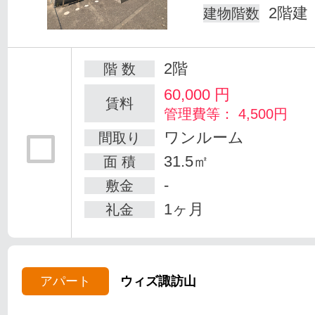
2階建
建物階数
2階
階 数
60,000
円
賃料
管理費等： 4,500円
ワンルーム
間取り
31.5㎡
面 積
-
敷金
1ヶ月
礼金
アパート
ウィズ諏訪山