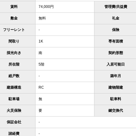
賃料
74,000円
管理費/共益費
敷金
無料
礼金
フリーレント
-
保険
間取り
1K
専有面積
採光向き
南
契約形態
所在階
5階
入居可能日
総戸数
-
築年月
建築構造
RC
建物階建
駐車場
無
駐車料
火災保険
要
鍵交換代
保証会社
-
諸経費
-