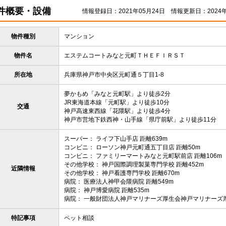
件概要・設備
情報登録日：2021年05月24日
情報更新日：2024年
物件種別
マンション
物件名
エステムコートみなと元町ＴＨＥＦＩＲＳＴ
所在地
兵庫県神戸市中央区元町通５丁目1-8
夢かもめ「みなと元町駅」より徒歩2分
JR東海道本線「元町駅」より徒歩10分
交通
神戸高速東西線「花隈駅」より徒歩4分
神戸市営地下鉄西神・山手線「県庁前駅」より徒歩11分
スーパー： ライフ下山手店 距離639m
コンビニ： ローソン神戸元町通五丁目店 距離50m
コンビニ： ファミリーマートみなと元町駅前店 距離106m
その他学校： 神戸国際調理製菓専門学校 距離452m
近隣情報
その他学校： 神戸看護専門学校 距離670m
病院： 医療法人神甲会隈病院 距離549m
病院： 神戸博愛病院 距離535m
病院： 一般財団法人神戸マリナーズ厚生会神戸マリナーズ厚
特記事項
ペット相談