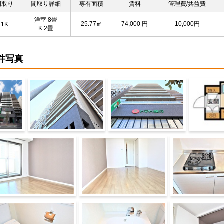
間取り
間取り詳細
専有面積
賃料
管理費/共益費
洋室 8畳
25.77㎡
74,000
円
10,000円
1K
K 2畳
件写真
物外観
建物外観
建物外観
間取り
室・リビング
その他部屋・スペース
キッチン