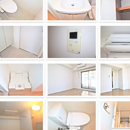
イレ
洗面所
収納
関
セキュリティ
その他設備
の他
居室・リビング
その他部屋・スペ