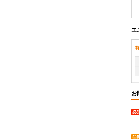
エ
お
必
任