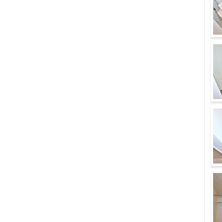
ト
玄
そ