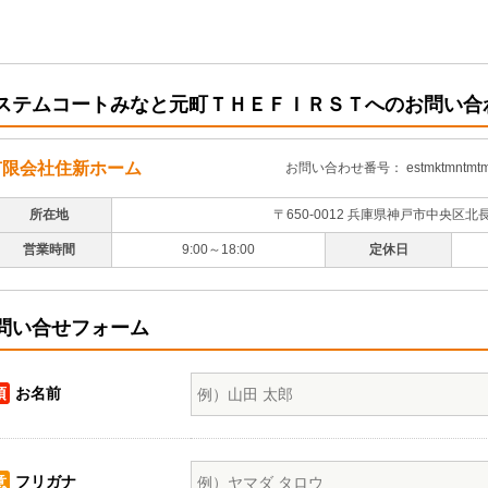
ステムコートみなと元町ＴＨＥＦＩＲＳＴへのお問い合
有限会社住新ホーム
お問い合わせ番号： estmktmntmtmc
所在地
〒650-0012 兵庫県神戸市中央区北
営業時間
9:00～18:00
定休日
問い合せフォーム
須
お名前
意
フリガナ