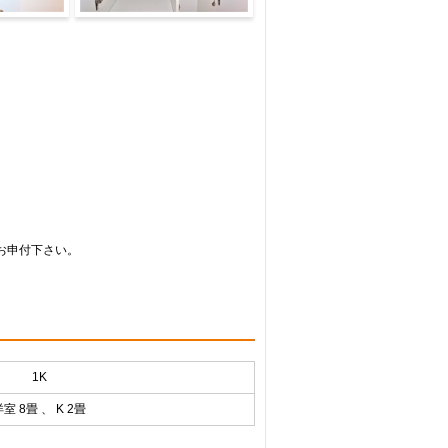
収納
お申付下さい。
1K
室 8畳 、 K 2畳