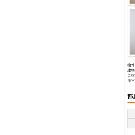
バ
物件
建物
ご指
※写
部