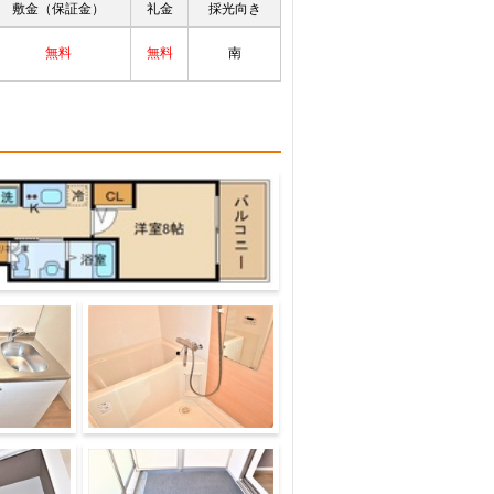
敷金（保証金）
礼金
採光向き
無料
無料
南
バス