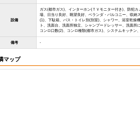
ガス(都市ガス)、インターホン(ＴＶモニター付き)、防犯
場、日当り良好、眺望良好、ベランダ・バルコニー、収納
設備
(1)、下駄箱、バス・トイレ別(別室)、シャワー、浴室乾
ト、洗面台、洗面所独立、シャンプードレッサー、洗面所に
コンロ口数(2)、コンロ種類(都市ガス)、システムキッチン
備考
-
隣マップ