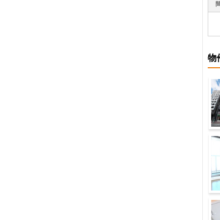
物
建
居