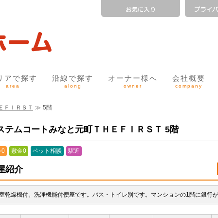
リアで探す
沿線で探す
オーナー様へ
会社概要
area
along
owner
company
ＥＦＩＲＳＴ
≫
5階
ステムコートみなと元町ＴＨＥＦＩＲＳＴ 5階
0
敷金0
ペット相談
駅近
屋紹介
室乾燥機付。洗浄機能付便座です。バス・トイレ別です。マンションの1階に銀行