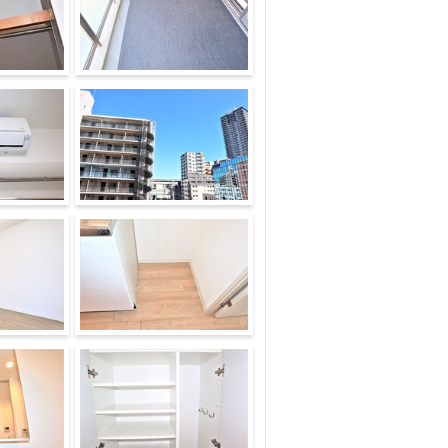
バルコニー
眺望
ース
キッチン