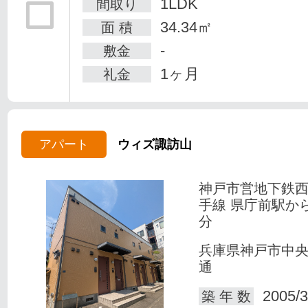
1LDK
間取り
34.34㎡
面 積
-
敷金
1ヶ月
礼金
アパート
ウィズ諏訪山
神戸市営地下鉄
手線 県庁前駅か
分
兵庫県神戸市中
通
2005/3
築 年 数