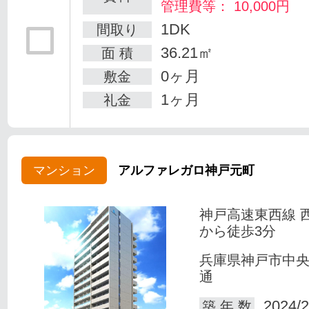
管理費等： 10,000円
1DK
間取り
36.21㎡
面 積
0ヶ月
敷金
1ヶ月
礼金
マンション
アルファレガロ神戸元町
神戸高速東西線 
から徒歩3分
兵庫県神戸市中
通
2024/2
築 年 数