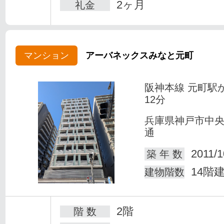
2ヶ月
礼金
マンション
アーバネックスみなと元町
阪神本線 元町駅
12分
兵庫県神戸市中
通
2011/1
築 年 数
14階
建物階数
2階
階 数