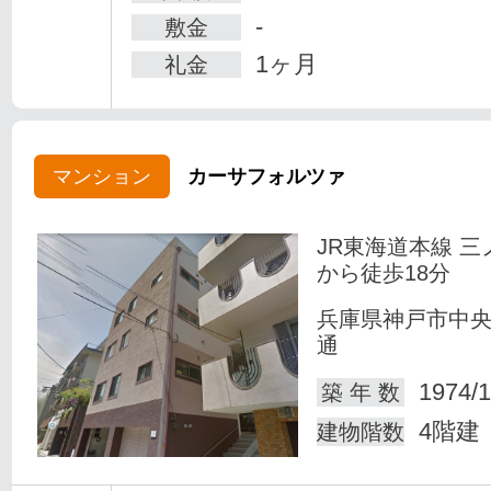
-
敷金
1ヶ月
礼金
マンション
カーサフォルツァ
JR東海道本線 三
から徒歩18分
兵庫県神戸市中
通
1974/1
築 年 数
4階建
建物階数