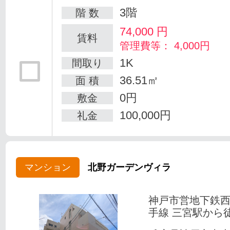
3階
階 数
74,000
円
賃料
管理費等： 4,000円
1K
間取り
36.51㎡
面 積
0円
敷金
100,000円
礼金
マンション
北野ガーデンヴィラ
神戸市営地下鉄
手線 三宮駅から徒