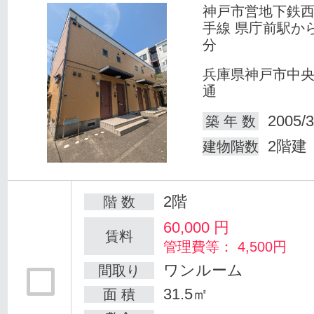
神戸市営地下鉄
手線 県庁前駅か
分
兵庫県神戸市中
通
2005/3
築 年 数
2階建
建物階数
2階
階 数
60,000
円
賃料
管理費等： 4,500円
ワンルーム
間取り
31.5㎡
面 積