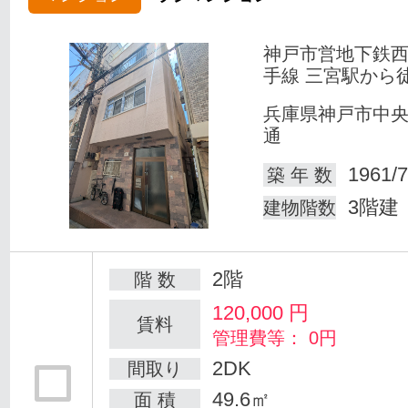
神戸市営地下鉄
手線 三宮駅から
兵庫県神戸市中
通
1961/7
築 年 数
3階建
建物階数
2階
階 数
120,000
円
賃料
管理費等： 0円
2DK
間取り
49.6㎡
面 積