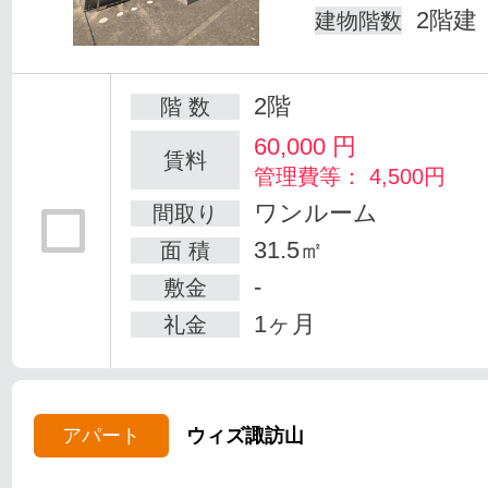
2階建
建物階数
2階
階 数
60,000
円
賃料
管理費等： 4,500円
ワンルーム
間取り
31.5㎡
面 積
-
敷金
1ヶ月
礼金
アパート
ウィズ諏訪山