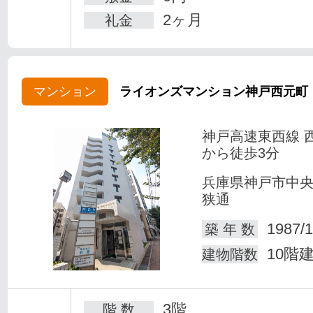
2ヶ月
礼金
マンション
ライオンズマンション神戸西元町
神戸高速東西線 
から徒歩3分
兵庫県神戸市中
狭通
1987/1
築 年 数
10階
建物階数
3階
階 数