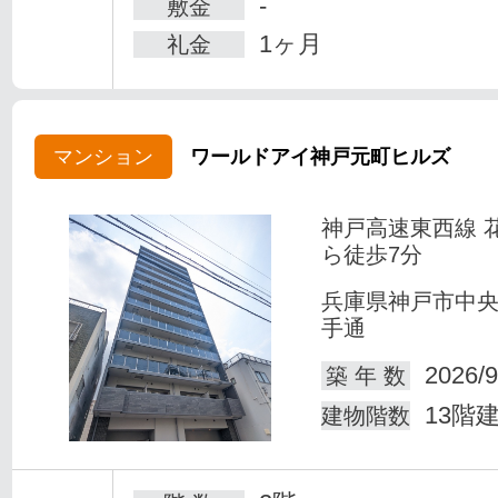
-
敷金
1ヶ月
礼金
マンション
ワールドアイ神戸元町ヒルズ
神戸高速東西線 
ら徒歩7分
兵庫県神戸市中
手通
2026/9
築 年 数
13階
建物階数