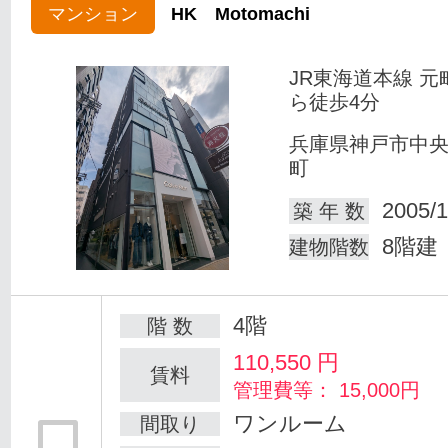
マンション
HK Motomachi
JR東海道本線 元
ら徒歩4分
兵庫県神戸市中
町
2005/1
築 年 数
8階建
建物階数
4階
階 数
110,550
円
賃料
管理費等： 15,000円
ワンルーム
間取り