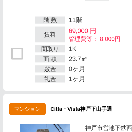
11階
階 数
69,000
円
賃料
管理費等： 8,000円
1K
間取り
23.7㎡
面 積
0ヶ月
敷金
1ヶ月
礼金
マンション
Citta・Vista神戸下山手通
神戸市営地下鉄