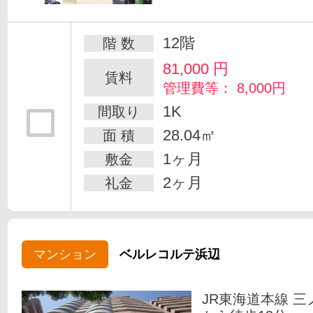
12階
階 数
81,000
円
賃料
管理費等： 8,000円
1K
間取り
28.04㎡
面 積
1ヶ月
敷金
2ヶ月
礼金
マンション
ベルレコルテ浜辺
JR東海道本線 三