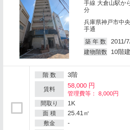
手線 大倉山駅か
分
兵庫県神戸市中
手通
2011/7
築 年 数
10階
建物階数
3階
階 数
58,000
円
賃料
管理費等： 8,000円
1K
間取り
25.41㎡
面 積
-
敷金