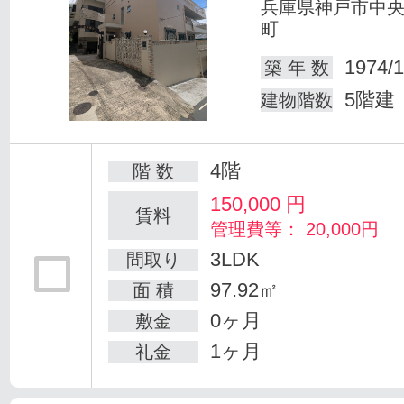
兵庫県神戸市中
町
1974/1
築 年 数
5階建
建物階数
4階
階 数
150,000
円
賃料
管理費等： 20,000円
3LDK
間取り
97.92㎡
面 積
0ヶ月
敷金
1ヶ月
礼金