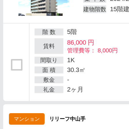
15階
建物階数
5階
階 数
86,000
円
賃料
管理費等： 8,000円
1K
間取り
30.3㎡
面 積
-
敷金
2ヶ月
礼金
マンション
リリーフ中山手