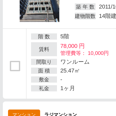
2011/1
築 年 数
14階
建物階数
5階
階 数
78,000
円
賃料
管理費等： 10,000円
ワンルーム
間取り
25.47㎡
面 積
-
敷金
1ヶ月
礼金
マンション
ラジマンション