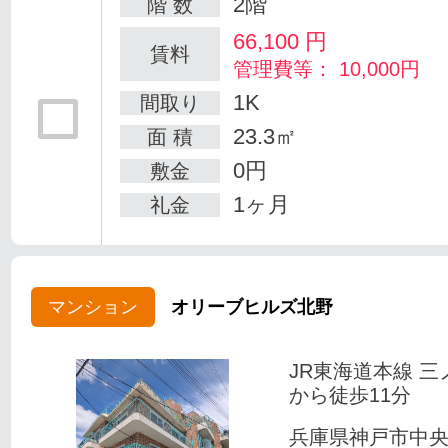
2階
階 数
66,100
円
賃料
管理費等： 10,000円
1K
間取り
23.3㎡
面 積
0円
敷金
1ヶ月
礼金
マンション
オリーブヒルズ北野
JR東海道本線 三
から徒歩11分
兵庫県神戸市中