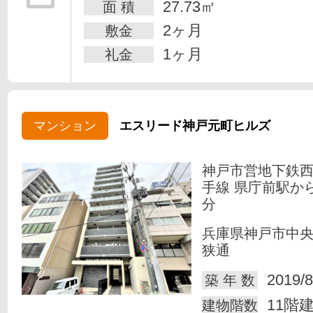
27.73㎡
面 積
2ヶ月
敷金
1ヶ月
礼金
マンション
エスリード神戸元町ヒルズ
神戸市営地下鉄
手線 県庁前駅か
分
兵庫県神戸市中
狭通
2019/8
築 年 数
11階
建物階数