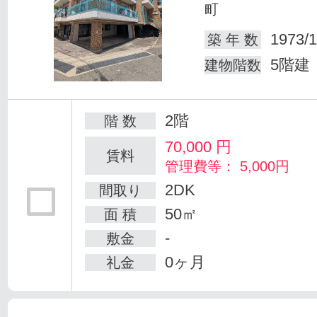
町
1973/1
築 年 数
5階建
建物階数
2階
階 数
70,000
円
賃料
管理費等： 5,000円
2DK
間取り
50㎡
面 積
-
敷金
0ヶ月
礼金