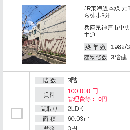
JR東海道本線 元
ら徒歩9分
兵庫県神戸市中
手通
1982/3
築 年 数
3階建
建物階数
3階
階 数
100,000
円
賃料
管理費等： 0円
2LDK
間取り
60.03㎡
面 積
0円
敷金