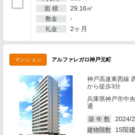
29.16㎡
面 積
-
敷金
2ヶ月
礼金
マンション
アルファレガロ神戸元町
神戸高速東西線 
から徒歩3分
兵庫県神戸市中
通
2024/2
築 年 数
15階
建物階数