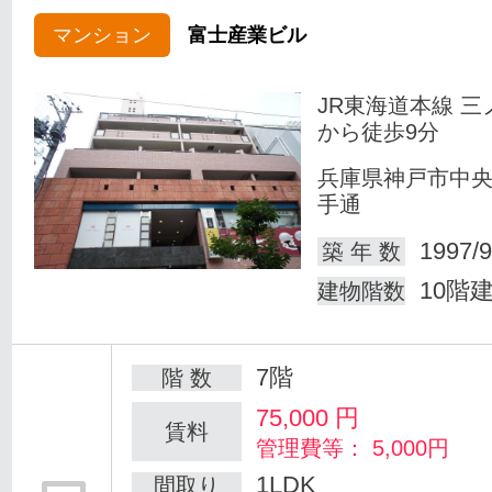
マンション
富士産業ビル
JR東海道本線 三
から徒歩9分
兵庫県神戸市中
手通
1997/9
築 年 数
10階
建物階数
7階
階 数
75,000
円
賃料
管理費等： 5,000円
1LDK
間取り