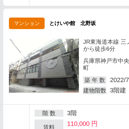
マンション
とけいや館 北野坂
JR東海道本線 三
から徒歩6分
兵庫県神戸市中
町
2022/7
築 年 数
3階建
建物階数
3階
階 数
110,000
円
賃料