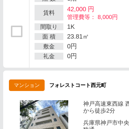
42,000
円
賃料
管理費等： 8,000円
1K
間取り
23.81㎡
面 積
0円
敷金
0円
礼金
マンション
フォレストコート西元町
神戸高速東西線 
から徒歩2分
兵庫県神戸市中