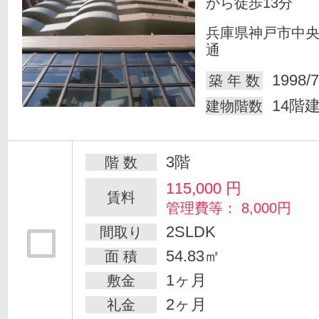
から徒歩13分
兵庫県神戸市中
通
1998/7
築 年 数
14階
建物階数
3階
階 数
115,000
円
賃料
管理費等： 8,000円
2SLDK
間取り
54.83㎡
面 積
1ヶ月
敷金
2ヶ月
礼金