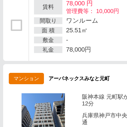
78,000
円
賃料
管理費等： 10,000円
ワンルーム
間取り
25.51㎡
面 積
-
敷金
78,000円
礼金
マンション
アーバネックスみなと元町
阪神本線 元町駅
12分
兵庫県神戸市中
通