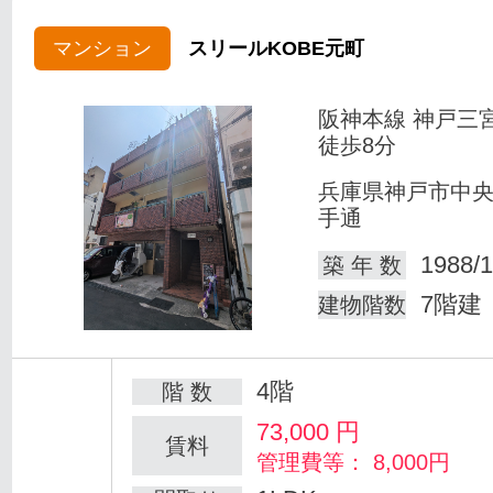
マンション
スリールKOBE元町
阪神本線 神戸三
徒歩8分
兵庫県神戸市中
手通
1988/1
築 年 数
7階建
建物階数
4階
階 数
73,000
円
賃料
管理費等： 8,000円