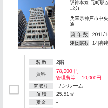
阪神本線 元町駅
12分
兵庫県神戸市中
通
2011/1
築 年 数
14階
建物階数
2階
階 数
78,000
円
賃料
管理費等： 10,000円
ワンルーム
間取り
25.51㎡
面 積
-
敷金