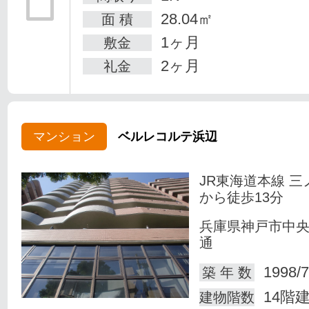
28.04㎡
面 積
1ヶ月
敷金
2ヶ月
礼金
マンション
ベルレコルテ浜辺
JR東海道本線 三
から徒歩13分
兵庫県神戸市中
通
1998/7
築 年 数
14階
建物階数