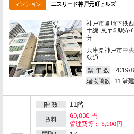
マンション
エスリード神戸元町ヒルズ
神戸市営地下鉄
手線 県庁前駅か
分
兵庫県神戸市中
狭通
2019/8
築 年 数
11階
建物階数
11階
階 数
69,000
円
賃料
管理費等： 8,000円
1K