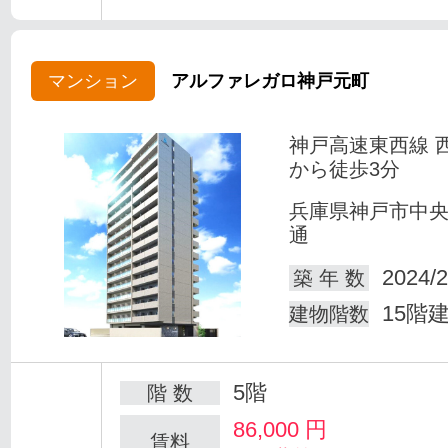
マンション
アルファレガロ神戸元町
神戸高速東西線 
から徒歩3分
兵庫県神戸市中
通
2024/2
築 年 数
15階
建物階数
5階
階 数
86,000
円
賃料