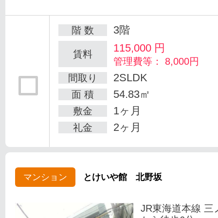
3階
階 数
115,000
円
賃料
管理費等： 8,000円
2SLDK
間取り
54.83㎡
面 積
1ヶ月
敷金
2ヶ月
礼金
マンション
とけいや館 北野坂
JR東海道本線 三