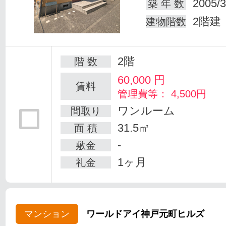
2005/3
築 年 数
2階建
建物階数
2階
階 数
60,000
円
賃料
管理費等： 4,500円
ワンルーム
間取り
31.5㎡
面 積
-
敷金
1ヶ月
礼金
マンション
ワールドアイ神戸元町ヒルズ