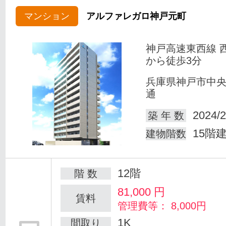
マンション
アルファレガロ神戸元町
神戸高速東西線 
から徒歩3分
兵庫県神戸市中
通
2024/2
築 年 数
15階
建物階数
12階
階 数
81,000
円
賃料
管理費等： 8,000円
1K
間取り