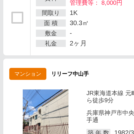
管理費等： 8,000円
1K
間取り
30.3㎡
面 積
-
敷金
2ヶ月
礼金
マンション
リリーフ中山手
JR東海道本線 元
ら徒歩9分
兵庫県神戸市中
手通
1982/3
築 年 数