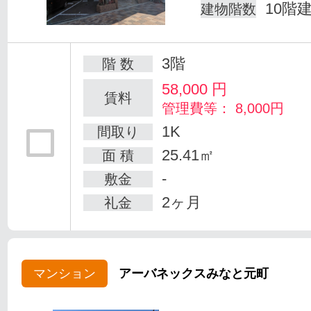
10階
建物階数
3階
階 数
58,000
円
賃料
管理費等： 8,000円
1K
間取り
25.41㎡
面 積
-
敷金
2ヶ月
礼金
マンション
アーバネックスみなと元町