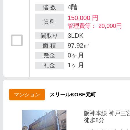
4階
階 数
150,000
円
賃料
管理費等： 20,000円
3LDK
間取り
97.92㎡
面 積
0ヶ月
敷金
1ヶ月
礼金
マンション
スリールKOBE元町
阪神本線 神戸三
徒歩8分