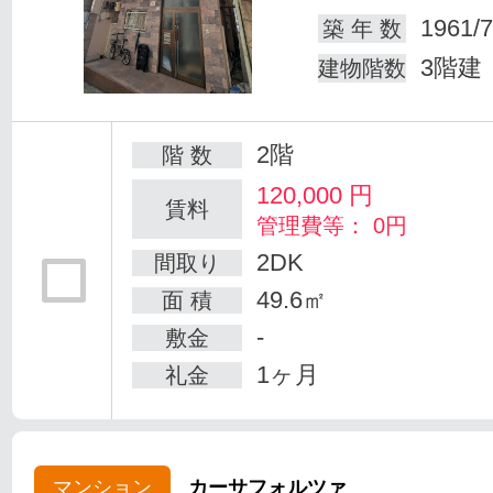
1961/7
築 年 数
3階建
建物階数
2階
階 数
120,000
円
賃料
管理費等： 0円
2DK
間取り
49.6㎡
面 積
-
敷金
1ヶ月
礼金
マンション
カーサフォルツァ