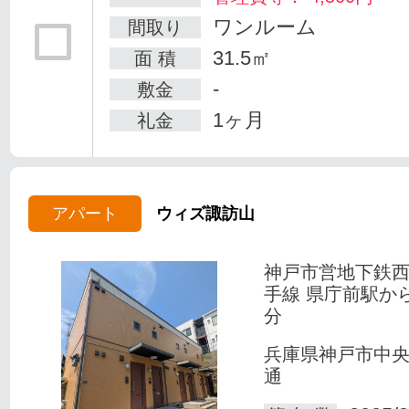
ワンルーム
間取り
31.5㎡
面 積
-
敷金
1ヶ月
礼金
アパート
ウィズ諏訪山
神戸市営地下鉄
手線 県庁前駅か
分
兵庫県神戸市中
通