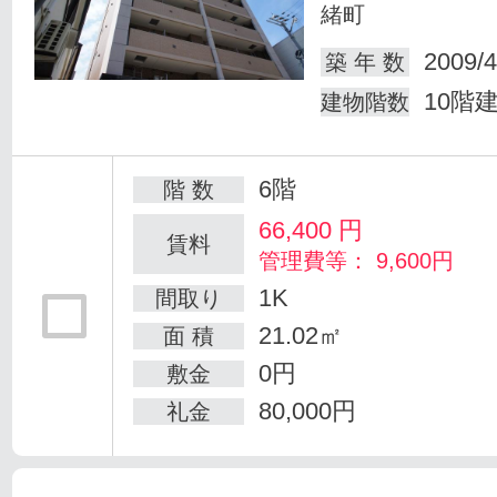
緒町
2009/4
築 年 数
10階
建物階数
6階
階 数
66,400
円
賃料
管理費等： 9,600円
1K
間取り
21.02㎡
面 積
0円
敷金
80,000円
礼金