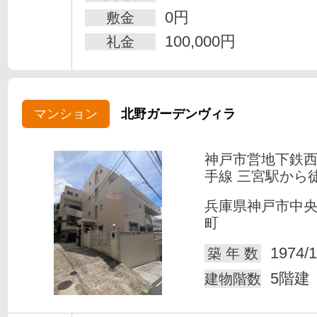
0円
敷金
100,000円
礼金
マンション
北野ガーデンヴィラ
神戸市営地下鉄
手線 三宮駅から徒
兵庫県神戸市中
町
1974/1
築 年 数
5階建
建物階数