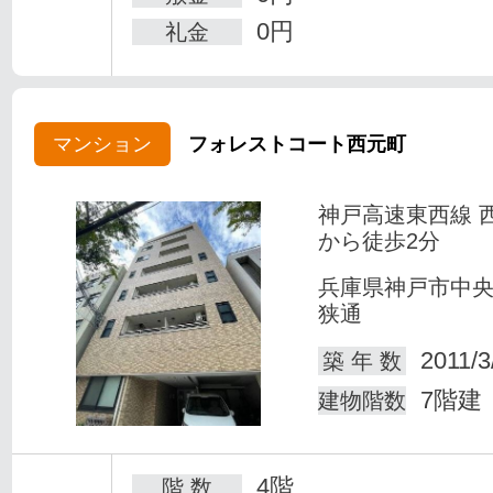
0円
礼金
マンション
フォレストコート西元町
神戸高速東西線 
から徒歩2分
兵庫県神戸市中
狭通
2011/3
築 年 数
7階建
建物階数
4階
階 数