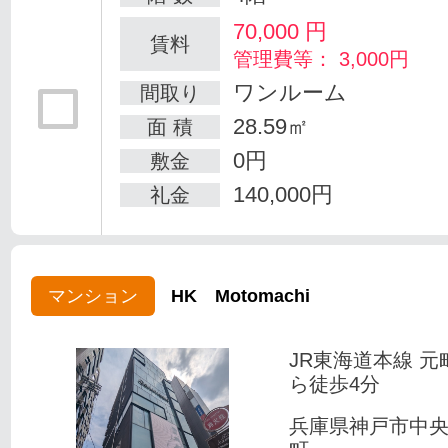
70,000
円
賃料
管理費等： 3,000円
ワンルーム
間取り
28.59㎡
面 積
0円
敷金
140,000円
礼金
マンション
HK Motomachi
JR東海道本線 元
ら徒歩4分
兵庫県神戸市中