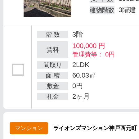
3階建
建物階数
3階
階 数
100,000
円
賃料
管理費等： 0円
2LDK
間取り
60.03㎡
面 積
0円
敷金
2ヶ月
礼金
マンション
ライオンズマンション神戸西元町