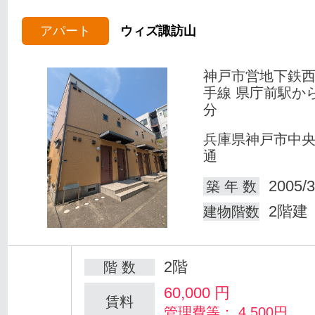
アパート
ウィズ諏訪山
神戸市営地下鉄
手線 県庁前駅か
分
兵庫県神戸市中
通
2005/3
築 年 数
2階建
建物階数
2階
階 数
60,000
円
賃料
管理費等： 4,500円