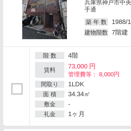
兵庫県神戸市中
手通
1988/1
築 年 数
7階建
建物階数
4階
階 数
73,000
円
賃料
管理費等： 8,000円
1LDK
間取り
34.34㎡
面 積
-
敷金
1ヶ月
礼金