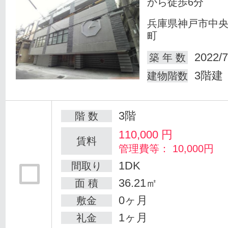
から徒歩6分
兵庫県神戸市中
町
2022/7
築 年 数
3階建
建物階数
3階
階 数
110,000
円
賃料
管理費等： 10,000円
1DK
間取り
36.21㎡
面 積
0ヶ月
敷金
1ヶ月
礼金