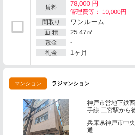
78,000
円
賃料
管理費等： 10,000円
ワンルーム
間取り
25.47㎡
面 積
-
敷金
1ヶ月
礼金
マンション
ラジマンション
神戸市営地下鉄
手線 三宮駅から
兵庫県神戸市中
通