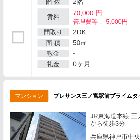
2階
階 数
70,000
円
賃料
管理費等： 5,000円
2DK
間取り
50㎡
面 積
-
敷金
0ヶ月
礼金
マンション
プレサンス三ノ宮駅前プライムタ
JR東海道本線 三
から徒歩3分
兵庫県神戸市中