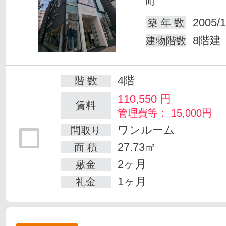
町
2005/1
築 年 数
8階建
建物階数
4階
階 数
110,550
円
賃料
管理費等： 15,000円
ワンルーム
間取り
27.73㎡
面 積
2ヶ月
敷金
1ヶ月
礼金