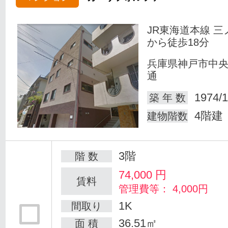
JR東海道本線 三
から徒歩18分
兵庫県神戸市中
通
1974/1
築 年 数
4階建
建物階数
3階
階 数
74,000
円
賃料
管理費等： 4,000円
1K
間取り
36.51㎡
面 積