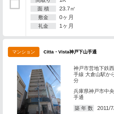
間取り
23.7㎡
面 積
0ヶ月
敷金
1ヶ月
礼金
マンション
Citta・Vista神戸下山手通
神戸市営地下鉄
手線 大倉山駅か
分
兵庫県神戸市中
手通
2011/7
築 年 数