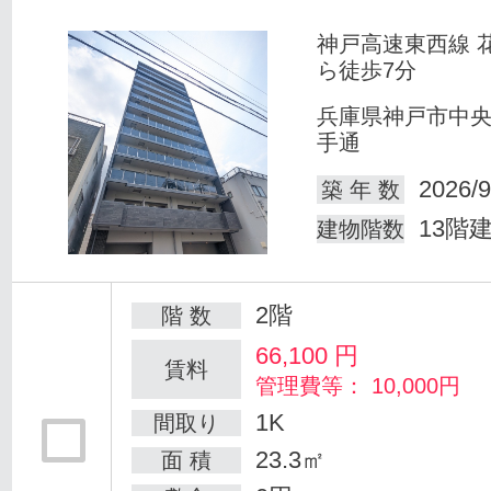
神戸高速東西線 
ら徒歩7分
兵庫県神戸市中
手通
2026/9
築 年 数
13階
建物階数
2階
階 数
66,100
円
賃料
管理費等： 10,000円
1K
間取り
23.3㎡
面 積