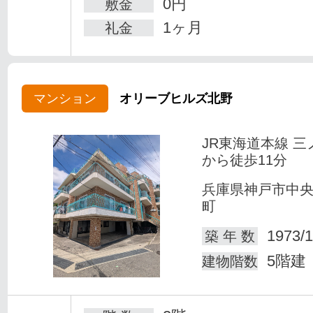
0円
敷金
1ヶ月
礼金
マンション
オリーブヒルズ北野
JR東海道本線 三
から徒歩11分
兵庫県神戸市中
町
1973/1
築 年 数
5階建
建物階数