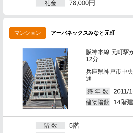
78,000円
礼金
マンション
アーバネックスみなと元町
阪神本線 元町駅
12分
兵庫県神戸市中
通
2011/1
築 年 数
14階
建物階数
5階
階 数