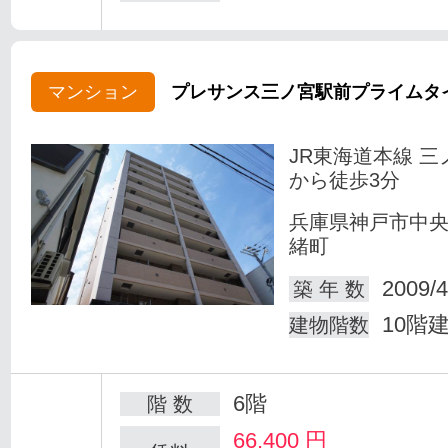
マンション
プレサンス三ノ宮駅前プライムタ
JR東海道本線 三
から徒歩3分
兵庫県神戸市中
緒町
2009/4
築 年 数
10階
建物階数
6階
階 数
66,400
円