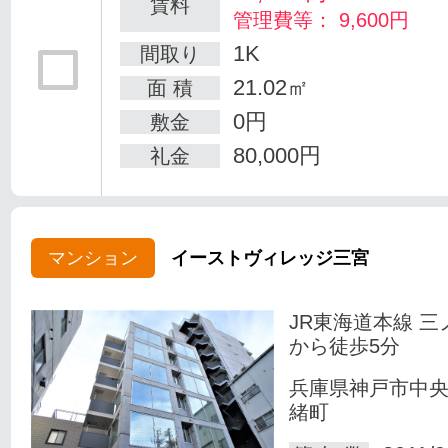
賃料
管理費等： 9,600円
1K
間取り
21.02㎡
面 積
0円
敷金
80,000円
礼金
マンション
イーストヴィレッジ三宮
JR東海道本線 三
から徒歩5分
兵庫県神戸市中
緒町