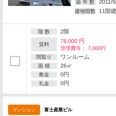
2011/9
築 年 数
11階
建物階数
2階
階 数
76,000
円
賃料
管理費等： 7,000円
ワンルーム
間取り
26㎡
面 積
0円
敷金
0円
礼金
マンション
富士産業ビル