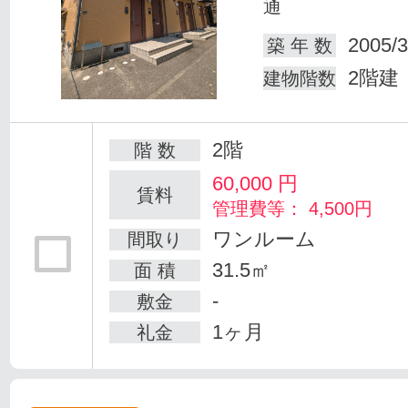
通
2005/3
築 年 数
2階建
建物階数
2階
階 数
60,000
円
賃料
管理費等： 4,500円
ワンルーム
間取り
31.5㎡
面 積
-
敷金
1ヶ月
礼金