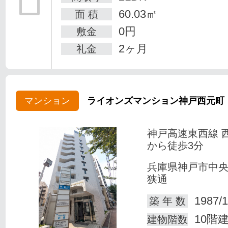
60.03㎡
面 積
0円
敷金
2ヶ月
礼金
マンション
ライオンズマンション神戸西元町
神戸高速東西線 
から徒歩3分
兵庫県神戸市中
狭通
1987/1
築 年 数
10階
建物階数