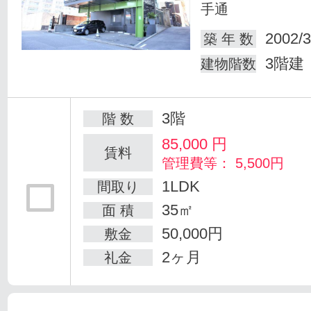
手通
2002/3
築 年 数
3階建
建物階数
3階
階 数
85,000
円
賃料
管理費等： 5,500円
1LDK
間取り
35㎡
面 積
50,000円
敷金
2ヶ月
礼金