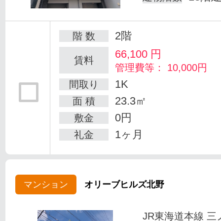
2階
階 数
66,100
円
賃料
管理費等： 10,000円
1K
間取り
23.3㎡
面 積
0円
敷金
1ヶ月
礼金
マンション
オリーブヒルズ北野
JR東海道本線 三