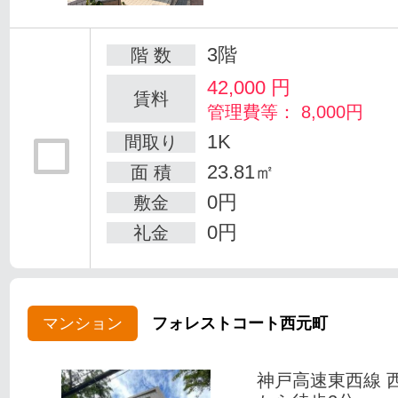
3階
階 数
42,000
円
賃料
管理費等： 8,000円
1K
間取り
23.81㎡
面 積
0円
敷金
0円
礼金
マンション
フォレストコート西元町
神戸高速東西線 