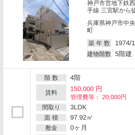
神戸市営地下鉄
手線 三宮駅から徒
兵庫県神戸市中
町
1974/1
築 年 数
5階建
建物階数
4階
階 数
150,000
円
賃料
管理費等： 20,000円
3LDK
間取り
97.92㎡
面 積
0ヶ月
敷金