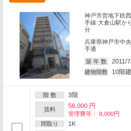
神戸市営地下鉄
手線 大倉山駅か
分
兵庫県神戸市中
手通
2011/7
築 年 数
10階
建物階数
3階
階 数
58,000
円
賃料
管理費等： 8,000円
1K
間取り