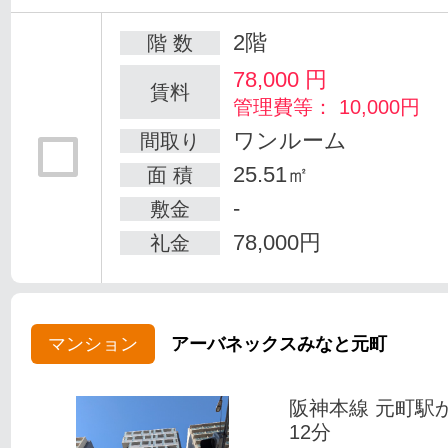
2階
階 数
78,000
円
賃料
管理費等： 10,000円
ワンルーム
間取り
25.51㎡
面 積
-
敷金
78,000円
礼金
マンション
アーバネックスみなと元町
阪神本線 元町駅
12分