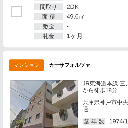
2DK
間取り
49.6㎡
面 積
-
敷金
1ヶ月
礼金
マンション
カーサフォルツァ
JR東海道本線 三
から徒歩18分
兵庫県神戸市中
通
1974/1
築 年 数