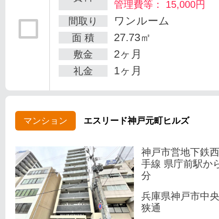
管理費等： 15,000円
ワンルーム
間取り
27.73㎡
面 積
2ヶ月
敷金
1ヶ月
礼金
マンション
エスリード神戸元町ヒルズ
神戸市営地下鉄
手線 県庁前駅か
分
兵庫県神戸市中
狭通