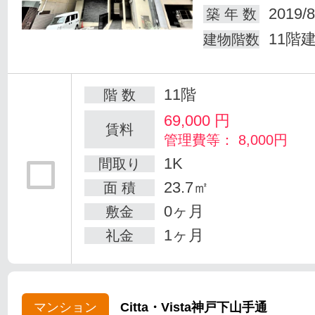
2019/8
築 年 数
11階
建物階数
11階
階 数
69,000
円
賃料
管理費等： 8,000円
1K
間取り
23.7㎡
面 積
0ヶ月
敷金
1ヶ月
礼金
マンション
Citta・Vista神戸下山手通