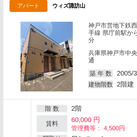
アパート
ウィズ諏訪山
神戸市営地下鉄
手線 県庁前駅か
分
兵庫県神戸市中
通
2005/3
築 年 数
2階建
建物階数
2階
階 数
60,000
円
賃料
管理費等： 4,500円