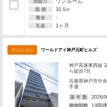
ワンルーム
間取り
31.5㎡
面 積
-
敷金
1ヶ月
礼金
マンション
ワールドアイ神戸元町ヒルズ
神戸高速東西線 
ら徒歩7分
兵庫県神戸市中
手通
2026/9
築 年 数
13階
建物階数