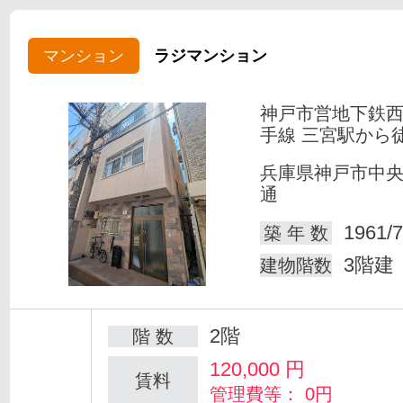
マンション
ラジマンション
神戸市営地下鉄
手線 三宮駅から
兵庫県神戸市中
通
1961/7
築 年 数
3階建
建物階数
2階
階 数
120,000
円
賃料
管理費等： 0円