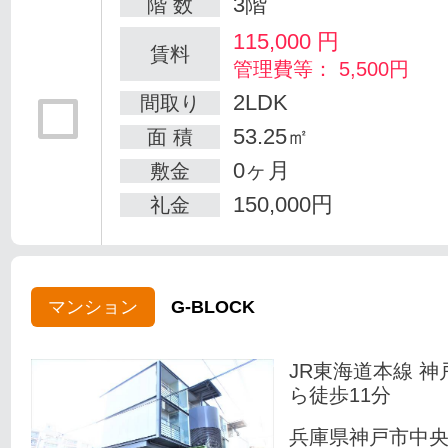
3階
階 数
115,000
円
賃料
管理費等： 5,500円
2LDK
間取り
53.25㎡
面 積
0ヶ月
敷金
150,000円
礼金
マンション
G-BLOCK
JR東海道本線 神
ら徒歩11分
兵庫県神戸市中