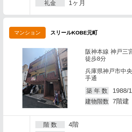
1ヶ月
礼金
マンション
スリールKOBE元町
阪神本線 神戸三
徒歩8分
兵庫県神戸市中
手通
1988/1
築 年 数
7階建
建物階数
4階
階 数