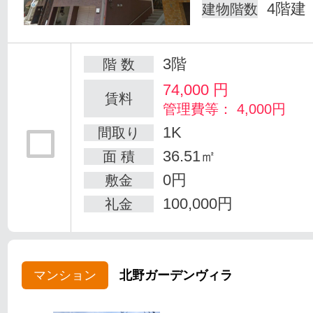
4階建
建物階数
3階
階 数
74,000
円
賃料
管理費等： 4,000円
1K
間取り
36.51㎡
面 積
0円
敷金
100,000円
礼金
マンション
北野ガーデンヴィラ