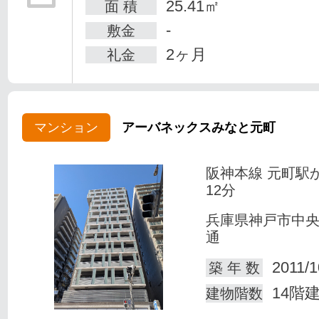
25.41㎡
面 積
-
敷金
2ヶ月
礼金
マンション
アーバネックスみなと元町
阪神本線 元町駅
12分
兵庫県神戸市中
通
2011/1
築 年 数
14階
建物階数