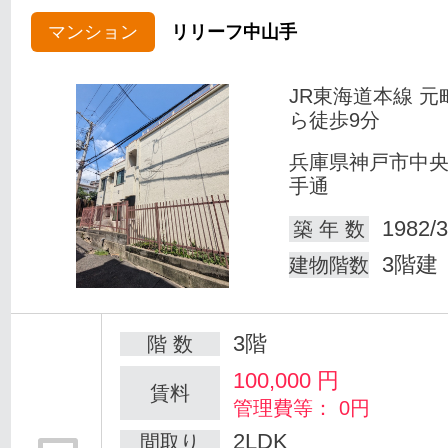
マンション
リリーフ中山手
JR東海道本線 元
ら徒歩9分
兵庫県神戸市中
手通
1982/3
築 年 数
3階建
建物階数
3階
階 数
100,000
円
賃料
管理費等： 0円
2LDK
間取り