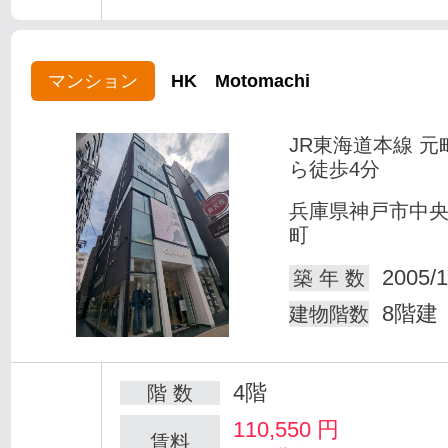
マンション
HK Motomachi
JR東海道本線 元
ら徒歩4分
兵庫県神戸市中
町
2005/1
築 年 数
8階建
建物階数
4階
階 数
110,550
円
賃料