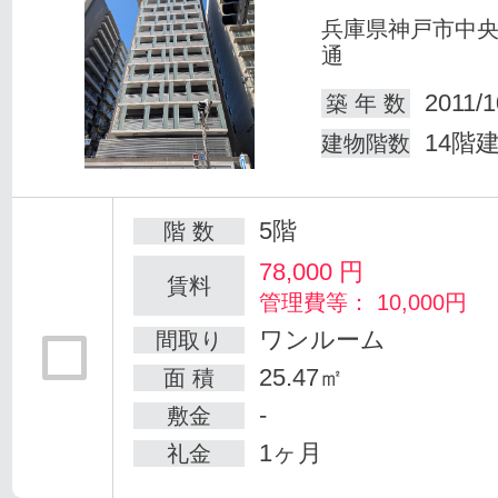
兵庫県神戸市中
通
2011/1
築 年 数
14階
建物階数
5階
階 数
78,000
円
賃料
管理費等： 10,000円
ワンルーム
間取り
25.47㎡
面 積
-
敷金
1ヶ月
礼金