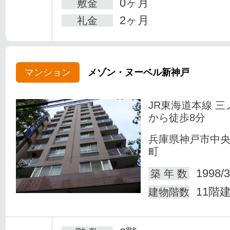
0ヶ月
敷金
2ヶ月
礼金
マンション
メゾン・ヌーベル新神戸
JR東海道本線 三
から徒歩8分
兵庫県神戸市中
町
1998/3
築 年 数
11階
建物階数