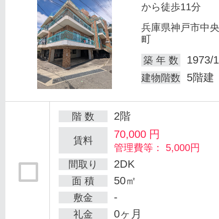
から徒歩11分
兵庫県神戸市中
町
1973/1
築 年 数
5階建
建物階数
2階
階 数
70,000
円
賃料
管理費等： 5,000円
2DK
間取り
50㎡
面 積
-
敷金
0ヶ月
礼金