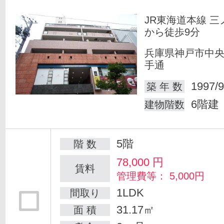
JR東海道本線 三
から徒歩9分
兵庫県神戸市中
手通
1997/9
築 年 数
6階建
建物階数
5階
階 数
78,000
円
賃料
管理費等： 5,000円
1LDK
間取り
31.17㎡
面 積