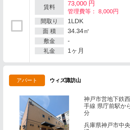
73,000
円
賃料
管理費等： 8,000円
1LDK
間取り
34.34㎡
面 積
-
敷金
1ヶ月
礼金
アパート
ウィズ諏訪山
神戸市営地下鉄
手線 県庁前駅か
分
兵庫県神戸市中