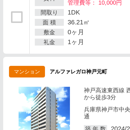
管理費等： 10,000円
1DK
間取り
36.21㎡
面 積
0ヶ月
敷金
1ヶ月
礼金
マンション
アルファレガロ神戸元町
神戸高速東西線 
から徒歩3分
兵庫県神戸市中
通
2024/2
築 年 数