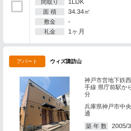
1LDK
間取り
34.34㎡
面 積
-
敷金
1ヶ月
礼金
アパート
ウィズ諏訪山
神戸市営地下鉄
手線 県庁前駅か
分
兵庫県神戸市中
通
2005/3
築 年 数