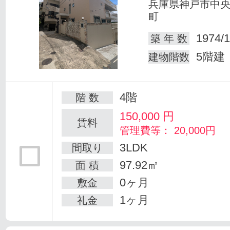
兵庫県神戸市中
町
1974/1
築 年 数
5階建
建物階数
4階
階 数
150,000
円
賃料
管理費等： 20,000円
3LDK
間取り
97.92㎡
面 積
0ヶ月
敷金
1ヶ月
礼金