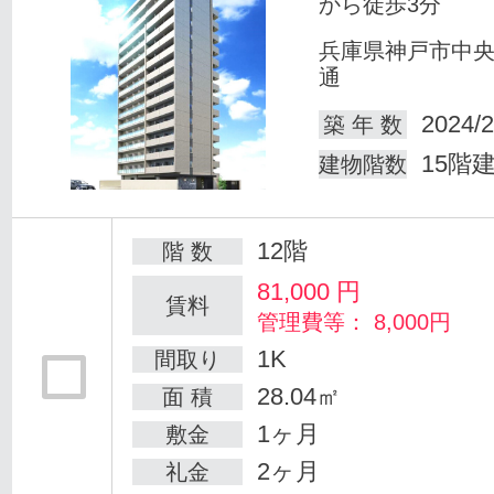
から徒歩3分
兵庫県神戸市中
通
2024/2
築 年 数
15階
建物階数
12階
階 数
81,000
円
賃料
管理費等： 8,000円
1K
間取り
28.04㎡
面 積
1ヶ月
敷金
2ヶ月
礼金