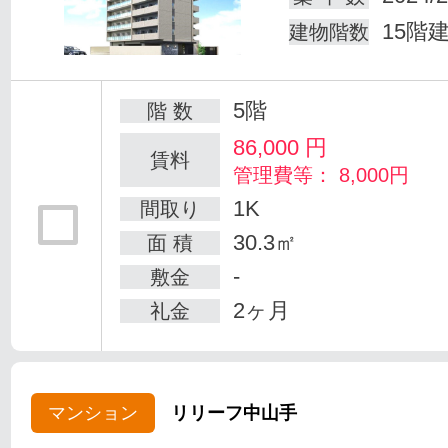
15階
建物階数
5階
階 数
86,000
円
賃料
管理費等： 8,000円
1K
間取り
30.3㎡
面 積
-
敷金
2ヶ月
礼金
マンション
リリーフ中山手