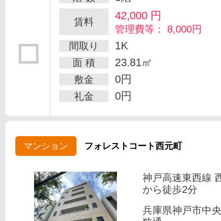
42,000
円
賃料
管理費等： 8,000円
1K
間取り
23.81㎡
面 積
0円
敷金
0円
礼金
マンション
フォレストコート西元町
神戸高速東西線 
から徒歩2分
兵庫県神戸市中