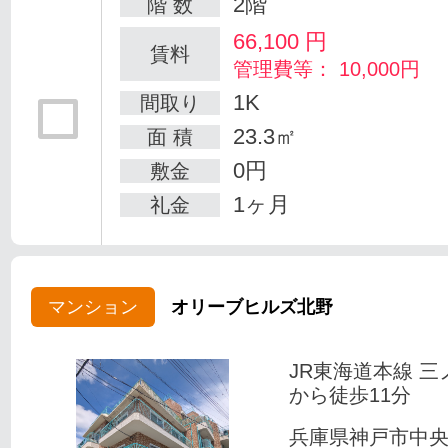
2階
階 数
66,100
円
賃料
管理費等： 10,000円
1K
間取り
23.3㎡
面 積
0円
敷金
1ヶ月
礼金
マンション
オリーブヒルズ北野
JR東海道本線 三
から徒歩11分
兵庫県神戸市中