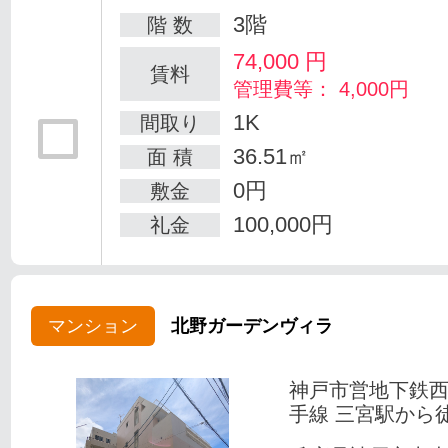
3階
階 数
74,000
円
賃料
管理費等： 4,000円
1K
間取り
36.51㎡
面 積
0円
敷金
100,000円
礼金
マンション
北野ガーデンヴィラ
神戸市営地下鉄
手線 三宮駅から徒