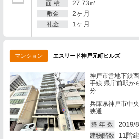
27.73㎡
面 積
2ヶ月
敷金
1ヶ月
礼金
マンション
エスリード神戸元町ヒルズ
神戸市営地下鉄
手線 県庁前駅か
分
兵庫県神戸市中
狭通
2019/8
築 年 数
11階
建物階数