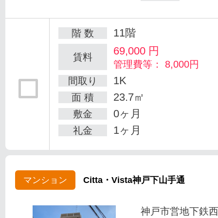
11階
階 数
69,000
円
賃料
管理費等： 8,000円
1K
間取り
23.7㎡
面 積
0ヶ月
敷金
1ヶ月
礼金
マンション
Citta・Vista神戸下山手通
神戸市営地下鉄