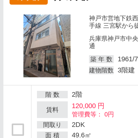
神戸市営地下鉄
手線 三宮駅から
兵庫県神戸市中
通
1961/7
築 年 数
3階建
建物階数
2階
階 数
120,000
円
賃料
管理費等： 0円
2DK
間取り
49.6㎡
面 積