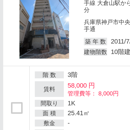
手線 大倉山駅か
分
兵庫県神戸市中
手通
2011/7
築 年 数
10階
建物階数
3階
階 数
58,000
円
賃料
管理費等： 8,000円
1K
間取り
25.41㎡
面 積
-
敷金