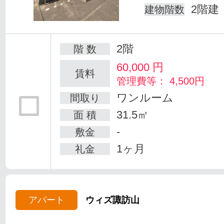
2階建
建物階数
2階
階 数
60,000
円
賃料
管理費等： 4,500円
ワンルーム
間取り
31.5㎡
面 積
-
敷金
1ヶ月
礼金
アパート
ウィズ諏訪山