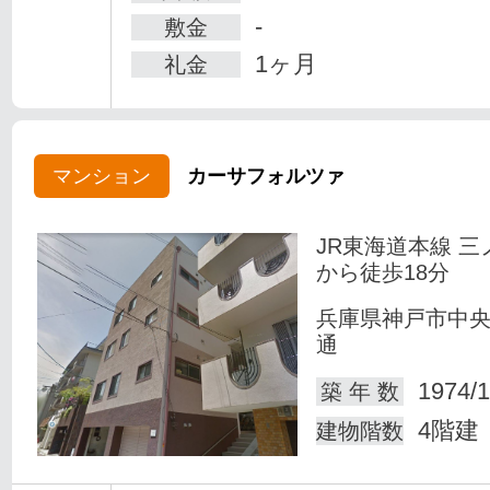
-
敷金
1ヶ月
礼金
マンション
カーサフォルツァ
JR東海道本線 三
から徒歩18分
兵庫県神戸市中
通
1974/1
築 年 数
4階建
建物階数