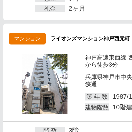
2ヶ月
礼金
マンション
ライオンズマンション神戸西元町
神戸高速東西線 
から徒歩3分
兵庫県神戸市中
狭通
1987/1
築 年 数
10階
建物階数
3階
階 数