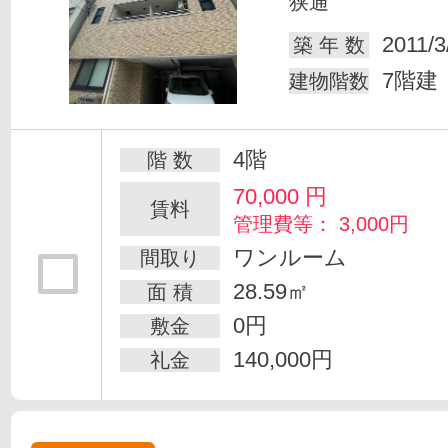
狭通
2011/3
築 年 数
7階建
建物階数
4階
階 数
70,000
円
賃料
管理費等： 3,000円
ワンルーム
間取り
28.59㎡
面 積
0円
敷金
140,000円
礼金