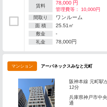
78,000
円
賃料
管理費等： 10,000円
ワンルーム
間取り
25.51㎡
面 積
-
敷金
78,000円
礼金
マンション
アーバネックスみなと元町
阪神本線 元町駅
12分
兵庫県神戸市中
通