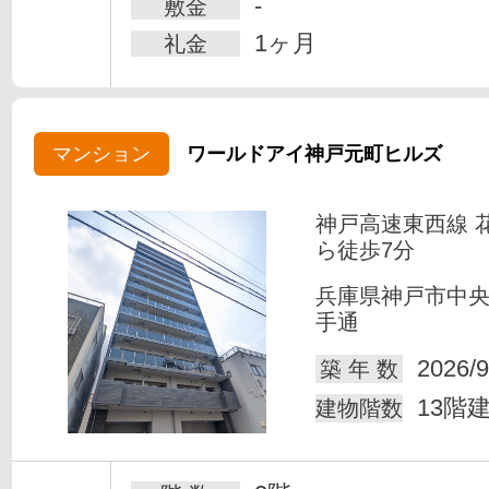
-
敷金
1ヶ月
礼金
マンション
ワールドアイ神戸元町ヒルズ
神戸高速東西線 
ら徒歩7分
兵庫県神戸市中
手通
2026/9
築 年 数
13階
建物階数