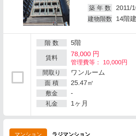
2011/1
築 年 数
14階
建物階数
5階
階 数
78,000
円
賃料
管理費等： 10,000円
ワンルーム
間取り
25.47㎡
面 積
-
敷金
1ヶ月
礼金
マンション
ラジマンション