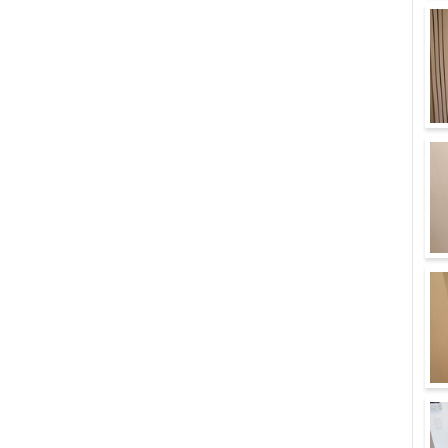
バ
収
バ
玄