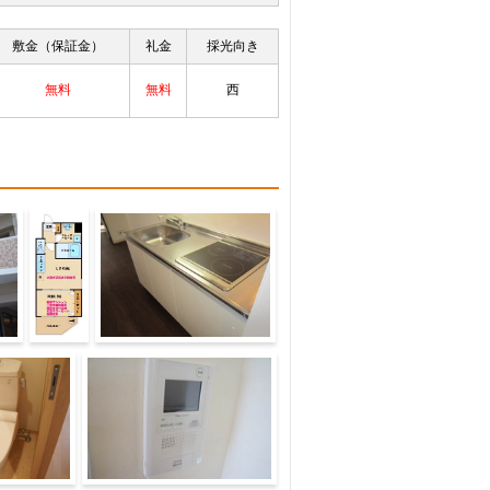
敷金（保証金）
礼金
採光向き
無料
無料
西
間取
キッチン
り