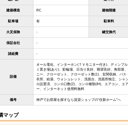
建築構造
RC
建物階建
駐車場
有
駐車料
火災保険
-
鍵交換代
保証会社
-
諸経費
-
オール電化、インターホン(ＴＶモニター付き)、ディンプ
ミ置き場(あり)、駐輪場、日当り良好、眺望良好、角部屋
ニー、クローゼット、クローゼット数(1)、玄関収納、バス
設備
衣所、給湯、ウォシュレット、洗面台、洗面所独立、シャン
ロ設置済、コンロ口数(2)、コンロ種類(IH)、エアコン、エア
ー、インターネット使用料無料
備考
神戸でお部屋を探すなら賃貸ショップの“住新ホーム”へ
隣マップ