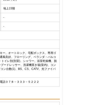
地上15階
-
-
ルキー、オートロック、宅配ボックス、専用ゴ
、通風良好、フローリング、ベランダ・バルコ
・トイレ別(別室)、シャワー、浴室乾燥機、脱
プードレッサー、洗濯機置き場(室内)、コン
コン台数(1)、BS、CS、CATV、光ファイバ
 電話０７８－３３３－５２２２