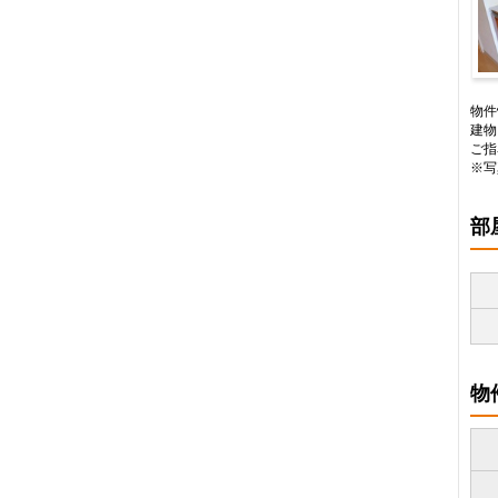
キ
物件
建物
ご指
※写
部
物