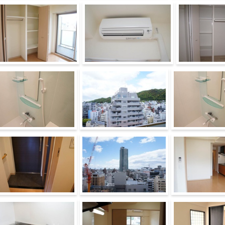
ス
居室・リビング
トイレ
納
その他設備
収納
ス
眺望
バス
関
その他設備
居室・リビング