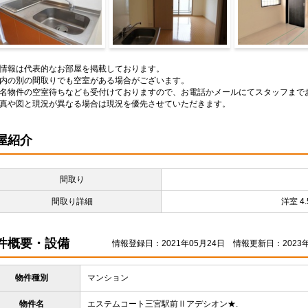
ッチン
その他部屋・スペース
洗面所
情報は代表的なお部屋を掲載しております。
内の別の間取りでも空室がある場合がございます。
名物件の空室待ちなども受付けておりますので、お電話かメールにてスタッフまで
真や図と現況が異なる場合は現況を優先させていただきます。
屋紹介
間取り
間取り詳細
洋室 4.
件概要・設備
情報登録日：2021年05月24日
情報更新日：2023年
物件種別
マンション
物件名
エステムコート三宮駅前Ⅱアデシオン★.