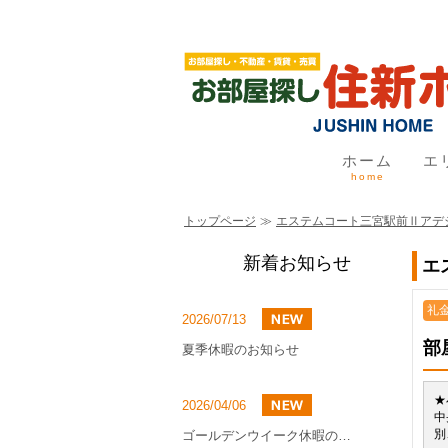
ホーム
エ
home
トップページ
≫
エステムコート三宮駅前Ⅱアデ
新着お知らせ
エ
礼金
2026/07/13
部
夏季休暇のお知らせ
★
2026/04/06
中
別
ゴールデンウイーク休暇のお知らせ