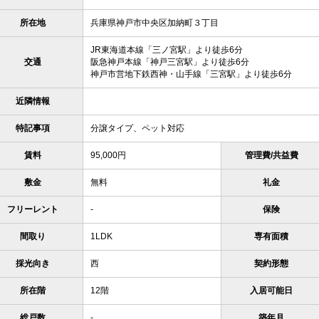
所在地
兵庫県神戸市中央区加納町３丁目
JR東海道本線「三ノ宮駅」より徒歩6分
交通
阪急神戸本線「神戸三宮駅」より徒歩6分
神戸市営地下鉄西神・山手線「三宮駅」より徒歩6分
近隣情報
特記事項
分譲タイプ、ペット対応
賃料
95,000円
管理費/共益費
敷金
無料
礼金
フリーレント
-
保険
間取り
1LDK
専有面積
採光向き
西
契約形態
所在階
12階
入居可能日
総戸数
-
築年月