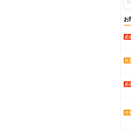
お
必
任
必
任