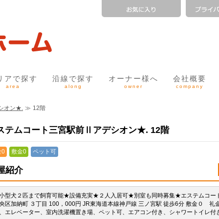
リアで探す
沿線で探す
オーナー様へ
会社概要
area
along
owner
company
シオン★.
≫
12階
ステムコート三宮駅前Ⅱアデシオン★. 12階
0
敷金0
ペット可
屋紹介
小型犬２匹まで飼育可能★設備充実★２人入居可★別室も同時募集★エステムコート三宮
央区加納町 ３丁目 100，000円 JR東海道本線神戸線 三ノ宮駅 徒歩6分 敷金
、エレベーター、室内洗濯機置き場、ペット可、エアコン付き、シャワートイレ付き