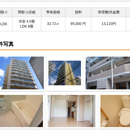
間取り
間取り詳細
専有面積
賃料
管理費/共益費
洋室 4.5畳
32.72㎡
95,000
円
13,110円
1LDK
LDK 8畳
件写真
物外観
外観2
外観3