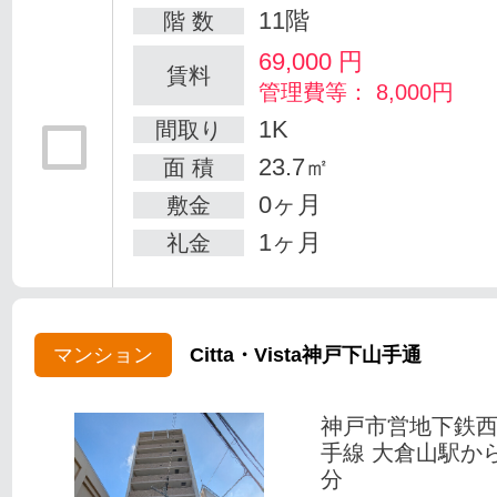
11階
階 数
69,000
円
賃料
管理費等： 8,000円
1K
間取り
23.7㎡
面 積
0ヶ月
敷金
1ヶ月
礼金
マンション
Citta・Vista神戸下山手通
神戸市営地下鉄
手線 大倉山駅か
分