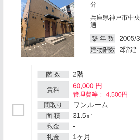
分
兵庫県神戸市中
通
2005/3
築 年 数
2階建
建物階数
2階
階 数
60,000
円
賃料
管理費等： 4,500円
ワンルーム
間取り
31.5㎡
面 積
-
敷金
1ヶ月
礼金