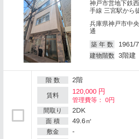
神戸市営地下鉄
手線 三宮駅から
兵庫県神戸市中
通
1961/7
築 年 数
3階建
建物階数
2階
階 数
120,000
円
賃料
管理費等： 0円
2DK
間取り
49.6㎡
面 積
-
敷金