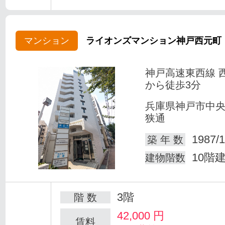
マンション
ライオンズマンション神戸西元町
神戸高速東西線 
から徒歩3分
兵庫県神戸市中
狭通
1987/1
築 年 数
10階
建物階数
3階
階 数
42,000
円
賃料