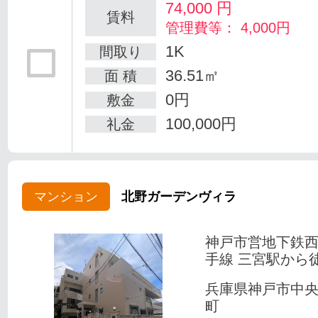
74,000
円
賃料
管理費等： 4,000円
1K
間取り
36.51㎡
面 積
0円
敷金
100,000円
礼金
マンション
北野ガーデンヴィラ
神戸市営地下鉄
手線 三宮駅から徒
兵庫県神戸市中
町