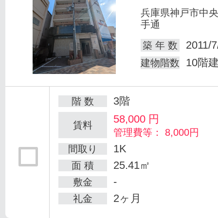
兵庫県神戸市中
手通
2011/7
築 年 数
10階
建物階数
3階
階 数
58,000
円
賃料
管理費等： 8,000円
1K
間取り
25.41㎡
面 積
-
敷金
2ヶ月
礼金