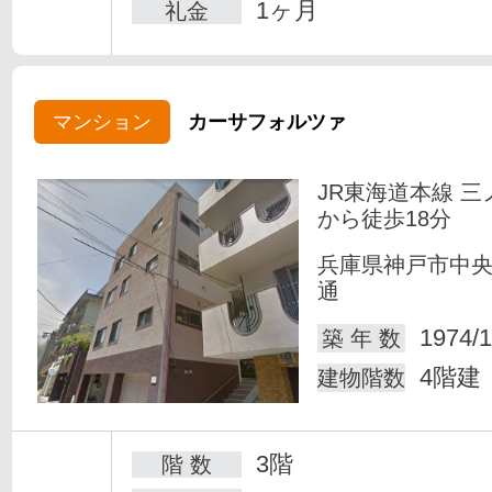
1ヶ月
礼金
マンション
カーサフォルツァ
JR東海道本線 三
から徒歩18分
兵庫県神戸市中
通
1974/1
築 年 数
4階建
建物階数
3階
階 数