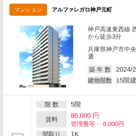
マンション
アルファレガロ神戸元町
神戸高速東西線 
から徒歩3分
兵庫県神戸市中
通
2024/2
築 年 数
15階
建物階数
5階
階 数
86,000
円
賃料
管理費等： 8,000円
1K
間取り