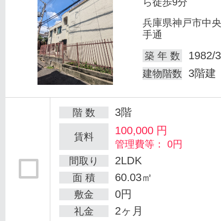
ら徒歩9分
兵庫県神戸市中
手通
1982/3
築 年 数
3階建
建物階数
3階
階 数
100,000
円
賃料
管理費等： 0円
2LDK
間取り
60.03㎡
面 積
0円
敷金
2ヶ月
礼金