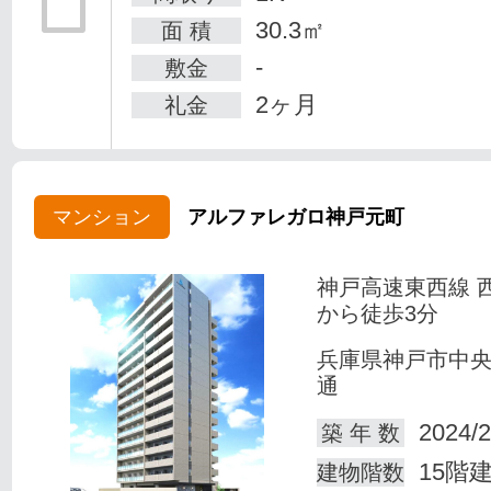
30.3㎡
面 積
-
敷金
2ヶ月
礼金
マンション
アルファレガロ神戸元町
神戸高速東西線 
から徒歩3分
兵庫県神戸市中
通
2024/2
築 年 数
15階
建物階数