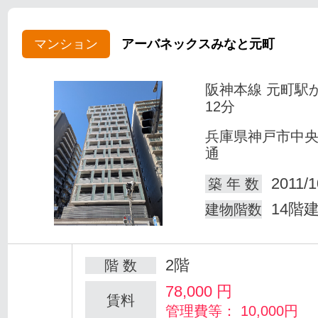
マンション
アーバネックスみなと元町
阪神本線 元町駅
12分
兵庫県神戸市中
通
2011/1
築 年 数
14階
建物階数
2階
階 数
78,000
円
賃料
管理費等： 10,000円