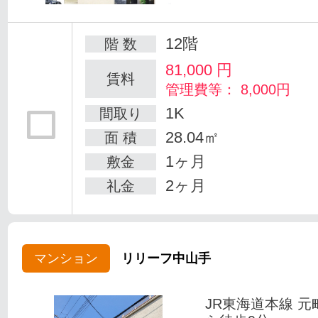
12階
階 数
81,000
円
賃料
管理費等： 8,000円
1K
間取り
28.04㎡
面 積
1ヶ月
敷金
2ヶ月
礼金
マンション
リリーフ中山手
JR東海道本線 元