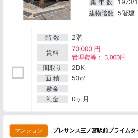
1973/1
築 年 数
5階建
建物階数
2階
階 数
70,000
円
賃料
管理費等： 5,000円
2DK
間取り
50㎡
面 積
-
敷金
0ヶ月
礼金
マンション
プレサンス三ノ宮駅前プライムタ