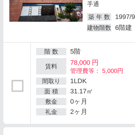
手通
1997/9
築 年 数
6階建
建物階数
5階
階 数
78,000
円
賃料
管理費等： 5,000円
1LDK
間取り
31.17㎡
面 積
0ヶ月
敷金
2ヶ月
礼金