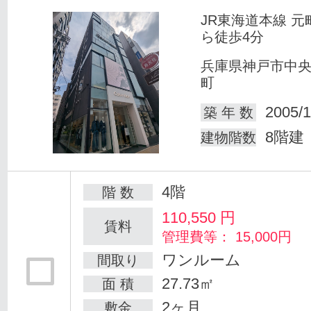
JR東海道本線 元
ら徒歩4分
兵庫県神戸市中
町
2005/1
築 年 数
8階建
建物階数
4階
階 数
110,550
円
賃料
管理費等： 15,000円
ワンルーム
間取り
27.73㎡
面 積
2ヶ月
敷金