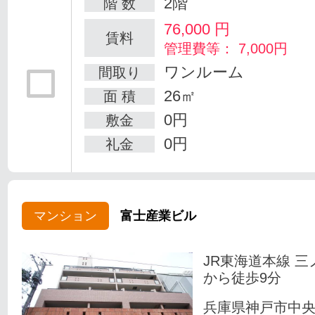
2階
階 数
76,000
円
賃料
管理費等： 7,000円
ワンルーム
間取り
26㎡
面 積
0円
敷金
0円
礼金
マンション
富士産業ビル
JR東海道本線 三
から徒歩9分
兵庫県神戸市中