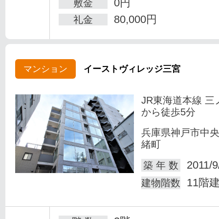
0円
敷金
80,000円
礼金
マンション
イーストヴィレッジ三宮
JR東海道本線 三
から徒歩5分
兵庫県神戸市中
緒町
2011/9
築 年 数
11階
建物階数