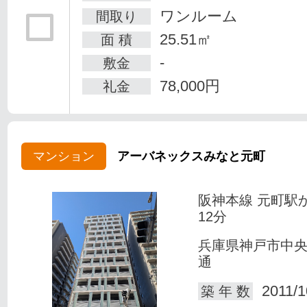
ワンルーム
間取り
25.51㎡
面 積
-
敷金
78,000円
礼金
マンション
アーバネックスみなと元町
阪神本線 元町駅
12分
兵庫県神戸市中
通
2011/1
築 年 数