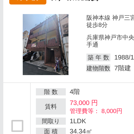
阪神本線 神戸三
徒歩8分
兵庫県神戸市中
手通
1988/1
築 年 数
7階建
建物階数
4階
階 数
73,000
円
賃料
管理費等： 8,000円
1LDK
間取り
34.34㎡
面 積