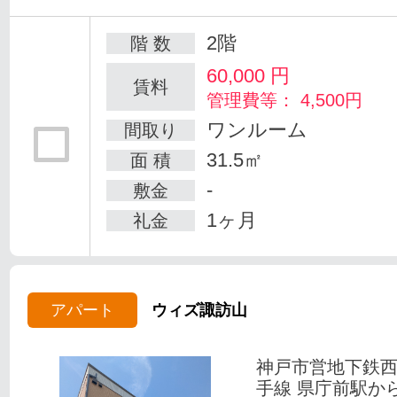
2階
階 数
60,000
円
賃料
管理費等： 4,500円
ワンルーム
間取り
31.5㎡
面 積
-
敷金
1ヶ月
礼金
アパート
ウィズ諏訪山
神戸市営地下鉄
手線 県庁前駅か