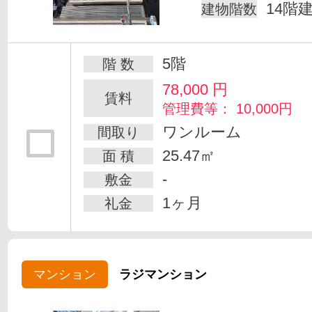
14階
建物階数
5階
階 数
78,000
円
賃料
管理費等： 10,000円
ワンルーム
間取り
25.47㎡
面 積
-
敷金
1ヶ月
礼金
マンション
ラジマンション