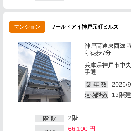
マンション
ワールドアイ神戸元町ヒルズ
神戸高速東西線 
ら徒歩7分
兵庫県神戸市中
手通
2026/9
築 年 数
13階
建物階数
2階
階 数
66,100
円