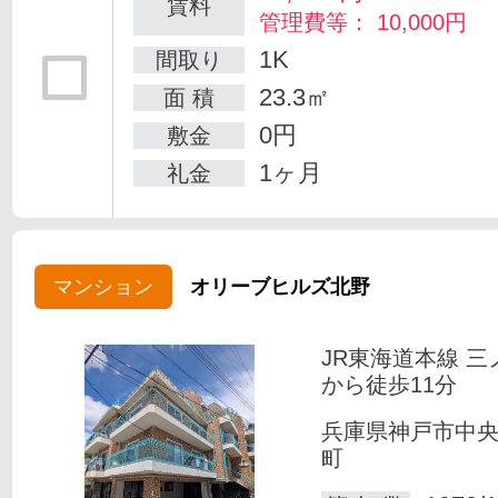
賃料
管理費等： 10,000円
1K
間取り
23.3㎡
面 積
0円
敷金
1ヶ月
礼金
マンション
オリーブヒルズ北野
JR東海道本線 三
から徒歩11分
兵庫県神戸市中
町