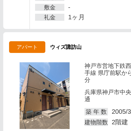
-
敷金
1ヶ月
礼金
アパート
ウィズ諏訪山
神戸市営地下鉄
手線 県庁前駅か
分
兵庫県神戸市中
通
2005/3
築 年 数
2階建
建物階数