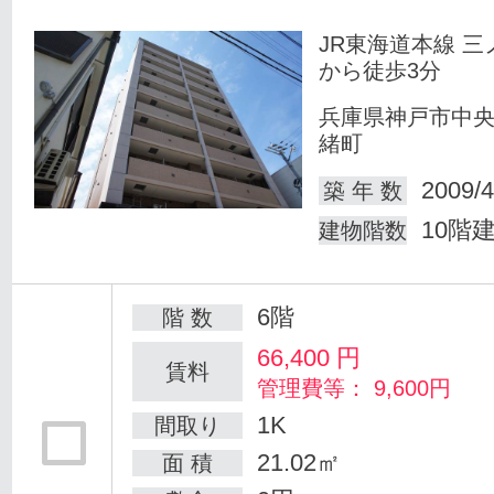
JR東海道本線 三
から徒歩3分
兵庫県神戸市中
緒町
2009/4
築 年 数
10階
建物階数
6階
階 数
66,400
円
賃料
管理費等： 9,600円
1K
間取り
21.02㎡
面 積