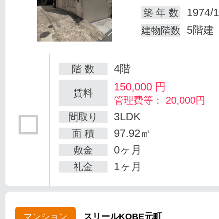
1974/1
築 年 数
5階建
建物階数
4階
階 数
150,000
円
賃料
管理費等： 20,000円
3LDK
間取り
97.92㎡
面 積
0ヶ月
敷金
1ヶ月
礼金
マンション
スリールKOBE元町