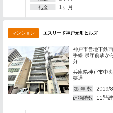
1ヶ月
礼金
マンション
エスリード神戸元町ヒルズ
神戸市営地下鉄
手線 県庁前駅か
分
兵庫県神戸市中
狭通
2019/8
築 年 数
11階
建物階数