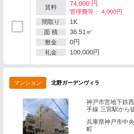
74,000
円
賃料
管理費等： 4,000円
1K
間取り
36.51㎡
面 積
0円
敷金
100,000円
礼金
マンション
北野ガーデンヴィラ
神戸市営地下鉄
手線 三宮駅から徒
兵庫県神戸市中
町