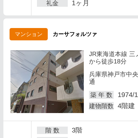
1ヶ月
礼金
マンション
カーサフォルツァ
JR東海道本線 三
から徒歩18分
兵庫県神戸市中
通
1974/1
築 年 数
4階建
建物階数
3階
階 数