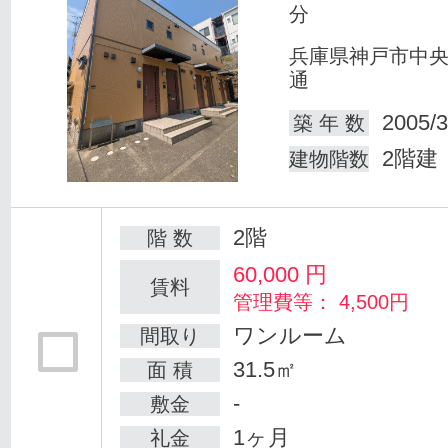
分
兵庫県神戸市中
通
2005/3
築 年 数
2階建
建物階数
2階
階 数
60,000
円
賃料
管理費等： 4,500円
ワンルーム
間取り
31.5㎡
面 積
-
敷金
1ヶ月
礼金