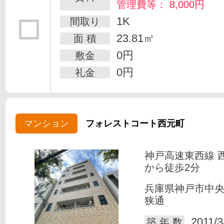
管理費等： 8,000円
1K
間取り
23.81㎡
面 積
0円
敷金
0円
礼金
マンション
フォレストコート西元町
神戸高速東西線 
から徒歩2分
兵庫県神戸市中
狭通
2011/3
築 年 数