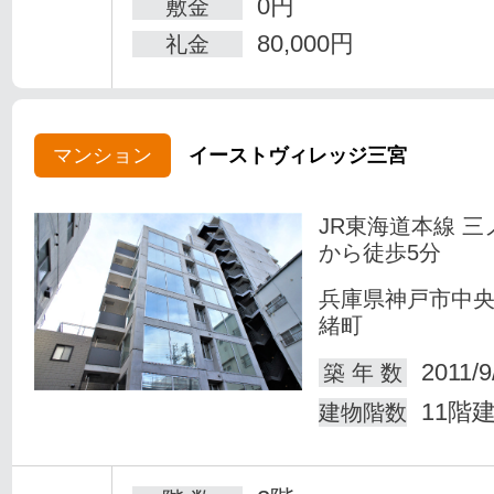
0円
敷金
80,000円
礼金
マンション
イーストヴィレッジ三宮
JR東海道本線 三
から徒歩5分
兵庫県神戸市中
緒町
2011/9
築 年 数
11階
建物階数