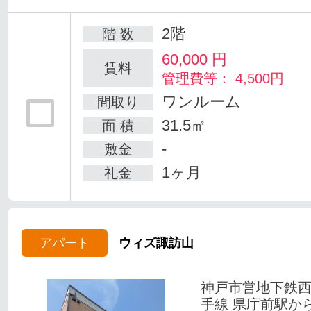
2階
階 数
60,000
円
賃料
管理費等： 4,500円
ワンルーム
間取り
31.5㎡
面 積
-
敷金
1ヶ月
礼金
アパート
ウィズ諏訪山
神戸市営地下鉄
手線 県庁前駅か