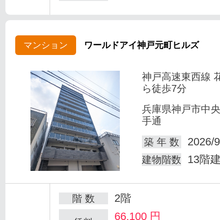
マンション
ワールドアイ神戸元町ヒルズ
神戸高速東西線 
ら徒歩7分
兵庫県神戸市中
手通
2026/9
築 年 数
13階
建物階数
2階
階 数
66,100
円