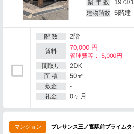
1973/1
築 年 数
5階建
建物階数
2階
階 数
70,000
円
賃料
管理費等： 5,000円
2DK
間取り
50㎡
面 積
-
敷金
0ヶ月
礼金
マンション
プレサンス三ノ宮駅前プライムタ