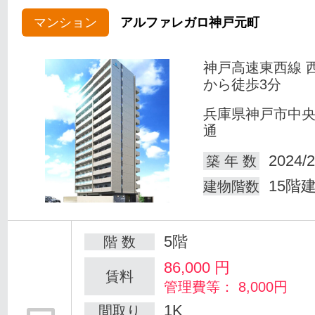
マンション
アルファレガロ神戸元町
神戸高速東西線 
から徒歩3分
兵庫県神戸市中
通
2024/2
築 年 数
15階
建物階数
5階
階 数
86,000
円
賃料
管理費等： 8,000円
1K
間取り