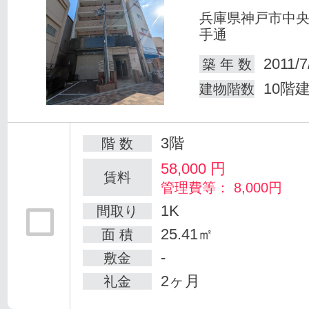
兵庫県神戸市中
手通
2011/7
築 年 数
10階
建物階数
3階
階 数
58,000
円
賃料
管理費等： 8,000円
1K
間取り
25.41㎡
面 積
-
敷金
2ヶ月
礼金