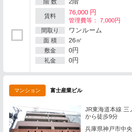
2階
階 数
76,000
円
賃料
管理費等： 7,000円
ワンルーム
間取り
26㎡
面 積
0円
敷金
0円
礼金
マンション
富士産業ビル
JR東海道本線 三
から徒歩9分
兵庫県神戸市中