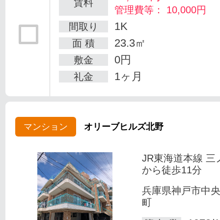
賃料
管理費等： 10,000円
1K
間取り
23.3㎡
面 積
0円
敷金
1ヶ月
礼金
マンション
オリーブヒルズ北野
JR東海道本線 三
から徒歩11分
兵庫県神戸市中
町