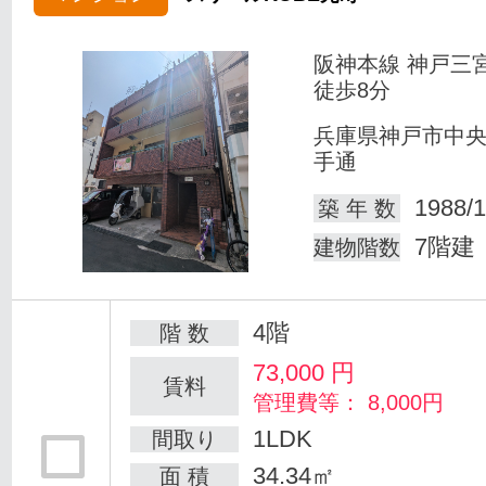
阪神本線 神戸三
徒歩8分
兵庫県神戸市中
手通
1988/1
築 年 数
7階建
建物階数
4階
階 数
73,000
円
賃料
管理費等： 8,000円
1LDK
間取り
34.34㎡
面 積