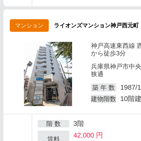
マンション
ライオンズマンション神戸西元町
神戸高速東西線 
から徒歩3分
兵庫県神戸市中
狭通
1987/1
築 年 数
10階
建物階数
3階
階 数
42,000
円
賃料