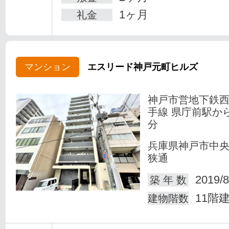
1ヶ月
礼金
マンション
エスリード神戸元町ヒルズ
神戸市営地下鉄
手線 県庁前駅か
分
兵庫県神戸市中
狭通
2019/8
築 年 数
11階
建物階数