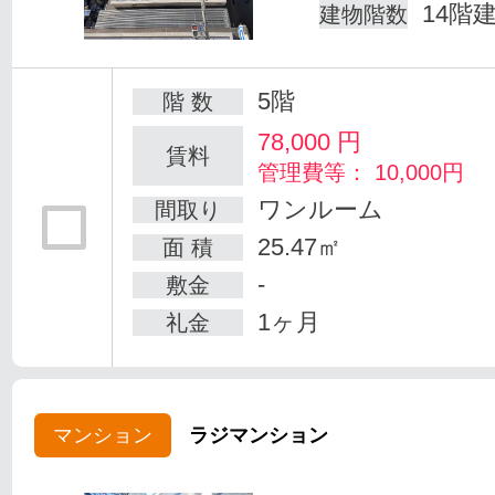
14階
建物階数
5階
階 数
78,000
円
賃料
管理費等： 10,000円
ワンルーム
間取り
25.47㎡
面 積
-
敷金
1ヶ月
礼金
マンション
ラジマンション