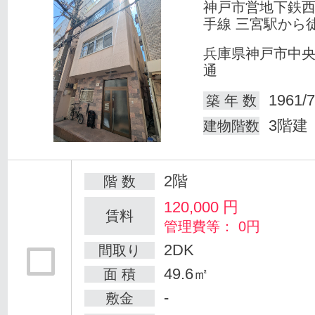
神戸市営地下鉄
手線 三宮駅から
兵庫県神戸市中
通
1961/7
築 年 数
3階建
建物階数
2階
階 数
120,000
円
賃料
管理費等： 0円
2DK
間取り
49.6㎡
面 積
-
敷金