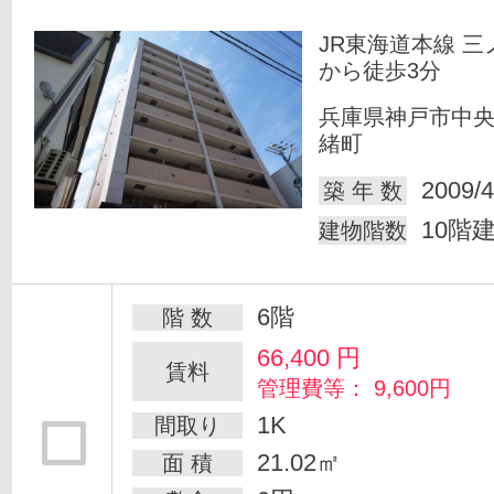
JR東海道本線 三
から徒歩3分
兵庫県神戸市中
緒町
2009/4
築 年 数
10階
建物階数
6階
階 数
66,400
円
賃料
管理費等： 9,600円
1K
間取り
21.02㎡
面 積