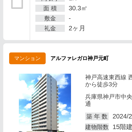
30.3㎡
面 積
-
敷金
2ヶ月
礼金
マンション
アルファレガロ神戸元町
神戸高速東西線 
から徒歩3分
兵庫県神戸市中
通
2024/2
築 年 数
15階
建物階数