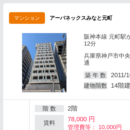
マンション
アーバネックスみなと元町
阪神本線 元町駅
12分
兵庫県神戸市中
通
2011/1
築 年 数
14階
建物階数
2階
階 数
78,000
円
賃料
管理費等： 10,000円