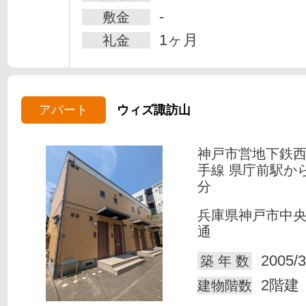
-
敷金
1ヶ月
礼金
アパート
ウィズ諏訪山
神戸市営地下鉄
手線 県庁前駅か
分
兵庫県神戸市中
通
2005/3
築 年 数
2階建
建物階数