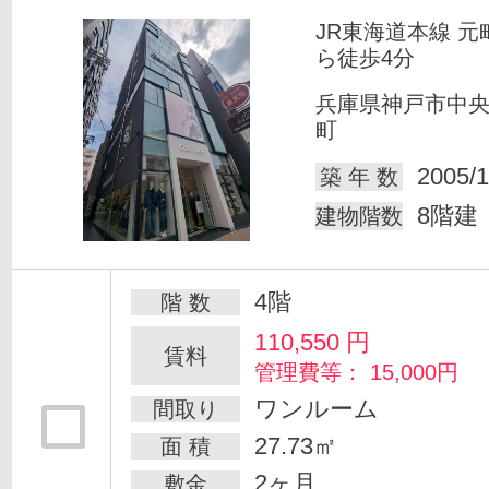
JR東海道本線 元
ら徒歩4分
兵庫県神戸市中
町
2005/1
築 年 数
8階建
建物階数
4階
階 数
110,550
円
賃料
管理費等： 15,000円
ワンルーム
間取り
27.73㎡
面 積
2ヶ月
敷金