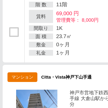
11階
階 数
69,000
円
賃料
管理費等： 8,000円
1K
間取り
23.7㎡
面 積
0ヶ月
敷金
1ヶ月
礼金
マンション
Citta・Vista神戸下山手通
神戸市営地下鉄
手線 大倉山駅か
分