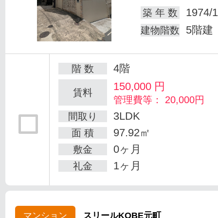
1974/1
築 年 数
5階建
建物階数
4階
階 数
150,000
円
賃料
管理費等： 20,000円
3LDK
間取り
97.92㎡
面 積
0ヶ月
敷金
1ヶ月
礼金
マンション
スリールKOBE元町