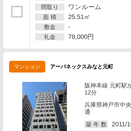
ワンルーム
間取り
25.51㎡
面 積
-
敷金
78,000円
礼金
マンション
アーバネックスみなと元町
阪神本線 元町駅
12分
兵庫県神戸市中
通
2011/1
築 年 数