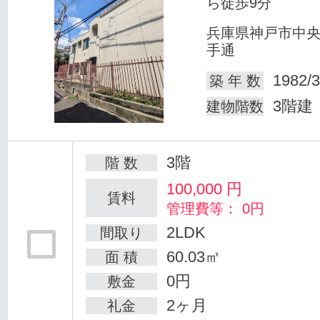
ら徒歩9分
兵庫県神戸市中
手通
1982/3
築 年 数
3階建
建物階数
3階
階 数
100,000
円
賃料
管理費等： 0円
2LDK
間取り
60.03㎡
面 積
0円
敷金
2ヶ月
礼金