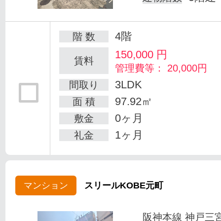
4階
階 数
150,000
円
賃料
管理費等： 20,000円
3LDK
間取り
97.92㎡
面 積
0ヶ月
敷金
1ヶ月
礼金
マンション
スリールKOBE元町
阪神本線 神戸三