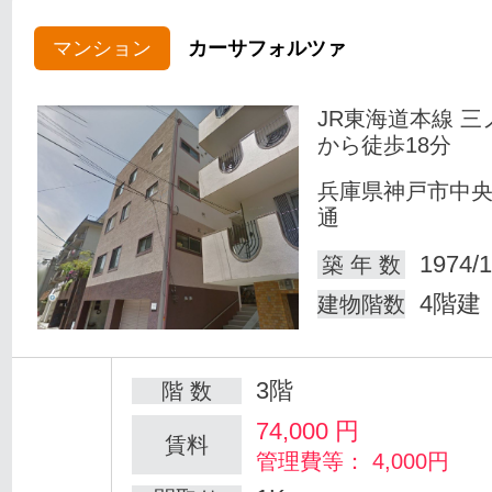
マンション
カーサフォルツァ
JR東海道本線 三
から徒歩18分
兵庫県神戸市中
通
1974/1
築 年 数
4階建
建物階数
3階
階 数
74,000
円
賃料
管理費等： 4,000円