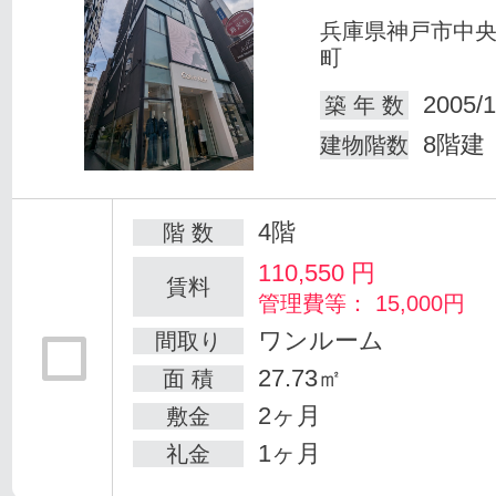
兵庫県神戸市中
町
2005/1
築 年 数
8階建
建物階数
4階
階 数
110,550
円
賃料
管理費等： 15,000円
ワンルーム
間取り
27.73㎡
面 積
2ヶ月
敷金
1ヶ月
礼金