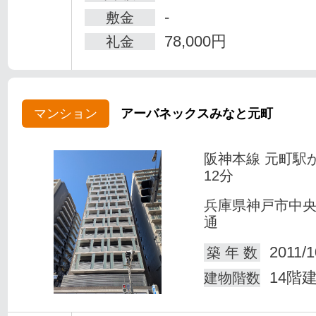
-
敷金
78,000円
礼金
マンション
アーバネックスみなと元町
阪神本線 元町駅
12分
兵庫県神戸市中
通
2011/1
築 年 数
14階
建物階数