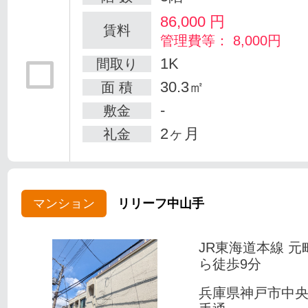
86,000
円
賃料
管理費等： 8,000円
1K
間取り
30.3㎡
面 積
-
敷金
2ヶ月
礼金
マンション
リリーフ中山手
JR東海道本線 元
ら徒歩9分
兵庫県神戸市中