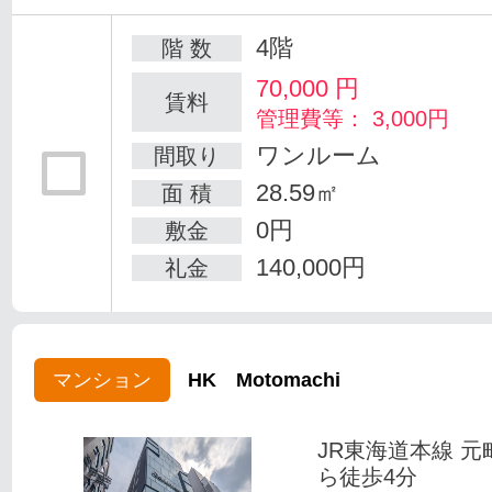
4階
階 数
70,000
円
賃料
管理費等： 3,000円
ワンルーム
間取り
28.59㎡
面 積
0円
敷金
140,000円
礼金
マンション
HK Motomachi
JR東海道本線 元
ら徒歩4分