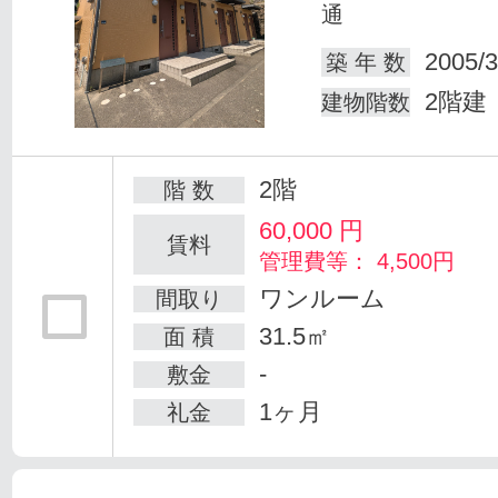
通
2005/3
築 年 数
2階建
建物階数
2階
階 数
60,000
円
賃料
管理費等： 4,500円
ワンルーム
間取り
31.5㎡
面 積
-
敷金
1ヶ月
礼金