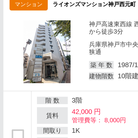
マンション
ライオンズマンション神戸西元町
神戸高速東西線 
から徒歩3分
兵庫県神戸市中
狭通
1987/1
築 年 数
10階
建物階数
3階
階 数
42,000
円
賃料
管理費等： 8,000円
1K
間取り