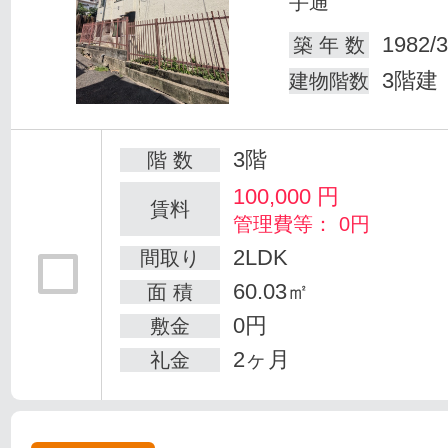
手通
1982/3
築 年 数
3階建
建物階数
3階
階 数
100,000
円
賃料
管理費等： 0円
2LDK
間取り
60.03㎡
面 積
0円
敷金
2ヶ月
礼金