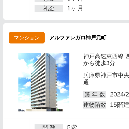
1ヶ月
礼金
マンション
アルファレガロ神戸元町
神戸高速東西線 
から徒歩3分
兵庫県神戸市中
通
2024/2
築 年 数
15階
建物階数
5階
階 数