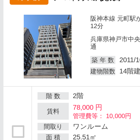
阪神本線 元町駅
12分
兵庫県神戸市中
通
2011/1
築 年 数
14階
建物階数
2階
階 数
78,000
円
賃料
管理費等： 10,000円
ワンルーム
間取り
25.51㎡
面 積