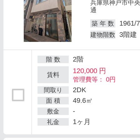
兵庫県神戸市中
通
1961/7
築 年 数
3階建
建物階数
2階
階 数
120,000
円
賃料
管理費等： 0円
2DK
間取り
49.6㎡
面 積
-
敷金
1ヶ月
礼金