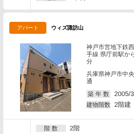
アパート
ウィズ諏訪山
神戸市営地下鉄
手線 県庁前駅か
分
兵庫県神戸市中
通
2005/3
築 年 数
2階建
建物階数
2階
階 数