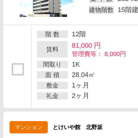
15階
建物階数
12階
階 数
81,000
円
賃料
管理費等： 8,000円
1K
間取り
28.04㎡
面 積
1ヶ月
敷金
2ヶ月
礼金
マンション
とけいや館 北野坂