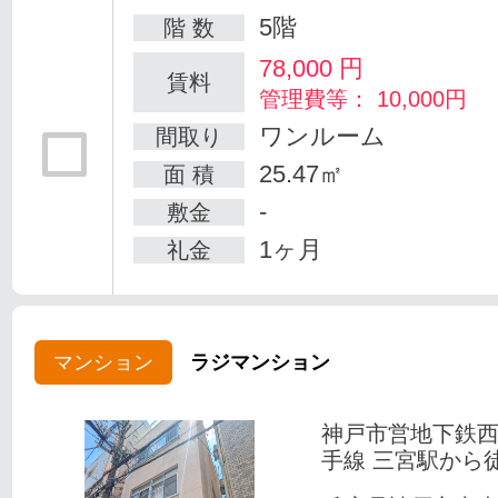
5階
階 数
78,000
円
賃料
管理費等： 10,000円
ワンルーム
間取り
25.47㎡
面 積
-
敷金
1ヶ月
礼金
マンション
ラジマンション
神戸市営地下鉄
手線 三宮駅から