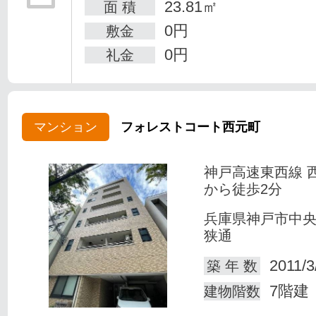
23.81㎡
面 積
0円
敷金
0円
礼金
マンション
フォレストコート西元町
神戸高速東西線 
から徒歩2分
兵庫県神戸市中
狭通
2011/3
築 年 数
7階建
建物階数