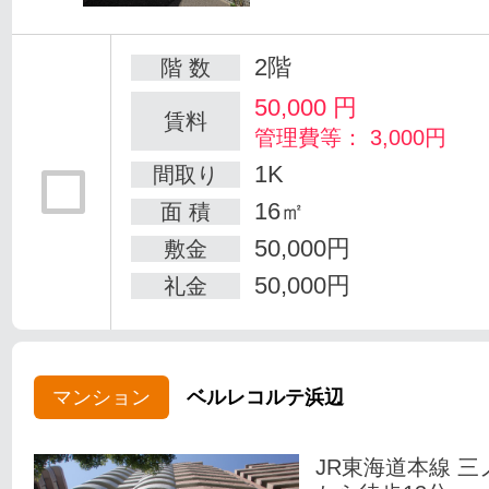
2階
階 数
50,000
円
賃料
管理費等： 3,000円
1K
間取り
16㎡
面 積
50,000円
敷金
50,000円
礼金
マンション
ベルレコルテ浜辺
JR東海道本線 三