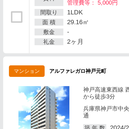
管理費等： 5,000円
1LDK
間取り
29.16㎡
面 積
-
敷金
2ヶ月
礼金
マンション
アルファレガロ神戸元町
神戸高速東西線 
から徒歩3分
兵庫県神戸市中
通
2024/2
築 年 数