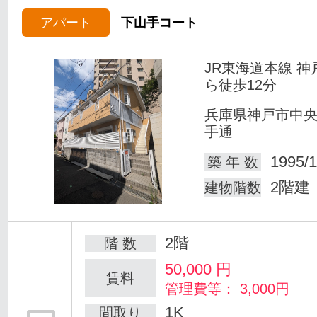
アパート
下山手コート
JR東海道本線 神
ら徒歩12分
兵庫県神戸市中
手通
1995/1
築 年 数
2階建
建物階数
2階
階 数
50,000
円
賃料
管理費等： 3,000円
1K
間取り