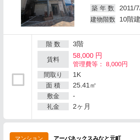
2011/7
築 年 数
10階
建物階数
3階
階 数
58,000
円
賃料
管理費等： 8,000円
1K
間取り
25.41㎡
面 積
-
敷金
2ヶ月
礼金
マンション
アーバネックスみなと元町