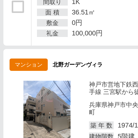
1K
間取り
36.51㎡
面 積
0円
敷金
100,000円
礼金
マンション
北野ガーデンヴィラ
神戸市営地下鉄
手線 三宮駅から徒
兵庫県神戸市中
町
1974/1
築 年 数
5階建
建物階数