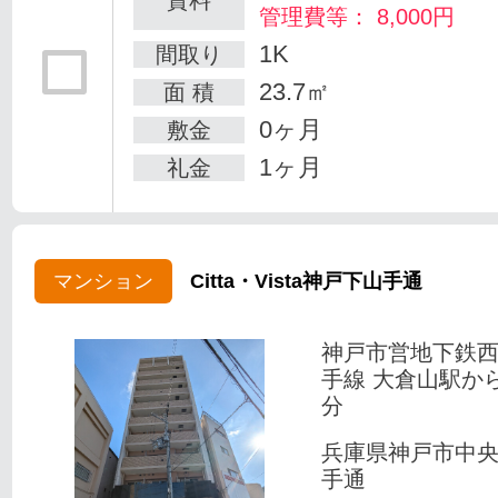
賃料
管理費等： 8,000円
1K
間取り
23.7㎡
面 積
0ヶ月
敷金
1ヶ月
礼金
マンション
Citta・Vista神戸下山手通
神戸市営地下鉄
手線 大倉山駅か
分
兵庫県神戸市中
手通