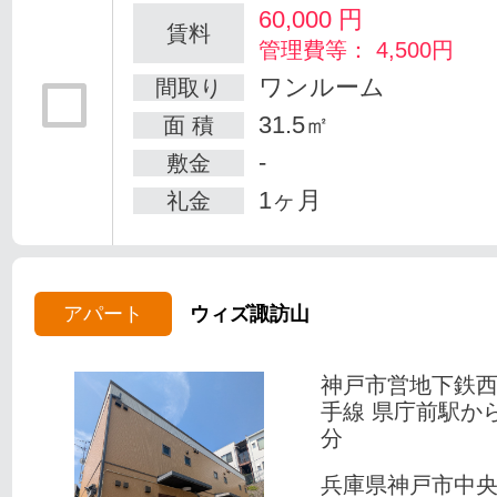
60,000
円
賃料
管理費等： 4,500円
ワンルーム
間取り
31.5㎡
面 積
-
敷金
1ヶ月
礼金
アパート
ウィズ諏訪山
神戸市営地下鉄
手線 県庁前駅か
分
兵庫県神戸市中