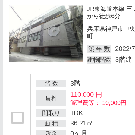
JR東海道本線 三
から徒歩6分
兵庫県神戸市中
町
2022/7
築 年 数
3階建
建物階数
3階
階 数
110,000
円
賃料
管理費等： 10,000円
1DK
間取り
36.21㎡
面 積
0ヶ月
敷金