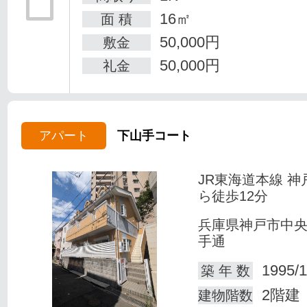
16㎡
面 積
50,000円
敷金
50,000円
礼金
アパート
下山手コート
JR東海道本線 神
ら徒歩12分
兵庫県神戸市中
手通
1995/1
築 年 数
2階建
建物階数