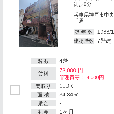
徒歩8分
兵庫県神戸市中
手通
1988/1
築 年 数
7階建
建物階数
4階
階 数
73,000
円
賃料
管理費等： 8,000円
1LDK
間取り
34.34㎡
面 積
-
敷金
1ヶ月
礼金