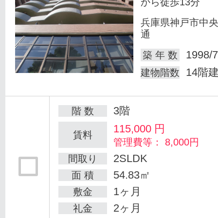
から徒歩13分
兵庫県神戸市中
通
1998/7
築 年 数
14階
建物階数
3階
階 数
115,000
円
賃料
管理費等： 8,000円
2SLDK
間取り
54.83㎡
面 積
1ヶ月
敷金
2ヶ月
礼金