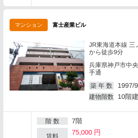
マンション
富士産業ビル
JR東海道本線 三
から徒歩9分
兵庫県神戸市中
手通
1997/9
築 年 数
10階
建物階数
7階
階 数
75,000
円
賃料