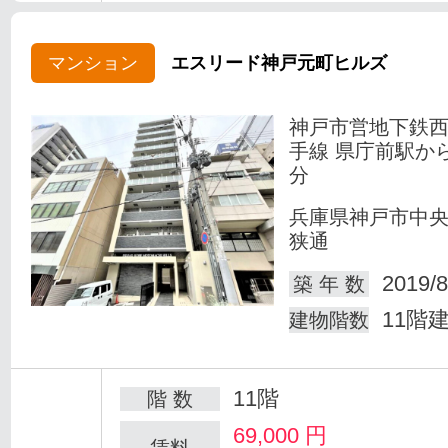
マンション
エスリード神戸元町ヒルズ
神戸市営地下鉄
手線 県庁前駅か
分
兵庫県神戸市中
狭通
2019/8
築 年 数
11階
建物階数
11階
階 数
69,000
円