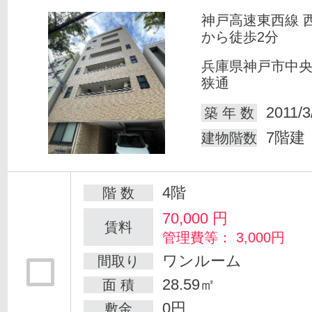
神戸高速東西線 
から徒歩2分
兵庫県神戸市中
狭通
2011/3
築 年 数
7階建
建物階数
4階
階 数
70,000
円
賃料
管理費等： 3,000円
ワンルーム
間取り
28.59㎡
面 積
0円
敷金