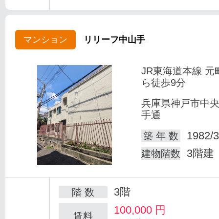
マンション
リリーフ中山手
JR東海道本線 元
ら徒歩9分
兵庫県神戸市中
手通
1982/3
築 年 数
3階建
建物階数
3階
階 数
100,000
円
賃料