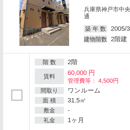
兵庫県神戸市中
通
2005/3
築 年 数
2階建
建物階数
2階
階 数
60,000
円
賃料
管理費等： 4,500円
ワンルーム
間取り
31.5㎡
面 積
-
敷金
1ヶ月
礼金