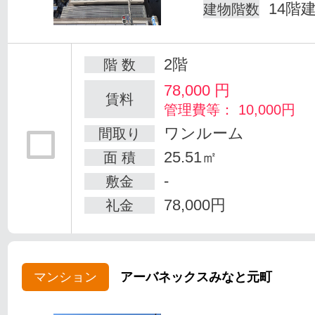
14階
建物階数
2階
階 数
78,000
円
賃料
管理費等： 10,000円
ワンルーム
間取り
25.51㎡
面 積
-
敷金
78,000円
礼金
マンション
アーバネックスみなと元町