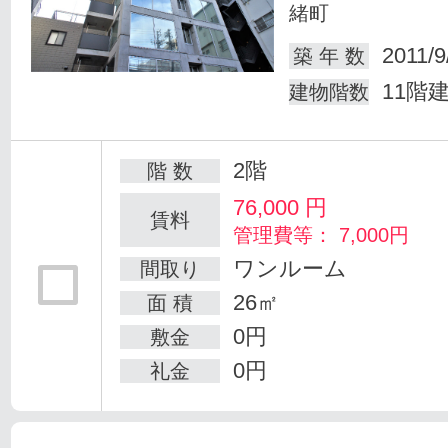
緒町
2011/9
築 年 数
11階
建物階数
2階
階 数
76,000
円
賃料
管理費等： 7,000円
ワンルーム
間取り
26㎡
面 積
0円
敷金
0円
礼金