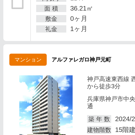
36.21㎡
面 積
0ヶ月
敷金
1ヶ月
礼金
マンション
アルファレガロ神戸元町
神戸高速東西線 
から徒歩3分
兵庫県神戸市中
通
2024/2
築 年 数
15階
建物階数