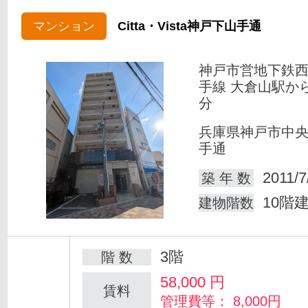
マンション
Citta・Vista神戸下山手通
神戸市営地下鉄
手線 大倉山駅か
分
兵庫県神戸市中
手通
2011/7
築 年 数
10階
建物階数
3階
階 数
58,000
円
賃料
管理費等： 8,000円