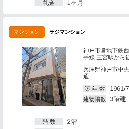
1ヶ月
礼金
マンション
ラジマンション
神戸市営地下鉄
手線 三宮駅から
兵庫県神戸市中
通
1961/7
築 年 数
3階建
建物階数
2階
階 数