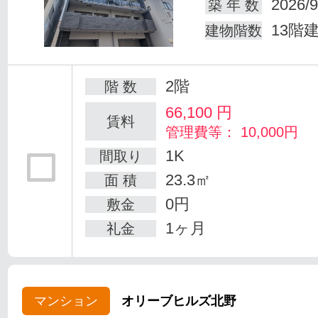
2026/9
築 年 数
13階
建物階数
2階
階 数
66,100
円
賃料
管理費等： 10,000円
1K
間取り
23.3㎡
面 積
0円
敷金
1ヶ月
礼金
マンション
オリーブヒルズ北野