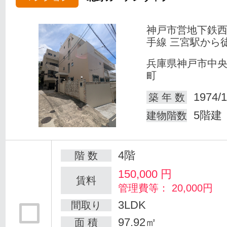
神戸市営地下鉄
手線 三宮駅から徒
兵庫県神戸市中
町
1974/1
築 年 数
5階建
建物階数
4階
階 数
150,000
円
賃料
管理費等： 20,000円
3LDK
間取り
97.92㎡
面 積