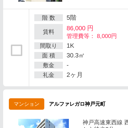
5階
階 数
86,000
円
賃料
管理費等： 8,000円
1K
間取り
30.3㎡
面 積
-
敷金
2ヶ月
礼金
マンション
アルファレガロ神戸元町
神戸高速東西線 