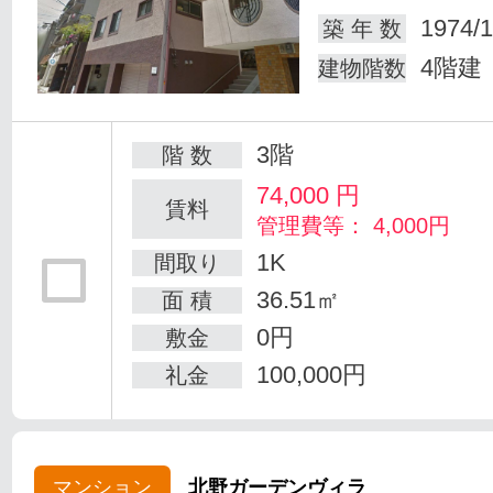
1974/1
築 年 数
4階建
建物階数
3階
階 数
74,000
円
賃料
管理費等： 4,000円
1K
間取り
36.51㎡
面 積
0円
敷金
100,000円
礼金
マンション
北野ガーデンヴィラ