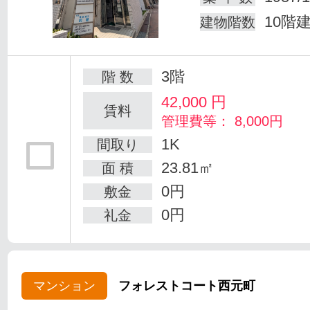
10階
建物階数
3階
階 数
42,000
円
賃料
管理費等： 8,000円
1K
間取り
23.81㎡
面 積
0円
敷金
0円
礼金
マンション
フォレストコート西元町