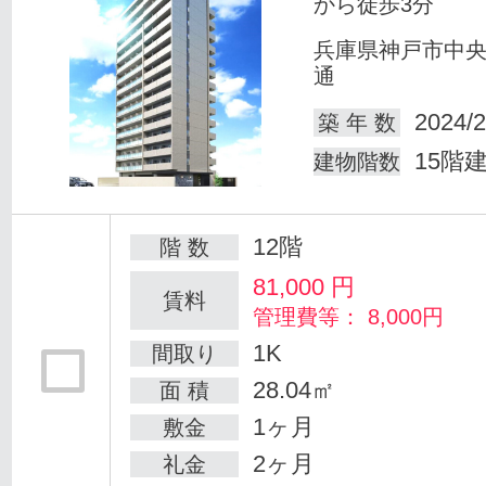
から徒歩3分
兵庫県神戸市中
通
2024/2
築 年 数
15階
建物階数
12階
階 数
81,000
円
賃料
管理費等： 8,000円
1K
間取り
28.04㎡
面 積
1ヶ月
敷金
2ヶ月
礼金