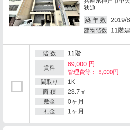
兵庫県神戸市中
狭通
2019/8
築 年 数
11階
建物階数
11階
階 数
69,000
円
賃料
管理費等： 8,000円
1K
間取り
23.7㎡
面 積
0ヶ月
敷金
1ヶ月
礼金