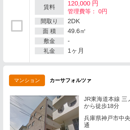
120,000
円
賃料
管理費等： 0円
2DK
間取り
49.6㎡
面 積
-
敷金
1ヶ月
礼金
マンション
カーサフォルツァ
JR東海道本線 三
から徒歩18分
兵庫県神戸市中
通