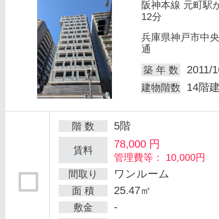
阪神本線 元町駅
12分
兵庫県神戸市中
通
2011/1
築 年 数
14階
建物階数
5階
階 数
78,000
円
賃料
管理費等： 10,000円
ワンルーム
間取り
25.47㎡
面 積
-
敷金