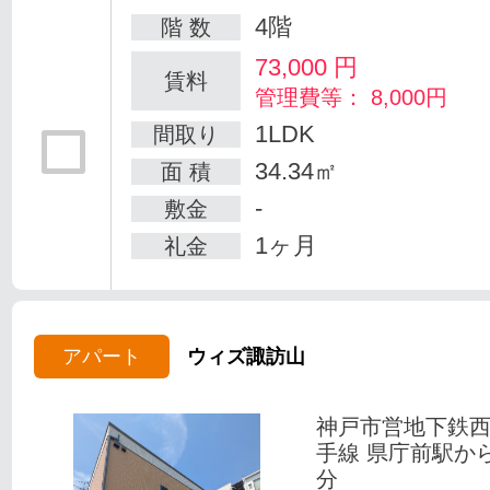
4階
階 数
73,000
円
賃料
管理費等： 8,000円
1LDK
間取り
34.34㎡
面 積
-
敷金
1ヶ月
礼金
アパート
ウィズ諏訪山
神戸市営地下鉄
手線 県庁前駅か
分