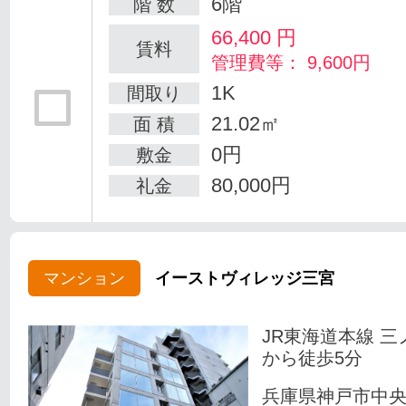
6階
階 数
66,400
円
賃料
管理費等： 9,600円
1K
間取り
21.02㎡
面 積
0円
敷金
80,000円
礼金
マンション
イーストヴィレッジ三宮
JR東海道本線 三
から徒歩5分
兵庫県神戸市中