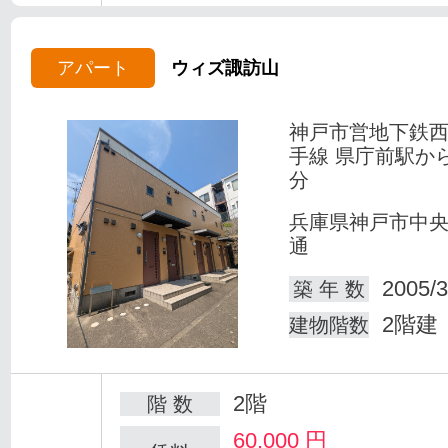
アパート
ウィズ諏訪山
神戸市営地下鉄
手線 県庁前駅か
分
兵庫県神戸市中
通
2005/3
築 年 数
2階建
建物階数
2階
階 数
60,000
円