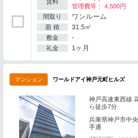
賃料
管理費等： 4,500円
ワンルーム
間取り
31.5㎡
面 積
-
敷金
1ヶ月
礼金
マンション
ワールドアイ神戸元町ヒルズ
神戸高速東西線 
ら徒歩7分
兵庫県神戸市中
手通