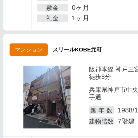
0ヶ月
敷金
1ヶ月
礼金
マンション
スリールKOBE元町
阪神本線 神戸三
徒歩8分
兵庫県神戸市中
手通
1988/1
築 年 数
7階建
建物階数