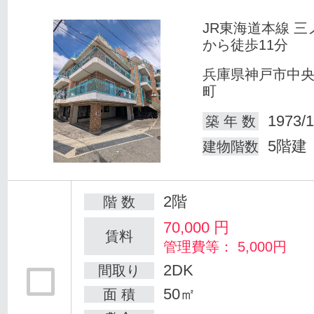
JR東海道本線 三
から徒歩11分
兵庫県神戸市中
町
1973/1
築 年 数
5階建
建物階数
2階
階 数
70,000
円
賃料
管理費等： 5,000円
2DK
間取り
50㎡
面 積