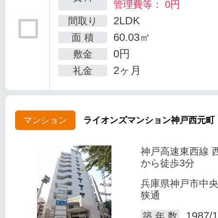
管理費等： 0円
2LDK
間取り
60.03㎡
面 積
0円
敷金
2ヶ月
礼金
マンション
ライオンズマンション神戸西元町
神戸高速東西線 
から徒歩3分
兵庫県神戸市中
狭通
1987/1
築 年 数