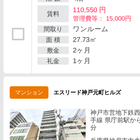
110,550
円
賃料
管理費等： 15,000円
ワンルーム
間取り
27.73㎡
面 積
2ヶ月
敷金
1ヶ月
礼金
マンション
エスリード神戸元町ヒルズ
神戸市営地下鉄
手線 県庁前駅か
分