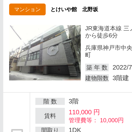
マンション
とけいや館 北野坂
JR東海道本線 三
から徒歩6分
兵庫県神戸市中
町
2022/7
築 年 数
3階建
建物階数
3階
階 数
110,000
円
賃料
管理費等： 10,000円
1DK
間取り