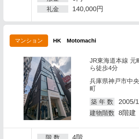
140,000円
礼金
マンション
HK Motomachi
JR東海道本線 元
ら徒歩4分
兵庫県神戸市中
町
2005/1
築 年 数
8階建
建物階数
4階
階 数