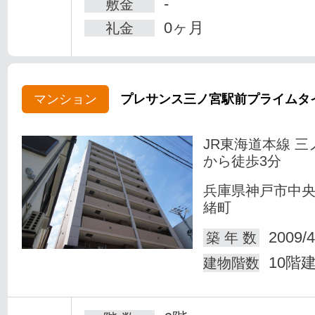
-
敷金
0ヶ月
礼金
マンション
プレサンス三ノ宮駅前プライムタ
JR東海道本線 三
から徒歩3分
兵庫県神戸市中
緒町
2009/4
築 年 数
10階
建物階数