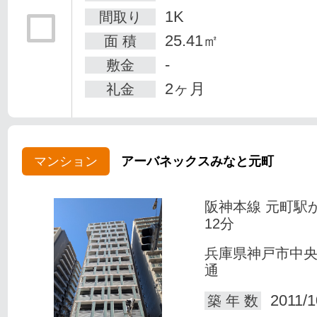
1K
間取り
25.41㎡
面 積
-
敷金
2ヶ月
礼金
マンション
アーバネックスみなと元町
阪神本線 元町駅
12分
兵庫県神戸市中
通
2011/1
築 年 数