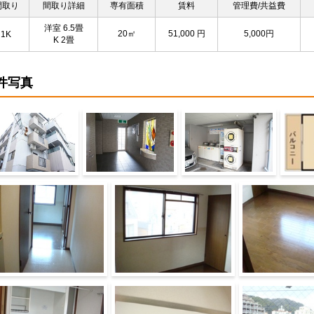
間取り
間取り詳細
専有面積
賃料
管理費/共益費
洋室 6.5畳
20㎡
51,000
円
5,000円
1K
K 2畳
件写真
物外観
エントランス
その他共有部分
間取り
装1
内装2
内装3