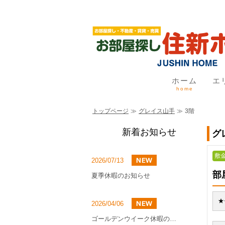
ホーム
エ
home
トップページ
≫
グレイス山手
≫
3階
新着お知らせ
グ
敷金
2026/07/13
部
夏季休暇のお知らせ
★
2026/04/06
ゴールデンウイーク休暇のお知らせ