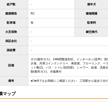
総戸数
-
築年月
建築構造
RC
建物階建
駐車場
有
駐車料
火災保険
-
鍵交換代
保証会社
-
諸経費
-
ガス(都市ガス)、24時間緊急対応、インターホン(音声)
き場、共用コインランドリー、角部屋、フローリング、ベ
設備
ット数(2)、バス・トイレ別(別室)、シャワー、給湯、洗面
類(都市ガス)、冷蔵庫付
備考
●Ο●何でもお気軽にご相談ください 三宮駅から徒歩２分の
隣マップ