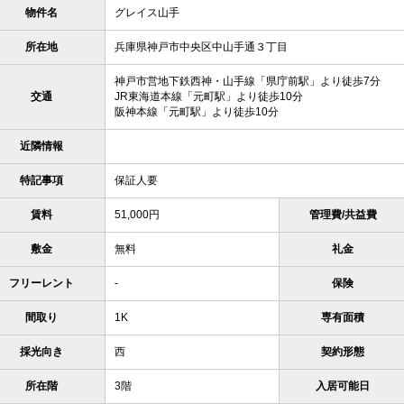
物件名
グレイス山手
所在地
兵庫県神戸市中央区中山手通３丁目
神戸市営地下鉄西神・山手線「県庁前駅」より徒歩7分
交通
JR東海道本線「元町駅」より徒歩10分
阪神本線「元町駅」より徒歩10分
近隣情報
特記事項
保証人要
賃料
51,000円
管理費/共益費
敷金
無料
礼金
フリーレント
-
保険
間取り
1K
専有面積
採光向き
西
契約形態
所在階
3階
入居可能日