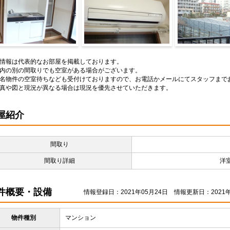
装5
内装6
内装7
情報は代表的なお部屋を掲載しております。
内の別の間取りでも空室がある場合がございます。
名物件の空室待ちなども受付けておりますので、お電話かメールにてスタッフまで
真や図と現況が異なる場合は現況を優先させていただきます。
屋紹介
間取り
間取り詳細
洋室
件概要・設備
情報登録日：2021年05月24日
情報更新日：2021年
物件種別
マンション