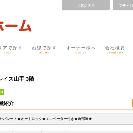
リアで探す
沿線で探す
オーナー様へ
会社概要
area
along
owner
company
レイス山手 3階
0
屋紹介
セパレート★オートロック★エレベーター付き★角部屋★