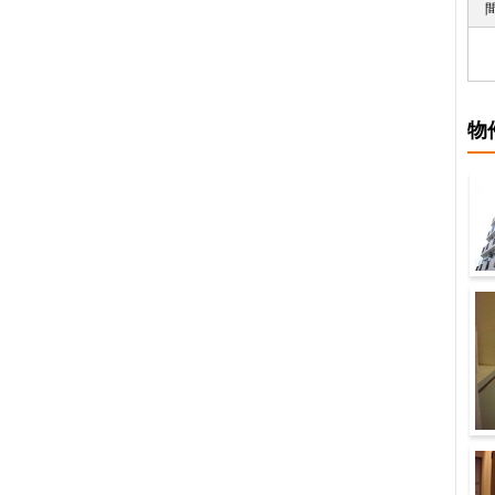
物
建
内