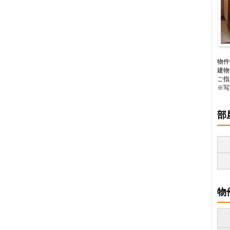
内
物件
建物
ご指
※写
部
物