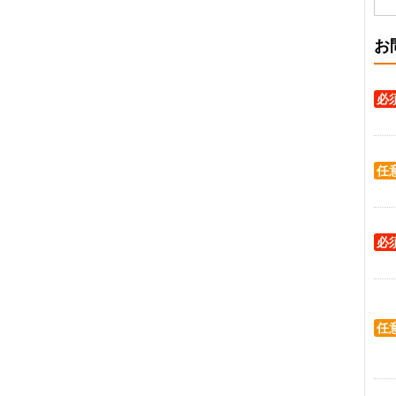
お
必
任
必
任