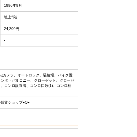
1996年9月
地上5階
24,200円
-
、防犯カメラ、オートロック、駐輪場、バイク置
ランダ・バルコニー、クローゼット、クローゼ
台、コンロ設置済、コンロ口数(1)、コンロ種
賃貸ショップ●Ο●