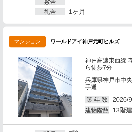
-
敷金
1ヶ月
礼金
マンション
ワールドアイ神戸元町ヒルズ
神戸高速東西線 
ら徒歩7分
兵庫県神戸市中
手通
2026/9
築 年 数
13階
建物階数