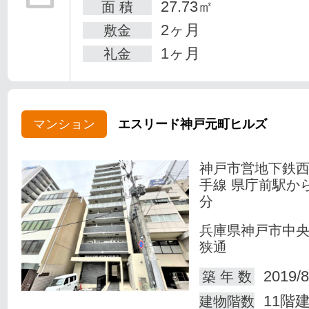
27.73㎡
面 積
2ヶ月
敷金
1ヶ月
礼金
マンション
エスリード神戸元町ヒルズ
神戸市営地下鉄
手線 県庁前駅か
分
兵庫県神戸市中
狭通
2019/8
築 年 数
11階
建物階数