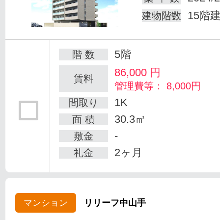
15階
建物階数
5階
階 数
86,000
円
賃料
管理費等： 8,000円
1K
間取り
30.3㎡
面 積
-
敷金
2ヶ月
礼金
マンション
リリーフ中山手