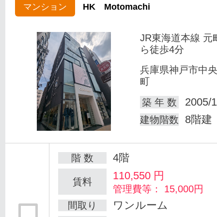
マンション
HK Motomachi
JR東海道本線 元
ら徒歩4分
兵庫県神戸市中
町
2005/1
築 年 数
8階建
建物階数
4階
階 数
110,550
円
賃料
管理費等： 15,000円
ワンルーム
間取り