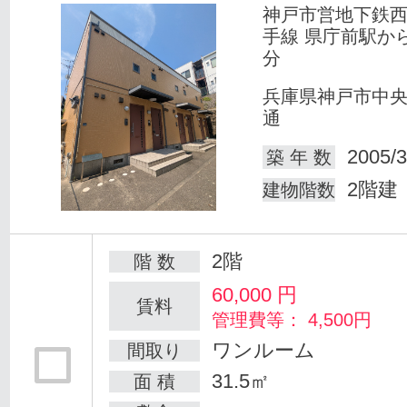
神戸市営地下鉄
手線 県庁前駅か
分
兵庫県神戸市中
通
2005/3
築 年 数
2階建
建物階数
2階
階 数
60,000
円
賃料
管理費等： 4,500円
ワンルーム
間取り
31.5㎡
面 積