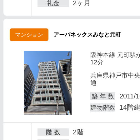
2ヶ月
礼金
マンション
アーバネックスみなと元町
阪神本線 元町駅
12分
兵庫県神戸市中
通
2011/1
築 年 数
14階
建物階数
2階
階 数