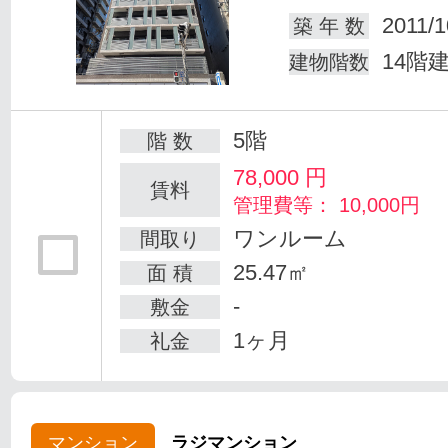
2011/1
築 年 数
14階
建物階数
5階
階 数
78,000
円
賃料
管理費等： 10,000円
ワンルーム
間取り
25.47㎡
面 積
-
敷金
1ヶ月
礼金
マンション
ラジマンション