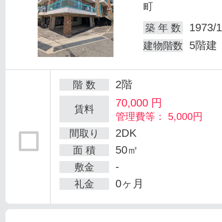
町
1973/1
築 年 数
5階建
建物階数
2階
階 数
70,000
円
賃料
管理費等： 5,000円
2DK
間取り
50㎡
面 積
-
敷金
0ヶ月
礼金