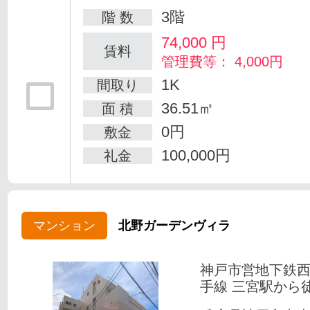
3階
階 数
74,000
円
賃料
管理費等： 4,000円
1K
間取り
36.51㎡
面 積
0円
敷金
100,000円
礼金
マンション
北野ガーデンヴィラ
神戸市営地下鉄
手線 三宮駅から徒