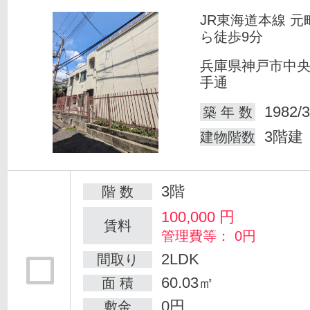
JR東海道本線 元
ら徒歩9分
兵庫県神戸市中
手通
1982/3
築 年 数
3階建
建物階数
3階
階 数
100,000
円
賃料
管理費等： 0円
2LDK
間取り
60.03㎡
面 積
0円
敷金