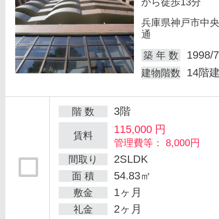
から徒歩13分
兵庫県神戸市中
通
1998/7
築 年 数
14階
建物階数
3階
階 数
115,000
円
賃料
管理費等： 8,000円
2SLDK
間取り
54.83㎡
面 積
1ヶ月
敷金
2ヶ月
礼金