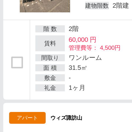
2階建
建物階数
2階
階 数
60,000
円
賃料
管理費等： 4,500円
ワンルーム
間取り
31.5㎡
面 積
-
敷金
1ヶ月
礼金
アパート
ウィズ諏訪山