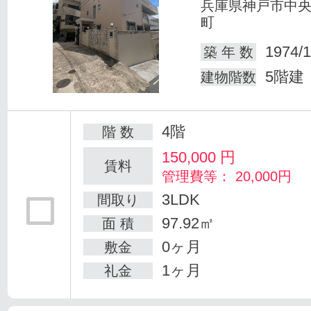
兵庫県神戸市中
町
1974/1
築 年 数
5階建
建物階数
4階
階 数
150,000
円
賃料
管理費等： 20,000円
3LDK
間取り
97.92㎡
面 積
0ヶ月
敷金
1ヶ月
礼金