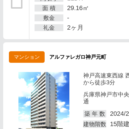
29.16㎡
面 積
-
敷金
2ヶ月
礼金
マンション
アルファレガロ神戸元町
神戸高速東西線 
から徒歩3分
兵庫県神戸市中
通
2024/2
築 年 数
15階
建物階数