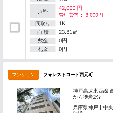
42,000
円
賃料
管理費等： 8,000円
1K
間取り
23.81㎡
面 積
0円
敷金
0円
礼金
マンション
フォレストコート西元町
神戸高速東西線 
から徒歩2分
兵庫県神戸市中