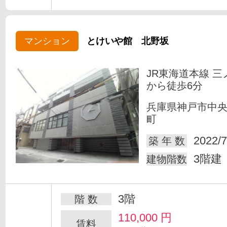
マンション
とけいや館 北野坂
JR東海道本線 三
から徒歩6分
兵庫県神戸市中
町
2022/7
築 年 数
3階建
建物階数
3階
階 数
110,000
円
賃料