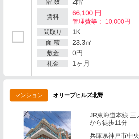
2階
階 数
66,100
円
賃料
管理費等： 10,000円
1K
間取り
23.3㎡
面 積
0円
敷金
1ヶ月
礼金
マンション
オリーブヒルズ北野
JR東海道本線 三
から徒歩11分
兵庫県神戸市中