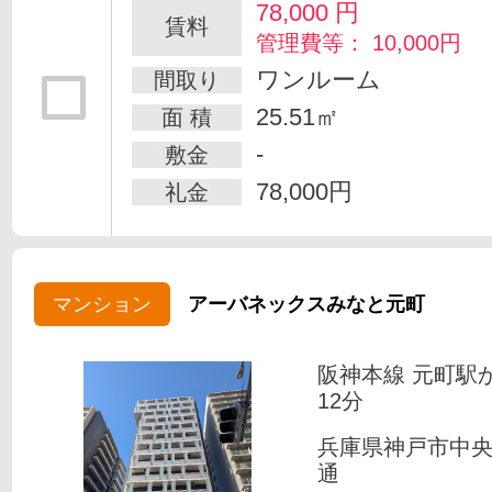
78,000
円
賃料
管理費等： 10,000円
ワンルーム
間取り
25.51㎡
面 積
-
敷金
78,000円
礼金
マンション
アーバネックスみなと元町
阪神本線 元町駅
12分
兵庫県神戸市中
通