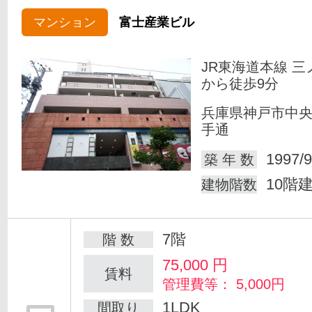
マンション
富士産業ビル
JR東海道本線 三
から徒歩9分
兵庫県神戸市中
手通
1997/9
築 年 数
10階
建物階数
7階
階 数
75,000
円
賃料
管理費等： 5,000円
1LDK
間取り