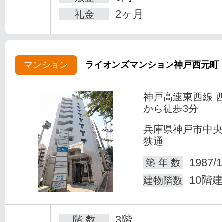
2ヶ月
礼金
マンション
ライオンズマンション神戸西元町
神戸高速東西線 
から徒歩3分
兵庫県神戸市中
狭通
1987/1
築 年 数
10階
建物階数
3階
階 数