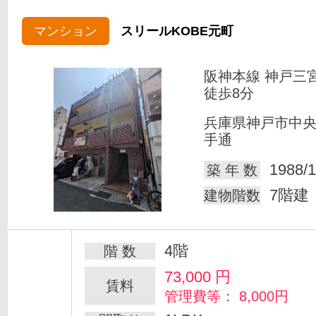
マンション
スリールKOBE元町
阪神本線 神戸三
徒歩8分
兵庫県神戸市中
手通
1988/1
築 年 数
7階建
建物階数
4階
階 数
73,000
円
賃料
管理費等： 8,000円