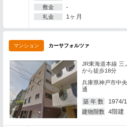
-
敷金
1ヶ月
礼金
マンション
カーサフォルツァ
JR東海道本線 三
から徒歩18分
兵庫県神戸市中
通
1974/1
築 年 数
4階建
建物階数