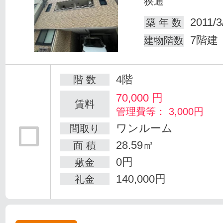
狭通
2011/3
築 年 数
7階建
建物階数
4階
階 数
70,000
円
賃料
管理費等： 3,000円
ワンルーム
間取り
28.59㎡
面 積
0円
敷金
140,000円
礼金