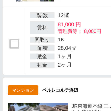
12階
階 数
81,000
円
賃料
管理費等： 8,000円
1K
間取り
28.04㎡
面 積
1ヶ月
敷金
2ヶ月
礼金
マンション
ベルレコルテ浜辺
JR東海道本線 三