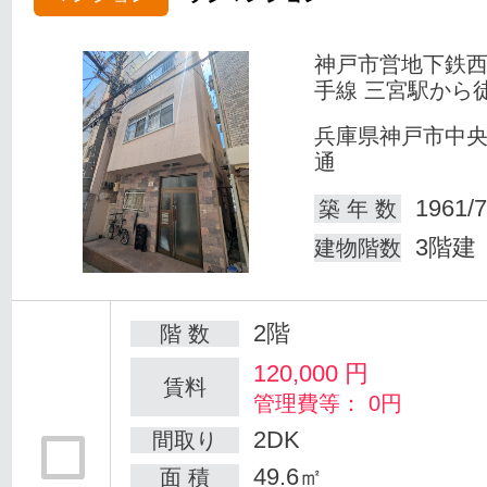
神戸市営地下鉄
手線 三宮駅から
兵庫県神戸市中
通
1961/7
築 年 数
3階建
建物階数
2階
階 数
120,000
円
賃料
管理費等： 0円
2DK
間取り
49.6㎡
面 積