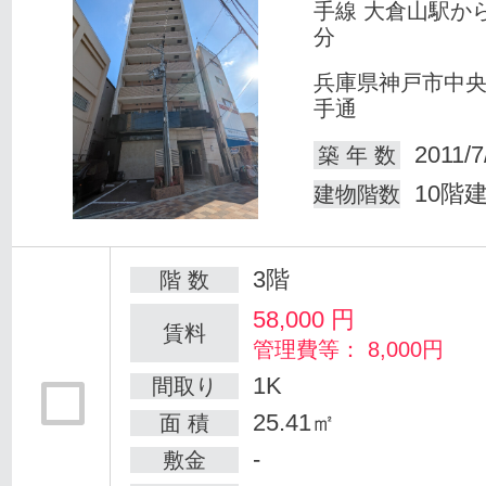
手線 大倉山駅か
分
兵庫県神戸市中
手通
2011/7
築 年 数
10階
建物階数
3階
階 数
58,000
円
賃料
管理費等： 8,000円
1K
間取り
25.41㎡
面 積
-
敷金