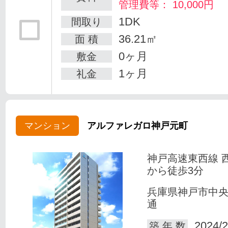
管理費等： 10,000円
1DK
間取り
36.21㎡
面 積
0ヶ月
敷金
1ヶ月
礼金
マンション
アルファレガロ神戸元町
神戸高速東西線 
から徒歩3分
兵庫県神戸市中
通
2024/2
築 年 数