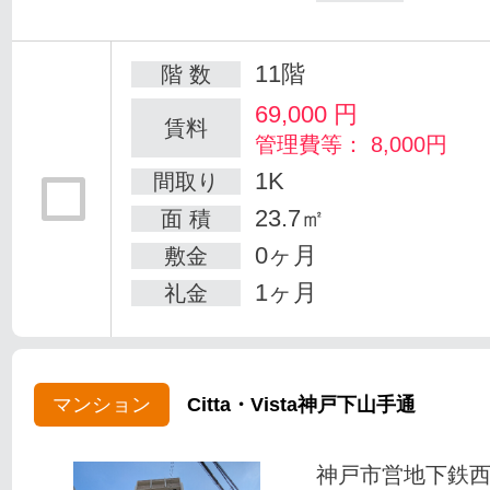
11階
階 数
69,000
円
賃料
管理費等： 8,000円
1K
間取り
23.7㎡
面 積
0ヶ月
敷金
1ヶ月
礼金
マンション
Citta・Vista神戸下山手通
神戸市営地下鉄