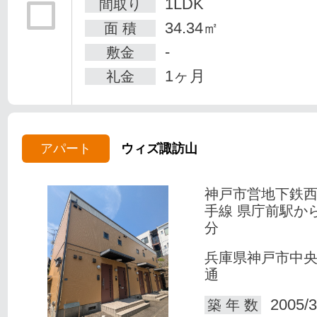
1LDK
間取り
34.34㎡
面 積
-
敷金
1ヶ月
礼金
アパート
ウィズ諏訪山
神戸市営地下鉄
手線 県庁前駅か
分
兵庫県神戸市中
通
2005/3
築 年 数