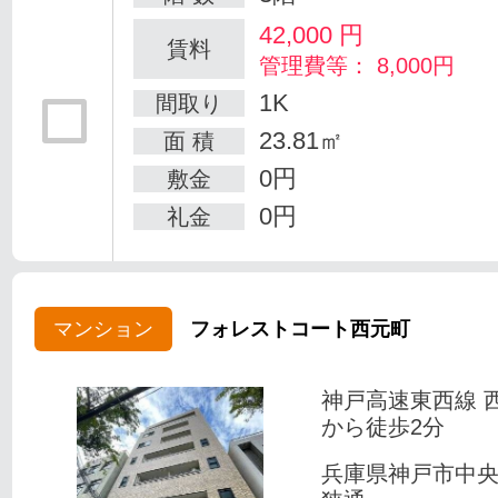
42,000
円
賃料
管理費等： 8,000円
1K
間取り
23.81㎡
面 積
0円
敷金
0円
礼金
マンション
フォレストコート西元町
神戸高速東西線 
から徒歩2分
兵庫県神戸市中