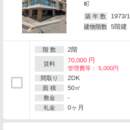
町
1973/1
築 年 数
5階建
建物階数
2階
階 数
70,000
円
賃料
管理費等： 5,000円
2DK
間取り
50㎡
面 積
-
敷金
0ヶ月
礼金