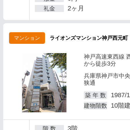
2ヶ月
礼金
マンション
ライオンズマンション神戸西元町
神戸高速東西線 
から徒歩3分
兵庫県神戸市中
狭通
1987/1
築 年 数
10階
建物階数
3階
階 数