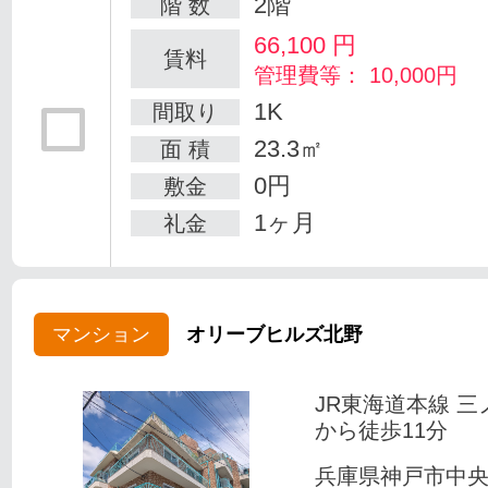
2階
階 数
66,100
円
賃料
管理費等： 10,000円
1K
間取り
23.3㎡
面 積
0円
敷金
1ヶ月
礼金
マンション
オリーブヒルズ北野
JR東海道本線 三
から徒歩11分
兵庫県神戸市中