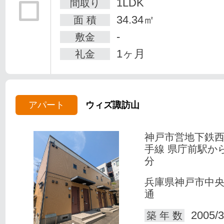
1LDK
間取り
34.34㎡
面 積
-
敷金
1ヶ月
礼金
アパート
ウィズ諏訪山
神戸市営地下鉄
手線 県庁前駅か
分
兵庫県神戸市中
通
2005/3
築 年 数