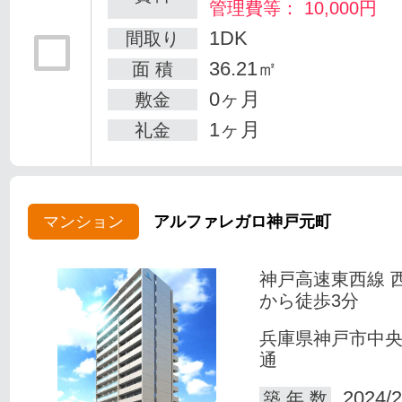
管理費等： 10,000円
1DK
間取り
36.21㎡
面 積
0ヶ月
敷金
1ヶ月
礼金
マンション
アルファレガロ神戸元町
神戸高速東西線 
から徒歩3分
兵庫県神戸市中
通
2024/2
築 年 数