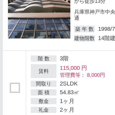
から徒歩13分
兵庫県神戸市中
通
1998/7
築 年 数
14階
建物階数
3階
階 数
115,000
円
賃料
管理費等： 8,000円
2SLDK
間取り
54.83㎡
面 積
1ヶ月
敷金
2ヶ月
礼金