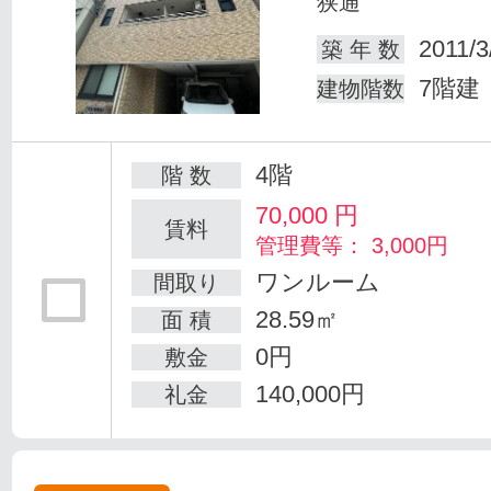
狭通
2011/3
築 年 数
7階建
建物階数
4階
階 数
70,000
円
賃料
管理費等： 3,000円
ワンルーム
間取り
28.59㎡
面 積
0円
敷金
140,000円
礼金