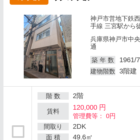
神戸市営地下鉄
手線 三宮駅から
兵庫県神戸市中
通
1961/7
築 年 数
3階建
建物階数
2階
階 数
120,000
円
賃料
管理費等： 0円
2DK
間取り
49.6㎡
面 積