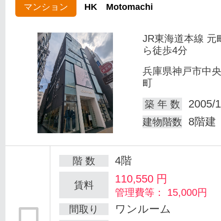
マンション
HK Motomachi
JR東海道本線 元
ら徒歩4分
兵庫県神戸市中
町
2005/1
築 年 数
8階建
建物階数
4階
階 数
110,550
円
賃料
管理費等： 15,000円
ワンルーム
間取り