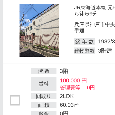
JR東海道本線 元
ら徒歩9分
兵庫県神戸市中
手通
1982/3
築 年 数
3階建
建物階数
3階
階 数
100,000
円
賃料
管理費等： 0円
2LDK
間取り
60.03㎡
面 積
0円
敷金