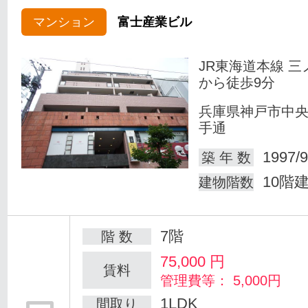
マンション
富士産業ビル
JR東海道本線 三
から徒歩9分
兵庫県神戸市中
手通
1997/9
築 年 数
10階
建物階数
7階
階 数
75,000
円
賃料
管理費等： 5,000円
1LDK
間取り