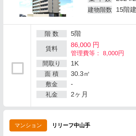
15階
建物階数
5階
階 数
86,000
円
賃料
管理費等： 8,000円
1K
間取り
30.3㎡
面 積
-
敷金
2ヶ月
礼金
マンション
リリーフ中山手