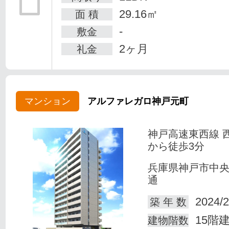
29.16㎡
面 積
-
敷金
2ヶ月
礼金
マンション
アルファレガロ神戸元町
神戸高速東西線 
から徒歩3分
兵庫県神戸市中
通
2024/2
築 年 数
15階
建物階数