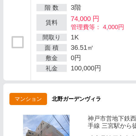
3階
階 数
74,000
円
賃料
管理費等： 4,000円
1K
間取り
36.51㎡
面 積
0円
敷金
100,000円
礼金
マンション
北野ガーデンヴィラ
神戸市営地下鉄
手線 三宮駅から徒