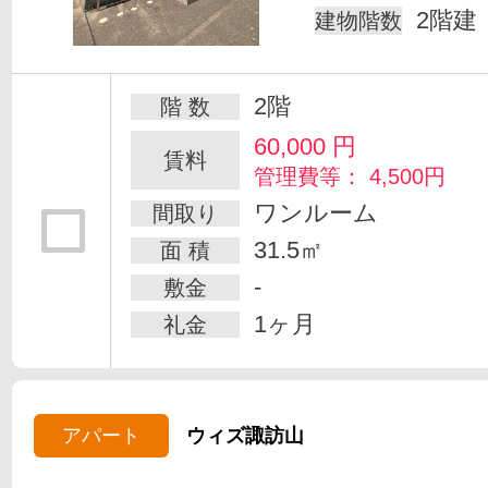
2階建
建物階数
2階
階 数
60,000
円
賃料
管理費等： 4,500円
ワンルーム
間取り
31.5㎡
面 積
-
敷金
1ヶ月
礼金
アパート
ウィズ諏訪山