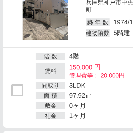
兵庫県神戸市中
町
1974/1
築 年 数
5階建
建物階数
4階
階 数
150,000
円
賃料
管理費等： 20,000円
3LDK
間取り
97.92㎡
面 積
0ヶ月
敷金
1ヶ月
礼金