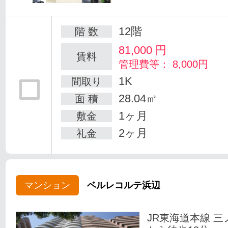
12階
階 数
81,000
円
賃料
管理費等： 8,000円
1K
間取り
28.04㎡
面 積
1ヶ月
敷金
2ヶ月
礼金
マンション
ベルレコルテ浜辺
JR東海道本線 三