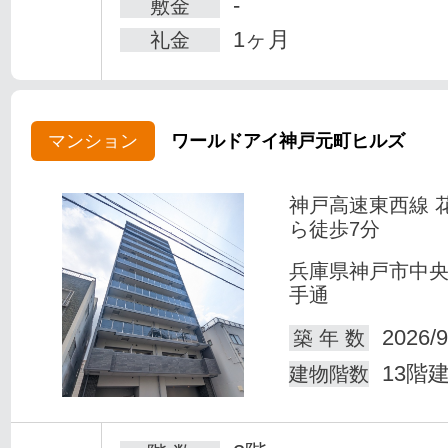
-
敷金
1ヶ月
礼金
マンション
ワールドアイ神戸元町ヒルズ
神戸高速東西線 
ら徒歩7分
兵庫県神戸市中
手通
2026/9
築 年 数
13階
建物階数