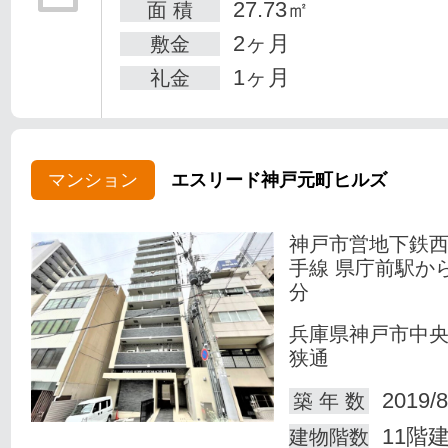
27.73㎡
面 積
2ヶ月
敷金
1ヶ月
礼金
マンション
エスリード神戸元町ヒルズ
神戸市営地下鉄
手線 県庁前駅か
分
兵庫県神戸市中
狭通
2019/8
築 年 数
11階
建物階数