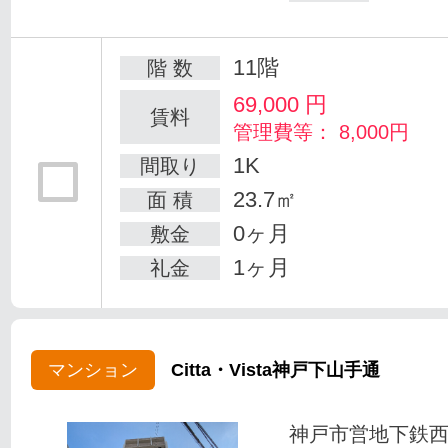
11階
階 数
69,000
円
賃料
管理費等： 8,000円
1K
間取り
23.7㎡
面 積
0ヶ月
敷金
1ヶ月
礼金
マンション
Citta・Vista神戸下山手通
神戸市営地下鉄