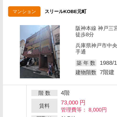
マンション
スリールKOBE元町
阪神本線 神戸三
徒歩8分
兵庫県神戸市中
手通
1988/1
築 年 数
7階建
建物階数
4階
階 数
73,000
円
賃料
管理費等： 8,000円