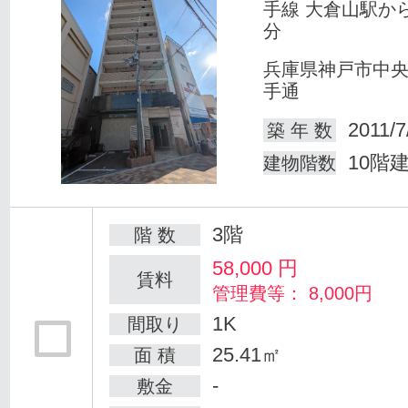
手線 大倉山駅か
分
兵庫県神戸市中
手通
2011/7
築 年 数
10階
建物階数
3階
階 数
58,000
円
賃料
管理費等： 8,000円
1K
間取り
25.41㎡
面 積
-
敷金