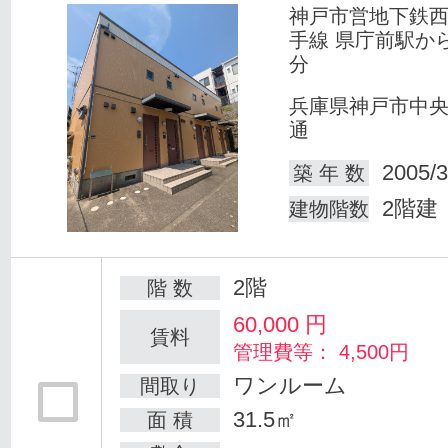
神戸市営地下鉄
手線 県庁前駅か
分
兵庫県神戸市中
通
2005/3
築 年 数
2階建
建物階数
2階
階 数
60,000
円
賃料
管理費等： 4,500円
ワンルーム
間取り
31.5㎡
面 積