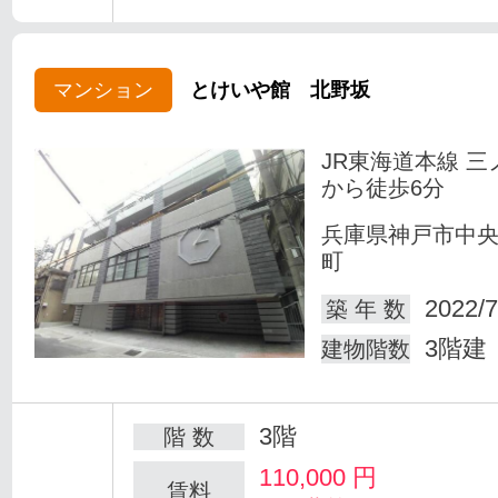
マンション
とけいや館 北野坂
JR東海道本線 三
から徒歩6分
兵庫県神戸市中
町
2022/7
築 年 数
3階建
建物階数
3階
階 数
110,000
円
賃料