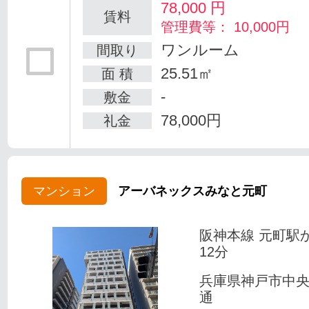
78,000
円
賃料
管理費等： 10,000円
ワンルーム
間取り
25.51㎡
面 積
-
敷金
78,000円
礼金
マンション
アーバネックスみなと元町
阪神本線 元町駅
12分
兵庫県神戸市中
通