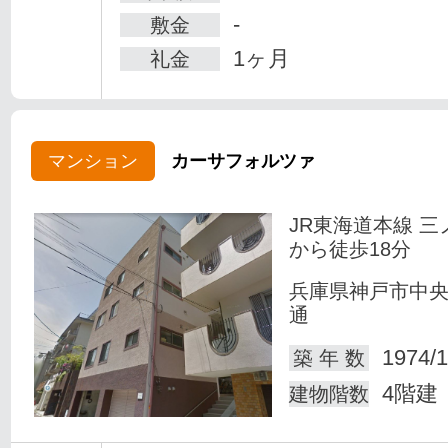
-
敷金
1ヶ月
礼金
マンション
カーサフォルツァ
JR東海道本線 三
から徒歩18分
兵庫県神戸市中
通
1974/1
築 年 数
4階建
建物階数