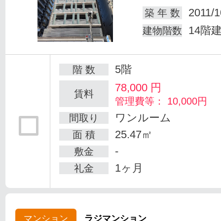
2011/1
築 年 数
14階
建物階数
5階
階 数
78,000
円
賃料
管理費等： 10,000円
ワンルーム
間取り
25.47㎡
面 積
-
敷金
1ヶ月
礼金
マンション
ラジマンション