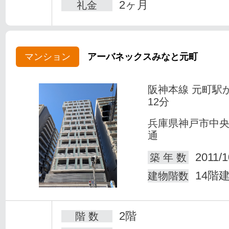
2ヶ月
礼金
マンション
アーバネックスみなと元町
阪神本線 元町駅
12分
兵庫県神戸市中
通
2011/1
築 年 数
14階
建物階数
2階
階 数