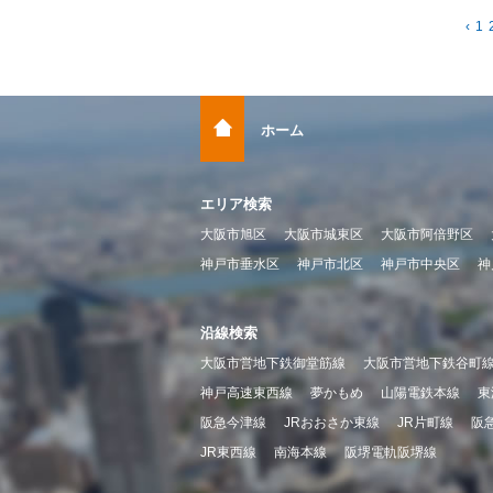
‹
1
ホーム
エリア検索
大阪市旭区
大阪市城東区
大阪市阿倍野区
神戸市垂水区
神戸市北区
神戸市中央区
神
沿線検索
大阪市営地下鉄御堂筋線
大阪市営地下鉄谷町
神戸高速東西線
夢かもめ
山陽電鉄本線
東
阪急今津線
JRおおさか東線
JR片町線
阪
JR東西線
南海本線
阪堺電軌阪堺線