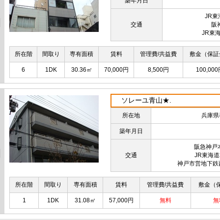
築年月日
JR
交通
阪
JR東
所在階
間取り
専有面積
賃料
管理費/共益費
敷金（保証
6
1DK
30.36㎡
70,000円
8,500円
100,00
ソレーユ青山★.
所在地
兵庫県
築年月日
阪急神戸
交通
JR東海
神戸市営地下鉄
所在階
間取り
専有面積
賃料
管理費/共益費
敷金（
1
1DK
31.08㎡
57,000円
無料
無