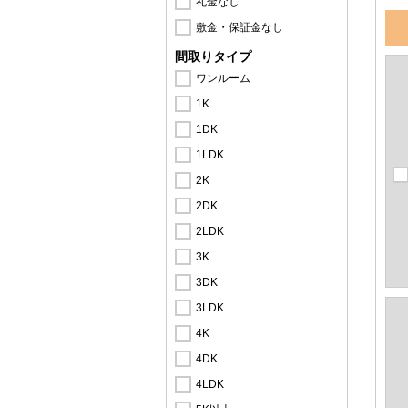
礼金なし
敷金・保証金なし
間取りタイプ
ワンルーム
1K
1DK
1LDK
2K
2DK
2LDK
3K
3DK
3LDK
4K
4DK
4LDK