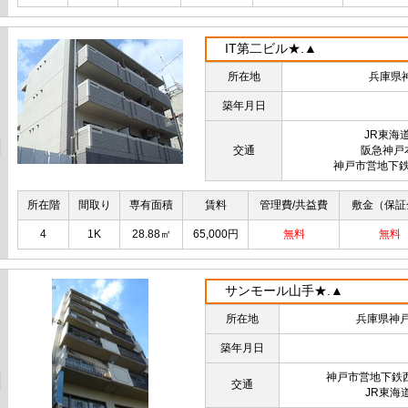
IT第二ビル★.▲
所在地
兵庫県
築年月日
JR東海
交通
阪急神戸
神戸市営地下鉄
所在階
間取り
専有面積
賃料
管理費/共益費
敷金（保証
4
1K
28.88㎡
65,000円
無料
無料
サンモール山手★.▲
所在地
兵庫県神戸
築年月日
神戸市営地下鉄
交通
JR東海