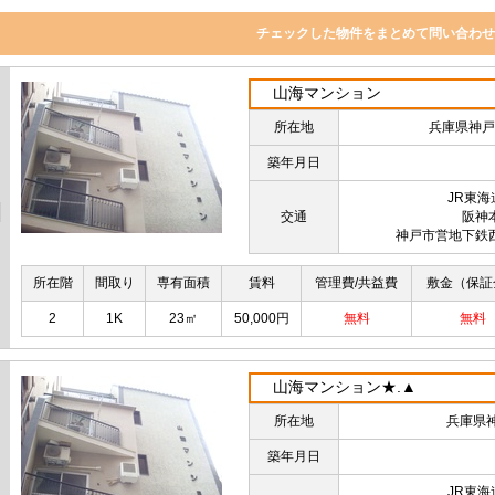
山海マンション
所在地
兵庫県神戸
築年月日
JR東
交通
阪神
神戸市営地下鉄
所在階
間取り
専有面積
賃料
管理費/共益費
敷金（保証
2
1K
23㎡
50,000円
無料
無料
山海マンション★.▲
所在地
兵庫県
築年月日
JR東