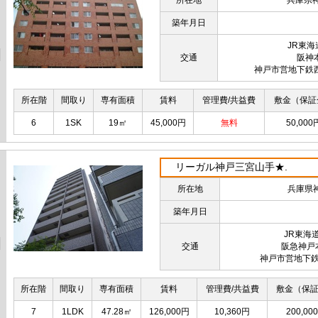
所在地
兵庫県
築年月日
JR東
交通
阪神
神戸市営地下鉄
所在階
間取り
専有面積
賃料
管理費/共益費
敷金（保証
6
1SK
19㎡
45,000円
無料
50,000
リーガル神戸三宮山手★.
所在地
兵庫県
築年月日
JR東海
交通
阪急神戸
神戸市営地下鉄
所在階
間取り
専有面積
賃料
管理費/共益費
敷金（保
7
1LDK
47.28㎡
126,000円
10,360円
200,00