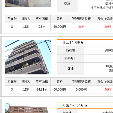
交通
阪神
神戸市営地下鉄
所在階
間取り
専有面積
賃料
管理費/共益費
敷金（保証
3
1DK
23㎡
50,000円
無料
無料
ミュゼ花隈★.
所在地
兵庫
築年月日
JR
交通
阪
所在階
間取り
専有面積
賃料
管理費/共益費
敷金（保証
3
1DK
24.91㎡
50,000円
5,000円
無料
万葉ハイツ★.▲