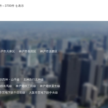
91件～3700件 を表示
神戸市兵庫区
神戸市長田区
神戸市須磨区
鉄西神・山手線
北神急行北神線
電鉄有馬線
神戸電鉄三田線
神戸電鉄粟生線
市営地下鉄千日前線
大阪市営地下鉄中央線