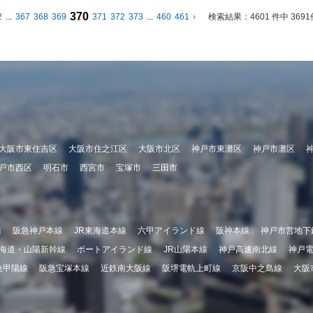
370
2
...
367
368
369
371
372
373
...
460
461
›
検索結果：
4601 件中 36
大阪市東住吉区
大阪市住之江区
大阪市北区
神戸市東灘区
神戸市灘区
戸市西区
明石市
西宮市
宝塚市
三田市
線
阪急神戸本線
JR東海道本線
六甲アイランド線
阪神本線
神戸市営地下
海道・山陽新幹線
ポートアイランド線
JR山陽本線
神戸高速南北線
神戸
急甲陽線
阪急宝塚本線
近鉄南大阪線
阪堺電軌上町線
京阪中之島線
大阪