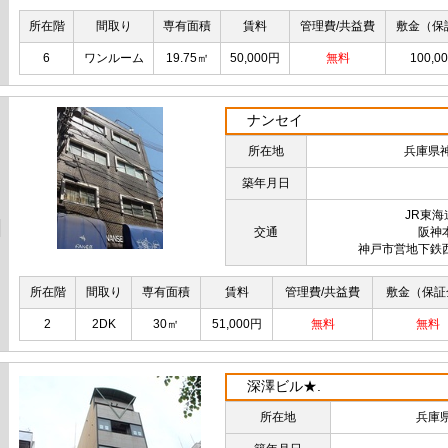
所在階
間取り
専有面積
賃料
管理費/共益費
敷金（保
6
ワンルーム
19.75㎡
50,000円
無料
100,0
ナンセイ
所在地
兵庫県
築年月日
JR東
交通
阪神
神戸市営地下鉄
所在階
間取り
専有面積
賃料
管理費/共益費
敷金（保証
2
2DK
30㎡
51,000円
無料
無料
深澤ビル★.
所在地
兵庫