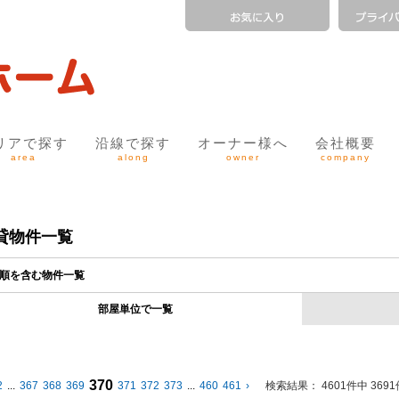
リアで探す
沿線で探す
オーナー様へ
会社概要
area
along
owner
company
貸物件一覧
順を含む物件一覧
部屋単位で一覧
370
2
...
367
368
369
371
372
373
...
460
461
›
検索結果：
4601件中 369